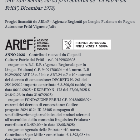
(Pre Toni Beline, sul so prin editoriâl de “La Patrie dal
Friûl”, Dicembar 1978)
Progjet finanziât de ARLeF - Agjenzie Regjonâl pe Lenghe Furlane e de Regjon
Autonome Friûl-Vignesie Julie
ANNO 2025
– Contributi ricevuti da Clape di
Culture Patrie dal Friûl – c.f. 01299830305
– erogante: A.R.L.E.F. (Agenzia Regionale per la
Lingua Friulana) C.F. 94094780304 • rif. norm. L.R.
N.29/2007 ART.23 c.2 bis e ART.24 c.7 e 10 • estremi
del decreto di concessione: DECRETO N. 261 del
25/10/2022 importo contributo € 3.500,00 (saldo) in
data 06/11/2025 • DECRETO N. 173 del 27/06/2025 €
34.842,23 in data 31/07/2025;
– erogante: FONDAZIONE FRIULI CF. 00158650309 •
estremi del decreto di concessione: Codice
progetto 2024-0124 ID 23405 campagna di
sensibilizzazione giornalistica dei sindaci aderenti
all’assemblea della comunità linguistica Friulana •
contributo € 3.450,00 • in data 12/05/2025;
– erogante: Agenzia delle Entrate • rif. norm.:
Contributo 5 per Mille • contributo: € 1.593,02 • in
data 20/08/2025.