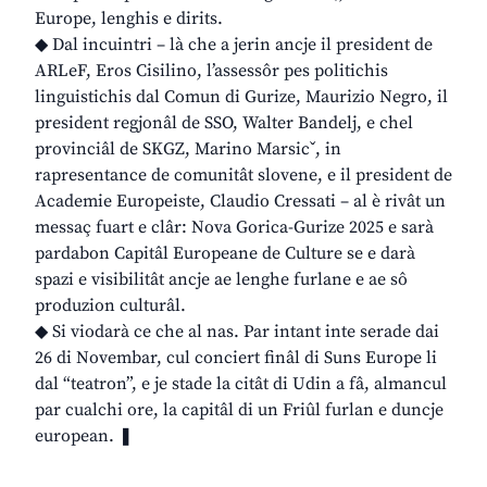
Europe, lenghis e dirits.
◆ Dal incuintri – là che a jerin ancje il president de
ARLeF, Eros Cisilino, l’assessôr pes politichis
linguistichis dal Comun di Gurize, Maurizio Negro, il
president regjonâl de SSO, Walter Bandelj, e chel
provinciâl de SKGZ, Marino Marsicˇ, in
rapresentance de comunitât slovene, e il president de
Academie Europeiste, Claudio Cressati – al è rivât un
messaç fuart e clâr: Nova Gorica-Gurize 2025 e sarà
pardabon Capitâl Europeane de Culture se e darà
spazi e visibilitât ancje ae lenghe furlane e ae sô
produzion culturâl.
◆ Si viodarà ce che al nas. Par intant inte serade dai
26 di Novembar, cul conciert finâl di Suns Europe li
dal “teatron”, e je stade la citât di Udin a fâ, almancul
par cualchi ore, la capitâl di un Friûl furlan e duncje
european. ❚