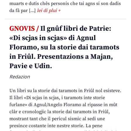
muarts e dutis chês personis che tai agns si son dadis
da fâ par […]
lei di plui +
GNOVIS /
Il gnûf libri de Patrie:
«Di scjas in scjas» di Agnul
Floramo, su la storie dai taramots
in Friûl. Presentazions a Majan,
Pavie e Udin.
Redazion
Un libri su la storie dai taramots in Friûl nol esisteve.
Il libri «Di scjas in scjas, i taramots inte storie
furlane» di Agnul/Angelo Floramo al ripasse in mût
clâr e cronologjic la storie dai taramots in Friûl,
mostrant tant che il pericul sismic al sedi une
presince costante inte nestre storie. La pene