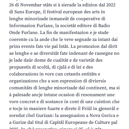
26 di Novembar stâts si à sierade la edizion dal 2022
di Suns Europe, il festival european des arts in
lenghe minorizade inmaneât de cooperative di
Informazion Furlane, la societât editore di Radio
Onde Furlane. La fin de manifestazion e je stade
coerente cu la ande che le veve segnade za intant dai
prins events fats vie pal Istât. La promozion dal dirit
ae lenghe e ae diversitât fate indenant de rassegne no
je lade daûr dome de cualitât e de varietât des
propuestis di scoltâ, di cjalâ e di lei e des
colaborazions in vore cun cetantis entitâts e
organizazions che a son espression di diviersis
comunitâts di lenghe minorizade dal continent, ma si
à palesade ancje intune ocasion di resonament une
vore concret e di sostance in cont di une cuistion che
e tocje in maniere fuarte e direte il Friûl in gjenerâl e
soredut chel Gurizan: la assegnazion a Nova Gorica e
a Gurize dal titul di Capitâl Europeane de Culture pal