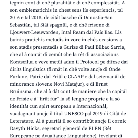
tegnin cont di chê pluralitât e di chê complessitât. A
son emblematichis in chest sens lis esperiencis, tal
2016 e tal 2018, de citât basche di Donostia-San
Sebastián, tal Stât spagnûl, e di chê frisone di
Ljouwert-Leeuwarden, intal Ream dai Paîs Bas. Lis
buinis pratichis metudis in vore in chês ocasions a
son stadis presentadis a Gurize di Paul Bilbao Sarria,
che al à contât di cemût che la rêt di associazions
Kontseilua e veve metût adun il Protocol pe difese dai
dirits linguistics (firmât in chê volte ancje di Onde
Furlane, Patrie dal Friûl e CLAAP e dal setemanâl de
minorance slovene Novi Matajur), e di Ernst
Bruinsma, che al à dât cont de maniere che la capitâl
de Frisie e à “tirât fûr” la sô lenghe proprie e la sô
identitât cun spirt european e internazionâl,
vuadagnant ancje il titul UNESCO pal 2019 di Citât de
Leterature. Al à puartât il so contribût ancje il cornic
Davyth Hicks, segretari gjenerâl de ELEN (Rêt
Europeane pe Avualiance Linguistiche), fevelant di