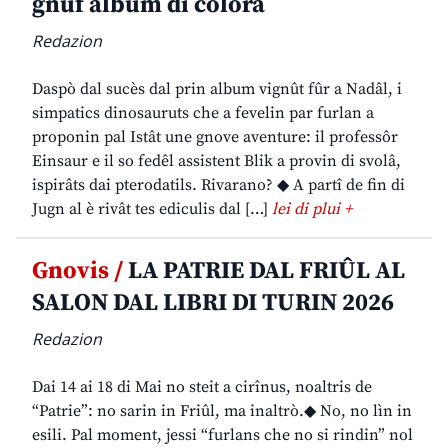
gnûf album di colorâ
Redazion
Daspò dal sucès dal prin album vignût fûr a Nadâl, i
simpatics dinosauruts che a fevelin par furlan a
proponin pal Istât une gnove aventure: il professôr
Einsaur e il so fedêl assistent Blik a provin di svolâ,
ispirâts dai pterodatils. Rivarano? ◆ A partî de fin di
Jugn al è rivât tes ediculis dal […]
lei di plui +
Gnovis /
LA PATRIE DAL FRIÛL AL
SALON DAL LIBRI DI TURIN 2026
Redazion
Dai 14 ai 18 di Mai no steit a cirînus, noaltris de
“Patrie”: no sarin in Friûl, ma inaltrò.◆ No, no lìn in
esili. Pal moment, jessi “furlans che no si rindin” nol