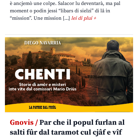
è ancjemò une colpe. Salacor lu deventarà, ma pal
moment o podin jessi “libars di sielzi” di lâ in
“mission”. Une mission […]
lei di plui +
Gnovis /
Par che il popul furlan al
salti fûr dal taramot cul cjâf e vîf