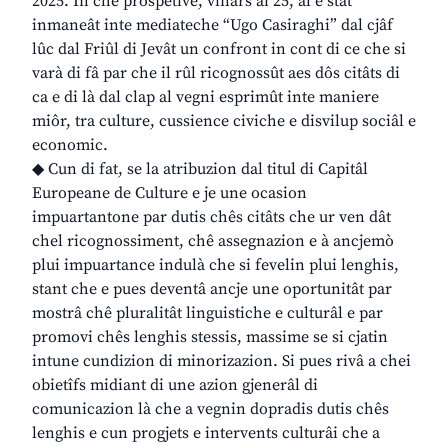
2025. In chê prospetive, vinars ai 25, al è stât
inmaneât inte mediateche “Ugo Casiraghi” dal cjâf
lûc dal Friûl di Jevât un confront in cont di ce che si
varà di fâ par che il rûl ricognossût aes dôs citâts di
ca e di là dal clap al vegni esprimût inte maniere
miôr, tra culture, cussience civiche e disvilup sociâl e
economic.
◆ Cun di fat, se la atribuzion dal titul di Capitâl
Europeane de Culture e je une ocasion
impuartantone par dutis chês citâts che ur ven dât
chel ricognossiment, chê assegnazion e à ancjemò
plui impuartance indulà che si fevelin plui lenghis,
stant che e pues deventâ ancje une oportunitât par
mostrâ chê pluralitât linguistiche e culturâl e par
promovi chês lenghis stessis, massime se si cjatin
intune cundizion di minorizazion. Si pues rivâ a chei
obietîfs midiant di une azion gjenerâl di
comunicazion là che a vegnin dopradis dutis chês
lenghis e cun progjets e intervents culturâi che a