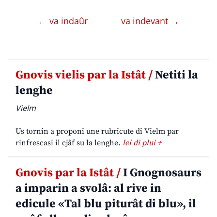
← va indaûr
va indevant →
Gnovis vielis par la Istât /
Netiti la
lenghe
Vielm
Us tornin a proponi une rubricute di Vielm par
rinfrescasi il cjâf su la lenghe.
lei di plui +
Gnovis par la Istât /
I Gnognosaurs
a imparin a svolâ: al rive in
edicule «Tal blu piturât di blu», il