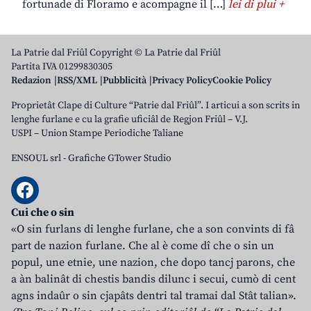
fortunade di Floramo e acompagne il […]
lei di plui +
La Patrie dal Friûl Copyright © La Patrie dal Friûl
Partita IVA 01299830305
Redazion
RSS/XML
Pubblicità
Privacy Policy
Cookie Policy
Proprietât Clape di Culture “Patrie dal Friûl”. I articui a son scrits in
lenghe furlane e cu la grafie uficiâl de Regjon Friûl – V.J.
USPI – Union Stampe Periodiche Taliane
ENSOUL srl
-
Grafiche GTower Studio
Cui che o sin
«O sin furlans di lenghe furlane, che a son convints di fâ
part de nazion furlane. Che al è come dî che o sin un
popul, une etnie, une nazion, che dopo tancj parons, che
a àn balinât di chestis bandis dilunc i secui, cumò di cent
agns indaûr o sin cjapâts dentri tal tramai dal Stât talian».