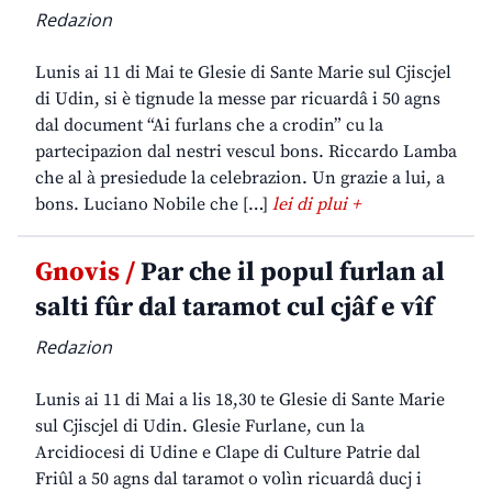
Redazion
Lunis ai 11 di Mai te Glesie di Sante Marie sul Cjiscjel
di Udin, si è tignude la messe par ricuardâ i 50 agns
dal document “Ai furlans che a crodin” cu la
partecipazion dal nestri vescul bons. Riccardo Lamba
che al à presiedude la celebrazion. Un grazie a lui, a
bons. Luciano Nobile che […]
lei di plui +
Gnovis /
Par che il popul furlan al
salti fûr dal taramot cul cjâf e vîf
Redazion
Lunis ai 11 di Mai a lis 18,30 te Glesie di Sante Marie
sul Cjiscjel di Udin. Glesie Furlane, cun la
Arcidiocesi di Udine e Clape di Culture Patrie dal
Friûl a 50 agns dal taramot o volìn ricuardâ ducj i