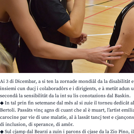
Ai 3 di Dicembar, a si ten la zornade mondiâl da la disabilitât 
insiemi cun ducj i colaboradôrs e i dirigjents, e à metût adun
secondâ la sensibilitât da la int su lis conotazions dal Baskin.
◆ In tal prin fin setemane dal mês al si zuie il torneu dedicât a
Bertoli. Passâts vinç agns di cuant che al è muart, l’artist emili
carocine par vie di une malatie, al à lassât tancj test e cjançons
di inclusion, di sperance, di amôr.
◆ Sul cjamp dal Bearzi a zuin i parons di cjase da la Zio Pino, 