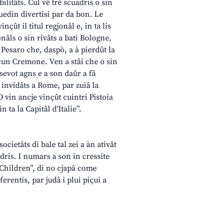
bilitâts. Cul vê trê scuadris o sin
uedin divertîsi par da bon. Le
nçût il titul regjonâl e, in ta lis
onâls o sin rivâts a bati Bologne,
Pesaro che, daspò, a à pierdût la
 cun Cremone. Ven a stâi che o sin
sevot agns e a son daûr a fâ
 invidâts a Rome, par zuiâ la
 O vin ancje vinçût cuintri Pistoia
 ta la Capitâl d’Italie”.
ocietâts di bale tal zei a àn ativât
dris. I numars a son in cressite
 Children”, di no cjapâ come
erentis, par judâ i plui piçui a