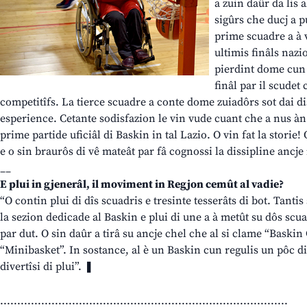
a zuin daûr da lis a
sigûrs che ducj a p
prime scuadre a à vi
ultimis finâls nazi
pierdint dome cun 
finâl par il scudet
competitîfs. La tierce scuadre a conte dome zuiadôrs sot dai di
esperience. Cetante sodisfazion le vin vude cuant che a nus àn
prime partide uficiâl di Baskin in tal Lazio. O vin fat la storie!
e o sin braurôs di vê mateât par fâ cognossi la dissipline ancje in
__
E plui in gjenerâl, il moviment in Regjon cemût al vadie?
“O contin plui di dîs scuadris e tresinte tesserâts di bot. Tantis s
la sezion dedicade al Baskin e plui di une a à metût su dôs scua
par dut. O sin daûr a tirâ su ancje chel che al si clame “Baskin
“Minibasket”. In sostance, al è un Baskin cun regulis un pôc dif
divertîsi di plui”. ❚
::::::::::::::::::::::::::::::::::::::::::::::::::::::::::::::::::::::::::::::::::::