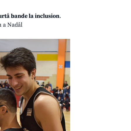
burtâ bande la inclusion
.
n a Nadâl