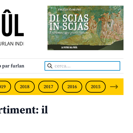
AN INDIPENDENT • INDEPENDENT FRIULIAN MONTHLY • NEO
Cerca:
 par furlan
019
2018
2017
2016
2015
2014
rtiment: il