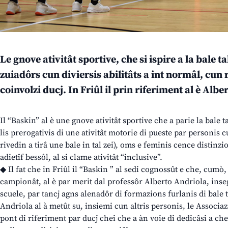
Le gnove ativitât sportive, che si ispire a la bale t
zuiadôrs cun diviersis abilitâts a int normâl, cun 
coinvolzi ducj. In Friûl il prin riferiment al è Alb
Il “Baskin” al è une gnove ativitât sportive che a parie la bale 
lis prerogativis di une ativitât motorie di pueste par personis c
rivedin a tirâ une bale in tal zei), oms e feminis cence distinzi
adietîf bessôl, al si clame ativitât “inclusive”.
◆ Il fat che in Friûl il “Baskin ” al sedi cognossût e che, cumò
campionât, al è par merit dal professôr Alberto Andriola, inse
scuele, par tancj agns alenadôr di formazions furlanis di bale t
Andriola al à metût su, insiemi cun altris personis, le Associ
pont di riferiment par ducj chei che a àn voie di dedicâsi a ches