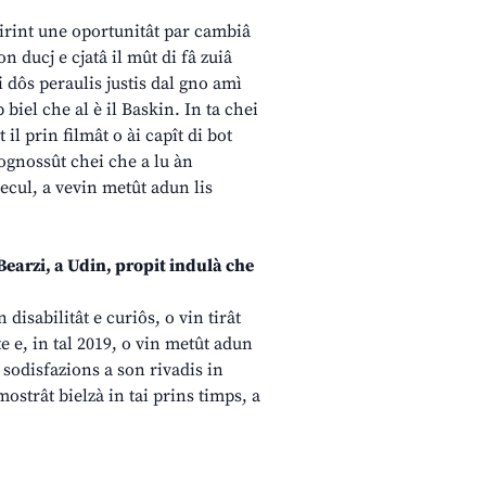
cirint une oportunitât par cambiâ
on ducj e cjatâ il mût di fâ zuiâ
i dôs peraulis justis dal gno amì
biel che al è il Baskin. In ta chei
 il prin filmât o ài capît di bot
cognossût chei che a lu àn
secul, a vevin metût adun lis
ût Bearzi, a Udin, propit indulà che
disabilitât e curiôs, o vin tirât
e e, in tal 2019, o vin metût adun
 sodisfazions a son rivadis in
ostrât bielzà in tai prins timps, a