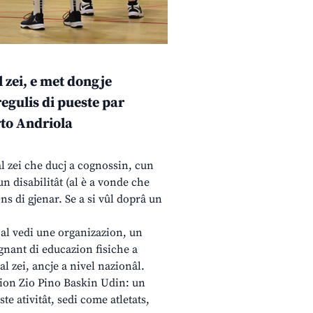
al zei, e met dongje
regulis di pueste par
erto Andriola
tal zei che ducj a cognossin, cun
un disabilitât (al è a vonde che
ons di gjenar. Se a si vûl doprâ un
, al vedi une organizazion, un
gnant di educazion fisiche a
al zei, ancje a nivel nazionâl.
azion Zio Pino Baskin Udin: un
te ativitât, sedi come atletats,