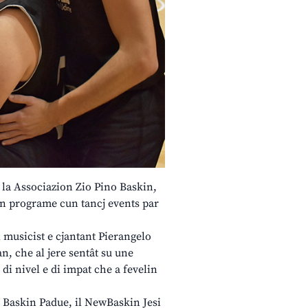
e la Associazion Zio Pino Baskin,
 un programe cun tancj events par
l musicist e cjantant Pierangelo
an, che al jere sentât su une
 di nivel e di impat che a fevelin
il Baskin Padue, il NewBaskin Jesi