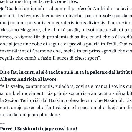
sedi come dirigjents, sedi come tifôs.
◆ “Cualchi an indaûr – al conte il professôr Andriola – o lavi 
alc in ta lis lezions di educazion fisiche, par coinvolzi par da b
ducj insiemi personis cun carateristichis diviersis. Par merit d
Massimo Maggiore, che al mi à sustât, mi soi inacuarzût di trop 
timps, o vignivi fûr di problemis di salût e cuant che o ài viodût
che al jere une robe di seguî e di provâ a puartâ in Friûl. O ài 
inventât: int di Cremone che, bielzà in tai prins agns di chest 
regulis che cumò a fasin il sucès di chest sport”.
__
Dit e fat, in curt, al si è tacât a zuiâ in ta la palestre dal Istit
Alberto Andriola al lavore.
“A la svelte, zontant amîs, zuiadôrs, zovins e mancul zovins cun 
su un biel moviment. Lis primis scuadris a àn tacât a zuiâ subit
la Sezion Teritoriâl dal Baskin, colegade cun che Nazionâl. Lis
curt, ancje parcè che l’entusiasim e la passion che ducj a àn dim
nus à dât ancjemò plui slanç.
__
Parcè il Baskin al ti cjape cussì tant?