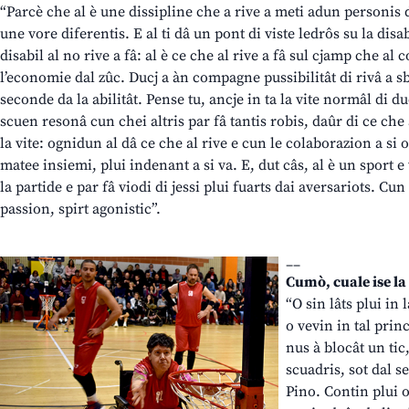
“Parcè che al è une dissipline che a rive a meti adun personis di
une vore diferentis. E al ti dâ un pont di viste ledrôs su la disabi
disabil al no rive a fâ: al è ce che al rive a fâ sul cjamp che al 
l’economie dal zûc. Ducj a àn compagne pussibilitât di rivâ a sbu
seconde da la abilitât. Pense tu, ancje in ta la vite normâl di ducj 
scuen resonâ cun chei altris par fâ tantis robis, daûr di ce che
la vite: ognidun al dâ ce che al rive e cun le colaborazion a si o
matee insiemi, plui indenant a si va. E, dut câs, al è un sport e 
la partide e par fâ viodi di jessi plui fuarts dai aversariots. C
passion, spirt agonistic”.
__
Cumò, cuale ise la
“O sin lâts plui in 
o vevin in tal prin
nus à blocât un tic,
scuadris, sot dal s
Pino. Contin plui 