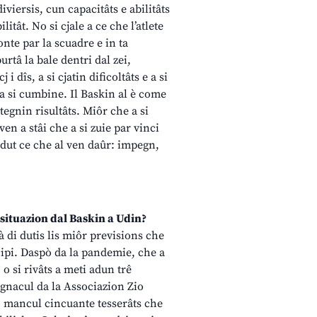
viersis, cun capacitâts e abilitâts
litât. No si cjale a ce che l’atlete
conte par la scuadre e in ta
rtâ la bale dentri dal zei,
i dîs, a si cjatin dificoltâts e a si
 a si cumbine. Il Baskin al è come
tegnin risultâts. Miôr che a si
ven a stâi che a si zuie par vinci
un dut ce che al ven daûr: impegn,
 situazion dal Baskin a Udin?
là di dutis lis miôr previsions che
cipi. Daspò da la pandemie, che a
 o si rivâts a meti adun trê
egnacul da la Associazion Zio
o mancul cincuante tesserâts che