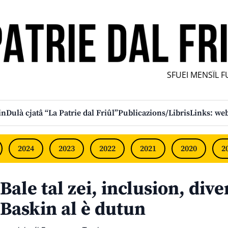
SFUEI MENSÎL FURL
in
Dulà cjatâ “La Patrie dal Friûl”
Publicazions/Libris
Links: web
2024
2023
2022
2021
2020
2
Bale tal zei, inclusion, dive
Baskin al è dutun