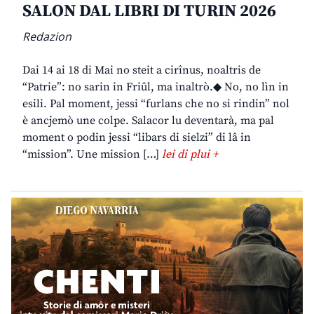
SALON DAL LIBRI DI TURIN 2026
Redazion
Dai 14 ai 18 di Mai no steit a cirînus, noaltris de
“Patrie”: no sarin in Friûl, ma inaltrò.◆ No, no lìn in
esili. Pal moment, jessi “furlans che no si rindin” nol
è ancjemò une colpe. Salacor lu deventarà, ma pal
moment o podin jessi “libars di sielzi” di lâ in
“mission”. Une mission […]
lei di plui +