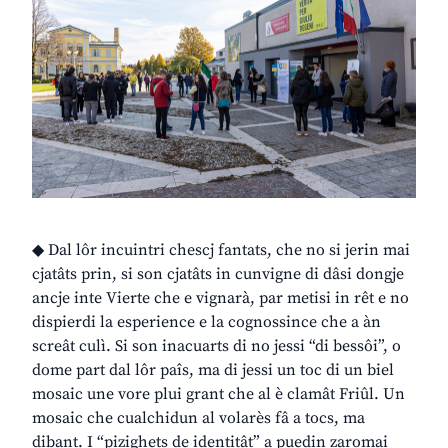
◆ Dal lôr incuintri chescj fantats, che no si jerin mai
cjatâts prin, si son cjatâts in cunvigne di dâsi dongje
ancje inte Vierte che e vignarà, par metisi in rêt e no
dispierdi la esperience e la cognossince che a àn
screât culì. Si son inacuarts di no jessi “di bessôi”, o
dome part dal lôr paîs, ma di jessi un toc di un biel
mosaic une vore plui grant che al è clamât Friûl. Un
mosaic che cualchidun al volarès fâ a tocs, ma
dibant. I “pizighets de identitât” a puedin zaromai