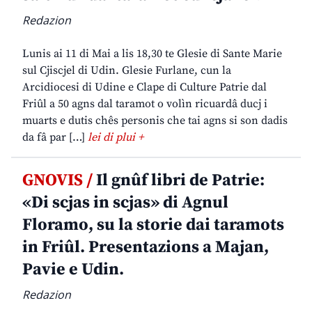
Redazion
Lunis ai 11 di Mai a lis 18,30 te Glesie di Sante Marie
sul Cjiscjel di Udin. Glesie Furlane, cun la
Arcidiocesi di Udine e Clape di Culture Patrie dal
Friûl a 50 agns dal taramot o volìn ricuardâ ducj i
muarts e dutis chês personis che tai agns si son dadis
da fâ par […]
lei di plui +
GNOVIS /
Il gnûf libri de Patrie:
«Di scjas in scjas» di Agnul
Floramo, su la storie dai taramots
in Friûl. Presentazions a Majan,
Pavie e Udin.
Redazion