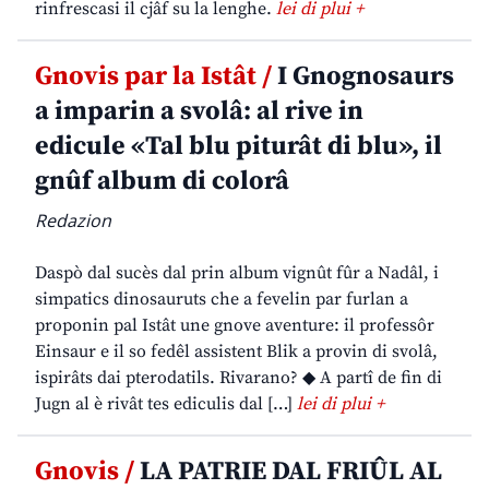
rinfrescasi il cjâf su la lenghe.
lei di plui +
Gnovis par la Istât /
I Gnognosaurs
a imparin a svolâ: al rive in
edicule «Tal blu piturât di blu», il
gnûf album di colorâ
Redazion
Daspò dal sucès dal prin album vignût fûr a Nadâl, i
simpatics dinosauruts che a fevelin par furlan a
proponin pal Istât une gnove aventure: il professôr
Einsaur e il so fedêl assistent Blik a provin di svolâ,
ispirâts dai pterodatils. Rivarano? ◆ A partî de fin di
Jugn al è rivât tes ediculis dal […]
lei di plui +
Gnovis /
LA PATRIE DAL FRIÛL AL