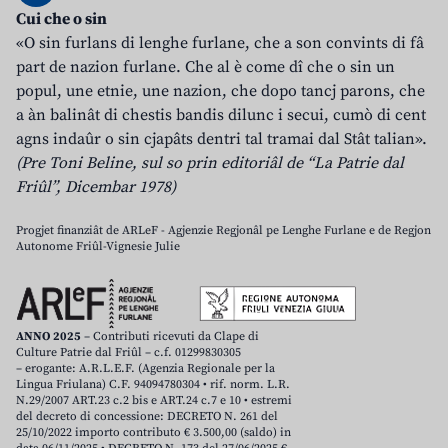
Cui che o sin
«O sin furlans di lenghe furlane, che a son convints di fâ
part de nazion furlane. Che al è come dî che o sin un
popul, une etnie, une nazion, che dopo tancj parons, che
a àn balinât di chestis bandis dilunc i secui, cumò di cent
agns indaûr o sin cjapâts dentri tal tramai dal Stât talian».
(Pre Toni Beline, sul so prin editoriâl de “La Patrie dal
Friûl”, Dicembar 1978)
Progjet finanziât de ARLeF - Agjenzie Regjonâl pe Lenghe Furlane e de Regjon
Autonome Friûl-Vignesie Julie
ANNO 2025
– Contributi ricevuti da Clape di
Culture Patrie dal Friûl – c.f. 01299830305
– erogante: A.R.L.E.F. (Agenzia Regionale per la
Lingua Friulana) C.F. 94094780304 • rif. norm. L.R.
N.29/2007 ART.23 c.2 bis e ART.24 c.7 e 10 • estremi
del decreto di concessione: DECRETO N. 261 del
25/10/2022 importo contributo € 3.500,00 (saldo) in