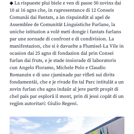
◆ La rispueste plui biele e ven di passe 50 zovins dai
10 ai 16 agns che, in rapresentance di 12 Conseis
Comunâi dai Fantats, a àn rispuindût al apel de
Assemblee de Comunitât Linguistiche Furlane, la
uniche istituzion a volê meti dongje i fantats furlans
par une zornade di confront e di condivision. La
manifestazion, che si è davuelte a Flumisel-La Vile in
ocasion dai 25 agns di fondazion dal prin Consei
furlan dai fruts, e je stade insiorade di laboratoris
cun Angelo Floramo, Michele Polo e Claudio
Romanzin e di une cjaminade par rifleti sui dirits
fondamentâi, che e je rivade fin tal Parc intitulât a un
zovin furlan che agns indaûr al jere partît propit di
chel paîs par esplorâ il mont, prin di jessi copât di un
regjim autoritari: Giulio Regeni.