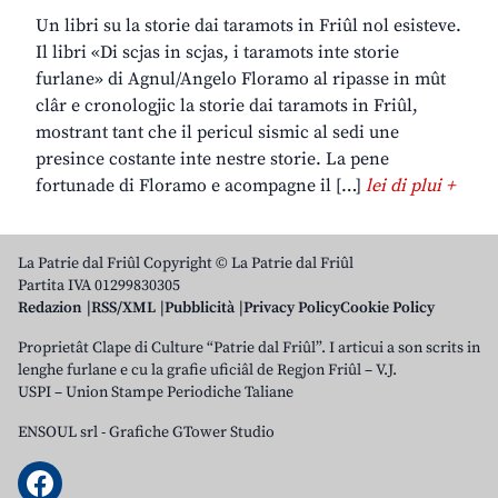
Un libri su la storie dai taramots in Friûl nol esisteve.
Il libri «Di scjas in scjas, i taramots inte storie
furlane» di Agnul/Angelo Floramo al ripasse in mût
clâr e cronologjic la storie dai taramots in Friûl,
mostrant tant che il pericul sismic al sedi une
presince costante inte nestre storie. La pene
fortunade di Floramo e acompagne il […]
lei di plui +
La Patrie dal Friûl Copyright © La Patrie dal Friûl
Partita IVA 01299830305
Redazion
RSS/XML
Pubblicità
Privacy Policy
Cookie Policy
Proprietât Clape di Culture “Patrie dal Friûl”. I articui a son scrits in
lenghe furlane e cu la grafie uficiâl de Regjon Friûl – V.J.
USPI – Union Stampe Periodiche Taliane
ENSOUL srl
-
Grafiche GTower Studio