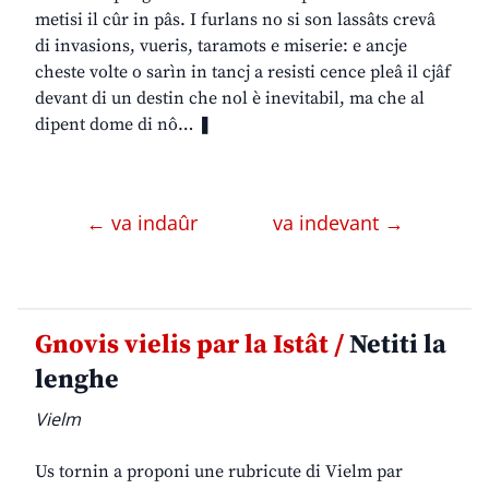
metisi il cûr in pâs. I furlans no si son lassâts crevâ
di invasions, vueris, taramots e miserie: e ancje
cheste volte o sarìn in tancj a resisti cence pleâ il cjâf
devant di un destin che nol è inevitabil, ma che al
dipent dome di nô… ❚
← va indaûr
va indevant →
Gnovis vielis par la Istât /
Netiti la
lenghe
Vielm
Us tornin a proponi une rubricute di Vielm par