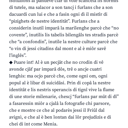
istituzions al pandeve clâr di volê scancelâ lis normis
di tutele, ma salacor a son tancj i furlans che a son
dacuardi cun lui e che a fasin ogni dì il mistîr di
“pizighets de nestre identitât”. Furlans che a
considerin inutil imparâ la marilenghe parcè che “no
covente”, inutilis lis tabelis bilengâls tes stradis parcè
che “a confondin”, inutile la nestre culture parcè che
“o vin di jessi citadins dal mont e al è miôr savê
l’inglês”.
◆ Puare int! Al è un pecjât che no crodin di vê
avonde cjâf par imparâ dôs, trê o ancje cuatri
lenghis: ma ocjo parcè che, come ogni om, ogni
popul al è libar di suicidâsi. Prin di copâ la nestre
identitât e lis nestris sperancis di tignî vive la flame
di une storie milenarie, chescj “furlans par mût di dî”
a fasaressin miôr a cjalâ la fotografie chi parsore,
che e mostre ce che al podarès jessi il Friûl dal
avignì, e che al è ben lontan dai lôr prejudizis e di
chei di int come Menia.