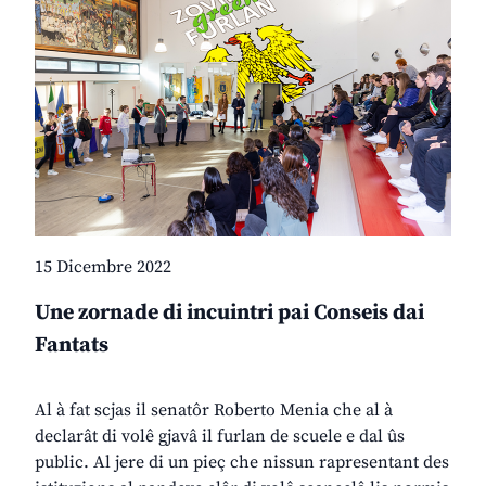
15 Dicembre 2022
Une zornade di incuintri pai Conseis dai
Fantats
Al à fat scjas il senatôr Roberto Menia che al à
declarât di volê gjavâ il furlan de scuele e dal ûs
public. Al jere di un pieç che nissun rapresentant des