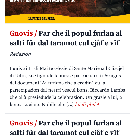
Gnovis /
Par che il popul furlan al
salti fûr dal taramot cul cjâf e vîf
Redazion
Lunis ai 11 di Mai te Glesie di Sante Marie sul Cjiscjel
di Udin, si è tignude la messe par ricuardâ i 50 agns
dal document “Ai furlans che a crodin” cu la
partecipazion dal nestri vescul bons. Riccardo Lamba
che al à presiedude la celebrazion. Un grazie a lui, a
bons. Luciano Nobile che […]
lei di plui +
Gnovis /
Par che il popul furlan al
salti fûr dal taramot cul cjâf e vîf