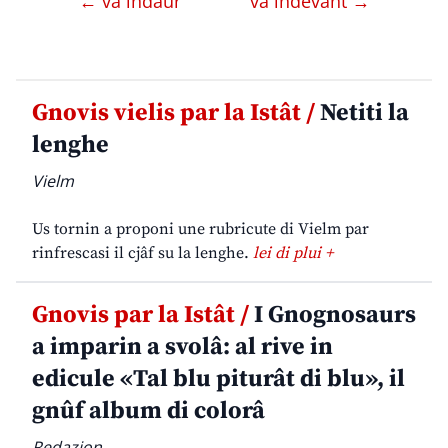
← va indaûr
va indevant →
Gnovis vielis par la Istât /
Netiti la
lenghe
Vielm
Us tornin a proponi une rubricute di Vielm par
rinfrescasi il cjâf su la lenghe.
lei di plui +
Gnovis par la Istât /
I Gnognosaurs
a imparin a svolâ: al rive in
edicule «Tal blu piturât di blu», il
gnûf album di colorâ
Redazion