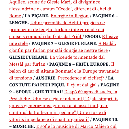
Aquilee, scune de Glesie Mari, di divignince
alessandrine e cuntun “Credo’’, diferent di chel di
Rome
/
LA PIÇADE.
Energjie in Regjon
/
PAGJINE 6 –
LENGHE.
Udin: premiâts de Aclif i progjets pe
promozion de lenghe furlane inte zornade dai
conseis comunâi dai fruts dal Friûl
/
ESODO.
E lusive
une stele
/
PAGJINE 7 –
GLESIE FURLANE.
A Nadâl,
cjantìn par furlan par stâi dongje ae nestre tiere
/
GLESIE FURLANE.
La vicende tormentade dal
Messâl par furlan
/
PAGJINE 8 – FRIÛL EUROPE.
Il
balon di aur di Aitana Bonmatí e la Europe travanade
di tensions
/
AUSTRIE
.
Precedence ai cicliscj?
/
LA
CONTUTE PAI PLUI PIÇUI.
Il cjant dal gjal
/
PAGJINE
9 – SPORT… CHE TI TRAI!
Daspò 60 agns di sucès, la
Pesistiche Udinese e cjale indenant | “Cjalâ simpri lis
gnovis gjenerazions: gno pai al à lassât tant, par
continuâ la tradizion in pedane” | Une storie di
vitoriis in pedane e di snait organizatîf
/
PAGJINE 10.
– MUSICHE.
E sofle la musiche di Marco Màiero cul