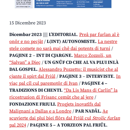
15 Dicembre 2023
Dicembar 2023
||||
L’EDITORIAL
.
Preâ par furlan al è
onôr e no pecjât
/
L(INT) AUTONOMISTE.
La nestre
stele comete no sarà mai chê dai potents di turni
/
PAGJINE 2
–
INT DI CJARGNE.
Marco Zozzoli, un
“Salvan” a Dieç
/
UN GNÛF CD CHE AL VA PLUI INLÀ
DAL GOSPEL.
Alessandro Pozzetto: il musicist che al
cjante il spirt dal Friûl
/
PAGJINE 3
–
INTERVISTE
.
In
viaç pal cîl cul paremotôr di Ivan
/
PAGJINE 4 –
TRADIZIONS DI CHENTI.
“Da Lis Mans di Carlin” la
ricostruzion di Frisanc cemût che al jere
/
FONDAZIONE FRIULI.
Progjets inovatîfs dal
Malignani a Dallas e a Londre
/
PAR NADÂL.
Ae
scuvierte dai plui biei flôrs dal Friûl cul
Strolic furlan
pal 2024
/
PAGJINE 5 –
A TORZEON PAL FRIÛL
.