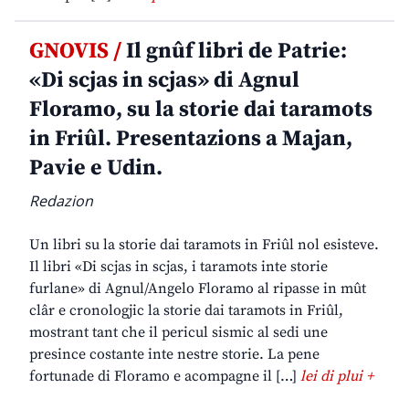
GNOVIS /
Il gnûf libri de Patrie:
«Di scjas in scjas» di Agnul
Floramo, su la storie dai taramots
in Friûl. Presentazions a Majan,
Pavie e Udin.
Redazion
Un libri su la storie dai taramots in Friûl nol esisteve.
Il libri «Di scjas in scjas, i taramots inte storie
furlane» di Agnul/Angelo Floramo al ripasse in mût
clâr e cronologjic la storie dai taramots in Friûl,
mostrant tant che il pericul sismic al sedi une
presince costante inte nestre storie. La pene
fortunade di Floramo e acompagne il […]
lei di plui +