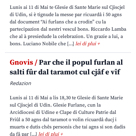
Lunis ai 11 di Mai te Glesie di Sante Marie sul Cjiscjel
di Udin, si è tignude la messe par ricuardâ i 50 agns
dal document “Ai furlans che a crodin” cu la
partecipazion dal nestri vescul bons. Riccardo Lamba
che al à presiedude la celebrazion. Un grazie a lui, a
bons. Luciano Nobile che […]
lei di plui +
Gnovis /
Par che il popul furlan al
salti fûr dal taramot cul cjâf e vîf
Redazion
Lunis ai 11 di Mai a lis 18,30 te Glesie di Sante Marie
sul Cjiscjel di Udin. Glesie Furlane, cun la
Arcidiocesi di Udine e Clape di Culture Patrie dal
Friûl a 50 agns dal taramot o volìn ricuardâ ducj i
muarts e dutis chês personis che tai agns si son dadis
da fâ par […]
lei di plui +