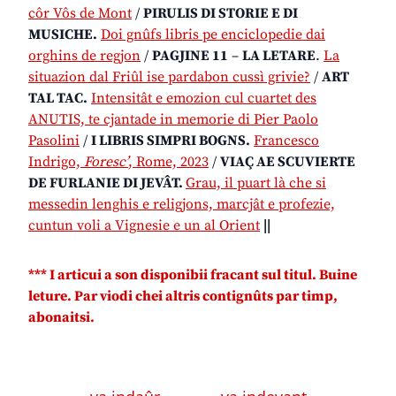
côr Vôs de Mont
/
PIRULIS DI STORIE E DI
MUSICHE.
Doi gnûfs libris pe enciclopedie dai
orghins de regjon
/
PAGJINE 11
–
LA LETARE
.
La
situazion dal Friûl ise pardabon cussì grivie?
/
ART
TAL TAC.
Intensitât e emozion cul cuartet des
ANUTIS, te cjantade in memorie di Pier Paolo
Pasolini
/
I LIBRIS SIMPRI BOGNS.
Francesco
Indrigo,
Foresc’
, Rome, 2023
/
VIAÇ AE SCUVIERTE
DE FURLANIE DI JEVÂT.
Grau, il puart là che si
messedin lenghis e religjons, marcjât e profezie,
cuntun voli a Vignesie e un al Orient
||
*** I articui a son disponibii fracant sul titul. Buine
leture. Par viodi chei altris contignûts par timp,
abonaitsi.