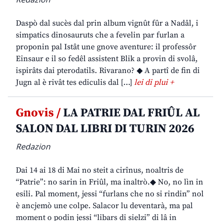
Daspò dal sucès dal prin album vignût fûr a Nadâl, i
simpatics dinosauruts che a fevelin par furlan a
proponin pal Istât une gnove aventure: il professôr
Einsaur e il so fedêl assistent Blik a provin di svolâ,
ispirâts dai pterodatils. Rivarano? ◆ A partî de fin di
Jugn al è rivât tes ediculis dal […]
lei di plui +
Gnovis /
LA PATRIE DAL FRIÛL AL
SALON DAL LIBRI DI TURIN 2026
Redazion
Dai 14 ai 18 di Mai no steit a cirînus, noaltris de
“Patrie”: no sarin in Friûl, ma inaltrò.◆ No, no lìn in
esili. Pal moment, jessi “furlans che no si rindin” nol
è ancjemò une colpe. Salacor lu deventarà, ma pal
moment o podin jessi “libars di sielzi” di lâ in