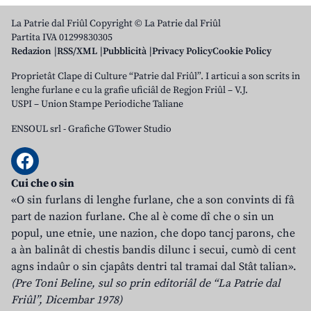
La Patrie dal Friûl Copyright © La Patrie dal Friûl
Partita IVA 01299830305
Redazion
RSS/XML
Pubblicità
Privacy Policy
Cookie Policy
Proprietât Clape di Culture “Patrie dal Friûl”. I articui a son scrits in
lenghe furlane e cu la grafie uficiâl de Regjon Friûl – V.J.
USPI – Union Stampe Periodiche Taliane
ENSOUL srl
-
Grafiche GTower Studio
Cui che o sin
«O sin furlans di lenghe furlane, che a son convints di fâ
part de nazion furlane. Che al è come dî che o sin un
popul, une etnie, une nazion, che dopo tancj parons, che
a àn balinât di chestis bandis dilunc i secui, cumò di cent
agns indaûr o sin cjapâts dentri tal tramai dal Stât talian».
(Pre Toni Beline, sul so prin editoriâl de “La Patrie dal
Friûl”, Dicembar 1978)