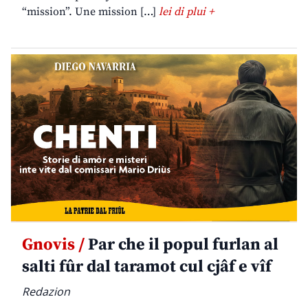
“mission”. Une mission […]
lei di plui +
Gnovis /
Par che il popul furlan al
salti fûr dal taramot cul cjâf e vîf
Redazion