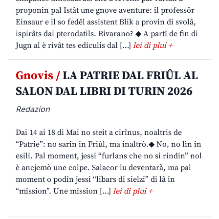
proponin pal Istât une gnove aventure: il professôr
Einsaur e il so fedêl assistent Blik a provin di svolâ,
ispirâts dai pterodatils. Rivarano? ◆ A partî de fin di
Jugn al è rivât tes ediculis dal […]
lei di plui +
Gnovis /
LA PATRIE DAL FRIÛL AL
SALON DAL LIBRI DI TURIN 2026
Redazion
Dai 14 ai 18 di Mai no steit a cirînus, noaltris de
“Patrie”: no sarin in Friûl, ma inaltrò.◆ No, no lìn in
esili. Pal moment, jessi “furlans che no si rindin” nol
è ancjemò une colpe. Salacor lu deventarà, ma pal
moment o podin jessi “libars di sielzi” di lâ in
“mission”. Une mission […]
lei di plui +