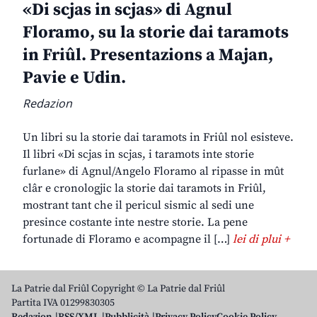
«Di scjas in scjas» di Agnul
Floramo, su la storie dai taramots
in Friûl. Presentazions a Majan,
Pavie e Udin.
Redazion
Un libri su la storie dai taramots in Friûl nol esisteve.
Il libri «Di scjas in scjas, i taramots inte storie
furlane» di Agnul/Angelo Floramo al ripasse in mût
clâr e cronologjic la storie dai taramots in Friûl,
mostrant tant che il pericul sismic al sedi une
presince costante inte nestre storie. La pene
fortunade di Floramo e acompagne il […]
lei di plui +
La Patrie dal Friûl Copyright © La Patrie dal Friûl
Partita IVA 01299830305