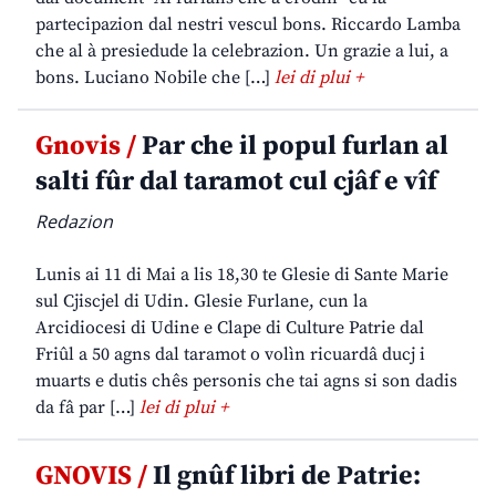
partecipazion dal nestri vescul bons. Riccardo Lamba
che al à presiedude la celebrazion. Un grazie a lui, a
bons. Luciano Nobile che […]
lei di plui +
Gnovis /
Par che il popul furlan al
salti fûr dal taramot cul cjâf e vîf
Redazion
Lunis ai 11 di Mai a lis 18,30 te Glesie di Sante Marie
sul Cjiscjel di Udin. Glesie Furlane, cun la
Arcidiocesi di Udine e Clape di Culture Patrie dal
Friûl a 50 agns dal taramot o volìn ricuardâ ducj i
muarts e dutis chês personis che tai agns si son dadis
da fâ par […]
lei di plui +
GNOVIS /
Il gnûf libri de Patrie: