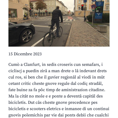
15 Dicembre 2023
Cumò a Clanfurt, in sedis croseris cun semafars, i
cicliscj a puedin zirâ a man drete o lâ indevant drets
cul ros, si ben che il guvier regjonâl al viodi in mût
cetant critic cheste gnove regule dal codiç stradâl,
fate buine za fa pôc timp de aministrazion citadine.
Ma la citât no mole e e ponte a deventâ capitâl des
bicicletis. Dut câs cheste gnove precedence pes
bicicletis e scooters eletrics e inmanee di un continui
gnovis polemichis par vie dai ponts debii che cualchi