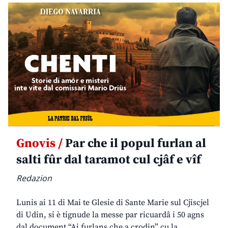
Gnovis /
Par che il popul furlan al
salti fûr dal taramot cul cjâf e vîf
Redazion
Lunis ai 11 di Mai te Glesie di Sante Marie sul Cjiscjel
di Udin, si è tignude la messe par ricuardâ i 50 agns
dal document “Ai furlans che a crodin” cu la