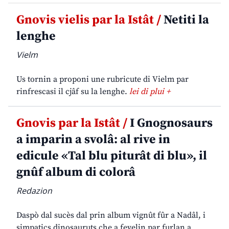
Gnovis vielis par la Istât /
Netiti la
lenghe
Vielm
Us tornin a proponi une rubricute di Vielm par
rinfrescasi il cjâf su la lenghe.
lei di plui +
Gnovis par la Istât /
I Gnognosaurs
a imparin a svolâ: al rive in
edicule «Tal blu piturât di blu», il
gnûf album di colorâ
Redazion
Daspò dal sucès dal prin album vignût fûr a Nadâl, i
simpatics dinosauruts che a fevelin par furlan a