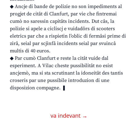
◆ Ancje di bande de polizie no son impediments al
progjet de citât di Clanfurt, par vie che fintremai
cumò no saressin capitâts incidents. Dut câs, la
polizie si apele a cicliscj e vuidadôrs di scooters
eletrics par che a rispietin l’oblic di fermâsi prime di
zirâ, seial par scjinfâ incidents seial par svuincâ
multis di 40 euros.
◆ Par cumò Clanfurt e reste la citât vuide dal
esperiment. A Vilac cheste pussibilitât no esist
ancjemò, ma si sta scrutinant la idoneitât des tantis
croseris par une pussibile introduzion di une
disposizion compagne. ❚
va indevant →