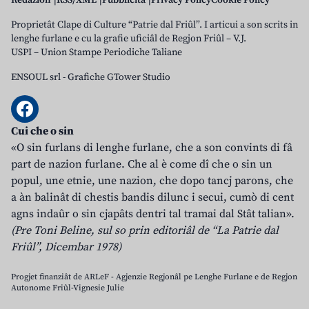
Redazion
RSS/XML
Pubblicità
Privacy Policy
Cookie Policy
Proprietât Clape di Culture “Patrie dal Friûl”. I articui a son scrits in
lenghe furlane e cu la grafie uficiâl de Regjon Friûl – V.J.
USPI – Union Stampe Periodiche Taliane
ENSOUL srl
-
Grafiche GTower Studio
Cui che o sin
«O sin furlans di lenghe furlane, che a son convints di fâ
part de nazion furlane. Che al è come dî che o sin un
popul, une etnie, une nazion, che dopo tancj parons, che
a àn balinât di chestis bandis dilunc i secui, cumò di cent
agns indaûr o sin cjapâts dentri tal tramai dal Stât talian».
(Pre Toni Beline, sul so prin editoriâl de “La Patrie dal
Friûl”, Dicembar 1978)
Progjet finanziât de ARLeF - Agjenzie Regjonâl pe Lenghe Furlane e de Regjon
Autonome Friûl-Vignesie Julie