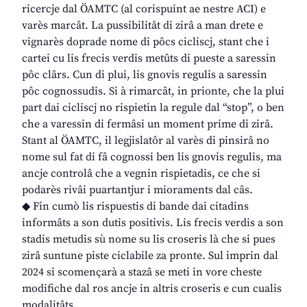
ricercje dal ÖAMTC (al corispuint ae nestre ACI) e
varès marcât. La pussibilitât di zirâ a man drete e
vignarès doprade nome di pôcs cicliscj, stant che i
cartei cu lis frecis verdis metûts di pueste a saressin
pôc clârs. Cun di plui, lis gnovis regulis a saressin
pôc cognossudis. Si à rimarcât, in prionte, che la plui
part dai cicliscj no rispietin la regule dal “stop”, o ben
che a varessin di fermâsi un moment prime di zirâ.
Stant al ÖAMTC, il legjislatôr al varès di pinsirâ no
nome sul fat di fâ cognossi ben lis gnovis regulis, ma
ancje controlâ che a vegnin rispietadis, ce che si
podarès rivâi puartantjur i mioraments dal câs.
◆ Fin cumò lis rispuestis di bande dai citadins
informâts a son dutis positivis. Lis frecis verdis a son
stadis metudis sù nome su lis croseris là che si pues
zirâ suntune piste ciclabile za pronte. Sul imprin dal
2024 si scomençarà a stazâ se meti in vore cheste
modifiche dal ros ancje in altris croseris e cun cualis
modalitâts.