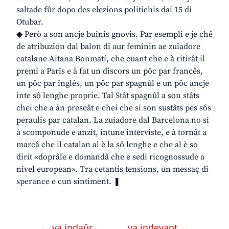
saltade fûr dopo des elezions politichis dai 15 di
Otubar.
◆ Però a son ancje buinis gnovis. Par esempli e je chê
de atribuzion dal balon di aur feminin ae zuiadore
catalane Aitana Bonmatí, che cuant che e à ritirât il
premi a Parîs e à fat un discors un pôc par francês,
un pôc par inglês, un pôc par spagnûl e un pôc ancje
inte sô lenghe proprie. Tal Stât spagnûl a son stâts
chei che a àn preseât e chei che si son sustâts pes sôs
peraulis par catalan. La zuiadore dal Barcelona no si
à scomponude e anzit, intune interviste, e à tornât a
marcâ che il catalan al è la sô lenghe e che al è so
dirit «doprâle e domandâ che e sedi ricognossude a
nivel european». Tra cetantis tensions, un messaç di
sperance e cun sintiment. ❚
← va indaûr
va indevant →