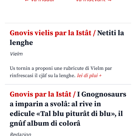
Gnovis vielis par la Istât /
Netiti la
lenghe
Vielm
Us tornin a proponi une rubricute di Vielm par
rinfrescasi il cjâf su la lenghe.
lei di plui +
Gnovis par la Istât /
I Gnognosaurs
a imparin a svolâ: al rive in
edicule «Tal blu piturât di blu», il
gnûf album di colorâ
Redazion