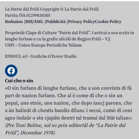
La Patrie dal Friûl Copyright © La Patrie dal Friûl
Partita IVA 01299830305
Redazion
RSS/XML
Pubblicità
Privacy Policy
Cookie Policy
Proprietât Clape di Culture “Patrie dal Friûl”. I articui a son scrits in
lenghe furlane e cu la grafie uficiâl de Regjon Friûl – V.J.
USPI – Union Stampe Periodiche Taliane
ENSOUL srl
-
Grafiche GTower Studio
Cui che o sin
«O sin furlans di lenghe furlane, che a son convints di fâ
part de nazion furlane. Che al è come dî che o sin un
popul, une etnie, une nazion, che dopo tancj parons, che
a àn balinât di chestis bandis dilunc i secui, cumò di cent
agns indaûr o sin cjapâts dentri tal tramai dal Stât talian».
(Pre Toni Beline, sul so prin editoriâl de “La Patrie dal
Friûl”, Dicembar 1978)