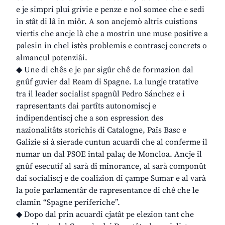
e je simpri plui grivie e penze e nol somee che e sedi
in stât di lâ in miôr. A son ancjemò altris cuistions
viertis che ancje là che a mostrin une muse positive a
palesin in chel istès problemis e contrascj concrets o
almancul potenziâi.
◆ Une di chês e je par sigûr chê de formazion dal
gnûf guvier dal Ream di Spagne. La lungje tratative
tra il leader socialist spagnûl Pedro Sánchez e i
rapresentants dai partîts autonomiscj e
indipendentiscj che a son espression des
nazionalitâts storichis di Catalogne, Paîs Basc e
Galizie si à sierade cuntun acuardi che al conferme il
numar un dal PSOE intal palaç de Moncloa. Ancje il
gnûf esecutîf al sarà di minorance, al sarà componût
dai socialiscj e de coalizion di çampe Sumar e al varà
la poie parlamentâr de rapresentance di chê che le
clamin “Spagne periferiche”.
◆ Dopo dal prin acuardi cjatât pe elezion tant che