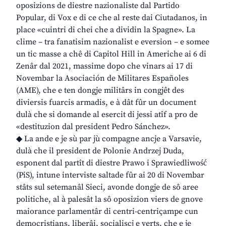
oposizions de diestre nazionaliste dal Partido
Popular, di Vox e di ce che al reste dai Ciutadanos, in
place «cuintri di chei che a dividin la Spagne». La
clime – tra fanatisim nazionalist e eversion – e somee
un tic masse a chê di Capitol Hill in Americhe ai 6 di
Zenâr dal 2021, massime dopo che vinars ai 17 di
Novembar la Asociación de Militares Españoles
(AME), che e ten dongje militârs in congjêt des
diviersis fuarcis armadis, e à dât fûr un document
dulà che si domande al esercit di jessi atîf a pro de
«destituzion dal president Pedro Sánchez».
◆ La ande e je sù par jù compagne ancje a Varsavie,
dulà che il president de Polonie Andrzej Duda,
esponent dal partît di diestre Prawo i Sprawiedliwość
(PiS), intune interviste saltade fûr ai 20 di Novembar
stâts sul setemanâl Sieci, avonde dongje de sô aree
politiche, al à palesât la sô oposizion viers de gnove
maiorance parlamentâr di centri-centriçampe cun
democristians, liberâi, socialiscj e verts, che e je