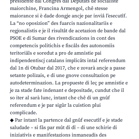
presidente dal Congrès dai Deputâts de socialiste
maiorchine, Francina Armengol, chê stesse
maiorance si è dade dongje ancje par inviâ l’esecutîf.
La “no oposizion” des fuarcis nazionalitariis e
regjonalistis e je il risultât de acetazion de bande dal
PSOE e di Sumar des rivendicazions in cont des
competencis politichis e fiscâls des autonomiis
teritoriâls e soredut a pro de amnistie pai
indipendentiscj catalans implicâts intal referendum
dal 1n di Otubar dal 2017, che e zovarà ancje a passe
setante polizais, e di une gnove consultazion pe
autodeterminazion. La propueste di leç pe amnistie e
je za stade fate indenant e depositade, cundut che il
so iter al sarà lunc, intant che chê di un gnûf
referendum e je par sigûr la cuistion plui
complicade.
◆ Par intant la partence dal gnûf esecutîf e je stade
saludade – si fâs par mût di dî – di une schirie di
iniziativis e manifestazions inmaneadis des