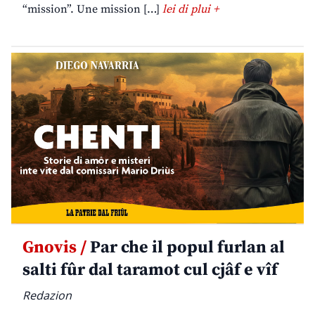
“mission”. Une mission […]
lei di plui +
Gnovis /
Par che il popul furlan al
salti fûr dal taramot cul cjâf e vîf
Redazion