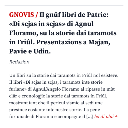
GNOVIS /
Il gnûf libri de Patrie:
«Di scjas in scjas» di Agnul
Floramo, su la storie dai taramots
in Friûl. Presentazions a Majan,
Pavie e Udin.
Redazion
Un libri su la storie dai taramots in Friûl nol esisteve.
Il libri «Di scjas in scjas, i taramots inte storie
furlane» di Agnul/Angelo Floramo al ripasse in mût
clâr e cronologjic la storie dai taramots in Friûl,
mostrant tant che il pericul sismic al sedi une
presince costante inte nestre storie. La pene
fortunade di Floramo e acompagne il […]
lei di plui +