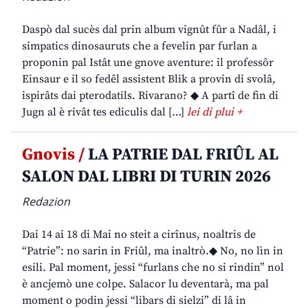
Daspò dal sucès dal prin album vignût fûr a Nadâl, i
simpatics dinosauruts che a fevelin par furlan a
proponin pal Istât une gnove aventure: il professôr
Einsaur e il so fedêl assistent Blik a provin di svolâ,
ispirâts dai pterodatils. Rivarano? ◆ A partî de fin di
Jugn al è rivât tes ediculis dal […]
lei di plui +
Gnovis /
LA PATRIE DAL FRIÛL AL
SALON DAL LIBRI DI TURIN 2026
Redazion
Dai 14 ai 18 di Mai no steit a cirînus, noaltris de
“Patrie”: no sarin in Friûl, ma inaltrò.◆ No, no lìn in
esili. Pal moment, jessi “furlans che no si rindin” nol
è ancjemò une colpe. Salacor lu deventarà, ma pal
moment o podin jessi “libars di sielzi” di lâ in