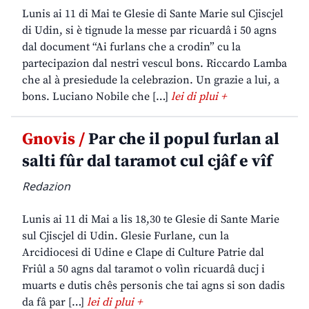
Lunis ai 11 di Mai te Glesie di Sante Marie sul Cjiscjel
di Udin, si è tignude la messe par ricuardâ i 50 agns
dal document “Ai furlans che a crodin” cu la
partecipazion dal nestri vescul bons. Riccardo Lamba
che al à presiedude la celebrazion. Un grazie a lui, a
bons. Luciano Nobile che […]
lei di plui +
Gnovis /
Par che il popul furlan al
salti fûr dal taramot cul cjâf e vîf
Redazion
Lunis ai 11 di Mai a lis 18,30 te Glesie di Sante Marie
sul Cjiscjel di Udin. Glesie Furlane, cun la
Arcidiocesi di Udine e Clape di Culture Patrie dal
Friûl a 50 agns dal taramot o volìn ricuardâ ducj i
muarts e dutis chês personis che tai agns si son dadis
da fâ par […]
lei di plui +