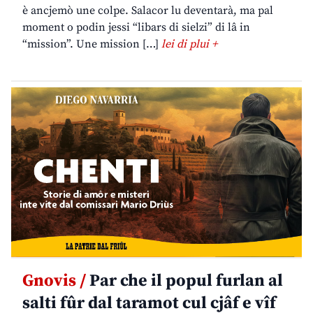
è ancjemò une colpe. Salacor lu deventarà, ma pal
moment o podin jessi “libars di sielzi” di lâ in
“mission”. Une mission […]
lei di plui +
Gnovis /
Par che il popul furlan al
salti fûr dal taramot cul cjâf e vîf