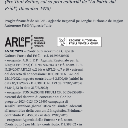
(Pre Toni Beline, sul so prin editoriâl de “La Patrie dal
Friûl”, Dicembar 1978)
Progjet finanziât de ARLeF - Agjenzie Regjonâl pe Lenghe Furlane e de Regjon
Autonome Friûl-Vignesie Julie
ANNO 2025
– Contributi ricevuti da Clape di
Culture Patrie dal Friûl – c.f. 01299830305
– erogante: A.R.L.E.F. (Agenzia Regionale per la
Lingua Friulana) C.F. 94094780304 • rif. norm. L.R.
N.29/2007 ART.23 c.2 bis e ART.24 c.7 e 10 • estremi
del decreto di concessione: DECRETO N. 261 del
25/10/2022 importo contributo € 3.500,00 (saldo) in
data 06/11/2025 • DECRETO N. 173 del 27/06/2025 €
34.842,23 in data 31/07/2025;
– erogante: FONDAZIONE FRIULI CF. 00158650309 •
estremi del decreto di concessione: Codice
progetto 2024-0124 ID 23405 campagna di
sensibilizzazione giornalistica dei sindaci aderenti
all’assemblea della comunità linguistica Friulana •
contributo € 3.450,00 • in data 12/05/2025;
– erogante: Agenzia delle Entrate • rif. norm.:
Contributo 5 per Mille • contributo: € 1.593,02 • in