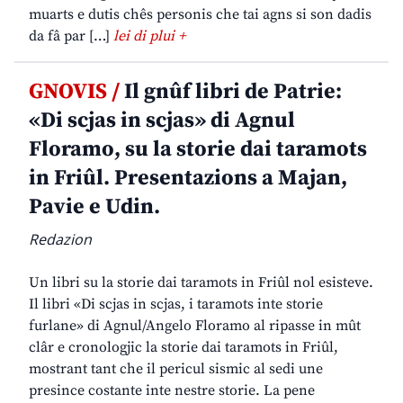
muarts e dutis chês personis che tai agns si son dadis
da fâ par […]
lei di plui +
GNOVIS /
Il gnûf libri de Patrie:
«Di scjas in scjas» di Agnul
Floramo, su la storie dai taramots
in Friûl. Presentazions a Majan,
Pavie e Udin.
Redazion
Un libri su la storie dai taramots in Friûl nol esisteve.
Il libri «Di scjas in scjas, i taramots inte storie
furlane» di Agnul/Angelo Floramo al ripasse in mût
clâr e cronologjic la storie dai taramots in Friûl,
mostrant tant che il pericul sismic al sedi une
presince costante inte nestre storie. La pene