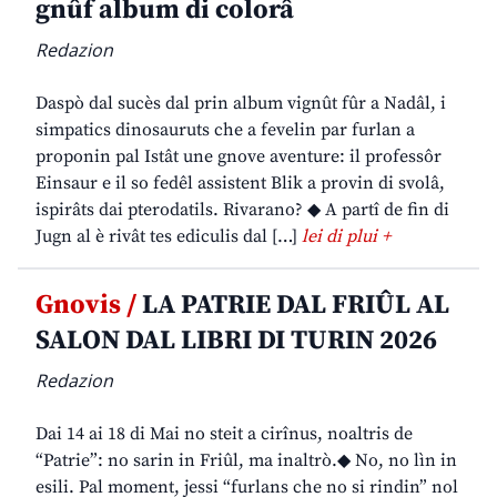
gnûf album di colorâ
Redazion
Daspò dal sucès dal prin album vignût fûr a Nadâl, i
simpatics dinosauruts che a fevelin par furlan a
proponin pal Istât une gnove aventure: il professôr
Einsaur e il so fedêl assistent Blik a provin di svolâ,
ispirâts dai pterodatils. Rivarano? ◆ A partî de fin di
Jugn al è rivât tes ediculis dal […]
lei di plui +
Gnovis /
LA PATRIE DAL FRIÛL AL
SALON DAL LIBRI DI TURIN 2026
Redazion
Dai 14 ai 18 di Mai no steit a cirînus, noaltris de
“Patrie”: no sarin in Friûl, ma inaltrò.◆ No, no lìn in
esili. Pal moment, jessi “furlans che no si rindin” nol