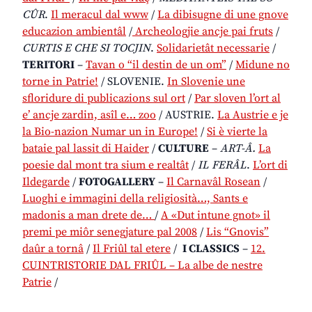
CÛR
.
Il meracul dal www
/
La dibisugne di une gnove
educazion ambientâl
/
Archeologjie ancje pai fruts
/
CURTIS E CHE SI TOCJIN
.
Solidarietât necessarie
/
TERITORI
–
Tavan o “il destin de un om”
/
Midune no
torne in Patrie!
/ SLOVENIE.
In Slovenie une
sfloridure di publicazions sul ort
/
Par sloven l’ort al
e’ ancje zardin, asîl e… zoo
/ AUSTRIE.
La Austrie e je
la Bio-nazion Numar un in Europe!
/
Si è vierte la
bataie pal lassit di Haider
/
CULTURE
–
ART-Â.
La
poesie dal mont tra sium e realtât
/
IL FERÂL
.
L’ort di
Ildegarde
/
FOTOGALLERY
–
Il Carnavâl Rosean
/
Luoghi e immagini della religiosità…, Sants e
madonis a man drete de…
/
A «Dut intune gnot» il
premi pe miôr senegjature pal 2008
/
Lis “Gnovis”
daûr a tornâ
/
Il Friûl tal etere
/
I CLASSICS
–
12.
CUINTRISTORIE DAL FRIÛL – La albe de nestre
Patrie
/