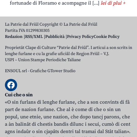
fortunade di Floramo e acompagne il […]
lei di plui +
La Patrie dal Friûl Copyright © La Patrie dal Friûl
Partita IVA 01299830305
Redazion
RSS/XML
Pubblicità
Privacy Policy
Cookie Policy
Proprietât Clape di Culture “Patrie dal Friûl”. I articui a son scrits in
lenghe furlane e cu la grafie uficiâl de Regjon Friûl – V.J.
USPI – Union Stampe Periodiche Taliane
ENSOUL srl
-
Grafiche GTower Studio
Cui che o sin
«O sin furlans di lenghe furlane, che a son convints di fâ
part de nazion furlane. Che al è come dî che o sin un
popul, une etnie, une nazion, che dopo tancj parons, che
a àn balinât di chestis bandis dilunc i secui, cumò di cent
agns indaûr o sin cjapâts dentri tal tramai dal Stât talian».