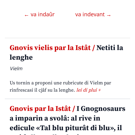
← va indaûr
va indevant →
Gnovis vielis par la Istât /
Netiti la
lenghe
Vielm
Us tornin a proponi une rubricute di Vielm par
rinfrescasi il cjâf su la lenghe.
lei di plui +
Gnovis par la Istât /
I Gnognosaurs
a imparin a svolâ: al rive in
edicule «Tal blu piturât di blu», il