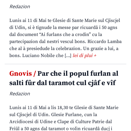
Redazion
Lunis ai 11 di Mai te Glesie di Sante Marie sul Cjiscjel
di Udin, si è tignude la messe par ricuardâ i 50 agns
dal document “Ai furlans che a crodin” cu la
partecipazion dal nestri vescul bons. Riccardo Lamba
che al à presiedude la celebrazion. Un grazie a lui, a
bons. Luciano Nobile che […]
lei di plui +
Gnovis /
Par che il popul furlan al
salti fûr dal taramot cul cjâf e vîf
Redazion
Lunis ai 11 di Mai a lis 18,30 te Glesie di Sante Marie
sul Cjiscjel di Udin. Glesie Furlane, cun la
Arcidiocesi di Udine e Clape di Culture Patrie dal
Friûl a 50 agns dal taramot o volìn ricuardâ ducj i