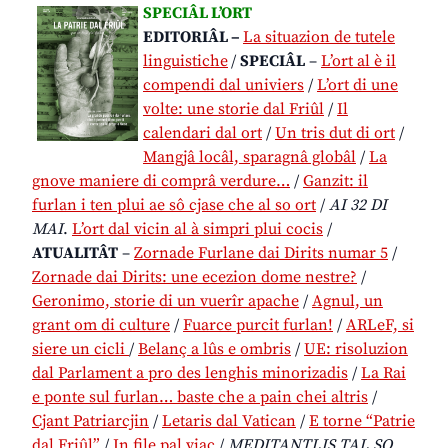
SPECIÂL L’ORT
EDITORIÂL
–
La situazion de tutele
linguistiche
/
SPECIÂL
–
L’ort al è il
compendi dal univiers
/
L’ort di une
volte: une storie dal Friûl
/
Il
calendari dal ort
/
Un tris dut di ort
/
Mangjâ locâl, sparagnâ globâl
/
La
gnove maniere di comprâ verdure…
/
Ganzit: il
furlan i ten plui ae sô cjase che al so ort
/
AI 32 DI
MAI
.
L’ort dal vicin al à simpri plui cocis
/
ATUALITÂT
–
Zornade Furlane dai Dirits numar 5
/
Zornade dai Dirits: une ecezion dome nestre?
/
Geronimo, storie di un vuerîr apache
/
Agnul, un
grant om di culture
/
Fuarce purcit furlan!
/
ARLeF, si
siere un cicli
/
Belanç a lûs e ombris
/
UE: risoluzion
dal Parlament a pro des lenghis minorizadis
/
La Rai
e ponte sul furlan… baste che a pain chei altris
/
Cjant Patriarcjin
/
Letaris dal Vatican
/
E torne “Patrie
dal Friûl”
/
In file pal viaç
/
MEDITANTLIS TAL SO