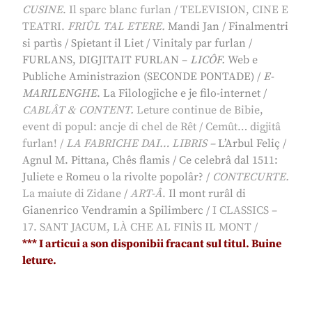
CUSINE
.
Il sparc blanc furlan
/ TELEVISION, CINE E
TEATRI.
FRIÛL TAL ETERE.
Mandi Jan
/
Finalmentri
si partìs
/
Spietant il Liet
/
Vinitaly par furlan
/
FURLANS, DIGJITAIT FURLAN –
LICÔF.
Web e
Publiche Aministrazion (SECONDE PONTADE)
/
E-
MARILENGHE
.
La Filologjiche e je filo-internet
/
CABLÂT & CONTENT.
Leture continue de Bibie,
event di popul: ancje di chel de Rêt
/
Cemût… digjitâ
furlan!
/
LA FABRICHE DAI… LIBRIS –
L’Arbul Feliç
/
Agnul M. Pittana, Chês flamis
/
Ce celebrâ dal 1511:
Juliete e Romeu o la rivolte popolâr?
/
CONTECURTE.
La maiute di Zidane
/
ART-Â
.
Il mont rurâl di
Gianenrico Vendramin a Spilimberc
/
I CLASSICS –
17. SANT JACUM, LÀ CHE AL FINÌS IL MONT
/
*** I articui a son disponibii fracant sul titul. Buine
leture.