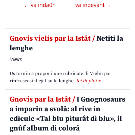
← va indaûr
va indevant →
Gnovis vielis par la Istât /
Netiti la
lenghe
Vielm
Us tornin a proponi une rubricute di Vielm par
rinfrescasi il cjâf su la lenghe.
lei di plui +
Gnovis par la Istât /
I Gnognosaurs
a imparin a svolâ: al rive in
edicule «Tal blu piturât di blu», il
gnûf album di colorâ