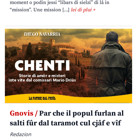
moment o podin jessi “libars di sielzi” di lâ in
“mission”. Une mission […]
lei di plui +
Gnovis /
Par che il popul furlan al
salti fûr dal taramot cul cjâf e vîf
Redazion