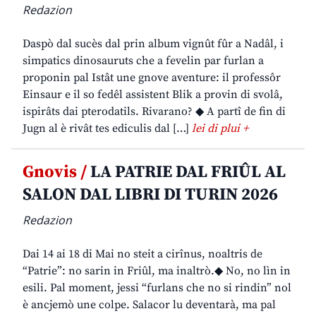
Redazion
Daspò dal sucès dal prin album vignût fûr a Nadâl, i
simpatics dinosauruts che a fevelin par furlan a
proponin pal Istât une gnove aventure: il professôr
Einsaur e il so fedêl assistent Blik a provin di svolâ,
ispirâts dai pterodatils. Rivarano? ◆ A partî de fin di
Jugn al è rivât tes ediculis dal […]
lei di plui +
Gnovis /
LA PATRIE DAL FRIÛL AL
SALON DAL LIBRI DI TURIN 2026
Redazion
Dai 14 ai 18 di Mai no steit a cirînus, noaltris de
“Patrie”: no sarin in Friûl, ma inaltrò.◆ No, no lìn in
esili. Pal moment, jessi “furlans che no si rindin” nol
è ancjemò une colpe. Salacor lu deventarà, ma pal