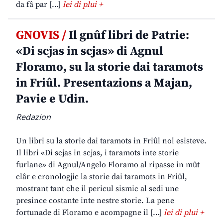
da fâ par […]
lei di plui +
GNOVIS /
Il gnûf libri de Patrie:
«Di scjas in scjas» di Agnul
Floramo, su la storie dai taramots
in Friûl. Presentazions a Majan,
Pavie e Udin.
Redazion
Un libri su la storie dai taramots in Friûl nol esisteve.
Il libri «Di scjas in scjas, i taramots inte storie
furlane» di Agnul/Angelo Floramo al ripasse in mût
clâr e cronologjic la storie dai taramots in Friûl,
mostrant tant che il pericul sismic al sedi une
presince costante inte nestre storie. La pene
fortunade di Floramo e acompagne il […]
lei di plui +