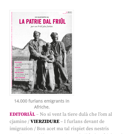
14.000 furlans emigrants in
Afriche.
EDITORIÂL
–
No si vent la tiere dulà che l’om al
cjamine
/
VIERZIDURE
–
I furlans devant de
imigrazion
/
Bon acet ma tal rispiet des nestris