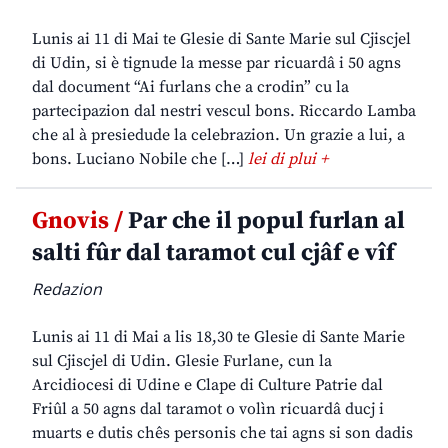
Lunis ai 11 di Mai te Glesie di Sante Marie sul Cjiscjel
di Udin, si è tignude la messe par ricuardâ i 50 agns
dal document “Ai furlans che a crodin” cu la
partecipazion dal nestri vescul bons. Riccardo Lamba
che al à presiedude la celebrazion. Un grazie a lui, a
bons. Luciano Nobile che […]
lei di plui +
Gnovis /
Par che il popul furlan al
salti fûr dal taramot cul cjâf e vîf
Redazion
Lunis ai 11 di Mai a lis 18,30 te Glesie di Sante Marie
sul Cjiscjel di Udin. Glesie Furlane, cun la
Arcidiocesi di Udine e Clape di Culture Patrie dal
Friûl a 50 agns dal taramot o volìn ricuardâ ducj i
muarts e dutis chês personis che tai agns si son dadis