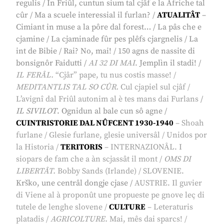
regulis
/
In Friûl, cuntun sium tal cjâf e la Afriche tal
cûr
/
Ma a scuele interessial il furlan?
/
ATUALITÂT
–
Cimiant in muse a la pôre dal forest…
/
La pâs che e
cjamine
/
La cjaminade fûr pes plêfs cjargnelis
/
La
int de Bibie
/
Rai? No, mai!
/
150 agns de nassite di
bonsignôr Faidutti
/
AI 32 DI MAI
.
Jemplìn il stadi!
/
IL FERÂL.
“Cjâr” pape, tu nus costis masse!
/
MEDITANTLIS TAL SO CÛR.
Cul cjapiel sul cjâf
/
L’avignî dal Friûl autonim al è tes mans dai Furlans
/
IL SIVILOT
.
Ognidun al bale cun sô agne
/
CUINTRISTORIE DAL NÛFCENT 1930-1940
–
Shoah
furlane
/
Glesie furlane, glesie universâl
/
Unidos por
la Historia
/
TERITORIS
– INTERNAZIONÂL.
I
siopars de fam che a àn scjassât il mont
/
OMS DI
LIBERTÂT.
Bobby Sands (Irlande)
/ SLOVENIE.
Krško, une centrâl dongje cjase
/
AUSTRIE.
Il guvier
di Viene al à proponût une propueste pe gnove leç di
tutele de lenghe slovene
/
CULTURE
–
Leteraturis
platadis
/
AGRICOLTURE.
Mai, mês dai sparcs!
/