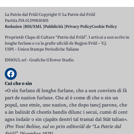
La Patrie dal Friûl Copyright © La Patrie dal Friûl
Partita IVA 01299830305
Redazion
RSS/XML
Pubblicità
Privacy Policy
Cookie Policy
Proprietât Clape di Culture “Patrie dal Friûl”. I articui a son scrits in
lenghe furlane e cu la grafie uficiâl de Regjon Friûl – V.J.
USPI – Union Stampe Periodiche Taliane
ENSOUL srl
-
Grafiche GTower Studio
Cui che o sin
«O sin furlans di lenghe furlane, che a son convints di fâ
part de nazion furlane. Che al è come dî che o sin un
popul, une etnie, une nazion, che dopo tancj parons, che
a àn balinât di chestis bandis dilunc i secui, cumò di cent
agns indaûr o sin cjapâts dentri tal tramai dal Stât talian».
(Pre Toni Beline, sul so prin editoriâl de “La Patrie dal
Friûl”, Dicembar 1978)