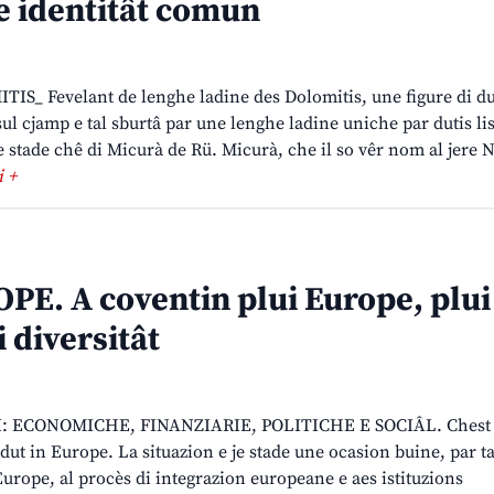
e identitât comun
S_ Fevelant de lenghe ladine des Dolomitis, une figure di dut
 sul cjamp e tal sburtâ par une lenghe ladine uniche par dutis li
je stade chê di Micurà de Rü. Micurà, che il so vêr nom al jere 
i +
E. A coventin plui Europe, plui
i diversitât
I: ECONOMICHE, FINANZIARIE, POLITICHE E SOCIÂL. Chest a
ut in Europe. La situazion e je stade une ocasion buine, par ta
 Europe, al procès di integrazion europeane e aes istituzions