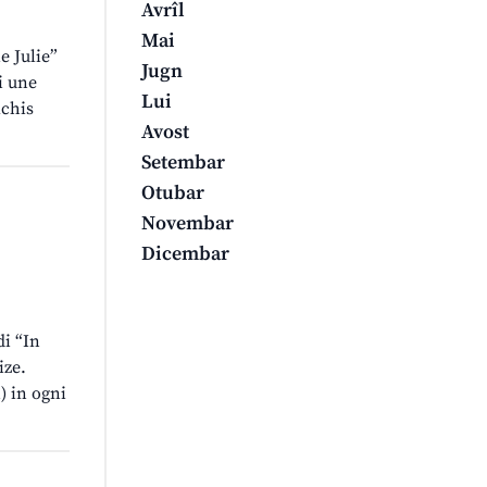
Avrîl
Mai
e Julie”
Jugn
di une
Lui
ichis
Avost
Setembar
Otubar
Novembar
Dicembar
di “In
ize.
n) in ogni