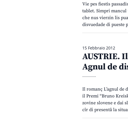
Vie pes fiestis passadi
tablet. Simpri mancul 
che nus vierzin lis pua
disvuedade di pueste p
15 Febbraio 2012
AUSTRIE. Il
Agnul de di
............
Il romanç L’agnul de 
il Premi “Bruno Kreisky
zovine slovene e dai sl
cîr di presentâ la situ