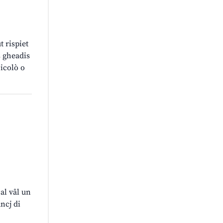
 rispiet
s gheadis
Nicolò o
l vâl un
ncj di