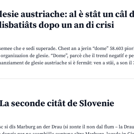
sie austriache: al è stât un câl 
isbatiâts dopo un an di crisi
 semee che e sedi superade. Chest an a jerin “dome” 58.603 pior
 organizazion de glesie. “Dome”, parcè che il trend negatîf e pe
inanziament de glesie austriache si è fermât: ven a stâi, a son il
a seconde citât de Slovenie
c si dîs Marburg an der Drau (si zonte il non dal flum – la Dra