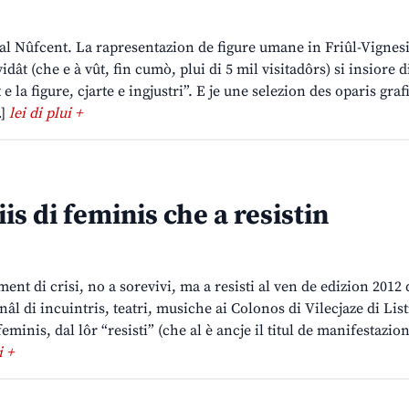
al Nûfcent. La rapresentazion de figure umane in Friûl-Vignesi
idât (che e à vût, fin cumò, plui di 5 mil visitadôrs) si insiore 
 e la figure, cjarte e ingjustri”. E je une selezion des oparis graf
…]
lei di plui +
is di feminis che a resistin
nt di crisi, no a sorevivi, ma a resisti al ven de edizion 2012 
rnâl di incuintris, teatri, musiche ai Colonos di Vilecjaze di List
eminis, dal lôr “resisti” (che al è ancje il titul de manifestazio
i +