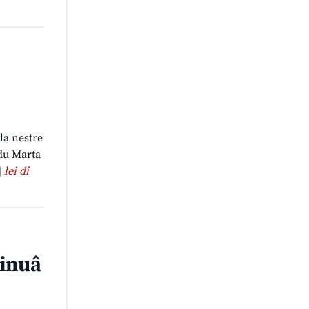
la nestre
ddu Marta
]
lei di
tinuâ