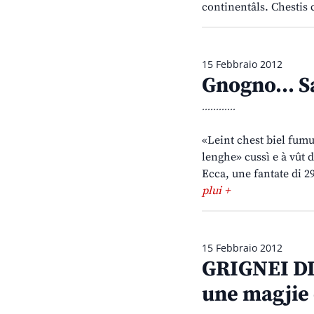
continentâls. Chestis c
15 Febbraio 2012
Gnogno… Sa
............
«Leint chest biel fumu
lenghe» cussì e à vût d
Ecca, une fantate di 2
plui +
15 Febbraio 2012
GRIGNEI DI
une magjie 