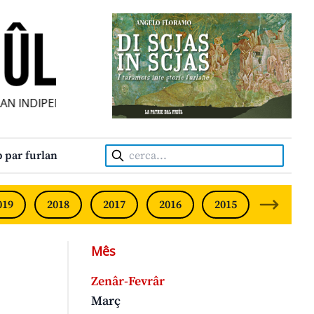
N INDIPENDENT • INDEPENDENT FRIULIAN MONTHLY • NEOD
Cerca:
 par furlan
019
2018
2017
2016
2015
2014
Mês
Zenâr-Fevrâr
Març