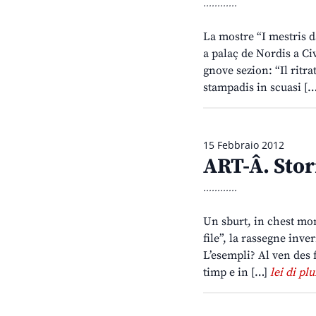
............
La mostre “I mestris d
a palaç de Nordis a Civ
gnove sezion: “Il ritrat
stampadis in scuasi [
15 Febbraio 2012
ART-Â. Stori
............
Un sburt, in chest mome
file”, la rassegne inve
L’esempli? Al ven des f
timp e in […]
lei di plu