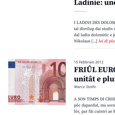
Ladinie: un
............
I LADINS DES DOLOMITI
tal disvilup dai studis
dal ladin dolomitic e 
Nikolaus […]
lei di plu
15 Febbraio 2012
FRIÛL EUROP
unitât e plu
Marco Stolfo
A SON TIMPS DI CRIS
pôc dapardut, ma sored
lôr, par fâi cuintri ae