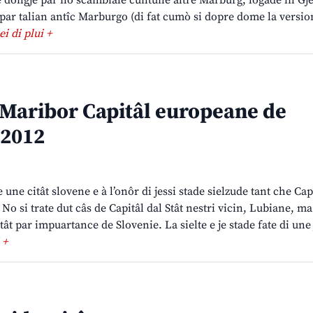
se dongje par no scambiâle cuntune altre Marburg, logade in G
 par talian antîc Marburgo (di fat cumò si dopre dome la versio
lei di plui +
Maribor Capitâl europeane de
 2012
ne citât slovene e à l’onôr di jessi stade sielzude tant che Cap
No si trate dut câs de Capitâl dal Stât nestri vicin, Lubiane, ma
ât par impuartance de Slovenie. La sielte e je stade fate di une 
 +