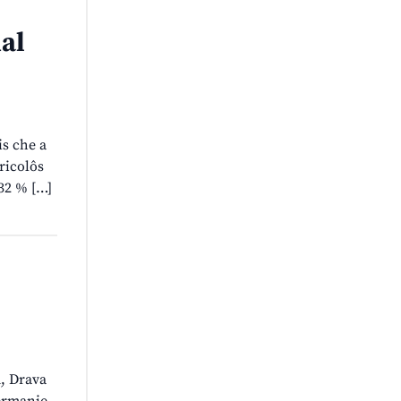
dal
is che a
ricolôs
 32 % […]
u, Drava