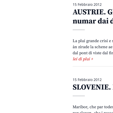
15 Febbraio 2012
AUSTRIE. Gle
numar dai d
............
La plui grande crisi e
àn zirade la schene ae
dal pont di viste dal f
lei di plui +
15 Febbraio 2012
SLOVENIE. L
............
Maribor, che par todes