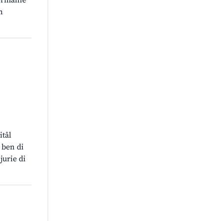
jermanie
n
itâl
 ben di
jurie di