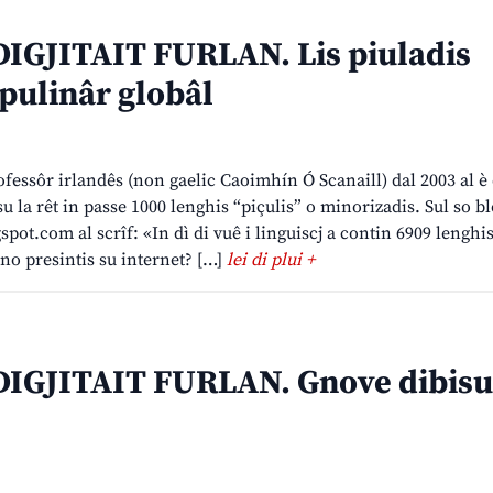
IGJITAIT FURLAN. Lis piuladis
 pulinâr globâl
fessôr irlandês (non gaelic Caoimhín Ó Scanaill) dal 2003 al è
 su la rêt in passe 1000 lenghis “piçulis” o minorizadis. Sul so b
ot.com al scrîf: «In dì di vuê i linguiscj a contin 6909 lenghis 
ono presintis su internet? […]
lei di plui +
IGJITAIT FURLAN. Gnove dibisu