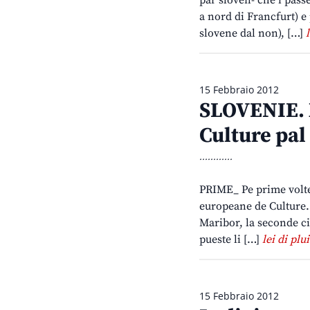
par sloven- che i pas
a nord di Francfurt) e
slovene dal non), […]
15 Febbraio 2012
SLOVENIE. 
Culture pal
............
PRIME_ Pe prime volte u
europeane de Culture. 
Maribor, la seconde cit
pueste li […]
lei di plui
15 Febbraio 2012