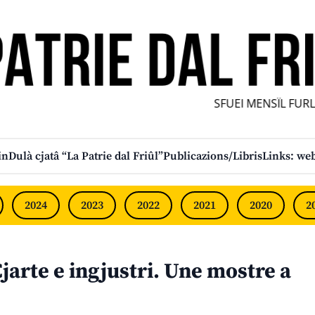
SFUEI MENSÎL FURLA
in
Dulà cjatâ “La Patrie dal Friûl”
Publicazions/Libris
Links: web
2024
2023
2022
2021
2020
2
arte e ingjustri. Une mostre a