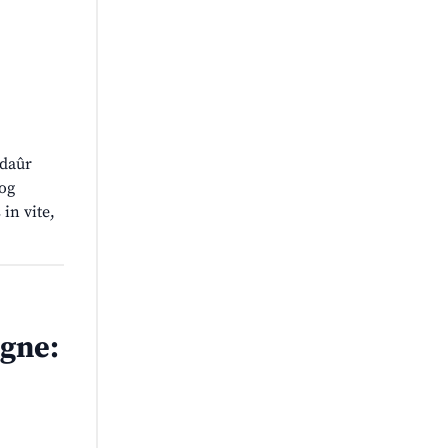
 daûr
log
in vite,
gne: