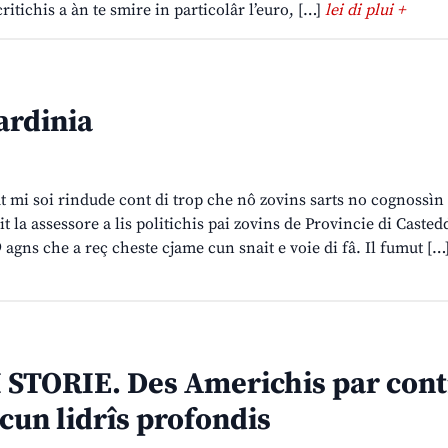
ritichis a àn te smire in particolâr l’euro, […]
lei di plui +
rdinia
t mi soi rindude cont di trop che nô zovins sarts no cognossìn 
it la assessore a lis politichis pai zovins de Provincie di Caste
9 agns che a reç cheste cjame cun snait e voie di fâ. Il fumut […
 STORIE. Des Americhis par con
cun lidrîs profondis