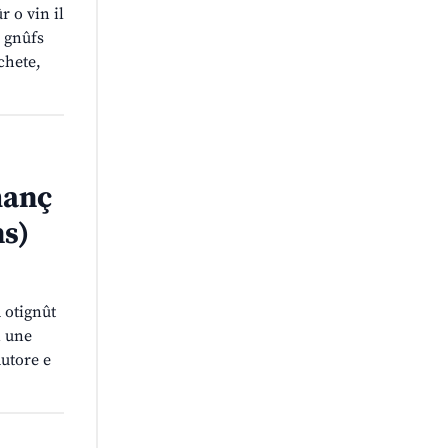
r o vin il
j gnûfs
chete,
manç
ns)
à otignût
i une
autore e