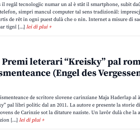
s il regâl tecnologjic numar un al è stât il smartphone, subit daû
telefon, simpri mancul computer tal sens tradizionâl: impresc
rtis de rêt in ogni puest dulà che o nin. Internet a misure di sa
ar tignî […]
lei di plui +
 Premi leterari “Kreisky” pal ro
smenteance (Engel des Vergesse
dismenteance de scritore slovene carinziane Maja Haderlap al 
” pal libri politic dal an 2011. La autore e presente la storie d
ovens de Carinzie sot la ditature naziste. Un lavôr dulà che la 
azion […]
lei di plui +