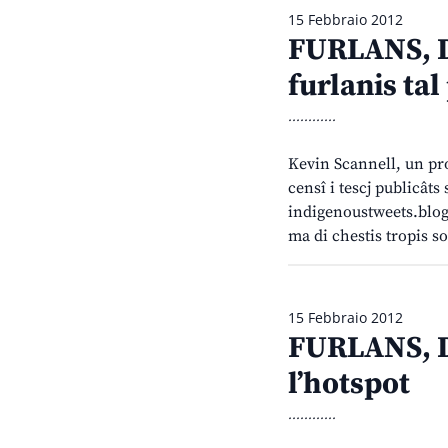
15 Febbraio 2012
FURLANS, D
furlanis tal
............
Kevin Scannell, un pro
censî i tescj publicâts
indigenoustweets.blogsp
ma di chestis tropis s
15 Febbraio 2012
FURLANS, D
l’hotspot
............