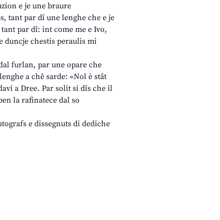
uzion e je une braure
ês, tant par dî une lenghe che e je
 tant par dî: int come me e Ivo,
e duncje chestis peraulis mi
 dal furlan, par une opare che
 lenghe a chê sarde: «Nol è stât
vi a Dree. Par solit si dîs che il
ben la rafinatece dal so
autografs e dissegnuts di dediche