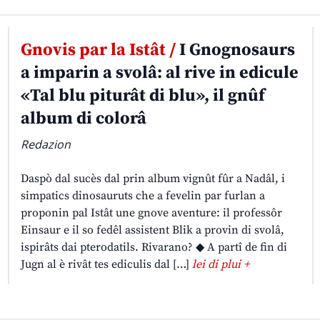
Gnovis par la Istât /
I Gnognosaurs
a imparin a svolâ: al rive in edicule
«Tal blu piturât di blu», il gnûf
album di colorâ
Redazion
Daspò dal sucès dal prin album vignût fûr a Nadâl, i
simpatics dinosauruts che a fevelin par furlan a
proponin pal Istât une gnove aventure: il professôr
Einsaur e il so fedêl assistent Blik a provin di svolâ,
ispirâts dai pterodatils. Rivarano? ◆ A partî de fin di
Jugn al è rivât tes ediculis dal […]
lei di plui +