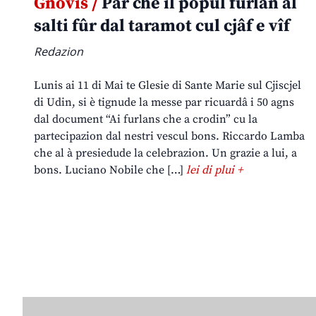
Gnovis /
Par che il popul furlan al
salti fûr dal taramot cul cjâf e vîf
Redazion
Lunis ai 11 di Mai te Glesie di Sante Marie sul Cjiscjel
di Udin, si è tignude la messe par ricuardâ i 50 agns
dal document “Ai furlans che a crodin” cu la
partecipazion dal nestri vescul bons. Riccardo Lamba
che al à presiedude la celebrazion. Un grazie a lui, a
bons. Luciano Nobile che […]
lei di plui +