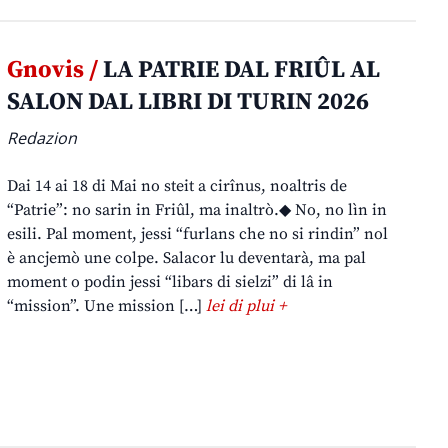
Gnovis /
LA PATRIE DAL FRIÛL AL
SALON DAL LIBRI DI TURIN 2026
Redazion
Dai 14 ai 18 di Mai no steit a cirînus, noaltris de
“Patrie”: no sarin in Friûl, ma inaltrò.◆ No, no lìn in
esili. Pal moment, jessi “furlans che no si rindin” nol
è ancjemò une colpe. Salacor lu deventarà, ma pal
moment o podin jessi “libars di sielzi” di lâ in
“mission”. Une mission […]
lei di plui +