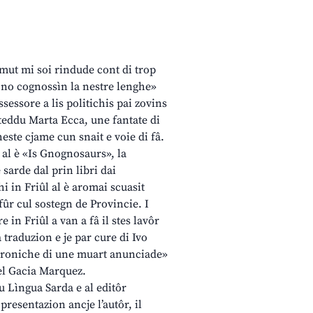
umut mi soi rindude cont di trop
 no cognossìn la nestre lenghe»
assessore a lis politichis pai zovins
teddu Marta Ecca, une fantate di
este cjame cun snait e voie di fâ.
 al è «Is Gnognosaurs», la
sarde dal prin libri dai
 in Friûl al è aromai scuasit
 fûr cul sostegn de Provincie. I
 in Friûl a van a fâ il stes lavôr
 traduzion e je par cure di Ivo
 «Croniche di une muart anunciade»
el Gacia Marquez.
u Lìngua Sarda e al editôr
resentazion ancje l’autôr, il