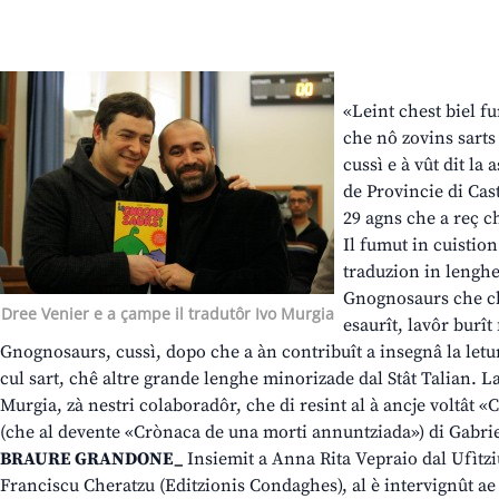
«Leint chest biel f
che nô zovins sarts
cussì e à vût dit la 
de Provincie di Cas
29 agns che a reç ch
Il fumut in cuistion
traduzion in lenghe 
Gnognosaurs che chi
Dree Venier e a çampe il tradutôr Ivo Murgia
esaurît, lavôr burît
Gnognosaurs, cussì, dopo che a àn contribuît a insegnâ la leture
cul sart, chê altre grande lenghe minorizade dal Stât Talian. La
Murgia, zà nestri colaboradôr, che di resint al à ancje voltât
(che al devente «Crònaca de una morti annuntziada») di Gabri
BRAURE GRANDONE_
Insiemit a Anna Rita Vepraio dal Ufìtzi
Franciscu Cheratzu (Editzionis Condaghes), al è intervignût ae p