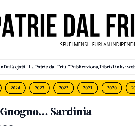
SFUEI MENSÎL FURLAN INDIPENDENT
in
Dulà cjatâ “La Patrie dal Friûl”
Publicazions/Libris
Links: web
2024
2023
2022
2021
2020
2
Gnogno… Sardinia
............