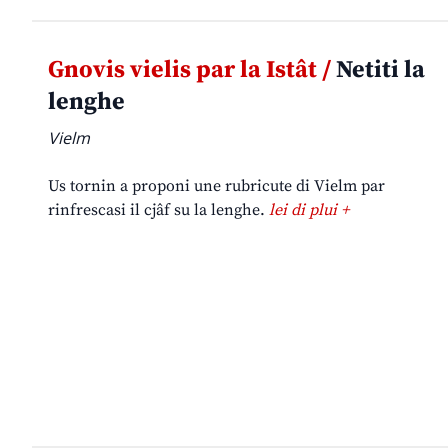
Gnovis vielis par la Istât /
Netiti la
lenghe
Vielm
Us tornin a proponi une rubricute di Vielm par
rinfrescasi il cjâf su la lenghe.
lei di plui +