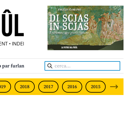
 • INDEPENDENT FRIULIAN MONTHLY • NEODVISNI FURLAN
Cerca:
 par furlan
019
2018
2017
2016
2015
2014