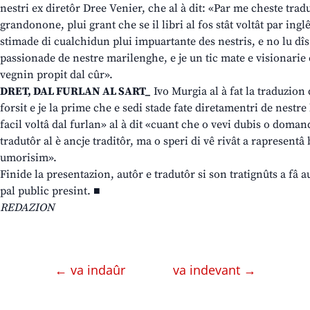
nestri ex diretôr Dree Venier, che al à dit: «Par me cheste trad
grandonone, plui grant che se il libri al fos stât voltât par ingl
stimade di cualchidun plui impuartante des nestris, e no lu dîs
passionade de nestre marilenghe, e je un tic mate e visionarie 
vegnin propit dal cûr».
DRET, DAL FURLAN AL SART_
Ivo Murgia al à fat la traduzion
forsit e je la prime che e sedi stade fate diretamentri de nestre
facil voltâ dal furlan» al à dit «cuant che o vevi dubis o domanda
tradutôr al è ancje traditôr, ma o speri di vê rivât a rapresentâ 
umorisim».
Finide la presentazion, autôr e tradutôr si son tratignûts a fâ 
pal public presint. ■
REDAZION
← va indaûr
va indevant →