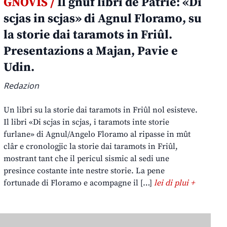
GNOVIS /
Il gnûf libri de Patrie: «Di
scjas in scjas» di Agnul Floramo, su
la storie dai taramots in Friûl.
Presentazions a Majan, Pavie e
Udin.
Redazion
Un libri su la storie dai taramots in Friûl nol esisteve.
Il libri «Di scjas in scjas, i taramots inte storie
furlane» di Agnul/Angelo Floramo al ripasse in mût
clâr e cronologjic la storie dai taramots in Friûl,
mostrant tant che il pericul sismic al sedi une
presince costante inte nestre storie. La pene
fortunade di Floramo e acompagne il […]
lei di plui +