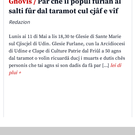
Gnovis /
Par che il popul furlan al
salti fûr dal taramot cul cjâf e vîf
Redazion
Lunis ai 11 di Mai a lis 18,30 te Glesie di Sante Marie
sul Cjiscjel di Udin. Glesie Furlane, cun la Arcidiocesi
di Udine e Clape di Culture Patrie dal Friûl a 50 agns
dal taramot o volìn ricuardâ ducj i muarts e dutis chês
personis che tai agns si son dadis da fâ par […]
lei di
plui +