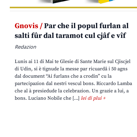
Gnovis /
Par che il popul furlan al
salti fûr dal taramot cul cjâf e vîf
Redazion
Lunis ai 11 di Mai te Glesie di Sante Marie sul Cjiscjel
di Udin, si è tignude la messe par ricuardâ i 50 agns
dal document “Ai furlans che a crodin” cu la
partecipazion dal nestri vescul bons. Riccardo Lamba
che al à presiedude la celebrazion. Un grazie a lui, a
bons. Luciano Nobile che […]
lei di plui +