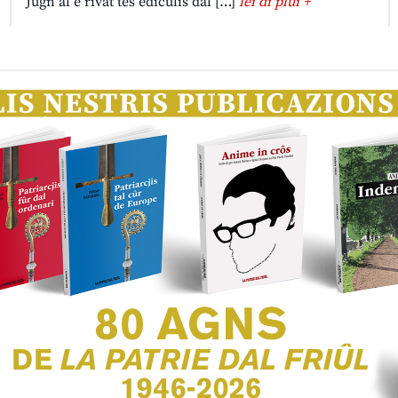
Jugn al è rivât tes ediculis dal […]
lei di plui +