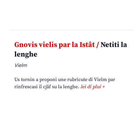
Gnovis vielis par la Istât /
Netiti la
lenghe
Vielm
Us tornin a proponi une rubricute di Vielm par
rinfrescasi il cjâf su la lenghe.
lei di plui +