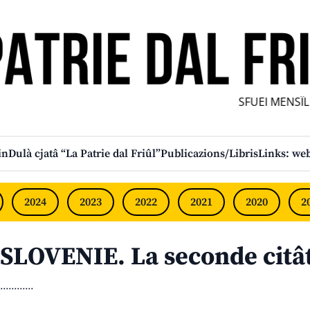
SFUEI MENSÎL F
in
Dulà cjatâ “La Patrie dal Friûl”
Publicazions/Libris
Links: web
2024
2023
2022
2021
2020
2
SLOVENIE. La seconde citât
............