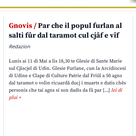
Gnovis /
Par che il popul furlan al
salti fûr dal taramot cul cjâf e vîf
Redazion
Lunis ai 11 di Mai a lis 18,30 te Glesie di Sante Marie
sul Cjiscjel di Udin. Glesie Furlane, cun la Arcidiocesi
di Udine e Clape di Culture Patrie dal Friûl a 50 agns
dal taramot o volìn ricuardâ ducj i muarts e dutis chês
personis che tai agns si son dadis da fâ par […]
lei di
plui +