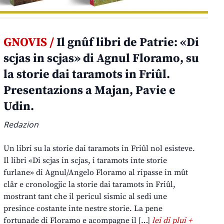
GNOVIS /
Il gnûf libri de Patrie: «Di
scjas in scjas» di Agnul Floramo, su
la storie dai taramots in Friûl.
Presentazions a Majan, Pavie e
Udin.
Redazion
Un libri su la storie dai taramots in Friûl nol esisteve.
Il libri «Di scjas in scjas, i taramots inte storie
furlane» di Agnul/Angelo Floramo al ripasse in mût
clâr e cronologjic la storie dai taramots in Friûl,
mostrant tant che il pericul sismic al sedi une
presince costante inte nestre storie. La pene
fortunade di Floramo e acompagne il […]
lei di plui +