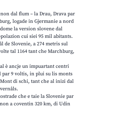
 non dal flum – la Drau, Drava par
rburg, logade in Gjermanie a nord
e dome la version slovene dal
polazion cui siei 95 mil abitants.
âl de Slovenie, a 274 metris sul
olte tal 1164 tant che Marchburg,
a al è ancje un impuartant centri
 par 9 voltis, in plui su lis monts
ont di schi, tant che al inizi dal
nvernâls.
tostrade che e taie la Slovenie par
denon a coventin 320 km, di Udin