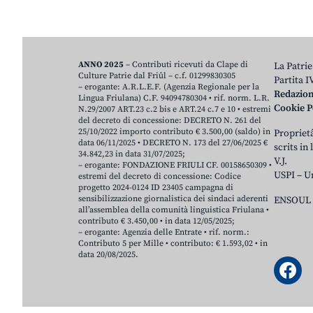
ANNO 2025
– Contributi ricevuti da Clape di
La Patrie
Culture Patrie dal Friûl – c.f. 01299830305
Partita 
– erogante: A.R.L.E.F. (Agenzia Regionale per la
Redazio
Lingua Friulana) C.F. 94094780304 • rif. norm. L.R.
Cookie P
N.29/2007 ART.23 c.2 bis e ART.24 c.7 e 10 • estremi
del decreto di concessione: DECRETO N. 261 del
25/10/2022 importo contributo € 3.500,00 (saldo) in
Proprietâ
data 06/11/2025 • DECRETO N. 173 del 27/06/2025 €
scrits in
34.842,23 in data 31/07/2025;
V.J.
– erogante: FONDAZIONE FRIULI CF. 00158650309 •
USPI – U
estremi del decreto di concessione: Codice
progetto 2024-0124 ID 23405 campagna di
sensibilizzazione giornalistica dei sindaci aderenti
ENSOUL 
all’assemblea della comunità linguistica Friulana •
contributo € 3.450,00 • in data 12/05/2025;
– erogante: Agenzia delle Entrate • rif. norm.:
Contributo 5 per Mille • contributo: € 1.593,02 • in
data 20/08/2025.