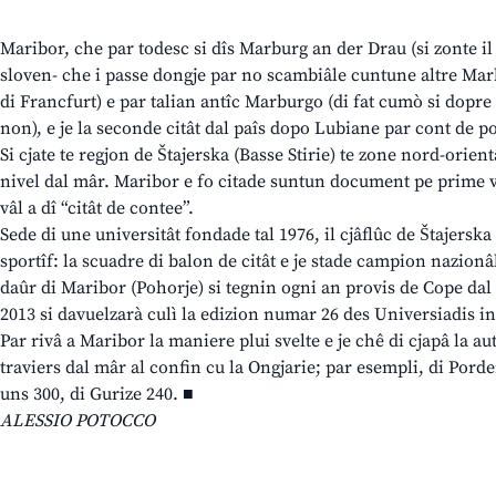
Maribor, che par todesc si dîs Marburg an der Drau (si zonte il
sloven- che i passe dongje par no scambiâle cuntune altre Ma
di Francfurt) e par talian antîc Marburgo (di fat cumò si dopr
non), e je la seconde citât dal paîs dopo Lubiane par cont de po
Si cjate te regjon de Štajerska (Basse Stirie) te zone nord-orient
nivel dal mâr. Maribor e fo citade suntun document pe prime v
vâl a dî “citât de contee”.
Sede di une universitât fondade tal 1976, il cjâflûc de Štajersk
sportîf: la scuadre di balon de citât e je stade campion nazionâl
daûr di Maribor (Pohorje) si tegnin ogni an provis de Cope dal M
2013 si davuelzarà culì la edizion numar 26 des Universiadis i
Par rivâ a Maribor la maniere plui svelte e je chê di cjapâ la au
traviers dal mâr al confin cu la Ongjarie; par esempli, di Por
uns 300, di Gurize 240. ■
ALESSIO POTOCCO