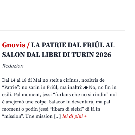
Gnovis /
LA PATRIE DAL FRIÛL AL
SALON DAL LIBRI DI TURIN 2026
Redazion
Dai 14 ai 18 di Mai no steit a cirînus, noaltris de
“Patrie”: no sarin in Friûl, ma inaltrò.◆ No, no lìn in
esili. Pal moment, jessi “furlans che no si rindin” nol
è ancjemò une colpe. Salacor lu deventarà, ma pal
moment o podin jessi “libars di sielzi” di lâ in
“mission”. Une mission […]
lei di plui +