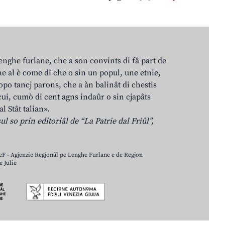
lenghe furlane, che a son convints di fâ part de
e al è come dî che o sin un popul, une etnie,
po tancj parons, che a àn balinât di chestis
cui, cumò di cent agns indaûr o sin cjapâts
al Stât talian».
ul so prin editoriâl de “La Patrie dal Friûl”,
LeF - Agjenzie Regjonâl pe Lenghe Furlane e de Regjon
 Julie