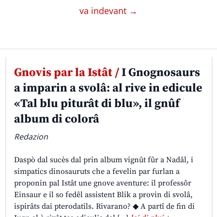
va indevant →
Gnovis par la Istât /
I Gnognosaurs
a imparin a svolâ: al rive in edicule
«Tal blu piturât di blu», il gnûf
album di colorâ
Redazion
Daspò dal sucès dal prin album vignût fûr a Nadâl, i
simpatics dinosauruts che a fevelin par furlan a
proponin pal Istât une gnove aventure: il professôr
Einsaur e il so fedêl assistent Blik a provin di svolâ,
ispirâts dai pterodatils. Rivarano? ◆ A partî de fin di