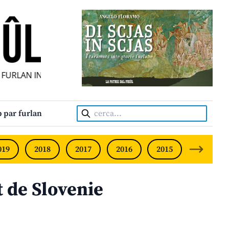
URLAN INDIPENDENT • INDEPENDENT FRIULIAN MONTHLY •
Cerca:
 par furlan
019
2018
2017
2016
2015
2014
 de Slovenie