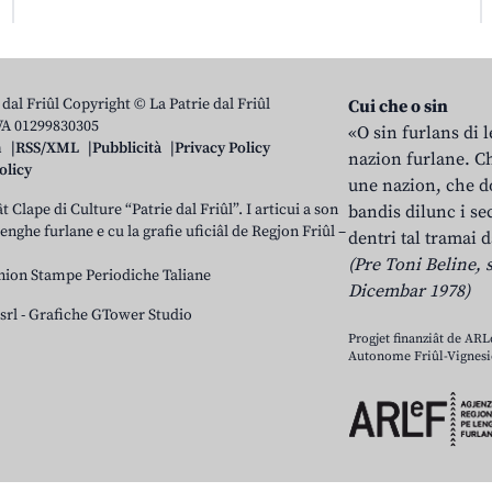
 dal Friûl Copyright © La Patrie dal Friûl
Cui che o sin
IVA 01299830305
«O sin furlans di 
n
RSS/XML
Pubblicità
Privacy Policy
nazion furlane. Ch
olicy
une nazion, che do
t Clape di Culture “Patrie dal Friûl”. I articui a son
bandis dilunc i se
 lenghe furlane e cu la grafie uficiâl de Regjon Friûl –
dentri tal tramai d
(Pre Toni Beline, s
nion Stampe Periodiche Taliane
Dicembar 1978)
srl
-
Grafiche GTower Studio
Progjet finanziât de AR
Autonome Friûl-Vignesie