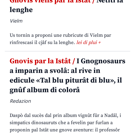
Gnovis vielis par la Istât /
Netiti la
lenghe
Vielm
Us tornin a proponi une rubricute di Vielm par
rinfrescasi il cjâf su la lenghe.
lei di plui +
Gnovis par la Istât /
I Gnognosaurs
a imparin a svolâ: al rive in
edicule «Tal blu piturât di blu», il
gnûf album di colorâ
Redazion
Daspò dal sucès dal prin album vignût fûr a Nadâl, i
simpatics dinosauruts che a fevelin par furlan a
proponin pal Istât une gnove aventure: il professôr