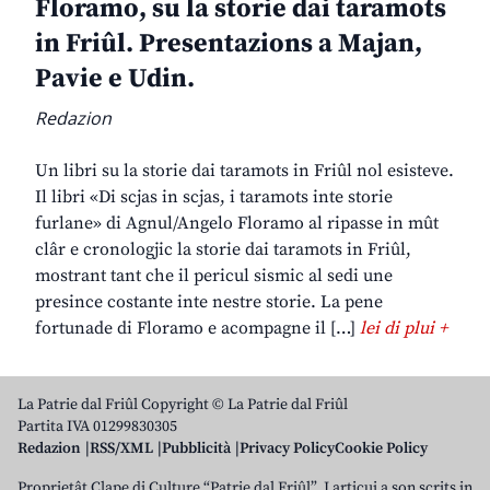
Floramo, su la storie dai taramots
in Friûl. Presentazions a Majan,
Pavie e Udin.
Redazion
Un libri su la storie dai taramots in Friûl nol esisteve.
Il libri «Di scjas in scjas, i taramots inte storie
furlane» di Agnul/Angelo Floramo al ripasse in mût
clâr e cronologjic la storie dai taramots in Friûl,
mostrant tant che il pericul sismic al sedi une
presince costante inte nestre storie. La pene
fortunade di Floramo e acompagne il […]
lei di plui +
La Patrie dal Friûl Copyright © La Patrie dal Friûl
Partita IVA 01299830305
Redazion
RSS/XML
Pubblicità
Privacy Policy
Cookie Policy
Proprietât Clape di Culture “Patrie dal Friûl”. I articui a son scrits in