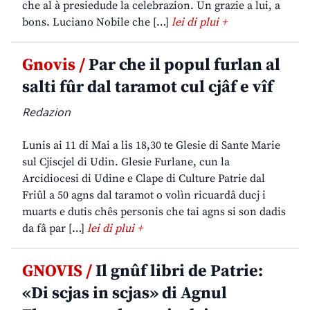
che al à presiedude la celebrazion. Un grazie a lui, a
bons. Luciano Nobile che […]
lei di plui +
Gnovis /
Par che il popul furlan al
salti fûr dal taramot cul cjâf e vîf
Redazion
Lunis ai 11 di Mai a lis 18,30 te Glesie di Sante Marie
sul Cjiscjel di Udin. Glesie Furlane, cun la
Arcidiocesi di Udine e Clape di Culture Patrie dal
Friûl a 50 agns dal taramot o volìn ricuardâ ducj i
muarts e dutis chês personis che tai agns si son dadis
da fâ par […]
lei di plui +
GNOVIS /
Il gnûf libri de Patrie:
«Di scjas in scjas» di Agnul