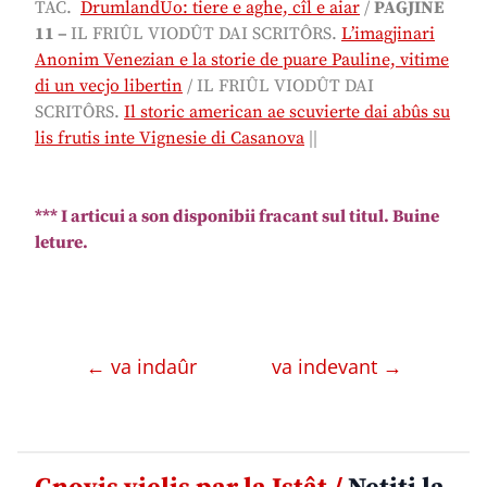
TAC.
DrumlandUo: tiere e aghe, cîl e aiar
/
PAGJINE
11 –
IL FRIÛL VIODÛT DAI SCRITÔRS.
L’imagjinari
Anonim Venezian e la storie de puare Pauline, vitime
di un vecjo libertin
/ IL FRIÛL VIODÛT DAI
SCRITÔRS.
Il storic american ae scuvierte dai abûs su
lis frutis inte Vignesie di Casanova
||
*** I articui a son disponibii fracant sul titul. Buine
leture.
← va indaûr
va indevant →