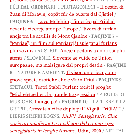
FÛR DAL ORDENARI. I PROTAGONISCJ –
Il destin di
Zuan di Moravie, copât fûr de puarte dal Cjistiel
/
PAGJINE 6
–
Luca Melchior, l’interès pal Friûl al
devente ricercje ator pe Europe
/
Rivocs di furlan
ancje tra lis acuilis de Mont Cjanine
/
PAGJINE 7
–
“Patriae”, un film sul Patriarcjât spiegât ai furlans
plui zovins
/
AUSTRIE.
Ancje i pedons a àn di stâ plui
atents
/ SLOVENIE.
Slovenie ae vuide de Union
europeane, ma malsigure dal propri destin
/
PAGJINE
8
–
NATURE E AMBIENT.
Il vison american, une
gnove specie esotiche che e vîf in Friûl
/
PAGJINE 9
–
SPETACUI.
Teatri Stabil Furlan: tacât il progjet
“Michelstaedter: la grande trasgression
/ PIRULIS DI
MUSICHE.
Lungje po!
/
PAGJINE 10
– LA TIERE E LA
GREPIE.
Cressite a cifre dople pal “Vignâl Friûl-VJ”
/
LIBRIS SIMPRI BOGNS.
AA.VV.
Senegjaturis. Cinc
voris premiadis ae I e II edizion dal concors par
senegjaturis in lenghe furlane
, Udin, 2000
/ ART TAL