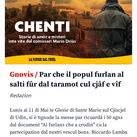
Gnovis /
Par che il popul furlan al
salti fûr dal taramot cul cjâf e vîf
Redazion
Lunis ai 11 di Mai te Glesie di Sante Marie sul Cjiscjel
di Udin, si è tignude la messe par ricuardâ i 50 agns
dal document “Ai furlans che a crodin” cu la
partecipazion dal nestri vescul bons. Riccardo Lamba