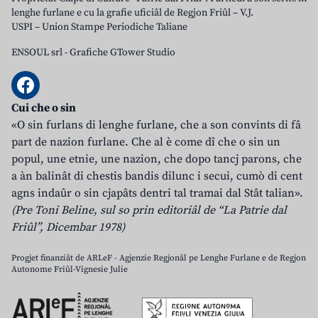
lenghe furlane e cu la grafie uficiâl de Regjon Friûl – V.J.
USPI – Union Stampe Periodiche Taliane
ENSOUL srl
-
Grafiche GTower Studio
Cui che o sin
«O sin furlans di lenghe furlane, che a son convints di fâ
part de nazion furlane. Che al è come dî che o sin un
popul, une etnie, une nazion, che dopo tancj parons, che
a àn balinât di chestis bandis dilunc i secui, cumò di cent
agns indaûr o sin cjapâts dentri tal tramai dal Stât talian».
(Pre Toni Beline, sul so prin editoriâl de “La Patrie dal
Friûl”, Dicembar 1978)
Progjet finanziât de ARLeF - Agjenzie Regjonâl pe Lenghe Furlane e de Regjon
Autonome Friûl-Vignesie Julie