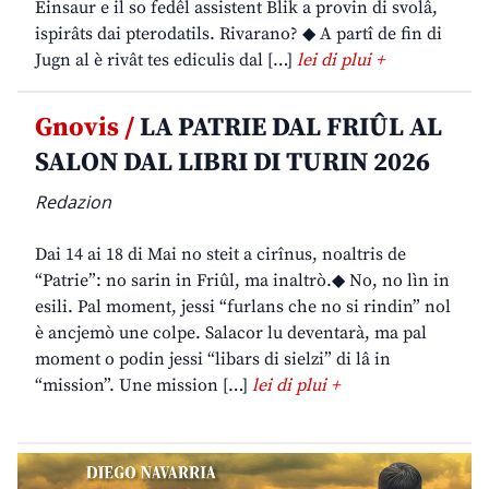
Einsaur e il so fedêl assistent Blik a provin di svolâ,
ispirâts dai pterodatils. Rivarano? ◆ A partî de fin di
Jugn al è rivât tes ediculis dal […]
lei di plui +
Gnovis /
LA PATRIE DAL FRIÛL AL
SALON DAL LIBRI DI TURIN 2026
Redazion
Dai 14 ai 18 di Mai no steit a cirînus, noaltris de
“Patrie”: no sarin in Friûl, ma inaltrò.◆ No, no lìn in
esili. Pal moment, jessi “furlans che no si rindin” nol
è ancjemò une colpe. Salacor lu deventarà, ma pal
moment o podin jessi “libars di sielzi” di lâ in
“mission”. Une mission […]
lei di plui +