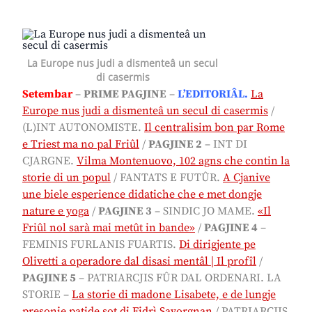
La Europe nus judi a dismenteâ un secul
di casermis
Setembar
–
PRIME PAGJINE
–
L’EDITORIÂL.
La
Europe nus judi a dismenteâ un secul di casermis
/
(L)INT AUTONOMISTE.
Il centralisim bon par Rome
e Triest ma no pal Friûl
/
PAGJINE 2
– INT DI
CJARGNE.
Vilma Montenuovo, 102 agns che contin la
storie di un popul
/ FANTATS E FUTÛR.
A Cjanive
une biele esperience didatiche che e met dongje
nature e yoga
/
PAGJINE 3
– SINDIC JO MAME.
«Il
Friûl nol sarà mai metût in bande»
/
PAGJINE 4
–
FEMINIS FURLANIS FUARTIS.
Di dirigjente pe
Olivetti a operadore dal disasi mentâl
| Il profîl
/
PAGJINE 5
– PATRIARCJIS FÛR DAL ORDENARI. LA
STORIE –
La storie di madone Lisabete, e de lungje
presonie patide sot di Fidrì Savorgnan
/ PATRIARCJIS