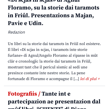
«Di scjas in scjas» di Agnul
Floramo, su la storie dai taramots
in Friûl. Presentazions a Majan,
Pavie e Udin.
Redazion
Un libri su la storie dai taramots in Friûl nol esisteve.
Il libri «Di scjas in scjas, i taramots inte storie
furlane» di Agnul/Angelo Floramo al ripasse in mût
clâr e cronologjic la storie dai taramots in Friûl,
mostrant tant che il pericul sismic al sedi une
presince costante inte nestre storie. La pene
fortunade di Floramo e acompagne il […]
lei di plui +
Fotografiis /
Tante int e
partecipazion ae presentazion dal