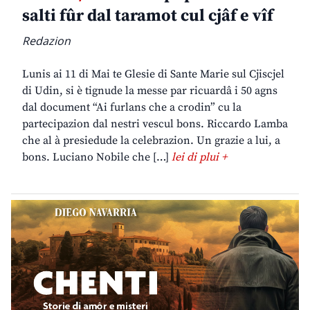
salti fûr dal taramot cul cjâf e vîf
Redazion
Lunis ai 11 di Mai te Glesie di Sante Marie sul Cjiscjel
di Udin, si è tignude la messe par ricuardâ i 50 agns
dal document “Ai furlans che a crodin” cu la
partecipazion dal nestri vescul bons. Riccardo Lamba
che al à presiedude la celebrazion. Un grazie a lui, a
bons. Luciano Nobile che […]
lei di plui +