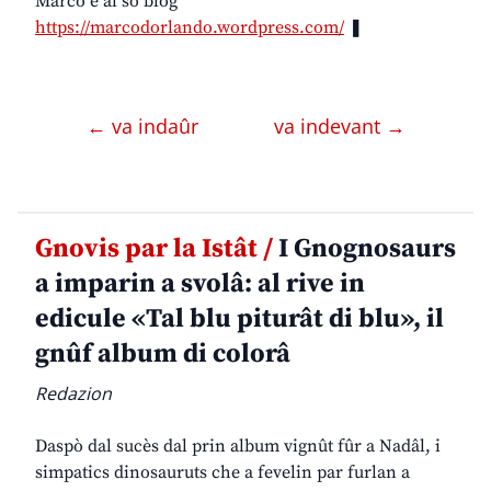
Marco e al so blog
https://marcodorlando.wordpress.com/
❚
← va indaûr
va indevant →
Gnovis par la Istât /
I Gnognosaurs
a imparin a svolâ: al rive in
edicule «Tal blu piturât di blu», il
gnûf album di colorâ
Redazion
Daspò dal sucès dal prin album vignût fûr a Nadâl, i
simpatics dinosauruts che a fevelin par furlan a