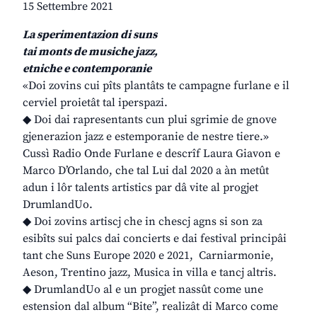
15 Settembre 2021
La sperimentazion di suns
tai monts de musiche jazz,
etniche e contemporanie
«Doi zovins cui pîts plantâts te campagne furlane e il
cerviel proietât tal iperspazi.
◆ Doi dai rapresentants cun plui sgrimie de gnove
gjenerazion jazz e estemporanie de nestre tiere.»
Cussì Radio Onde Furlane e descrîf Laura Giavon e
Marco D’Orlando, che tal Lui dal 2020 a àn metût
adun i lôr talents artistics par dâ vite al progjet
DrumlandUo.
◆ Doi zovins artiscj che in chescj agns si son za
esibîts sui palcs dai concierts e dai festival principâi
tant che Suns Europe 2020 e 2021, Carniarmonie,
Aeson, Trentino jazz, Musica in villa e tancj altris.
◆ DrumlandUo al e un progjet nassût come une
estension dal album “Bite”, realizât di Marco come