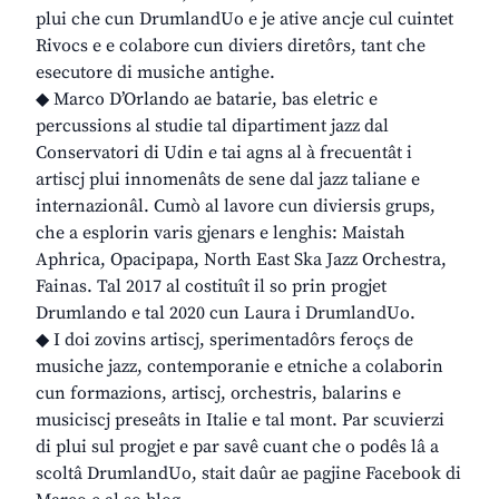
plui che cun DrumlandUo e je ative ancje cul cuintet
Rivocs e e colabore cun diviers diretôrs, tant che
esecutore di musiche antighe.
◆ Marco D’Orlando ae batarie, bas eletric e
percussions al studie tal dipartiment jazz dal
Conservatori di Udin e tai agns al à frecuentât i
artiscj plui innomenâts de sene dal jazz taliane e
internazionâl. Cumò al lavore cun diviersis grups,
che a esplorin varis gjenars e lenghis: Maistah
Aphrica, Opacipapa, North East Ska Jazz Orchestra,
Fainas. Tal 2017 al costituît il so prin progjet
Drumlando e tal 2020 cun Laura i DrumlandUo.
◆ I doi zovins artiscj, sperimentadôrs feroçs de
musiche jazz, contemporanie e etniche a colaborin
cun formazions, artiscj, orchestris, balarins e
musiciscj preseâts in Italie e tal mont. Par scuvierzi
di plui sul progjet e par savê cuant che o podês lâ a
scoltâ DrumlandUo, stait daûr ae pagjine Facebook di