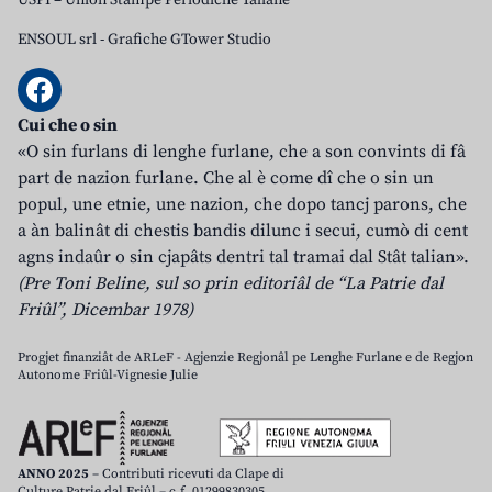
USPI – Union Stampe Periodiche Taliane
ENSOUL srl
-
Grafiche GTower Studio
Cui che o sin
«O sin furlans di lenghe furlane, che a son convints di fâ
part de nazion furlane. Che al è come dî che o sin un
popul, une etnie, une nazion, che dopo tancj parons, che
a àn balinât di chestis bandis dilunc i secui, cumò di cent
agns indaûr o sin cjapâts dentri tal tramai dal Stât talian».
(Pre Toni Beline, sul so prin editoriâl de “La Patrie dal
Friûl”, Dicembar 1978)
Progjet finanziât de ARLeF - Agjenzie Regjonâl pe Lenghe Furlane e de Regjon
Autonome Friûl-Vignesie Julie
ANNO 2025
– Contributi ricevuti da Clape di
Culture Patrie dal Friûl – c.f. 01299830305