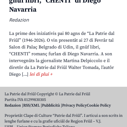
gnûf libri, “CHENTI” di Diego
Navarria
Redazion
La prime des iniziativis pai 80 agns de “La Patrie dal
Friûl” (1946-2026). O vin presentât ai 27 di Fevrâr tal
Salon di Palaç Belgrado di Udin, il gnûf libri,
“CHENTI” romanç furlan di Diego Navarria. A son
intervegnûts la gjornaliste Martina Delpiccolo e il
diretôr da La Patrie dal Friûl Walter Tomada, l’autôr
Diego […]
lei di plui +
La Patrie dal Friûl Copyright © La Patrie dal Friûl
Partita IVA 01299830305
Redazion
RSS/XML
Pubblicità
Privacy Policy
Cookie Policy
Proprietât Clape di Culture “Patrie dal Friûl”. I articui a son scrits in
lenghe furlane e cu la grafie uficiâl de Regjon Friûl – V.J.