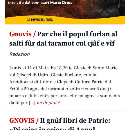
Gnovis /
Par che il popul furlan al
salti fûr dal taramot cul cjâf e vîf
Redazion
Lunis ai 11 di Mai a lis 18,30 te Glesie di Sante Marie
sul Cjiscjel di Udin. Glesie Furlane, cun la
Arcidiocesi di Udine e Clape di Culture Patrie dal
Friûl a 50 agns dal taramot o volìn ricuardâ ducj i
muarts e dutis chês personis che tai agns si son dadis
da fâ par […]
lei di plui +
GNOVIS /
Il gnûf libri de Patrie: