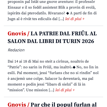
proponin pal Istât une gnove aventure: il professôr
Einsaur e il so fedêl assistent Blik a provin di svolâ,
ispirâts dai pterodatils. Rivarano? ◆ A partî de fin di
Jugn al è rivât tes ediculis dal […]
lei di plui +
Gnovis /
LA PATRIE DAL FRIÛL AL
SALON DAL LIBRI DI TURIN 2026
Redazion
Dai 14 ai 18 di Mai no steit a cirînus, noaltris de
“Patrie”: no sarin in Friûl, ma inaltrò.◆ No, no lìn in
esili. Pal moment, jessi “furlans che no si rindin” nol
è ancjemò une colpe. Salacor lu deventarà, ma pal
moment o podin jessi “libars di sielzi” di lâ in
“mission”. Une mission […]
lei di plui +
Gnovis /
Par che il popul furlan al