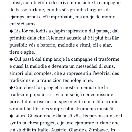
solist, cul obietîf di descrivi in musiche la campagne
de basse furlane, cun lis sôs grandis largjuris di
cjamps, arbui e cîi improbabii, ma ancje de monte,
cui siei suns.
◆ Lis lôr melodiis a cjapin ispirazion dal paisaç, dal
primitîf dulà che l’element acustic al è il plui basilâr
pussibil: vôs e baterie, melodie e ritmi, cîl e aiar,
tiere e aghe.
◆ Cul passâ dal timp ancje la campagne si trasforme
e cussì la melodie e devente un messedâsi di suns,
simpri plui complès, che a rapresentin l’evolvisi des
tradizions e la transizion tecnologjiche.
◆ Cun chest lôr progjet a mostrin cemût che la
tradizion popolâr si rivi a miscliçâ cence nissune
pôre. I doi artiscj a san sperimentâ cun cjâf e ironie,
zontant tai lôr tocs simpri plui struments musicâi.
◆ Laura Giavon che e da la sô vôs, lis percussions e il
synth ta chest progjet, e je une cjantante furlane che
e à studiât in Italie, Austrie, Olande e Zimbawe. In