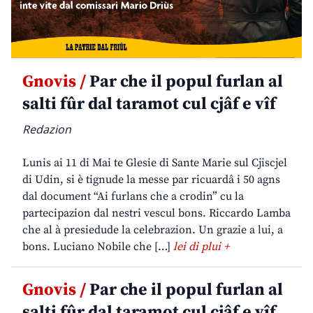
Gnovis /
Par che il popul furlan al
salti fûr dal taramot cul cjâf e vîf
Redazion
Lunis ai 11 di Mai te Glesie di Sante Marie sul Cjiscjel
di Udin, si è tignude la messe par ricuardâ i 50 agns
dal document “Ai furlans che a crodin” cu la
partecipazion dal nestri vescul bons. Riccardo Lamba
che al à presiedude la celebrazion. Un grazie a lui, a
bons. Luciano Nobile che […]
lei di plui +
Gnovis /
Par che il popul furlan al
salti fûr dal taramot cul cjâf e vîf