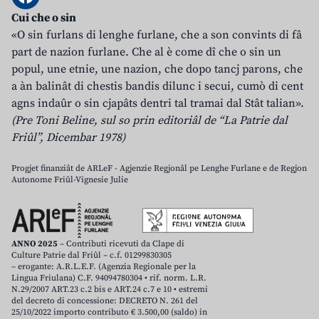
Cui che o sin
«O sin furlans di lenghe furlane, che a son convints di fâ
part de nazion furlane. Che al è come dî che o sin un
popul, une etnie, une nazion, che dopo tancj parons, che
a àn balinât di chestis bandis dilunc i secui, cumò di cent
agns indaûr o sin cjapâts dentri tal tramai dal Stât talian».
(Pre Toni Beline, sul so prin editoriâl de “La Patrie dal
Friûl”, Dicembar 1978)
Progjet finanziât de ARLeF - Agjenzie Regjonâl pe Lenghe Furlane e de Regjon
Autonome Friûl-Vignesie Julie
ANNO 2025
– Contributi ricevuti da Clape di
Culture Patrie dal Friûl – c.f. 01299830305
– erogante: A.R.L.E.F. (Agenzia Regionale per la
Lingua Friulana) C.F. 94094780304 • rif. norm. L.R.
N.29/2007 ART.23 c.2 bis e ART.24 c.7 e 10 • estremi
del decreto di concessione: DECRETO N. 261 del
25/10/2022 importo contributo € 3.500,00 (saldo) in