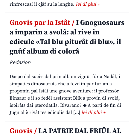
rinfrescasi il cjâf su la lenghe.
lei di plui +
Gnovis par la Istât /
I Gnognosaurs
a imparin a svolâ: al rive in
edicule «Tal blu piturât di blu», il
gnûf album di colorâ
Redazion
Daspò dal sucès dal prin album vignût fûr a Nadâl, i
simpatics dinosauruts che a fevelin par furlan a
proponin pal Istât une gnove aventure: il professôr
Einsaur e il so fedêl assistent Blik a provin di svolâ,
ispirâts dai pterodatils. Rivarano? ◆ A partî de fin di
Jugn al è rivât tes ediculis dal […]
lei di plui +
Gnovis /
LA PATRIE DAL FRIÛL AL