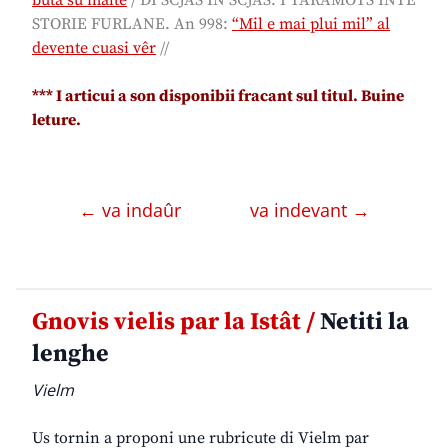
STORIE FURLANE. An 998:
“Mil e mai plui mil” al
devente cuasi vêr
//
*
** I articui a son disponibii fracant sul titul. Buine
leture.
← va indaûr
va indevant →
Gnovis vielis par la Istât /
Netiti la
lenghe
Vielm
Us tornin a proponi une rubricute di Vielm par