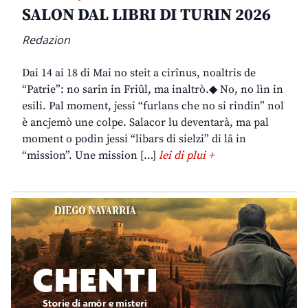
SALON DAL LIBRI DI TURIN 2026
Redazion
Dai 14 ai 18 di Mai no steit a cirînus, noaltris de
“Patrie”: no sarin in Friûl, ma inaltrò.◆ No, no lìn in
esili. Pal moment, jessi “furlans che no si rindin” nol
è ancjemò une colpe. Salacor lu deventarà, ma pal
moment o podin jessi “libars di sielzi” di lâ in
“mission”. Une mission […]
lei di plui +