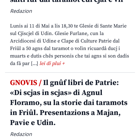
Redazion
Lunis ai 11 di Mai a lis 18,30 te Glesie di Sante Marie
sul Cjiscjel di Udin. Glesie Furlane, cun la
Arcidiocesi di Udine e Clape di Culture Patrie dal
Friûl a 50 agns dal taramot o volìn ricuardâ ducj i
muarts e dutis chês personis che tai agns si son dadis
da fâ par […]
lei di plui +
GNOVIS /
Il gnûf libri de Patrie:
«Di scjas in scjas» di Agnul
Floramo, su la storie dai taramots
in Friûl. Presentazions a Majan,
Pavie e Udin.
Redazion