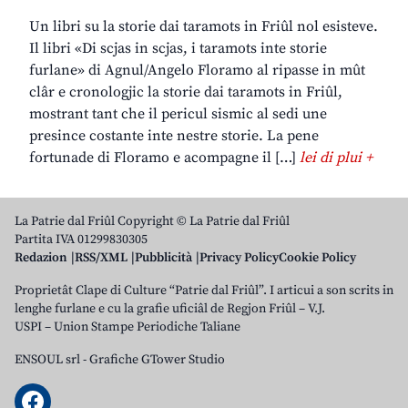
Un libri su la storie dai taramots in Friûl nol esisteve.
Il libri «Di scjas in scjas, i taramots inte storie
furlane» di Agnul/Angelo Floramo al ripasse in mût
clâr e cronologjic la storie dai taramots in Friûl,
mostrant tant che il pericul sismic al sedi une
presince costante inte nestre storie. La pene
fortunade di Floramo e acompagne il […]
lei di plui +
La Patrie dal Friûl Copyright © La Patrie dal Friûl
Partita IVA 01299830305
Redazion
RSS/XML
Pubblicità
Privacy Policy
Cookie Policy
Proprietât Clape di Culture “Patrie dal Friûl”. I articui a son scrits in
lenghe furlane e cu la grafie uficiâl de Regjon Friûl – V.J.
USPI – Union Stampe Periodiche Taliane
ENSOUL srl
-
Grafiche GTower Studio