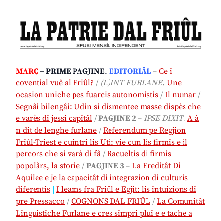
MARÇ
– PRIME PAGJINE
.
EDITORIÂL
–
Ce i
covential vuê al Friûl?
/
(L)INT FURLANE
.
Une
ocasion uniche pes fuarcis autonomistis
/
Il numar
/
Segnâi bilengâi: Udin si dismentee masse dispès che
e varès di jessi capitâl
/
PAGJINE 2
–
IPSE DIXIT
.
A à
n dit de lenghe furlane
/
Referendum pe Regjion
Friûl-Triest e cuintri lis Uti: vie cun lis firmis e il
percors che si varà di fâ
/
Racueltis di firmis
popolârs, la storie
/
PAGJINE 3
–
La Ereditât Di
Aquilee e je la capacitât di integrazion di culturis
diferentis
|
I leams fra Friûl e Egjit: lis intuizions di
pre Pressacco
/
COGNONS DAL FRIÛL
/
La Comunitât
Linguistiche Furlane e cres simpri plui e e tache a