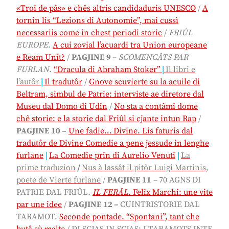
«Troi de pâs» e chês altris candidaduris UNESCO
/
A
tornin lis “Lezions di Autonomie”, mai cussì
necessariis come in chest periodi storic
/
FRIÛL
EUROPE
.
A cui zovial l’acuardi tra Union europeane
e Ream Unît?
/
PAGJINE 9
–
SCOMENCÂTS PAR
FURLAN
.
“Dracula di Abraham Stoker”
|
Il libri e
l’autôr
|
Il tradutôr
/
Gnove scuvierte su la acuile di
Beltram, simbul de Patrie: interviste ae diretore dal
Museu dal Domo di Udin
/
No sta a contâmi dome
chê storie: e la storie dal Friûl si cjante intun Rap
/
PAGJINE 10 –
Une fadie… Divine. Lis faturis dal
tradutôr de Divine Comedie a pene jessude in lenghe
furlane
|
La Comedie prin di Aurelio Venuti
|
La
prime traduzion
/
Nus à lassât il pitôr Luigi Martinis,
poete de Vierte furlane
/
PAGJINE 11
–
70 AGNS DI
PATRIE DAL FRIÛL
.
IL
FERÂL
. Felix Marchi: une vite
par une idee
/
PAGJINE 12 –
CUINTRISTORIE DAL
TARAMOT.
Seconde pontade. “Spontani”, tant che
butâ sù malte
/ DI SCJAS IN SCJAS: I TARAMOTS INTE