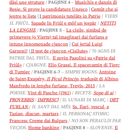
dâsi une struture
/
PAGJINE 4
–
Musichis e danzis di
Resie. Si prove la candidature Unesco
|
Cemût che si
jentre te liste
|
I patrimonis tutelâts in Patrie
/
VIERS
IL FRIÛL
.
Sapade In Friûl e môf un jespâr
/
NETITI
LA LENGHE
/
PAGJINE 5
–
La cisile, simbul de
primevere (o Vierte) tal imagjinari dai furlans e
intune innomenade cjançon
|
Cui jerial
Luigi
Garzoni?
|
Il test de cjançon «Cisilute»
/ 70 AGNS DI
PATRIE DAL FRIÛL.
Il zovin Pasolini su «Patrie dal
Friûl»
/
CJARGNE
.
Elio Grassi. Il spacecamin di Tierç
di Tumieç
/
PAGJINE 6-7
–
SIMPRI BOGNS.
Antoine
de Saint-Exupéry,
Il Piçul Princip
, tradusût di Albino
Manfredo in lenghe furlane, Trevîs, 2015
/
LA
POESIE
.
Vint di Pasche (1961)
/
RICETE.
Sope di ai
/
PROVERBIS
/
IMPRESCJ
/ IL LUNARI DI MARÇ /
ORT
FURLAN
/
IL SANT DAL MÊS
.
Ss. Ilari, vescul, e
Tazian, diacun, martars
/
IL PERSONAÇ STORIC.
Francesc Creme dai Bulgars
/
NO SON PERAULIS PAR
VECJOS
.
Home banking
/
PAGJINE 8
– SLOVENIE
.
Il