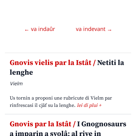
← va indaûr
va indevant →
Gnovis vielis par la Istât /
Netiti la
lenghe
Vielm
Us tornin a proponi une rubricute di Vielm par
rinfrescasi il cjâf su la lenghe.
lei di plui +
Gnovis par la Istât /
I Gnognosaurs
a imparin a svolâ: al rive in