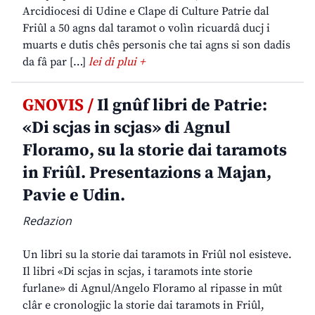
Arcidiocesi di Udine e Clape di Culture Patrie dal
Friûl a 50 agns dal taramot o volìn ricuardâ ducj i
muarts e dutis chês personis che tai agns si son dadis
da fâ par […]
lei di plui +
GNOVIS /
Il gnûf libri de Patrie:
«Di scjas in scjas» di Agnul
Floramo, su la storie dai taramots
in Friûl. Presentazions a Majan,
Pavie e Udin.
Redazion
Un libri su la storie dai taramots in Friûl nol esisteve.
Il libri «Di scjas in scjas, i taramots inte storie
furlane» di Agnul/Angelo Floramo al ripasse in mût
clâr e cronologjic la storie dai taramots in Friûl,