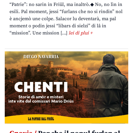
“Patrie”: no sarin in Friûl, ma inaltrò.◆ No, no lìn in
esili. Pal moment, jessi “furlans che no si rindin” nol
è ancjemò une colpe. Salacor lu deventarà, ma pal
moment o podin jessi “libars di sielzi” di lâ in
“mission”. Une mission […]
lei di plui +