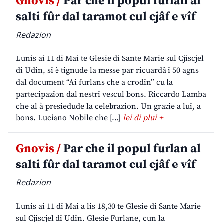
Gnovis /
Par che il popul furlan al
salti fûr dal taramot cul cjâf e vîf
Redazion
Lunis ai 11 di Mai te Glesie di Sante Marie sul Cjiscjel
di Udin, si è tignude la messe par ricuardâ i 50 agns
dal document “Ai furlans che a crodin” cu la
partecipazion dal nestri vescul bons. Riccardo Lamba
che al à presiedude la celebrazion. Un grazie a lui, a
bons. Luciano Nobile che […]
lei di plui +
Gnovis /
Par che il popul furlan al
salti fûr dal taramot cul cjâf e vîf
Redazion
Lunis ai 11 di Mai a lis 18,30 te Glesie di Sante Marie
sul Cjiscjel di Udin. Glesie Furlane, cun la