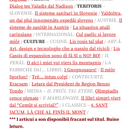
Dialog tes Valadis dal Nadison
/
TERITORIS
–
SLOVENIE.
Il sisteme sanitari in Slovenie
/
Valdoltra,
un dai plui innomenâts ospedâi slovens
/ AUSTRIE.
Il
sisteme de sanitât in Austrie
/
La situazion atuâl
carinziane
/ INTERNAZIONÂL.
Cul gaelic si lavore
miôr
/
CULTURE
–
CUSINE
.
Lis rosis tal plat
/
ART-Â.
Art, design e tecnologjie che a nassin dal ricicli
/
Lis
Cassis di espansion sono di fâ SI o NO? BO!
/
IL
FERÂL
.
O alci i miei voi viers lis montagnis
/ LA
FABRICHE DAI… LIBRIS
.
I Gnognosaurs!
/
Il miôr
Sgorlon?
/
Trê… intun colp!
/
CONTECURTE
.
Eracsam
/
Letare dal President de Regjon Renzo
Tondo
/ MEDIA –
IL FRIÛL TAL ETERE.
Olimpiadis
cence pignate
/
E-MARILENGHE.
Il libri simpri viert
dal “Cemût si scrivial?”
/ I CLASSICS –
4. SANT
JACUM, LÀ CHE AL FINÌS IL MONT
/
*** I articui a son disponibii fracant sul titul. Buine
leture.