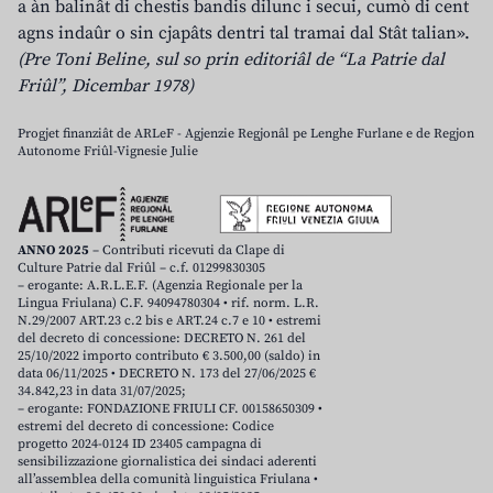
a àn balinât di chestis bandis dilunc i secui, cumò di cent
agns indaûr o sin cjapâts dentri tal tramai dal Stât talian».
(Pre Toni Beline, sul so prin editoriâl de “La Patrie dal
Friûl”, Dicembar 1978)
Progjet finanziât de ARLeF - Agjenzie Regjonâl pe Lenghe Furlane e de Regjon
Autonome Friûl-Vignesie Julie
ANNO 2025
– Contributi ricevuti da Clape di
Culture Patrie dal Friûl – c.f. 01299830305
– erogante: A.R.L.E.F. (Agenzia Regionale per la
Lingua Friulana) C.F. 94094780304 • rif. norm. L.R.
N.29/2007 ART.23 c.2 bis e ART.24 c.7 e 10 • estremi
del decreto di concessione: DECRETO N. 261 del
25/10/2022 importo contributo € 3.500,00 (saldo) in
data 06/11/2025 • DECRETO N. 173 del 27/06/2025 €
34.842,23 in data 31/07/2025;
– erogante: FONDAZIONE FRIULI CF. 00158650309 •
estremi del decreto di concessione: Codice
progetto 2024-0124 ID 23405 campagna di
sensibilizzazione giornalistica dei sindaci aderenti
all’assemblea della comunità linguistica Friulana •