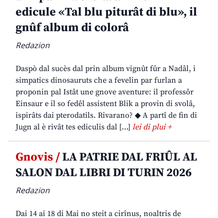
edicule «Tal blu piturât di blu», il
gnûf album di colorâ
Redazion
Daspò dal sucès dal prin album vignût fûr a Nadâl, i
simpatics dinosauruts che a fevelin par furlan a
proponin pal Istât une gnove aventure: il professôr
Einsaur e il so fedêl assistent Blik a provin di svolâ,
ispirâts dai pterodatils. Rivarano? ◆ A partî de fin di
Jugn al è rivât tes ediculis dal […]
lei di plui +
Gnovis /
LA PATRIE DAL FRIÛL AL
SALON DAL LIBRI DI TURIN 2026
Redazion
Dai 14 ai 18 di Mai no steit a cirînus, noaltris de