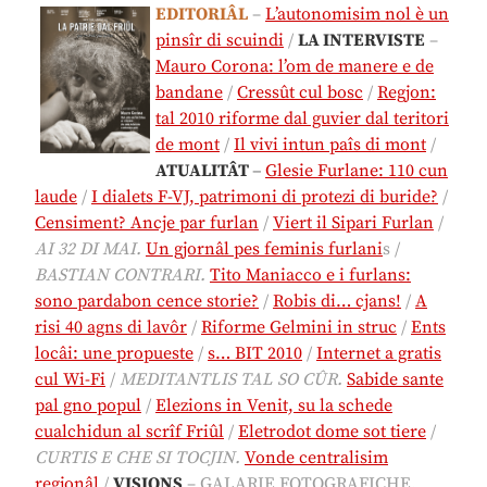
EDITORIÂL
–
L’autonomisim nol è un
pinsîr di scuindi
/
LA INTERVISTE
–
Mauro Corona: l’om de manere e de
bandane
/
Cressût cul bosc
/
Regjon:
tal 2010 riforme dal guvier dal teritori
de mont
/
Il vivi intun paîs di mont
/
ATUALITÂT
–
Glesie Furlane: 110 cun
laude
/
I dialets F-VJ, patrimoni di protezi di buride?
/
Censiment? Ancje par furlan
/
Viert il Sipari Furlan
/
AI 32 DI MAI.
Un gjornâl pes feminis furlani
s /
BASTIAN CONTRARI.
Tito Maniacco e i furlans:
sono pardabon cence storie?
/
Robis di… cjans!
/
A
risi 40 agns di lavôr
/
Riforme Gelmini in struc
/
Ents
locâi: une propueste
/
s… BIT 2010
/
Internet a gratis
cul Wi-Fi
/
MEDITANTLIS TAL SO CÛR.
Sabide sante
pal gno popul
/
Elezions in Venit, su la schede
cualchidun al scrîf Friûl
/
Eletrodot dome sot tiere
/
CURTIS E CHE SI TOCJIN.
Vonde centralisim
regjonâl
/
VISIONS
– GALARIE FOTOGRAFICHE.