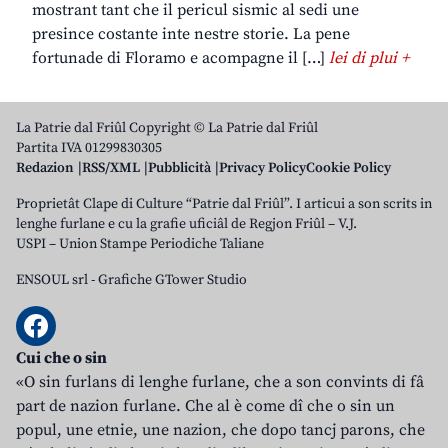
mostrant tant che il pericul sismic al sedi une
presince costante inte nestre storie. La pene
fortunade di Floramo e acompagne il […]
lei di plui +
La Patrie dal Friûl Copyright © La Patrie dal Friûl
Partita IVA 01299830305
Redazion
RSS/XML
Pubblicità
Privacy Policy
Cookie Policy
Proprietât Clape di Culture “Patrie dal Friûl”. I articui a son scrits in
lenghe furlane e cu la grafie uficiâl de Regjon Friûl – V.J.
USPI – Union Stampe Periodiche Taliane
ENSOUL srl
-
Grafiche GTower Studio
Cui che o sin
«O sin furlans di lenghe furlane, che a son convints di fâ
part de nazion furlane. Che al è come dî che o sin un
popul, une etnie, une nazion, che dopo tancj parons, che