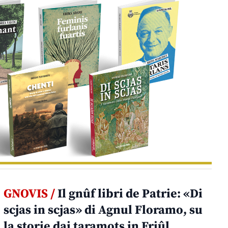
GNOVIS /
Il gnûf libri de Patrie: «Di
scjas in scjas» di Agnul Floramo, su
la storie dai taramots in Friûl.