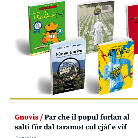
Gnovis /
Par che il popul furlan al
salti fûr dal taramot cul cjâf e vîf