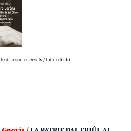
s a son riservâts / tutti i diritti
Gnovis /
LA PATRIE DAL FRIÛL AL