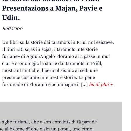
Presentazions a Majan, Pavie e
Udin.
Redazion
Un libri su la storie dai taramots in Friûl nol esisteve.
Il libri «Di scjas in scjas, i taramots inte storie
furlane» di Agnul/Angelo Floramo al ripasse in mût
clâr e cronologjic la storie dai taramots in Friûl,
mostrant tant che il pericul sismic al sedi une
presince costante inte nestre storie. La pene
fortunade di Floramo e acompagne il […]
lei di plui +
lenghe furlane, che a son convints di fâ part de
e al è come dî che o sin un popul, une etnie,