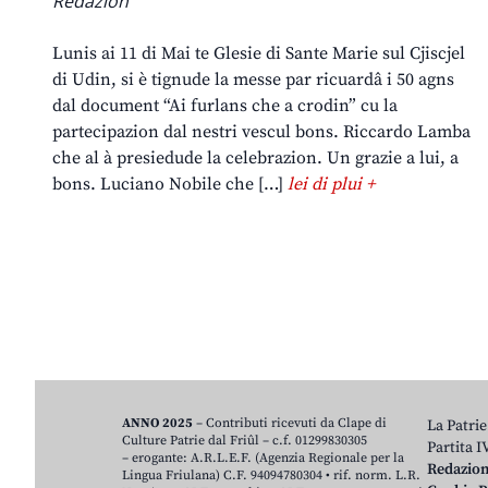
Redazion
Lunis ai 11 di Mai te Glesie di Sante Marie sul Cjiscjel
di Udin, si è tignude la messe par ricuardâ i 50 agns
dal document “Ai furlans che a crodin” cu la
partecipazion dal nestri vescul bons. Riccardo Lamba
che al à presiedude la celebrazion. Un grazie a lui, a
bons. Luciano Nobile che […]
lei di plui +
ANNO 2025
– Contributi ricevuti da Clape di
La Patrie
Culture Patrie dal Friûl – c.f. 01299830305
Partita 
– erogante: A.R.L.E.F. (Agenzia Regionale per la
Redazio
Lingua Friulana) C.F. 94094780304 • rif. norm. L.R.