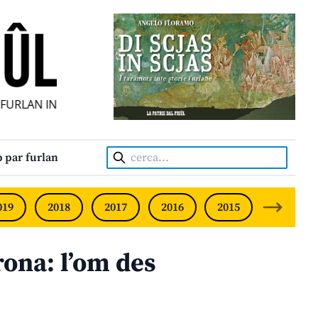
RLAN INDIPENDENT • INDEPENDENT FRIULIAN MONTHLY • 
Cerca:
 par furlan
019
2018
2017
2016
2015
2014
ona: l’om des