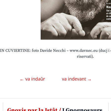
IN CUVIERTINE: foto Davide Necchi – www.davnec.eu (ducj i dirit
riservati).
← va indaûr
va indevant →
Gnovis par la Istât /
I Gnognosaurs