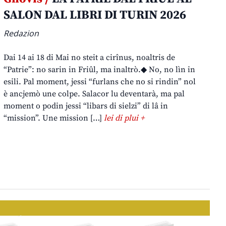
SALON DAL LIBRI DI TURIN 2026
Redazion
Dai 14 ai 18 di Mai no steit a cirînus, noaltris de
“Patrie”: no sarin in Friûl, ma inaltrò.◆ No, no lìn in
esili. Pal moment, jessi “furlans che no si rindin” nol
è ancjemò une colpe. Salacor lu deventarà, ma pal
moment o podin jessi “libars di sielzi” di lâ in
“mission”. Une mission […]
lei di plui +