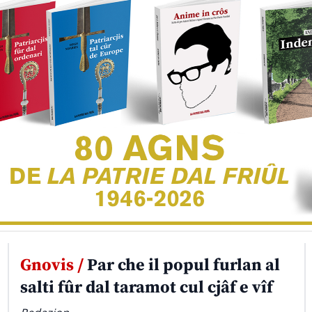
Gnovis /
Par che il popul furlan al
salti fûr dal taramot cul cjâf e vîf