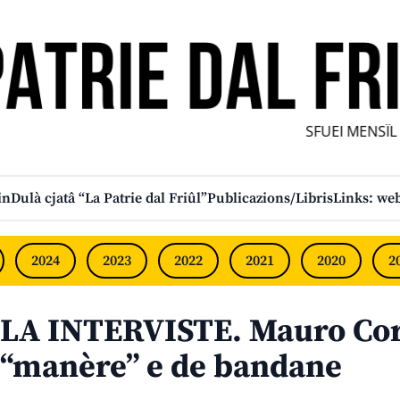
SFUEI MENSÎL FU
in
Dulà cjatâ “La Patrie dal Friûl”
Publicazions/Libris
Links: web
2024
2023
2022
2021
2020
2
LA INTERVISTE. Mauro Cor
“manère” e de bandane