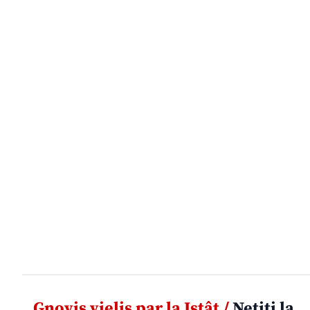
Gnovis vielis par la Istât /
Netiti la