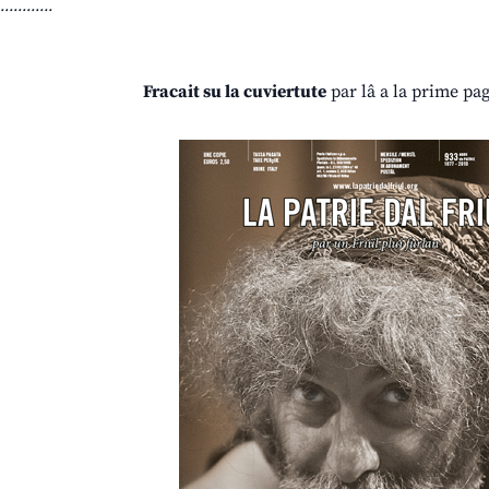
............
Fracait su la cuviertute
par lâ a la prime pag