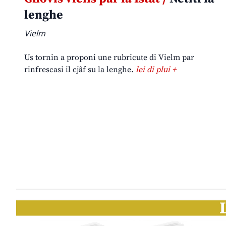
lenghe
Vielm
Us tornin a proponi une rubricute di Vielm par
rinfrescasi il cjâf su la lenghe.
lei di plui +