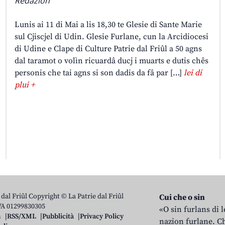
Redazion
Lunis ai 11 di Mai a lis 18,30 te Glesie di Sante Marie
sul Cjiscjel di Udin. Glesie Furlane, cun la Arcidiocesi
di Udine e Clape di Culture Patrie dal Friûl a 50 agns
dal taramot o volìn ricuardâ ducj i muarts e dutis chês
personis che tai agns si son dadis da fâ par […]
lei di
plui +
 dal Friûl Copyright © La Patrie dal Friûl
Cui che o sin
IVA 01299830305
«O sin furlans di 
n
RSS/XML
Pubblicità
Privacy Policy
nazion furlane. Ch