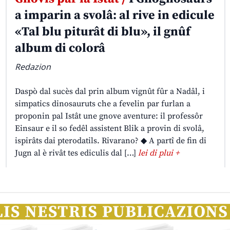
a imparin a svolâ: al rive in edicule
«Tal blu piturât di blu», il gnûf
album di colorâ
Redazion
Daspò dal sucès dal prin album vignût fûr a Nadâl, i
simpatics dinosauruts che a fevelin par furlan a
proponin pal Istât une gnove aventure: il professôr
Einsaur e il so fedêl assistent Blik a provin di svolâ,
ispirâts dai pterodatils. Rivarano? ◆ A partî de fin di
Jugn al è rivât tes ediculis dal […]
lei di plui +