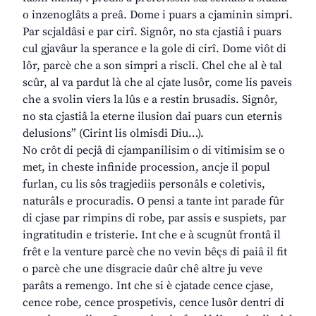
o inzenoglâts a preâ. Dome i puars a cjaminin simpri.
Par scjaldâsi e par cirî. Signôr, no sta cjastiâ i puars
cul gjavâur la sperance e la gole di cirî. Dome viôt di
lôr, parcè che a son simpri a riscli. Chel che al è tal
scûr, al va pardut là che al cjate lusôr, come lis paveis
che a svolin viers la lûs e a restin brusadis. Signôr,
no sta cjastiâ la eterne ilusion dai puars cun eternis
delusions” (Cirint lis olmisdi Diu…).
No crôt di pecjâ di cjampanilisim o di vitimisim se o
met, in cheste infinide procession, ancje il popul
furlan, cu lis sôs tragjediis personâls e coletivis,
naturâls e procuradis. O pensi a tante int parade fûr
di cjase par rimpins di robe, par assis e suspiets, par
ingratitudin e tristerie. Int che e à scugnût frontâ il
frêt e la venture parcè che no vevin bêçs di paiâ il fit
o parcè che une disgracie daûr chê altre ju veve
parâts a remengo. Int che si è cjatade cence cjase,
cence robe, cence prospetivis, cence lusôr dentri di