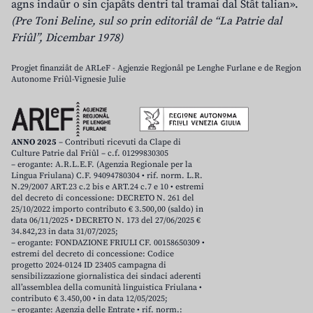
agns indaûr o sin cjapâts dentri tal tramai dal Stât talian».
(Pre Toni Beline, sul so prin editoriâl de “La Patrie dal
Friûl”, Dicembar 1978)
Progjet finanziât de ARLeF - Agjenzie Regjonâl pe Lenghe Furlane e de Regjon
Autonome Friûl-Vignesie Julie
ANNO 2025
– Contributi ricevuti da Clape di
Culture Patrie dal Friûl – c.f. 01299830305
– erogante: A.R.L.E.F. (Agenzia Regionale per la
Lingua Friulana) C.F. 94094780304 • rif. norm. L.R.
N.29/2007 ART.23 c.2 bis e ART.24 c.7 e 10 • estremi
del decreto di concessione: DECRETO N. 261 del
25/10/2022 importo contributo € 3.500,00 (saldo) in
data 06/11/2025 • DECRETO N. 173 del 27/06/2025 €
34.842,23 in data 31/07/2025;
– erogante: FONDAZIONE FRIULI CF. 00158650309 •
estremi del decreto di concessione: Codice
progetto 2024-0124 ID 23405 campagna di
sensibilizzazione giornalistica dei sindaci aderenti
all’assemblea della comunità linguistica Friulana •
contributo € 3.450,00 • in data 12/05/2025;
– erogante: Agenzia delle Entrate • rif. norm.: