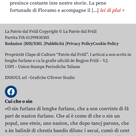
presince costante inte nestre storie. La pene
fortunade di Floramo e acompagne il […]
lei di plui +
La Patrie dal Friûl Copyright © La Patrie dal Friûl
Partita IVA 01299830305
Redazion
RSS/XML
Pubblicità
Privacy Policy
Cookie Policy
Proprietât Clape di Culture “Patrie dal Friûl”. I articui a son scrits in
lenghe furlane e cu la grafie uficiâl de Regjon Friûl – V.J.
USPI – Union Stampe Periodiche Taliane
ENSOUL srl
-
Grafiche GTower Studio
Cui che o sin
«O sin furlans di lenghe furlane, che a son convints di fâ
part de nazion furlane. Che al è come dî che o sin un
popul, une etnie, une nazion, che dopo tancj parons, che
a àn balinât di chestis bandis dilunc i secui, cumò di cent