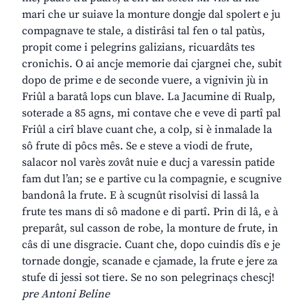
mari che ur suiave la monture dongje dal spolert e ju
compagnave te stale, a distirâsi tal fen o tal patùs,
propit come i pelegrins galizians, ricuardâts tes
cronichis. O ai ancje memorie dai cjargnei che, subit
dopo de prime e de seconde vuere, a vignivin jù in
Friûl a baratâ lops cun blave. La Jacumine di Rualp,
soterade a 85 agns, mi contave che e veve di partî pal
Friûl a cirî blave cuant che, a colp, si è inmalade la
sô frute di pôcs mês. Se e steve a viodi de frute,
salacor nol varès zovât nuie e ducj a varessin patide
fam dut l’an; se e partive cu la compagnie, e scugnive
bandonâ la frute. E à scugnût risolvisi di lassâ la
frute tes mans di sô madone e di partî. Prin di lâ, e à
preparât, sul casson de robe, la monture de frute, in
câs di une disgracie. Cuant che, dopo cuindis dîs e je
tornade dongje, scanade e cjamade, la frute e jere za
stufe di jessi sot tiere. Se no son pelegrinaçs chescj!
pre Antoni Beline