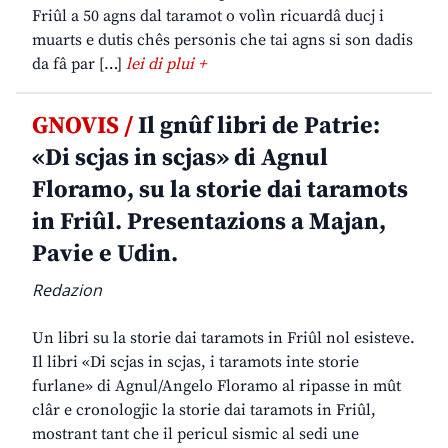
Friûl a 50 agns dal taramot o volìn ricuardâ ducj i
muarts e dutis chês personis che tai agns si son dadis
da fâ par […]
lei di plui +
GNOVIS /
Il gnûf libri de Patrie:
«Di scjas in scjas» di Agnul
Floramo, su la storie dai taramots
in Friûl. Presentazions a Majan,
Pavie e Udin.
Redazion
Un libri su la storie dai taramots in Friûl nol esisteve.
Il libri «Di scjas in scjas, i taramots inte storie
furlane» di Agnul/Angelo Floramo al ripasse in mût
clâr e cronologjic la storie dai taramots in Friûl,
mostrant tant che il pericul sismic al sedi une