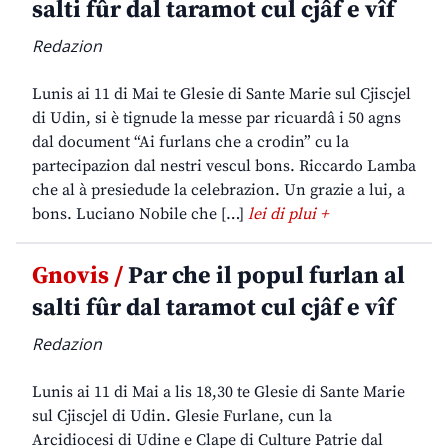
salti fûr dal taramot cul cjâf e vîf
Redazion
Lunis ai 11 di Mai te Glesie di Sante Marie sul Cjiscjel
di Udin, si è tignude la messe par ricuardâ i 50 agns
dal document “Ai furlans che a crodin” cu la
partecipazion dal nestri vescul bons. Riccardo Lamba
che al à presiedude la celebrazion. Un grazie a lui, a
bons. Luciano Nobile che […]
lei di plui +
Gnovis /
Par che il popul furlan al
salti fûr dal taramot cul cjâf e vîf
Redazion
Lunis ai 11 di Mai a lis 18,30 te Glesie di Sante Marie
sul Cjiscjel di Udin. Glesie Furlane, cun la
Arcidiocesi di Udine e Clape di Culture Patrie dal