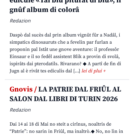
edicule «Tal blu piturât di blu», il
gnûf album di colorâ
Redazion
Daspò dal sucès dal prin album vignût fûr a Nadâl, i
simpatics dinosauruts che a fevelin par furlan a
proponin pal Istât une gnove aventure: il professôr
Einsaur e il so fedêl assistent Blik a provin di svolâ,
ispirâts dai pterodatils. Rivarano? ◆ A partî de fin di
Jugn al è rivât tes ediculis dal […]
lei di plui +
Gnovis /
LA PATRIE DAL FRIÛL AL
SALON DAL LIBRI DI TURIN 2026
Redazion
Dai 14 ai 18 di Mai no steit a cirînus, noaltris de
“Patrie”: no sarin in Friûl, ma inaltrò.◆ No, no lìn in