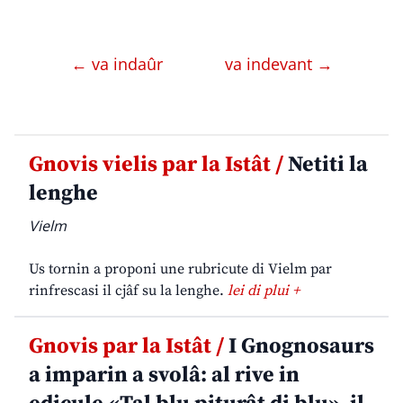
← va indaûr
va indevant →
Gnovis vielis par la Istât /
Netiti la
lenghe
Vielm
Us tornin a proponi une rubricute di Vielm par
rinfrescasi il cjâf su la lenghe.
lei di plui +
Gnovis par la Istât /
I Gnognosaurs
a imparin a svolâ: al rive in