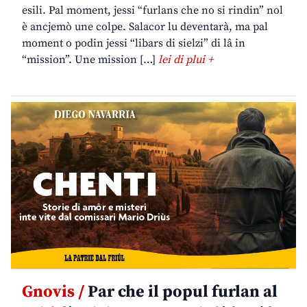
esili. Pal moment, jessi “furlans che no si rindin” nol
è ancjemò une colpe. Salacor lu deventarà, ma pal
moment o podin jessi “libars di sielzi” di lâ in
“mission”. Une mission […]
lei di plui +
Gnovis /
Par che il popul furlan al