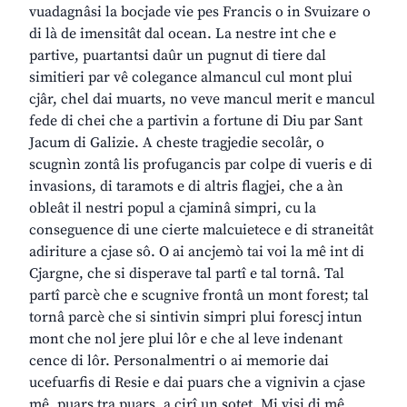
vuadagnâsi la bocjade vie pes Francis o in Svuizare o
di là de imensitât dal ocean. La nestre int che e
partive, puartantsi daûr un pugnut di tiere dal
simitieri par vê colegance almancul cul mont plui
cjâr, chel dai muarts, no veve mancul merit e mancul
fede di chei che a partivin a fortune di Diu par Sant
Jacum di Galizie. A cheste tragjedie secolâr, o
scugnìn zontâ lis profugancis par colpe di vueris e di
invasions, di taramots e di altris flagjei, che a àn
obleât il nestri popul a cjaminâ simpri, cu la
conseguence di une cierte malcuietece e di straneitât
adiriture a cjase sô. O ai ancjemò tai voi la mê int di
Cjargne, che si disperave tal partî e tal tornâ. Tal
partî parcè che e scugnive frontâ un mont forest; tal
tornâ parcè che si sintivin simpri plui forescj intun
mont che nol jere plui lôr e che al leve indenant
cence di lôr. Personalmentri o ai memorie dai
ucefuarfis di Resie e dai puars che a vignivin a cjase
mê, puars tra puars, a cirî un sotet. Mi visi di mê