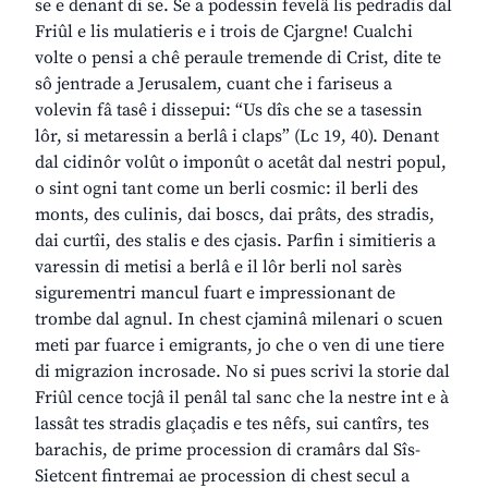
se e denant di se. Se a podessin fevelâ lis pedradis dal
Friûl e lis mulatieris e i trois de Cjargne! Cualchi
volte o pensi a chê peraule tremende di Crist, dite te
sô jentrade a Jerusalem, cuant che i fariseus a
volevin fâ tasê i dissepui: “Us dîs che se a tasessin
lôr, si metaressin a berlâ i claps” (Lc 19, 40). Denant
dal cidinôr volût o imponût o acetât dal nestri popul,
o sint ogni tant come un berli cosmic: il berli des
monts, des culinis, dai boscs, dai prâts, des stradis,
dai curtîi, des stalis e des cjasis. Parfin i simitieris a
varessin di metisi a berlâ e il lôr berli nol sarès
sigurementri mancul fuart e impressionant de
trombe dal agnul. In chest cjaminâ milenari o scuen
meti par fuarce i emigrants, jo che o ven di une tiere
di migrazion incrosade. No si pues scrivi la storie dal
Friûl cence tocjâ il penâl tal sanc che la nestre int e à
lassât tes stradis glaçadis e tes nêfs, sui cantîrs, tes
barachis, de prime procession di cramârs dal Sîs-
Sietcent fintremai ae procession di chest secul a