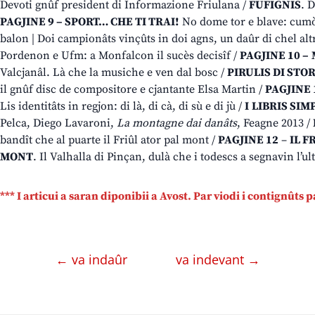
Devoti gnûf president di Informazione Friulana /
FUFIGNIS
. 
PAGJINE 9 – SPORT… CHE TI TRAI!
No dome tor e blave: cumò 
balon | Doi campionâts vinçûts in doi agns, un daûr di chel altri
Pordenon e Ufm: a Monfalcon il sucès decisîf /
PAGJINE 10 –
Valcjanâl. Là che la musiche e ven dal bosc /
PIRULIS DI STO
il gnûf disc de compositore e cjantante Elsa Martin /
PAGJINE 
Lis identitâts in regjon: di là, di cà, di sù e di jù /
I
LIBRIS SIM
Pelca, Diego Lavaroni,
La montagne dai danâts
, Feagne 2013 /
bandît che al puarte il Friûl ator pal mont /
PAGJINE 12
–
IL F
MONT
. Il Valhalla di Pinçan, dulà che i todescs a segnavin l’u
*** I articui a saran diponibii a Avost. Par viodi i contignûts 
← va indaûr
va indevant →