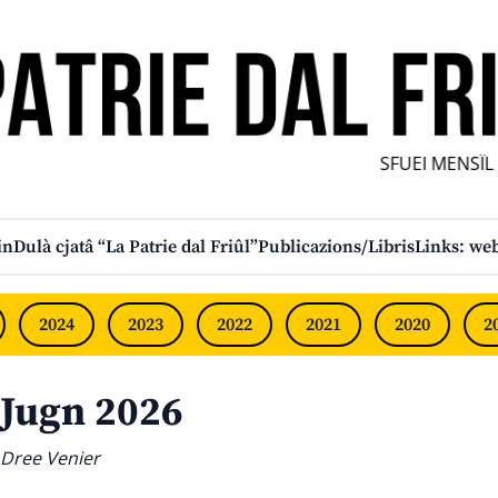
SFUEI MENSÎL FUR
in
Dulà cjatâ “La Patrie dal Friûl”
Publicazions/Libris
Links: web
2024
2023
2022
2021
2020
2
Jugn 2026
Dree Venier