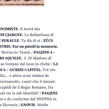
ONOMISTE.
Il tornâ des
 DI CJARGNE.
La Beibarhaus di
 PERAULE.
Tu dîs di sì /
ZÛCS
TRIS. Par no pierdi la memorie.
ôr Ferruccio Tassin /
PAGJINE 4 –
 DI AQUILEE
.
5. Di Madone di
n ae fontane dal leon in chebe /
LA
E 6 –
GURIZE CAPITÂL.
Trê vôs
uilis… e altris uciei simbui de
Travisanutto, cuant che il mosaic
 capitâl de X Regio Romane, fra
le ise la mê identitât? /
PAGJINE
ales e de conferme dal SNP/PNA in
e Slovenie /
GNOVIS
. Stiefin