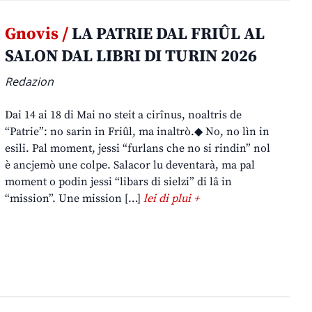
Gnovis /
LA PATRIE DAL FRIÛL AL
SALON DAL LIBRI DI TURIN 2026
Redazion
Dai 14 ai 18 di Mai no steit a cirînus, noaltris de
“Patrie”: no sarin in Friûl, ma inaltrò.◆ No, no lìn in
esili. Pal moment, jessi “furlans che no si rindin” nol
è ancjemò une colpe. Salacor lu deventarà, ma pal
moment o podin jessi “libars di sielzi” di lâ in
“mission”. Une mission […]
lei di plui +