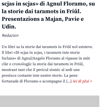
scjas in scjas» di Agnul Floramo, su
la storie dai taramots in Friûl.
Presentazions a Majan, Pavie e
Udin.
Redazion
Un libri su la storie dai taramots in Friûl nol esisteve.
Il libri «Di scjas in scjas, i taramots inte storie
furlane» di Agnul/Angelo Floramo al ripasse in mût
clâr e cronologjic la storie dai taramots in Friûl,
mostrant tant che il pericul sismic al sedi une
presince costante inte nestre storie. La pene
fortunade di Floramo e acompagne il […]
lei di plui +