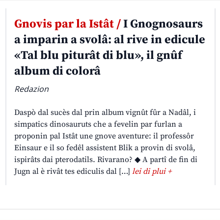
Gnovis par la Istât /
I Gnognosaurs
a imparin a svolâ: al rive in edicule
«Tal blu piturât di blu», il gnûf
album di colorâ
Redazion
Daspò dal sucès dal prin album vignût fûr a Nadâl, i
simpatics dinosauruts che a fevelin par furlan a
proponin pal Istât une gnove aventure: il professôr
Einsaur e il so fedêl assistent Blik a provin di svolâ,
ispirâts dai pterodatils. Rivarano? ◆ A partî de fin di
Jugn al è rivât tes ediculis dal […]
lei di plui +