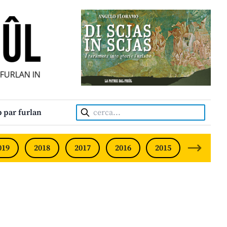
LAN INDIPENDENT • INDEPENDENT FRIULIAN MONTHLY • N
Cerca:
 par furlan
019
2018
2017
2016
2015
2014