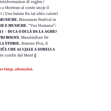
Disinformazion di regjim /
a Mortean al conte ancje il
 | Une bataie fin tal ultin cuintri
MUSICHE.
Risonanze Festival in
RIE E MUSICHE
. “Vox Humana”:
11
–
DI CA O DI LÀ DA LA AGHE?
PRI BOGNS.
Massimilian De
LA STORIE.
Simone Piva, il
RIÛL CHE AL CJALE A SORELI A
ltin confin dal Mont
||
par timp,
abonaitsi.