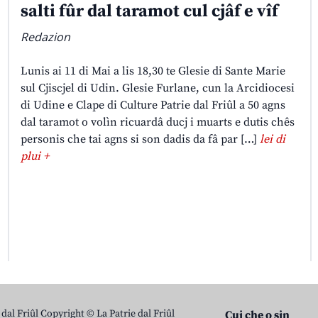
salti fûr dal taramot cul cjâf e vîf
Redazion
Lunis ai 11 di Mai a lis 18,30 te Glesie di Sante Marie
sul Cjiscjel di Udin. Glesie Furlane, cun la Arcidiocesi
di Udine e Clape di Culture Patrie dal Friûl a 50 agns
dal taramot o volìn ricuardâ ducj i muarts e dutis chês
personis che tai agns si son dadis da fâ par […]
lei di
plui +
 dal Friûl Copyright © La Patrie dal Friûl
Cui che o sin