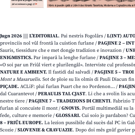
Jugn 2026
||||
L’EDITORIAL
. Pai nestris Fogolârs /
L(INT) AUT
provinciis nol vûl frontâ la cuistion furlane /
PAGJINE 2
– INT
Sauris, tiessidure che e met dongje tradizion e inovazion /
UNE
ENIGMISTICS.
Par imparâ la lenghe furlane /
PAGJINE 3 – MES
«O soi par un Friûl viert e plurilengâl». Interviste cul profess
NATURE E AMBIENT.
Il fastidi dal salvadi /
PAGJINE 5 –
TROI
Mont a Masaruelis
. Sot de ploie su lis olmis di Pauli Diacun fi
PIÇADE.
ACLiF: plui furlan Puart che no Pordenon… /
PAGJIN
dal Cuarantevot /
PERAULIS TAL CJAST
. Li che a svolin lis ac
nestre tiere /
PAGJINE 7 – TRADIZIONS DI CHENTI
. Fabrizio 
furlan al concuiste il mont /
GNOVIS.
Portâl multimediâl su la
fede, culture e memorie /
GLOSSARI.
Cui soio jo pardabon? Cua
8 – FRIÛL EUROPE.
La lezion pussibile dal sucès dal PC in G
Scozie /
SLOVENIE & CRAVUAZIE
. Dopo doi mês gnûf guvier p