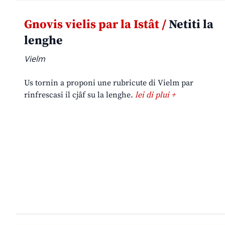
Gnovis vielis par la Istât /
Netiti la
lenghe
Vielm
Us tornin a proponi une rubricute di Vielm par
rinfrescasi il cjâf su la lenghe.
lei di plui +