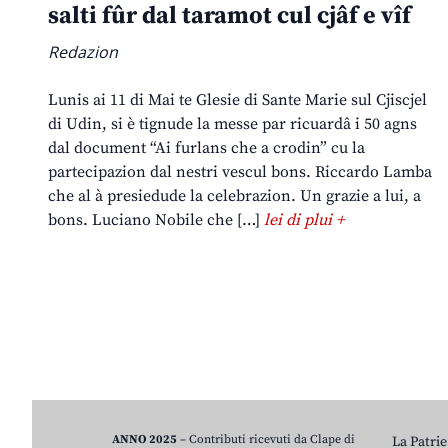
salti fûr dal taramot cul cjâf e vîf
Redazion
Lunis ai 11 di Mai te Glesie di Sante Marie sul Cjiscjel
di Udin, si è tignude la messe par ricuardâ i 50 agns
dal document “Ai furlans che a crodin” cu la
partecipazion dal nestri vescul bons. Riccardo Lamba
che al à presiedude la celebrazion. Un grazie a lui, a
bons. Luciano Nobile che […]
lei di plui +
ANNO 2025
– Contributi ricevuti da Clape di
La Patrie