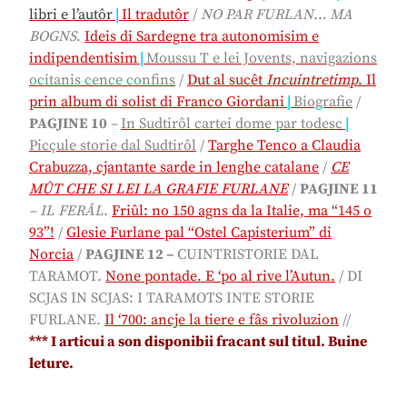
libri e l’autôr
|
Il tradutôr
/
NO PAR FURLAN… MA
BOGNS
.
Ideis di Sardegne tra autonomisim e
indipendentisim
|
Moussu T e lei Jovents, navigazions
ocitanis cence confins
/
Dut al sucêt
Incuintretimp
. Il
prin album di solist di Franco Giordani
|
Biografie
/
PAGJINE 10
–
In Sudtirôl cartei dome par todesc
|
Picçule storie dal Sudtirôl
/
Targhe Tenco a Claudia
Crabuzza, cjantante sarde in lenghe catalane
/
CE
MÛT CHE SI LEI LA GRAFIE FURLANE
/
PAGJINE 11
–
IL
FERÂL
.
Friûl: no 150 agns da la Italie, ma “145 o
93”!
/
Glesie Furlane pal “Ostel Capisterium” di
Norcia
/
PAGJINE 12 –
CUINTRISTORIE DAL
TARAMOT.
None pontade. E ‘po al rive l’Autun.
/
DI
SCJAS IN SCJAS: I TARAMOTS INTE STORIE
FURLANE.
Il ‘700: ancje la tiere e fâs rivoluzion
//
*
** I articui a son disponibii fracant sul titul. Buine
leture.