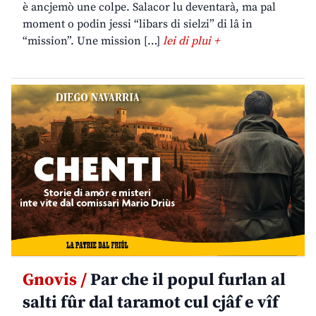
è ancjemò une colpe. Salacor lu deventarà, ma pal
moment o podin jessi “libars di sielzi” di lâ in
“mission”. Une mission […]
lei di plui +
Gnovis /
Par che il popul furlan al
salti fûr dal taramot cul cjâf e vîf