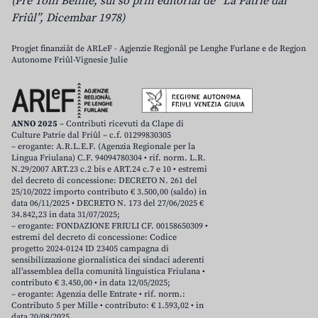
(Pre Toni Beline, sul so prin editoriâl de “La Patrie dal
Friûl”, Dicembar 1978)
Progjet finanziât de ARLeF - Agjenzie Regjonâl pe Lenghe Furlane e de Regjon
Autonome Friûl-Vignesie Julie
ANNO 2025
– Contributi ricevuti da Clape di
Culture Patrie dal Friûl – c.f. 01299830305
– erogante: A.R.L.E.F. (Agenzia Regionale per la
Lingua Friulana) C.F. 94094780304 • rif. norm. L.R.
N.29/2007 ART.23 c.2 bis e ART.24 c.7 e 10 • estremi
del decreto di concessione: DECRETO N. 261 del
25/10/2022 importo contributo € 3.500,00 (saldo) in
data 06/11/2025 • DECRETO N. 173 del 27/06/2025 €
34.842,23 in data 31/07/2025;
– erogante: FONDAZIONE FRIULI CF. 00158650309 •
estremi del decreto di concessione: Codice
progetto 2024-0124 ID 23405 campagna di
sensibilizzazione giornalistica dei sindaci aderenti
all’assemblea della comunità linguistica Friulana •
contributo € 3.450,00 • in data 12/05/2025;
– erogante: Agenzia delle Entrate • rif. norm.:
Contributo 5 per Mille • contributo: € 1.593,02 • in
data 20/08/2025.