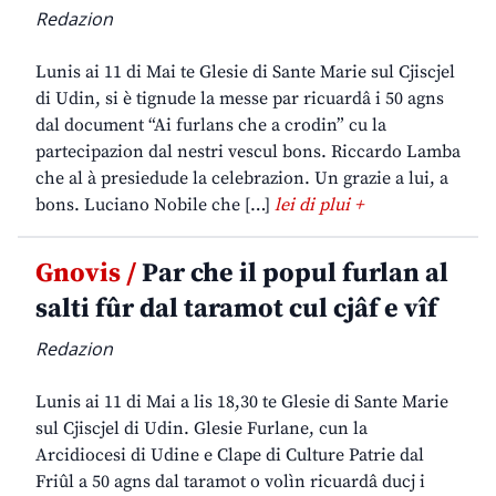
Redazion
Lunis ai 11 di Mai te Glesie di Sante Marie sul Cjiscjel
di Udin, si è tignude la messe par ricuardâ i 50 agns
dal document “Ai furlans che a crodin” cu la
partecipazion dal nestri vescul bons. Riccardo Lamba
che al à presiedude la celebrazion. Un grazie a lui, a
bons. Luciano Nobile che […]
lei di plui +
Gnovis /
Par che il popul furlan al
salti fûr dal taramot cul cjâf e vîf
Redazion
Lunis ai 11 di Mai a lis 18,30 te Glesie di Sante Marie
sul Cjiscjel di Udin. Glesie Furlane, cun la
Arcidiocesi di Udine e Clape di Culture Patrie dal
Friûl a 50 agns dal taramot o volìn ricuardâ ducj i