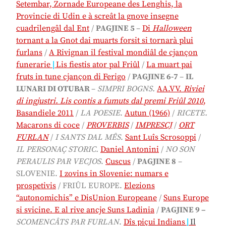
Setembar, Zornade Europeane des Lenghis, la
Provincie di Udin e à screât la gnove insegne
cuadrilengâl dal Ent
/
PAGJINE 5
–
Di
Halloween
tornant a la Gnot dai muarts forsit si tornarà plui
furlans
/
A Rivignan il festival mondiâl de cjançon
funerarie
|
Lis fiestis ator pal Friûl
/
La muart pai
fruts in tune cjançon di Ferigo
/
PAGJINE 6-7
–
IL
LUNARI DI OTUBAR
–
SIMPRI BOGNS.
AA.VV.
Riviei
di ingjustri. Lis contis a fumuts dal premi Friûl 2010
,
Basandiele 2011
/
LA POESIE
.
Autun (1966)
/
RICETE.
Macarons di coce
/
PROVERBIS
/
IMPRESCJ
/
ORT
FURLAN
/
I SANTS DAL MÊS
.
Sant Luîs Scrosoppi
/
IL PERSONAÇ STORIC.
Daniel Antonini
/
NO SON
PERAULIS PAR VECJOS
.
Cuscus
/
PAGJINE 8
–
SLOVENIE.
I zovins in Slovenie: numars e
prospetivis
/ FRIÛL EUROPE.
Elezions
“autonomichis” e DisUnion Europeane
/
Suns Europe
si svicine. E al rive ancje Suns Ladinia
/
PAGJINE 9 –
SCOMENCÂTS PAR FURLAN
.
Dîs piçui Indians
|
Il