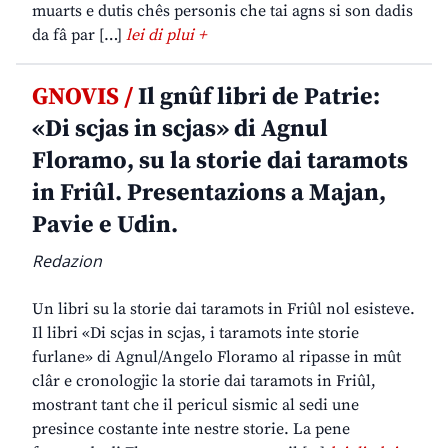
muarts e dutis chês personis che tai agns si son dadis
da fâ par […]
lei di plui +
GNOVIS /
Il gnûf libri de Patrie:
«Di scjas in scjas» di Agnul
Floramo, su la storie dai taramots
in Friûl. Presentazions a Majan,
Pavie e Udin.
Redazion
Un libri su la storie dai taramots in Friûl nol esisteve.
Il libri «Di scjas in scjas, i taramots inte storie
furlane» di Agnul/Angelo Floramo al ripasse in mût
clâr e cronologjic la storie dai taramots in Friûl,
mostrant tant che il pericul sismic al sedi une
presince costante inte nestre storie. La pene