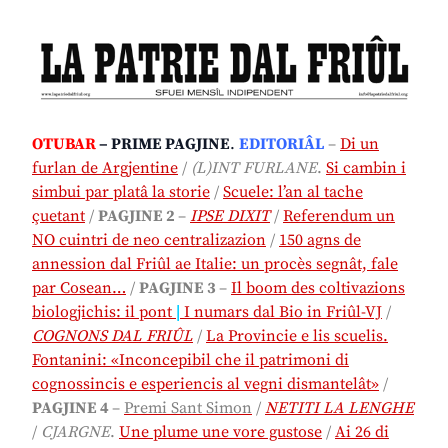
OTUBAR
– PRIME PAGJINE
.
EDITORIÂL
–
Di un
furlan de Argjentine
/
(L)INT FURLANE
.
Si cambin i
simbui par platâ la storie
/
Scuele: l’an al tache
çuetant
/
PAGJINE 2
–
IPSE DIXIT
/
Referendum un
NO cuintri de neo centralizazion
/
150 agns de
annession dal Friûl ae Italie: un procès segnât, fale
par Cosean…
/
PAGJINE 3
–
Il boom des coltivazions
biologjichis: il pont
|
I numars dal Bio in Friûl-VJ
/
COGNONS DAL FRIÛL
/
La Provincie e lis scuelis.
Fontanini: «Inconcepibil che il patrimoni di
cognossincis e esperiencis al vegni dismantelât»
/
PAGJINE 4
–
Premi Sant Simon
/
NETITI LA LENGHE
/
CJARGNE
.
Une plume une vore gustose
/
Ai 26 di