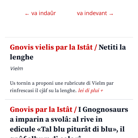
← va indaûr
va indevant →
Gnovis vielis par la Istât /
Netiti la
lenghe
Vielm
Us tornin a proponi une rubricute di Vielm par
rinfrescasi il cjâf su la lenghe.
lei di plui +
Gnovis par la Istât /
I Gnognosaurs
a imparin a svolâ: al rive in
edicule «Tal blu piturât di blu», il