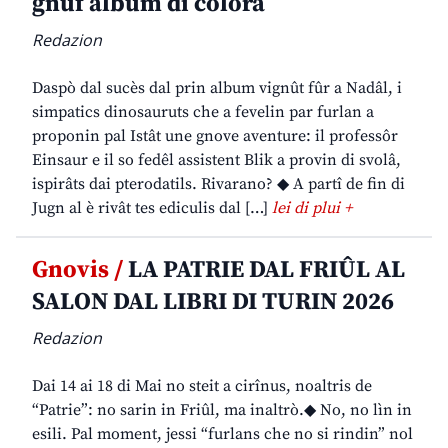
gnûf album di colorâ
Redazion
Daspò dal sucès dal prin album vignût fûr a Nadâl, i
simpatics dinosauruts che a fevelin par furlan a
proponin pal Istât une gnove aventure: il professôr
Einsaur e il so fedêl assistent Blik a provin di svolâ,
ispirâts dai pterodatils. Rivarano? ◆ A partî de fin di
Jugn al è rivât tes ediculis dal […]
lei di plui +
Gnovis /
LA PATRIE DAL FRIÛL AL
SALON DAL LIBRI DI TURIN 2026
Redazion
Dai 14 ai 18 di Mai no steit a cirînus, noaltris de
“Patrie”: no sarin in Friûl, ma inaltrò.◆ No, no lìn in
esili. Pal moment, jessi “furlans che no si rindin” nol