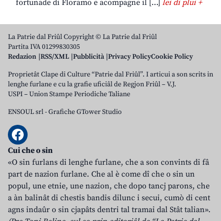
fortunade di Floramo e acompagne il […]
lei di plui +
La Patrie dal Friûl Copyright © La Patrie dal Friûl
Partita IVA 01299830305
Redazion
RSS/XML
Pubblicità
Privacy Policy
Cookie Policy
Proprietât Clape di Culture “Patrie dal Friûl”. I articui a son scrits in
lenghe furlane e cu la grafie uficiâl de Regjon Friûl – V.J.
USPI – Union Stampe Periodiche Taliane
ENSOUL srl
-
Grafiche GTower Studio
Cui che o sin
«O sin furlans di lenghe furlane, che a son convints di fâ
part de nazion furlane. Che al è come dî che o sin un
popul, une etnie, une nazion, che dopo tancj parons, che
a àn balinât di chestis bandis dilunc i secui, cumò di cent
agns indaûr o sin cjapâts dentri tal tramai dal Stât talian».