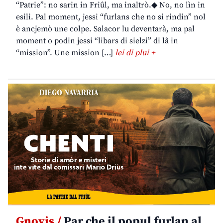
“Patrie”: no sarin in Friûl, ma inaltrò.◆ No, no lìn in
esili. Pal moment, jessi “furlans che no si rindin” nol
è ancjemò une colpe. Salacor lu deventarà, ma pal
moment o podin jessi “libars di sielzi” di lâ in
“mission”. Une mission […]
lei di plui +
Gnovis /
Par che il popul furlan al