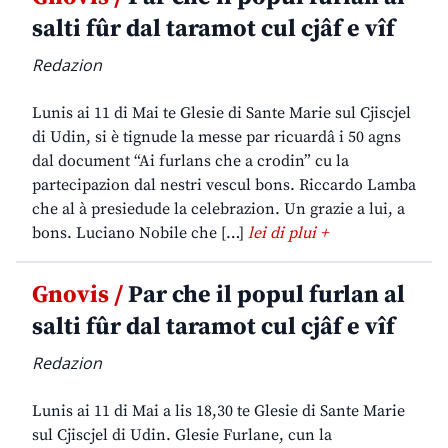
salti fûr dal taramot cul cjâf e vîf
Redazion
Lunis ai 11 di Mai te Glesie di Sante Marie sul Cjiscjel
di Udin, si è tignude la messe par ricuardâ i 50 agns
dal document “Ai furlans che a crodin” cu la
partecipazion dal nestri vescul bons. Riccardo Lamba
che al à presiedude la celebrazion. Un grazie a lui, a
bons. Luciano Nobile che […]
lei di plui +
Gnovis /
Par che il popul furlan al
salti fûr dal taramot cul cjâf e vîf
Redazion
Lunis ai 11 di Mai a lis 18,30 te Glesie di Sante Marie
sul Cjiscjel di Udin. Glesie Furlane, cun la