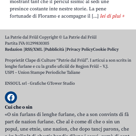
mostrant tant che il pericul sismic al sedi une
presince costante inte nestre storie. La pene
fortunade di Floramo e acompagne il […]
lei di plui +
La Patrie dal Friûl Copyright © La Patrie dal Friûl
Partita IVA 01299830305
Redazion
RSS/XML
Pubblicità
Privacy Policy
Cookie Policy
Proprietât Clape di Culture “Patrie dal Friûl”. I articui a son scrits in
lenghe furlane e cu la grafie uficiâl de Regjon Friûl – V.J.
USPI – Union Stampe Periodiche Taliane
ENSOUL srl
-
Grafiche GTower Studio
Cui che o sin
«O sin furlans di lenghe furlane, che a son convints di fâ
part de nazion furlane. Che al è come dî che o sin un
popul, une etnie, une nazion, che dopo tancj parons, che