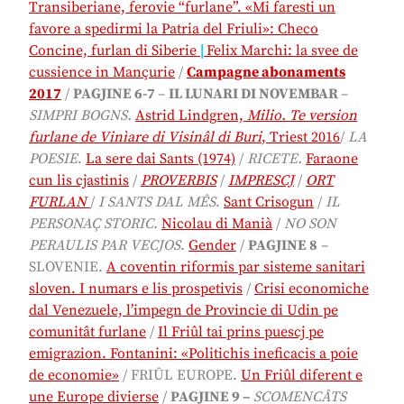
Transiberiane, ferovie “furlane”. «Mi faresti un
favore a spedirmi la Patria del Friuli»: Checo
Concine, furlan di Siberie
|
Felix Marchi: la svee de
cussience in Mançurie
/
Campagne abonaments
2017
/
PAGJINE 6-7
–
IL LUNARI DI NOVEMBAR
–
SIMPRI BOGNS.
Astrid Lindgren,
Milio. Te version
furlane de Vinìare di Visinâl di Buri
, Triest 2016
/
LA
POESIE
.
La sere dai Sants (1974)
/
RICETE.
Faraone
cun lis cjastinis
/
PROVERBIS
/
IMPRESCJ
/
ORT
FURLAN
/
I SANTS DAL MÊS
.
Sant Crisogun
/
IL
PERSONAÇ STORIC.
Nicolau di Manià
/
NO SON
PERAULIS PAR VECJOS
.
Gender
/
PAGJINE 8
–
SLOVENIE.
A coventin riformis par sisteme sanitari
sloven. I numars e lis prospetivis
/
Crisi economiche
dal Venezuele, l’impegn de Provincie di Udin pe
comunitât furlane
/
Il Friûl tai prins puescj pe
emigrazion. Fontanini: «Politichis ineficacis a poie
de economie»
/ FRIÛL EUROPE.
Un Friûl diferent e
une Europe divierse
/
PAGJINE 9 –
SCOMENCÂTS