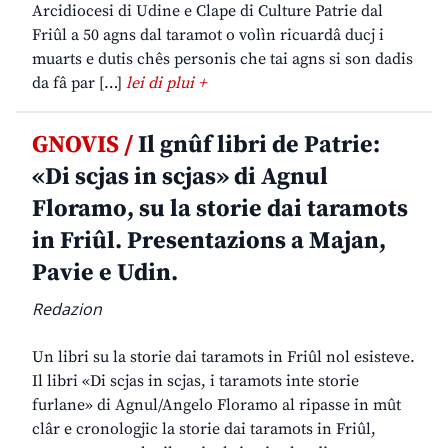
Arcidiocesi di Udine e Clape di Culture Patrie dal
Friûl a 50 agns dal taramot o volìn ricuardâ ducj i
muarts e dutis chês personis che tai agns si son dadis
da fâ par […]
lei di plui +
GNOVIS /
Il gnûf libri de Patrie:
«Di scjas in scjas» di Agnul
Floramo, su la storie dai taramots
in Friûl. Presentazions a Majan,
Pavie e Udin.
Redazion
Un libri su la storie dai taramots in Friûl nol esisteve.
Il libri «Di scjas in scjas, i taramots inte storie
furlane» di Agnul/Angelo Floramo al ripasse in mût
clâr e cronologjic la storie dai taramots in Friûl,