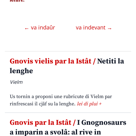
← va indaûr
va indevant →
Gnovis vielis par la Istât /
Netiti la
lenghe
Vielm
Us tornin a proponi une rubricute di Vielm par
rinfrescasi il cjâf su la lenghe.
lei di plui +
Gnovis par la Istât /
I Gnognosaurs
a imparin a svolâ: al rive in