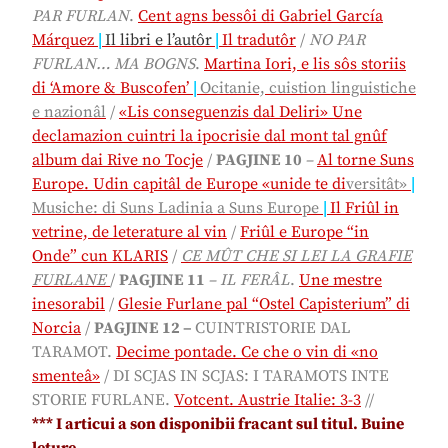
PAR FURLAN
.
Cent agns bessôi di Gabriel García
Márquez
|
Il libri e l’autôr
|
Il tradutôr
/
NO PAR
FURLAN… MA BOGNS
.
Martina Iori, e lis sôs storiis
di ‘Amore & Buscofen’
|
Ocitanie, cuistion linguistiche
e nazionâl
/
«Lis conseguenzis dal Deliri» Une
declamazion cuintri la ipocrisie dal mont tal gnûf
album dai Rive no Tocje
/
PAGJINE 10
–
Al torne Suns
Europe. Udin capitâl de Europe «unide te di
versitât»
|
Musiche: di Suns Ladinia a Suns Europe
|
Il Friûl in
vetrine, de leterature al vin
/
Friûl e Europe “in
Onde” cun KLARIS
/
CE MÛT CHE SI LEI LA GRAFIE
FURLANE
/
PAGJINE 11
–
IL
FERÂL
.
Une mestre
inesorabil
/
Glesie Furlane pal “Ostel Capisterium” di
Norcia
/
PAGJINE 12 –
CUINTRISTORIE DAL
TARAMOT.
Decime pontade. Ce che o vin di «no
smenteâ»
/
DI SCJAS IN SCJAS: I TARAMOTS INTE
STORIE FURLANE.
Votcent. Austrie Italie: 3-3
//
*
** I articui a son disponibii fracant sul titul. Buine
leture.