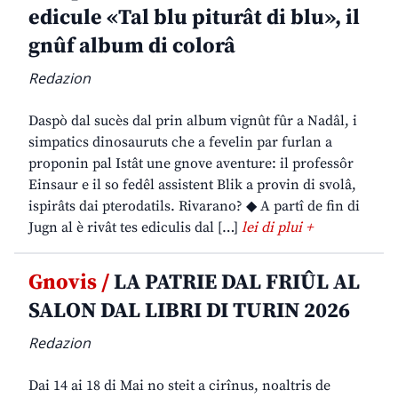
edicule «Tal blu piturât di blu», il
gnûf album di colorâ
Redazion
Daspò dal sucès dal prin album vignût fûr a Nadâl, i
simpatics dinosauruts che a fevelin par furlan a
proponin pal Istât une gnove aventure: il professôr
Einsaur e il so fedêl assistent Blik a provin di svolâ,
ispirâts dai pterodatils. Rivarano? ◆ A partî de fin di
Jugn al è rivât tes ediculis dal […]
lei di plui +
Gnovis /
LA PATRIE DAL FRIÛL AL
SALON DAL LIBRI DI TURIN 2026
Redazion
Dai 14 ai 18 di Mai no steit a cirînus, noaltris de