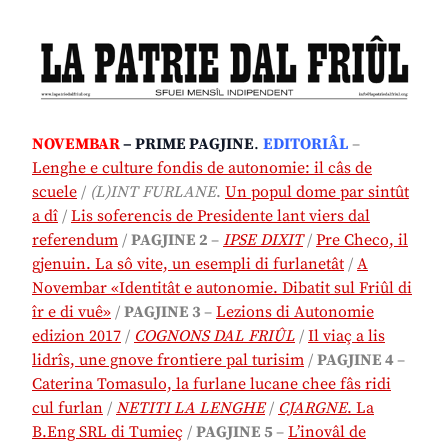
NOVEMBAR
– PRIME PAGJINE
.
EDITORIÂL
–
Lenghe e culture fondis de autonomie: il câs de
scuele
/
(L)INT FURLANE
.
Un popul dome par sintût
a dî
/
Lis soferencis de Presidente lant viers dal
referendum
/
PAGJINE 2
–
IPSE DIXIT
/
P
re Checo, il
gjenuin. La sô vite, un esempli di furlanetât
/
A
Novembar «Identitât e autonomie. Dibatit sul Friûl di
îr e di vuê»
/
PAGJINE 3
–
Lezions di Autonomie
edizion 2017
/
COGNONS DAL FRIÛL
/
Il viaç a lis
lidrîs, une gnove frontiere pal turisim
/
PAGJINE 4
–
Caterina Tomasulo, la furlane lucane chee fâs ridi
cul furlan
/
NETITI LA LENGHE
/
CJARGNE
. La
B.Eng SRL di Tumieç
/
PAGJINE 5
–
L’inovâl de