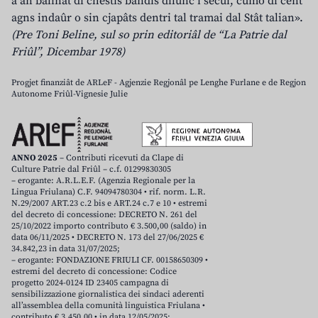
a àn balinât di chestis bandis dilunc i secui, cumò di cent
agns indaûr o sin cjapâts dentri tal tramai dal Stât talian».
(Pre Toni Beline, sul so prin editoriâl de “La Patrie dal
Friûl”, Dicembar 1978)
Progjet finanziât de ARLeF - Agjenzie Regjonâl pe Lenghe Furlane e de Regjon
Autonome Friûl-Vignesie Julie
ANNO 2025
– Contributi ricevuti da Clape di
Culture Patrie dal Friûl – c.f. 01299830305
– erogante: A.R.L.E.F. (Agenzia Regionale per la
Lingua Friulana) C.F. 94094780304 • rif. norm. L.R.
N.29/2007 ART.23 c.2 bis e ART.24 c.7 e 10 • estremi
del decreto di concessione: DECRETO N. 261 del
25/10/2022 importo contributo € 3.500,00 (saldo) in
data 06/11/2025 • DECRETO N. 173 del 27/06/2025 €
34.842,23 in data 31/07/2025;
– erogante: FONDAZIONE FRIULI CF. 00158650309 •
estremi del decreto di concessione: Codice
progetto 2024-0124 ID 23405 campagna di
sensibilizzazione giornalistica dei sindaci aderenti
all’assemblea della comunità linguistica Friulana •
contributo € 3.450,00 • in data 12/05/2025;