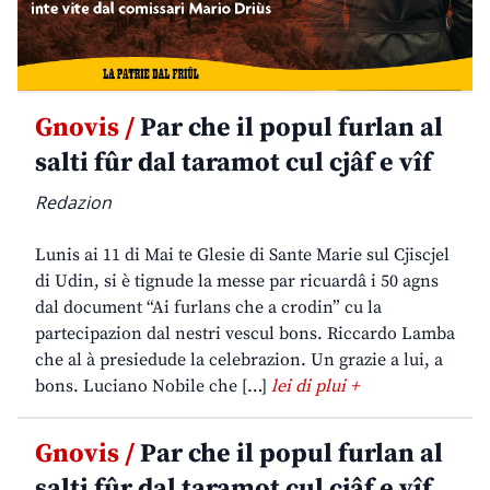
Gnovis /
Par che il popul furlan al
salti fûr dal taramot cul cjâf e vîf
Redazion
Lunis ai 11 di Mai te Glesie di Sante Marie sul Cjiscjel
di Udin, si è tignude la messe par ricuardâ i 50 agns
dal document “Ai furlans che a crodin” cu la
partecipazion dal nestri vescul bons. Riccardo Lamba
che al à presiedude la celebrazion. Un grazie a lui, a
bons. Luciano Nobile che […]
lei di plui +
Gnovis /
Par che il popul furlan al
salti fûr dal taramot cul cjâf e vîf