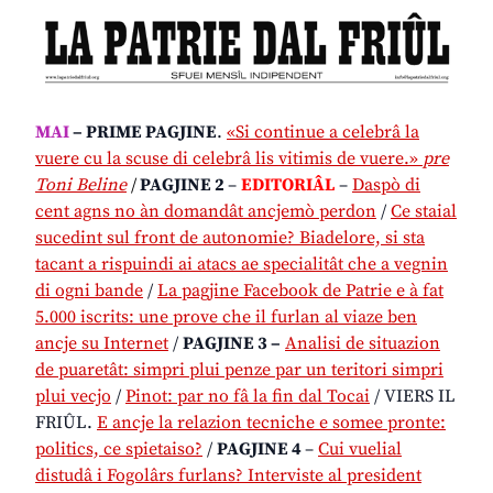
MAI
– PRIME PAGJINE
.
«Si continue a celebrâ la
vuere cu la scuse di celebrâ lis vitimis de vuere.»
pre
Toni Beline
/
PAGJINE 2
–
EDITORIÂL
–
Daspò di
cent agns no àn domandât ancjemò perdon
/
Ce staial
sucedint sul front de autonomie? Biadelore, si sta
tacant a rispuindi ai atacs ae specialitât che a vegnin
di ogni bande
/
La pagjine Facebook de Patrie e à fat
5.000 iscrits: une prove che il furlan al viaze ben
ancje su Internet
/
PAGJINE 3 –
Analisi de situazion
de puaretât: simpri plui penze par un teritori simpri
plui vecjo
/
Pinot: par no fâ la fin dal Tocai
/ VIERS IL
FRIÛL.
E ancje la relazion tecniche e somee pronte:
politics, ce spietaiso?
/
PAGJINE 4
–
Cui vuelial
distudâ i Fogolârs furlans? Interviste al president