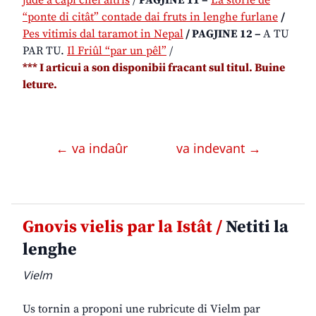
“ponte di citât” contade dai fruts in lenghe furlane
/
Pes vitimis dal taramot in Nepal
/
PAGJINE 12 –
A TU
PAR TU.
Il Friûl “par un pêl”
/
*
** I articui a son disponibii fracant sul titul. Buine
leture.
← va indaûr
va indevant →
Gnovis vielis par la Istât /
Netiti la
lenghe
Vielm
Us tornin a proponi une rubricute di Vielm par