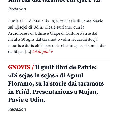
Redazion
Lunis ai 11 di Mai a lis 18,30 te Glesie di Sante Marie
sul Cjiscjel di Udin. Glesie Furlane, cun la
Arcidiocesi di Udine e Clape di Culture Patrie dal
Friûl a 50 agns dal taramot o volìn ricuardâ ducj i
muarts e dutis chês personis che tai agns si son dadis
da fâ par […]
lei di plui +
GNOVIS /
Il gnûf libri de Patrie:
«Di scjas in scjas» di Agnul
Floramo, su la storie dai taramots
in Friûl. Presentazions a Majan,
Pavie e Udin.
Redazion