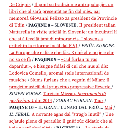
De Crignis
/
Il pont su tradizion e antropologjie: un
libri che al sarà presentât ae fin dal mês, par
memoreâ Giovanni Pelizzo za president de Provincie
di Udin
/
PAGJINE 8 –
SLOVENIE.
Il president talian
Mattarella in visite uficiâl in Slovenie: un incuintri li
che si à fevelât tant di minorancis. I slovens a
critichin la riforme locâl dal F-VJ
/
FRIÛL EUROPE
.
La Europe che e dîs e che fâs. E chê che no je e che
no sa ce fâ
/
PAGJINE 9 –
«Cul furlan tu vâs
dapardut!», e bisugne fidâsi di cui che nus al dîs:
Lodovica Comello, aromai stele internazionâl de
musiche
/
Siums furlans che a vegnin di Milan: il
progjet musicâl dal grup etno progressive Reverie
/
SIMPRI BOGNS.
Tarcisio Mizzau,
Speriments di
perfezion
, Udin 2014
/
ZODIAC FURLAN
.
Taur
/
PAGJINE 10 –
IL GRANT LUNARI DAL FRIÛL.
Mai
/
IL FERÂL.
A novante agns dal “stragjo inutil”
/
Une
scjatule plene di peraulis: il gnûf zûc didatic che al
jude a capî chei altris
/
PAGJINE 11 –
La storie de