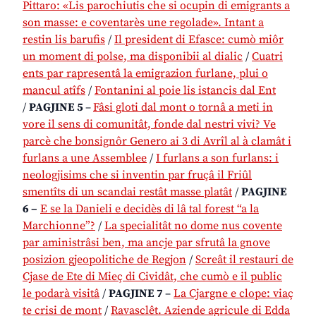
Pittaro: «Lis parochiutis che si ocupin di emigrants a
son masse: e coventarès une regolade». Intant a
restin lis barufis
/
Il president di Efasce: cumò miôr
un moment di polse, ma disponibii al dialic
/
Cuatri
ents par rapresentâ la emigrazion furlane, plui o
mancul atîfs
/
Fontanini al poie lis istancis dal Ent
/
PAGJINE 5
–
Fâsi gloti dal mont o tornâ a meti in
vore il sens di comunitât, fonde dal nestri vivi? Ve
parcè che bonsignôr Genero ai 3 di Avrîl al à clamât i
furlans a une Assemblee
/
I furlans a son furlans: i
neologjisims che si inventin par fruçâ il Friûl
smentîts di un scandai restât masse platât
/
PAGJINE
6 –
E se la Danieli e decidès di lâ tal forest “a la
Marchionne”?
/
La specialitât no dome nus covente
par aministrâsi ben, ma ancje par sfrutâ la gnove
posizion gjeopolitiche de Regjon
/
Screât il restauri de
Cjase de Ete di Mieç di Cividât, che cumò e il public
le podarà visitâ
/
PAGJINE 7
–
La Cjargne e clope: viaç
te crisi de mont
/
Ravasclêt. Aziende agricule di Edda