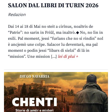
SALON DAL LIBRI DI TURIN 2026
Redazion
Dai 14 ai 18 di Mai no steit a cirînus, noaltris de
“Patrie”: no sarin in Friûl, ma inaltrò.◆ No, no lìn in
esili. Pal moment, jessi “furlans che no si rindin” nol
è ancjemò une colpe. Salacor lu deventarà, ma pal
moment o podin jessi “libars di sielzi” di lâ in
“mission”. Une mission […]
lei di plui +