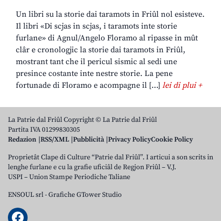
Un libri su la storie dai taramots in Friûl nol esisteve.
Il libri «Di scjas in scjas, i taramots inte storie
furlane» di Agnul/Angelo Floramo al ripasse in mût
clâr e cronologjic la storie dai taramots in Friûl,
mostrant tant che il pericul sismic al sedi une
presince costante inte nestre storie. La pene
fortunade di Floramo e acompagne il […]
lei di plui +
La Patrie dal Friûl Copyright © La Patrie dal Friûl
Partita IVA 01299830305
Redazion
RSS/XML
Pubblicità
Privacy Policy
Cookie Policy
Proprietât Clape di Culture “Patrie dal Friûl”. I articui a son scrits in
lenghe furlane e cu la grafie uficiâl de Regjon Friûl – V.J.
USPI – Union Stampe Periodiche Taliane
ENSOUL srl
-
Grafiche GTower Studio