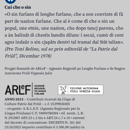
Cui che o sin
«O sin furlans di lenghe furlane, che a son convints di fâ
part de nazion furlane. Che al è come dî che o sin un
popul, une etnie, une nazion, che dopo tancj parons, che
a àn balinât di chestis bandis dilunc i secui, cumò di cent
agns indaûr o sin cjapâts dentri tal tramai dal Stât talian».
(Pre Toni Beline, sul so prin editoriâl de “La Patrie dal
Friûl”, Dicembar 1978)
Progjet finanziât de ARLeF - Agjenzie Regjonâl pe Lenghe Furlane e de Regjon
Autonome Friûl-Vignesie Julie
ANNO 2025
– Contributi ricevuti da Clape di
Culture Patrie dal Friûl – c.f. 01299830305
– erogante: A.R.L.E.F. (Agenzia Regionale per la
Lingua Friulana) C.F. 94094780304 • rif. norm. L.R.
N.29/2007 ART.23 c.2 bis e ART.24 c.7 e 10 • estremi
del decreto di concessione: DECRETO N. 261 del
25/10/2022 importo contributo € 3.500,00 (saldo) in