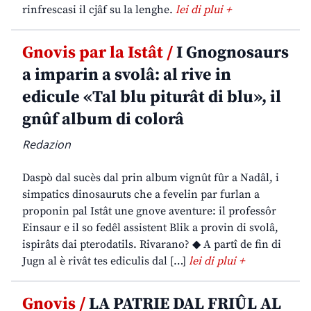
rinfrescasi il cjâf su la lenghe.
lei di plui +
Gnovis par la Istât /
I Gnognosaurs
a imparin a svolâ: al rive in
edicule «Tal blu piturât di blu», il
gnûf album di colorâ
Redazion
Daspò dal sucès dal prin album vignût fûr a Nadâl, i
simpatics dinosauruts che a fevelin par furlan a
proponin pal Istât une gnove aventure: il professôr
Einsaur e il so fedêl assistent Blik a provin di svolâ,
ispirâts dai pterodatils. Rivarano? ◆ A partî de fin di
Jugn al è rivât tes ediculis dal […]
lei di plui +
Gnovis /
LA PATRIE DAL FRIÛL AL