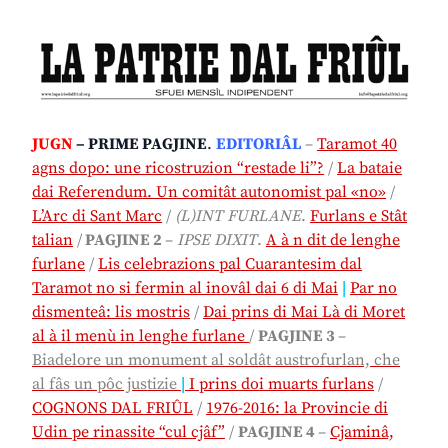
JUGN
– PRIME PAGJINE
.
EDITORIÂL
–
Taramot 40
agns dopo: une ricostruzion “restade li”?
/
La bataie
dai Referendum. Un comitât autonomist pal «no»
/
L’Arc di Sant Marc
/
(L)INT FURLANE
.
Furlans e Stât
talian
/
PAGJINE 2
–
IPSE DIXIT
.
A à n dit de lenghe
furlane
/
Lis celebrazions pal Cuarantesim dal
Taramot no si fermin al inovâl dai 6 di Mai
|
Par no
dismenteâ: lis mostris
/
Dai prins di Mai Là di Moret
al à il menù in lenghe furlane
/
PAGJINE 3
–
Biadelore un monument al soldât austrofurlan, che
al fâs un pôc justizie
|
I prins doi muarts furlans
/
COGNONS DAL FRIÛL
/
1976-2016: la Provincie di
Udin pe rinassite “cul cjâf”
/
PAGJINE 4
–
Cjaminâ,