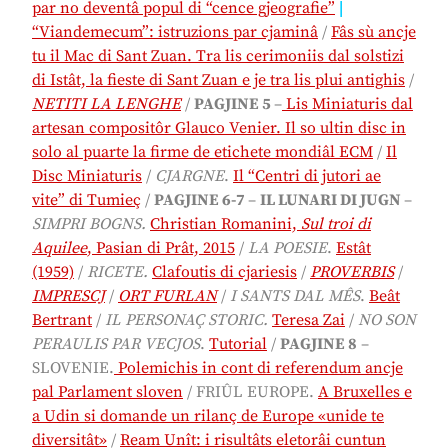
par no deventâ popul di “cence gjeografie”
|
“Viandemecum”: istruzions par cjaminâ
/
Fâs sù ancje
tu il Mac di Sant Zuan. Tra lis cerimoniis dal solstizi
di Istât, la fieste di Sant Zuan e je tra lis plui antighis
/
NETITI LA LENGHE
/
PAGJINE 5
–
Lis Miniaturis dal
artesan compositôr Glauco Venier. Il so ultin disc in
solo al puarte la firme de etichete mondiâl ECM
/
Il
Disc Miniaturis
/
CJARGNE
.
Il “Centri di jutori ae
vite” di Tumieç
/
PAGJINE 6-7
–
IL LUNARI DI JUGN
–
SIMPRI BOGNS.
Christian Romanini,
Sul troi di
Aquilee
, Pasian di Prât, 2015
/
LA POESIE
.
Estât
(1959)
/
RICETE.
Clafoutis di cjariesis
/
PROVERBIS
/
IMPRESCJ
/
ORT FURLAN
/
I SANTS DAL MÊS
.
Beât
Bertrant
/
IL PERSONAÇ STORIC.
Teresa Zai
/
NO SON
PERAULIS PAR VECJOS
.
Tutorial
/
PAGJINE 8
–
SLOVENIE.
Polemichis in cont di referendum ancje
pal Parlament sloven
/ FRIÛL EUROPE.
A Bruxelles e
a Udin si domande un rilanç de Europe «unide te
diversitât»
/
Ream Unît: i risultâts eletorâi cuntun