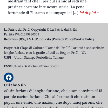
mostrant tant che il pericul sismic al sedi une
presince costante inte nestre storie. La pene
fortunade di Floramo e acompagne il […]
lei di plui +
La Patrie dal Friûl Copyright © La Patrie dal Friûl
Partita IVA 01299830305
Redazion
RSS/XML
Pubblicità
Privacy Policy
Cookie Policy
Proprietât Clape di Culture “Patrie dal Friûl”. I articui a son scrits in
lenghe furlane e cu la grafie uficiâl de Regjon Friûl – V.J.
USPI – Union Stampe Periodiche Taliane
ENSOUL srl
-
Grafiche GTower Studio
Cui che o sin
«O sin furlans di lenghe furlane, che a son convints di fâ
part de nazion furlane. Che al è come dî che o sin un
popul, une etnie, une nazion, che dopo tancj parons, che