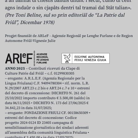
a àn balinât di chestis bandis dilunc i secui, cumò di cent
agns indaûr o sin cjapâts dentri tal tramai dal Stât talian».
(Pre Toni Beline, sul so prin editoriâl de “La Patrie dal
Friûl”, Dicembar 1978)
Progjet finanziât de ARLeF - Agjenzie Regjonâl pe Lenghe Furlane e de Regjon
Autonome Friûl-Vignesie Julie
ANNO 2025
– Contributi ricevuti da Clape di
Culture Patrie dal Friûl – c.f. 01299830305
– erogante: A.R.L.E.F. (Agenzia Regionale per la
Lingua Friulana) C.F. 94094780304 • rif. norm. L.R.
N.29/2007 ART.23 c.2 bis e ART.24 c.7 e 10 • estremi
del decreto di concessione: DECRETO N. 261 del
25/10/2022 importo contributo € 3.500,00 (saldo) in
data 06/11/2025 • DECRETO N. 173 del 27/06/2025 €
34.842,23 in data 31/07/2025;
– erogante: FONDAZIONE FRIULI CF. 00158650309 •
estremi del decreto di concessione: Codice
progetto 2024-0124 ID 23405 campagna di
sensibilizzazione giornalistica dei sindaci aderenti
all’assemblea della comunità linguistica Friulana •
contributo € 3.450,00 • in data 12/05/2025;