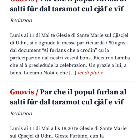
salti fûr dal taramot cul cjâf e vîf
Redazion
Lunis ai 11 di Mai te Glesie di Sante Marie sul Cjiscjel
di Udin, si è tignude la messe par ricuardâ i 50 agns
dal document “Ai furlans che a crodin” cu la
partecipazion dal nestri vescul bons. Riccardo Lamba
che al à presiedude la celebrazion. Un grazie a lui, a
bons. Luciano Nobile che […]
lei di plui +
Gnovis /
Par che il popul furlan al
salti fûr dal taramot cul cjâf e vîf
Redazion
Lunis ai 11 di Mai a lis 18,30 te Glesie di Sante Marie
sul Cjiscjel di Udin. Glesie Furlane, cun la