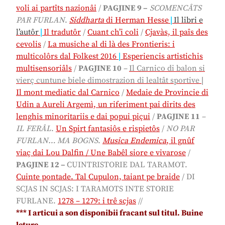
voli ai partîts nazionâi
/
PAGJINE 9 –
SCOMENCÂTS
PAR FURLAN
.
Siddharta
di Herman Hesse
|
Il libri e
l’autôr
|
Il tradutôr
/
Cuant ch’i coli
/
Cjavàs, il paîs des
cevolis
/
La musiche al di là des Frontieris: i
multicolôrs dal Folkest 2016
|
Esperiencis artistichis
multisensoriâls
/
PAGJINE 10
–
Il Carnico di balon si
vierç cuntune biele dimostrazion di lealtât sportive
|
Il mont mediatic dal Carnico
/
Medaie de Provincie di
Udin a Aureli Argemì, un riferiment pai dirits des
lenghis minoritariis e dai popui piçui
/
PAGJINE 11
–
IL
FERÂL
.
Un Spirt fantasiôs e rispietôs
/
NO PAR
FURLAN… MA BOGNS
.
Musica Endemica
, il gnûf
viaç dai Lou Dalfin / Une Babêl siore e vivarose
/
PAGJINE 12 –
CUINTRISTORIE DAL TARAMOT.
Cuinte pontade. Tal Cupulon, taiant pe braide
/ DI
SCJAS IN SCJAS: I TARAMOTS INTE STORIE
FURLANE.
1278 – 1279: i trê scjas
//
*
** I articui a son disponibii fracant sul titul. Buine
leture.