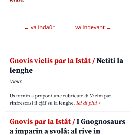
← va indaûr
va indevant →
Gnovis vielis par la Istât /
Netiti la
lenghe
Vielm
Us tornin a proponi une rubricute di Vielm par
rinfrescasi il cjâf su la lenghe.
lei di plui +
Gnovis par la Istât /
I Gnognosaurs
a imparin a svolâ: al rive in