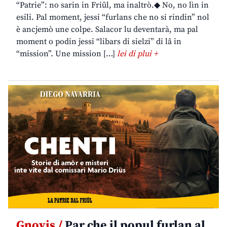
“Patrie”: no sarin in Friûl, ma inaltrò.◆ No, no lìn in
esili. Pal moment, jessi “furlans che no si rindin” nol
è ancjemò une colpe. Salacor lu deventarà, ma pal
moment o podin jessi “libars di sielzi” di lâ in
“mission”. Une mission […]
lei di plui +
Gnovis /
Par che il popul furlan al