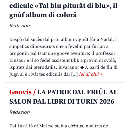
edicule «Tal blu piturât di blu», il
gnûf album di colorâ
Redazion
Daspò dal sucès dal prin album vignût fûr a Nadâl, i
simpatics dinosauruts che a fevelin par furlan a
proponin pal Istât une gnove aventure: il professôr
Einsaur e il so fedêl assistent Blik a provin di svolâ,
ispirâts dai pterodatils. Rivarano? ◆ A partî de fin di
Jugn al è rivât tes ediculis dal […]
lei di plui +
Gnovis /
LA PATRIE DAL FRIÛL AL
SALON DAL LIBRI DI TURIN 2026
Redazion
Dai 14 ai 18 di Mai no steit a cirînus, noaltris de