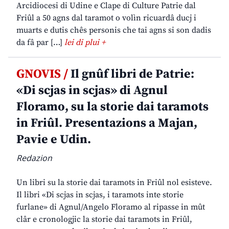
Arcidiocesi di Udine e Clape di Culture Patrie dal
Friûl a 50 agns dal taramot o volìn ricuardâ ducj i
muarts e dutis chês personis che tai agns si son dadis
da fâ par […]
lei di plui +
GNOVIS /
Il gnûf libri de Patrie:
«Di scjas in scjas» di Agnul
Floramo, su la storie dai taramots
in Friûl. Presentazions a Majan,
Pavie e Udin.
Redazion
Un libri su la storie dai taramots in Friûl nol esisteve.
Il libri «Di scjas in scjas, i taramots inte storie
furlane» di Agnul/Angelo Floramo al ripasse in mût
clâr e cronologjic la storie dai taramots in Friûl,