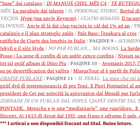
“base” dai catalans
/
DI MANGJÂ CHEL MÊS CA
/
TE BUTEGH
MÊS
.
La parabule dai talents
/
IL PERSONAÇ STORIC.
Bortul di
VECJOS
.
Hype
(ma ancje
Keynote
)
/
CUATRI RIDADIS
.
Il tacag
SLOVENIE.
Ancje di là dal clap vacinis in câl dal 1% ad an
/ F
catalanis e il plan strategjic galês
/
Paîs Basc: l’euskara al cres
ratifiche de Cjarte des lenghis in Italie
/
PA
GJINE 9 –
SCOMENC
Jekyll e il siôr Hyde
/
NO PAR FURLAN… MA BOGNS
.
La Sarde
Posse
| La zone di confin di un autôr cence confins
/
Nissun sa 
int tal gnûf album di Dino Piu
/
PAGJINE 10
–
Avostanis 2017: l
su pe desertificazion dai valôrs
/
MissusTour al è partît de Puli
GRAFIE FURLANE
/
PAGJINE 11
–
IL
FERÂL
.
La man che mi 
gnûf dvd di testemoneancis di pre Toni. E Pieri Fontanini al a
president de Cei par solecitâ la aprovazion dal Messâl par furl
ZORNADE DI UN FURLAN DAL POPUL CJAPÂT DENTRI TAL 
PONTADE. Meniche e je une “medisinarie”, une vuaridore. E vîf
Sîscent. Ai 14/15 di Avost dal 1592, une frane e sdrume il paîs,
*
** I articui a son disponibii fracant sul titul. Buine leture.