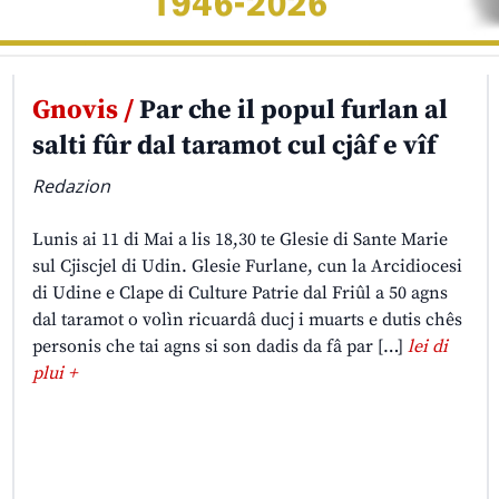
Gnovis /
Par che il popul furlan al
salti fûr dal taramot cul cjâf e vîf
Redazion
Lunis ai 11 di Mai a lis 18,30 te Glesie di Sante Marie
sul Cjiscjel di Udin. Glesie Furlane, cun la Arcidiocesi
di Udine e Clape di Culture Patrie dal Friûl a 50 agns
dal taramot o volìn ricuardâ ducj i muarts e dutis chês
personis che tai agns si son dadis da fâ par […]
lei di
plui +