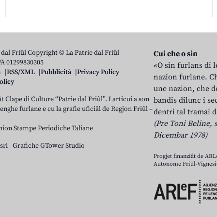
 dal Friûl Copyright © La Patrie dal Friûl
Cui che o sin
IVA 01299830305
«O sin furlans di 
n
RSS/XML
Pubblicità
Privacy Policy
nazion furlane. Ch
olicy
une nazion, che do
t Clape di Culture “Patrie dal Friûl”. I articui a son
bandis dilunc i se
 lenghe furlane e cu la grafie uficiâl de Regjon Friûl –
dentri tal tramai d
(Pre Toni Beline, s
nion Stampe Periodiche Taliane
Dicembar 1978)
srl
-
Grafiche GTower Studio
Progjet finanziât de AR
Autonome Friûl-Vignesie