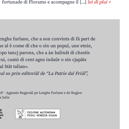
fortunade di Floramo e acompagne il […]
lei di plui +
lenghe furlane, che a son convints di fâ part de
e al è come dî che o sin un popul, une etnie,
po tancj parons, che a àn balinât di chestis
cui, cumò di cent agns indaûr o sin cjapâts
al Stât talian».
ul so prin editoriâl de “La Patrie dal Friûl”,
LeF - Agjenzie Regjonâl pe Lenghe Furlane e de Regjon
 Julie