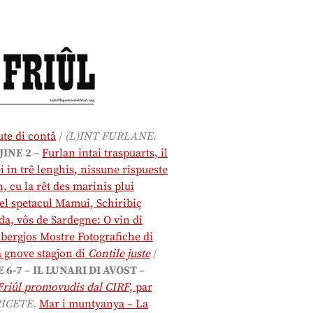
ute di contâ
/
(L)INT FURLANE
.
JINE 2
–
Furlan intai traspuarts, il
ei in trê lenghis, nissune rispueste
n, cu la rêt des marinis plui
biel spetacul Mamui, Schiribiç
a, vôs de Sardegne: O vin di
 bergjos Mostre Fotografiche di
 gnove stagjon di
Contile juste
/
E 6-7
–
IL LUNARI DI AVOST
–
ul Friûl promovudis dal CIRF
, par
ICETE.
Mar i muntyanya – La