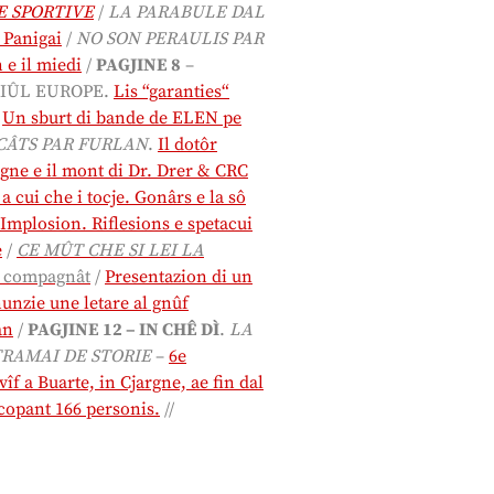
E SPORTIVE
/
LA PARABULE DAL
 Panigai
/
NO SON PERAULIS PAR
n e il miedi
/
PAGJINE 8
–
RIÛL EUROPE.
Lis “garanties“
/
Un sburt di bande de ELEN pe
ÂTS PAR FURLAN
.
Il dotôr
gne e il mont di Dr. Drer & CRC
a cui che i tocje. Gonârs e la sô
’Implosion. Riflesions e spetacui
e
/
CE MÛT CHE SI LEI LA
à compagnât
/
Presentazion di un
nunzie une letare al gnûf
an
/
PAGJINE 12 –
IN CHÊ DÌ
.
LA
TRAMAI DE STORIE
–
6e
 a Buarte, in Cjargne, ae fin dal
 copant 166 personis.
//