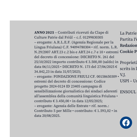
ANNO 2025
– Contributi ricevuti da Clape di
La Patrie
Culture Patrie dal Friûl – c.f. 01299830305
Partita 
– erogante: A.R.L.E.F. (Agenzia Regionale per la
Redazio
Lingua Friulana) C.F. 94094780304 • rif. norm. L.R.
Cookie P
N.29/2007 ART.23 c.2 bis e ART.24 c.7 e 10 • estremi
del decreto di concessione: DECRETO N. 261 del
25/10/2022 importo contributo € 3.500,00 (saldo) in
Proprietâ
data 06/11/2025 • DECRETO N. 173 del 27/06/2025 €
scrits in
34.842,23 in data 31/07/2025;
V.J.
– erogante: FONDAZIONE FRIULI CF. 00158650309 •
USPI – U
estremi del decreto di concessione: Codice
progetto 2024-0124 ID 23405 campagna di
sensibilizzazione giornalistica dei sindaci aderenti
ENSOUL 
all’assemblea della comunità linguistica Friulana •
contributo € 3.450,00 • in data 12/05/2025;
– erogante: Agenzia delle Entrate • rif. norm.:
Contributo 5 per Mille • contributo: € 1.593,02 • in
data 20/08/2025.