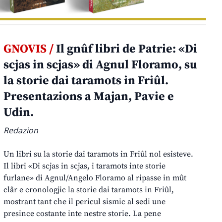
GNOVIS /
Il gnûf libri de Patrie: «Di
scjas in scjas» di Agnul Floramo, su
la storie dai taramots in Friûl.
Presentazions a Majan, Pavie e
Udin.
Redazion
Un libri su la storie dai taramots in Friûl nol esisteve.
Il libri «Di scjas in scjas, i taramots inte storie
furlane» di Agnul/Angelo Floramo al ripasse in mût
clâr e cronologjic la storie dai taramots in Friûl,
mostrant tant che il pericul sismic al sedi une
presince costante inte nestre storie. La pene