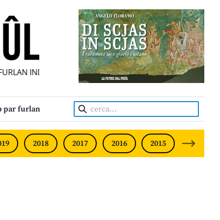
RLAN INDIPENDENT • INDEPENDENT FRIULIAN MONTHLY • 
Cerca:
 par furlan
019
2018
2017
2016
2015
2014