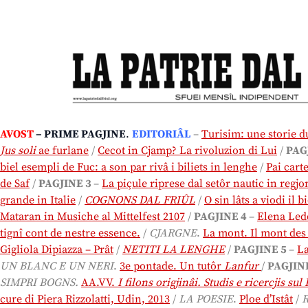
AVOST
– PRIME PAGJINE
.
EDITORIÂL
–
Turisim: une storie d
Jus soli
ae furlane
/
Cecot in Cjamp? La rivoluzion di Lui
/
PAG
biel esempli de Fuc: a son par rivâ i biliets in lenghe
/
Pai cart
de Saf
/
PAGJINE 3
–
La piçule riprese dal setôr nautic in regjo
grande in Italie
/
COGNONS DAL FRIÛL
/
O sin lâts a viodi il 
Mataran in Musiche al Mittelfest 2107
/
PAGJINE 4
–
Elena Ledd
tignî cont de nestre essence.
/
CJARGNE
.
La mont. Il mont des
Gigliola Dipiazza – Prât
/
NETITI LA LENGHE
/
PAGJINE 5
–
La
UN BLANC E UN NERI
.
3e pontade. Un tutôr
Lanfur
/
PAGJIN
SIMPRI BOGNS.
AA.VV.
I filons origjinâi. Studis e ricercjis s
cure di Piera Rizzolatti, Udin, 2013
/
LA POESIE
.
Ploe d’Istât
/
R