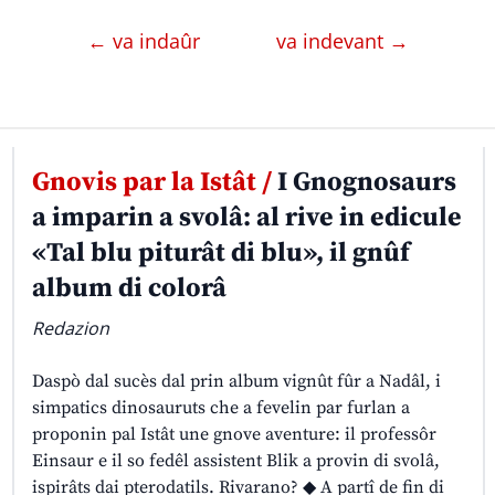
← va indaûr
va indevant →
Gnovis par la Istât /
I Gnognosaurs
a imparin a svolâ: al rive in edicule
«Tal blu piturât di blu», il gnûf
album di colorâ
Redazion
Daspò dal sucès dal prin album vignût fûr a Nadâl, i
simpatics dinosauruts che a fevelin par furlan a
proponin pal Istât une gnove aventure: il professôr
Einsaur e il so fedêl assistent Blik a provin di svolâ,
ispirâts dai pterodatils. Rivarano? ◆ A partî de fin di