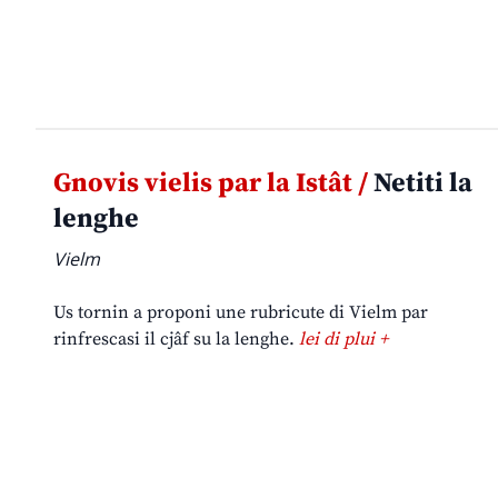
Gnovis vielis par la Istât /
Netiti la
lenghe
Vielm
Us tornin a proponi une rubricute di Vielm par
rinfrescasi il cjâf su la lenghe.
lei di plui +