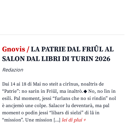
Gnovis /
LA PATRIE DAL FRIÛL AL
SALON DAL LIBRI DI TURIN 2026
Redazion
Dai 14 ai 18 di Mai no steit a cirînus, noaltris de
“Patrie”: no sarin in Friûl, ma inaltrò.◆ No, no lìn in
esili. Pal moment, jessi “furlans che no si rindin” nol
è ancjemò une colpe. Salacor lu deventarà, ma pal
moment o podin jessi “libars di sielzi” di lâ in
“mission”. Une mission […]
lei di plui +