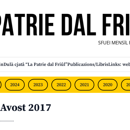
SFUEI MENSÎL FU
in
Dulà cjatâ “La Patrie dal Friûl”
Publicazions/Libris
Links: web
2024
2023
2022
2021
2020
2
Avost 2017
............