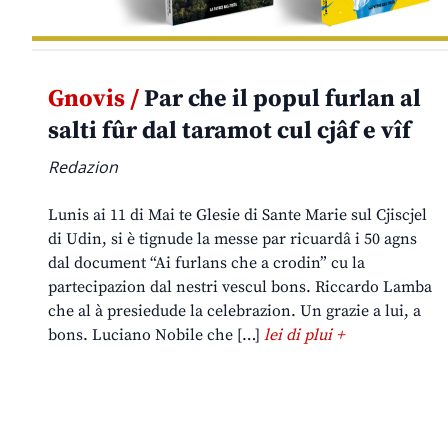
Gnovis /
Par che il popul furlan al
salti fûr dal taramot cul cjâf e vîf
Redazion
Lunis ai 11 di Mai te Glesie di Sante Marie sul Cjiscjel
di Udin, si è tignude la messe par ricuardâ i 50 agns
dal document “Ai furlans che a crodin” cu la
partecipazion dal nestri vescul bons. Riccardo Lamba
che al à presiedude la celebrazion. Un grazie a lui, a
bons. Luciano Nobile che […]
lei di plui +