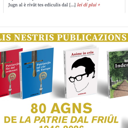
Jugn al è rivât tes ediculis dal […]
lei di plui +