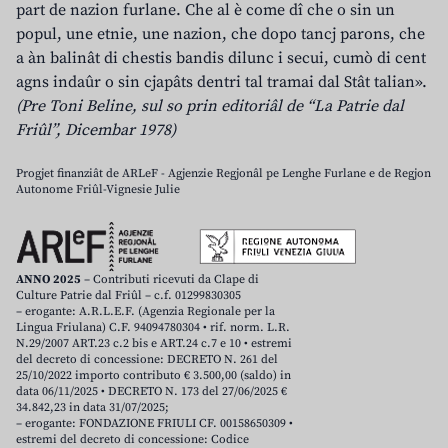
part de nazion furlane. Che al è come dî che o sin un
popul, une etnie, une nazion, che dopo tancj parons, che
a àn balinât di chestis bandis dilunc i secui, cumò di cent
agns indaûr o sin cjapâts dentri tal tramai dal Stât talian».
(Pre Toni Beline, sul so prin editoriâl de “La Patrie dal
Friûl”, Dicembar 1978)
Progjet finanziât de ARLeF - Agjenzie Regjonâl pe Lenghe Furlane e de Regjon
Autonome Friûl-Vignesie Julie
ANNO 2025
– Contributi ricevuti da Clape di
Culture Patrie dal Friûl – c.f. 01299830305
– erogante: A.R.L.E.F. (Agenzia Regionale per la
Lingua Friulana) C.F. 94094780304 • rif. norm. L.R.
N.29/2007 ART.23 c.2 bis e ART.24 c.7 e 10 • estremi
del decreto di concessione: DECRETO N. 261 del
25/10/2022 importo contributo € 3.500,00 (saldo) in
data 06/11/2025 • DECRETO N. 173 del 27/06/2025 €
34.842,23 in data 31/07/2025;
– erogante: FONDAZIONE FRIULI CF. 00158650309 •
estremi del decreto di concessione: Codice