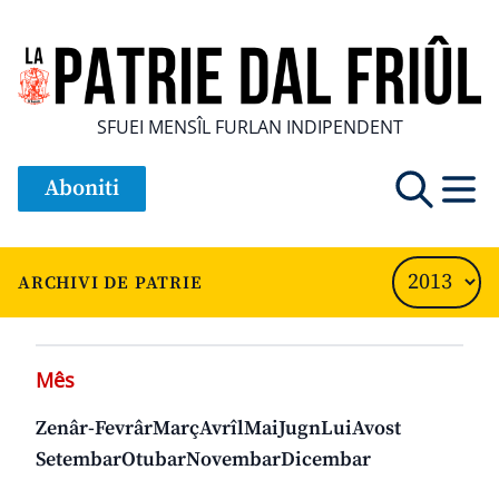
SFUEI MENSÎL FURLAN INDIPENDENT
Aboniti
ARCHIVI DE PATRIE
Mês
Zenâr-Fevrâr
Març
Avrîl
Mai
Jugn
Lui
Avost
Setembar
Otubar
Novembar
Dicembar