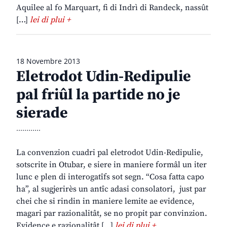
Aquilee al fo Marquart, fi di Indrì di Randeck, nassût
[…]
lei di plui +
18 Novembre 2013
Eletrodot Udin-Redipulie
pal friûl la partide no je
sierade
............
La convenzion cuadri pal eletrodot Udin-Redipulie,
sotscrite in Otubar, e siere in maniere formâl un iter
lunc e plen di interogatîfs sot segn. “Cosa fatta capo
ha”, al sugjerirès un antîc adasi consolatori, just par
chei che si rindin in maniere lemite ae evidence,
magari par razionalitât, se no propit par convinzion.
Evidence e razionalitât […]
lei di plui +