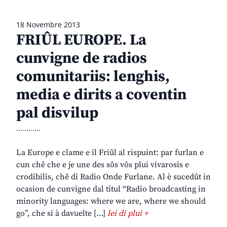
18 Novembre 2013
FRIÛL EUROPE. La
cunvigne de radios
comunitariis: lenghis,
media e dirits a coventin
pal disvilup
............
La Europe e clame e il Friûl al rispuint: par furlan e
cun chê che e je une des sôs vôs plui vivarosis e
crodibilis, chê di Radio Onde Furlane. Al è sucedût in
ocasion de cunvigne dal titul “Radio broadcasting in
minority languages: where we are, where we should
go”, che si à davuelte […]
lei di plui +