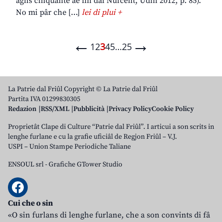
agns cinquante ae fin dal Nûfcent, Udin 2012, p. 85).
No mi pâr che […]
lei di plui +
←
→
1
2
3
4
5
…
25
La Patrie dal Friûl Copyright © La Patrie dal Friûl
Partita IVA 01299830305
Redazion
RSS/XML
Pubblicità
Privacy Policy
Cookie Policy
Proprietât Clape di Culture “Patrie dal Friûl”. I articui a son scrits in
lenghe furlane e cu la grafie uficiâl de Regjon Friûl – V.J.
USPI – Union Stampe Periodiche Taliane
ENSOUL srl
-
Grafiche GTower Studio
Cui che o sin
«O sin furlans di lenghe furlane, che a son convints di fâ