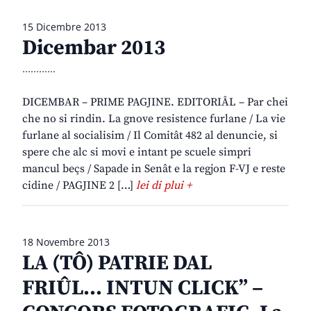
15 Dicembre 2013
Dicembar 2013
............
DICEMBAR – PRIME PAGJINE. EDITORIÂL – Par chei
che no si rindin. La gnove resistence furlane / La vie
furlane al socialisim / Il Comitât 482 al denuncie, si
spere che alc si movi e intant pe scuele simpri
mancul beçs / Sapade in Senât e la regjon F-VJ e reste
cidine / PAGJINE 2 […]
lei di plui +
18 Novembre 2013
LA (TÔ) PATRIE DAL
FRIÛL… INTUN CLICK” –