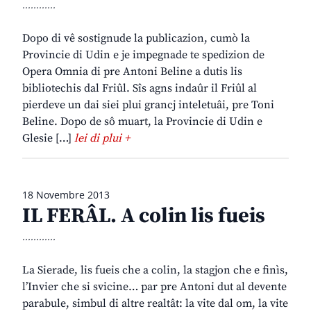
............
Dopo di vê sostignude la publicazion, cumò la
Provincie di Udin e je impegnade te spedizion de
Opera Omnia di pre Antoni Beline a dutis lis
bibliotechis dal Friûl. Sîs agns indaûr il Friûl al
pierdeve un dai siei plui grancj inteletuâi, pre Toni
Beline. Dopo de sô muart, la Provincie di Udin e
Glesie […]
lei di plui +
18 Novembre 2013
IL FERÂL. A colin lis fueis
............
La Sierade, lis fueis che a colin, la stagjon che e finìs,
l’Invier che si svicine… par pre Antoni dut al devente
parabule, simbul di altre realtât: la vite dal om, la vite