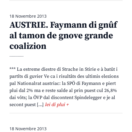
18 Novembre 2013
AUSTRIE. Faymann di gnûf
al tamon de gnove grande
coalizion
............
*** La estreme diestre di Strache in Stirie e à batût i
partîts di guvier Ve ca i risultâts des ultimis elezions
pal Nationalrat austriac: la SPÖ di Faymann e piert
plui dal 2% ma e reste salde al prin puest cul 26,8%
dai vôts; la ÖVP dal discontent Spindelegger e je al
secont puest […]
lei di plui +
18 Novembre 2013