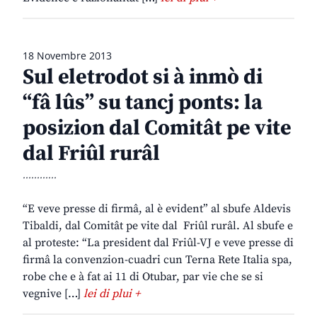
18 Novembre 2013
Sul eletrodot si à inmò di
“fâ lûs” su tancj ponts: la
posizion dal Comitât pe vite
dal Friûl rurâl
............
“E veve presse di firmâ, al è evident” al sbufe Aldevis
Tibaldi, dal Comitât pe vite dal Friûl rurâl. Al sbufe e
al proteste: “La president dal Friûl-VJ e veve presse di
firmâ la convenzion-cuadri cun Terna Rete Italia spa,
robe che e à fat ai 11 di Otubar, par vie che se si
vegnive […]
lei di plui +