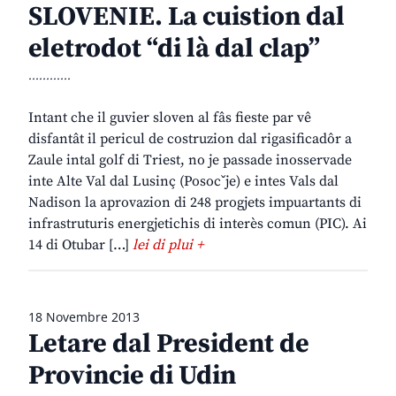
SLOVENIE. La cuistion dal
eletrodot “di là dal clap”
............
Intant che il guvier sloven al fâs fieste par vê
disfantât il pericul de costruzion dal rigasificadôr a
Zaule intal golf di Triest, no je passade inosservade
inte Alte Val dal Lusinç (Posocˇje) e intes Vals dal
Nadison la aprovazion di 248 progjets impuartants di
infrastruturis energjetichis di interès comun (PIC). Ai
14 di Otubar […]
lei di plui +
18 Novembre 2013
Letare dal President de
Provincie di Udin