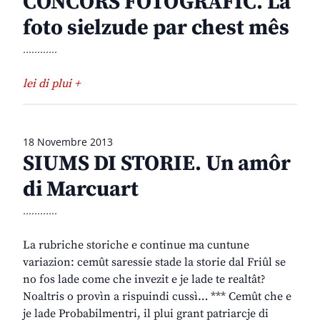
CONCORS FOTOGRAFIC. La
foto sielzude par chest mês
............
lei di plui +
18 Novembre 2013
SIUMS DI STORIE. Un amôr
di Marcuart
............
La rubriche storiche e continue ma cuntune
variazion: cemût saressie stade la storie dal Friûl se
no fos lade come che invezit e je lade te realtât?
Noaltris o provìn a rispuindi cussì… *** Cemût che e
je lade Probabilmentri, il plui grant patriarcje di