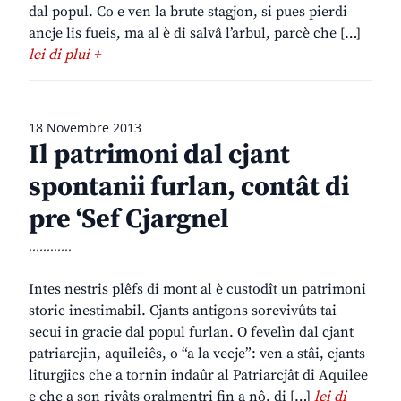
dal popul. Co e ven la brute stagjon, si pues pierdi
ancje lis fueis, ma al è di salvâ l’arbul, parcè che […]
lei di plui +
18 Novembre 2013
Il patrimoni dal cjant
spontanii furlan, contât di
pre ‘Sef Cjargnel
............
Intes nestris plêfs di mont al è custodît un patrimoni
storic inestimabil. Cjants antigons sorevivûts tai
secui in gracie dal popul furlan. O fevelìn dal cjant
patriarcjin, aquileiês, o “a la vecje”: ven a stâi, cjants
liturgjics che a tornin indaûr al Patriarcjât di Aquilee
e che a son rivâts oralmentri fin a nô, di […]
lei di