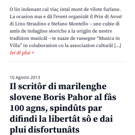
O lin indenant cul viaç intal mont de vilote furlane.
La ocasion nus e dâ l’event organizât il Prin di Avost
di Lino Straulino e Stefano Montello – une cubie di
amîs de indagjine storiche a la origjin de nestre
tradizion musicâl – te suaze de rassegne “Musica in
Villa” in colaborazion cu la associazion culturâl […]
lei di plui +
10 Agosto 2013
Il scritôr di marilenghe
slovene Boris Pahor al fâs
100 agns, spindûts par
difindi la libertât sô e dai
plui disfortunâts