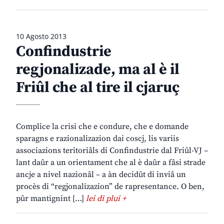
10 Agosto 2013
Confindustrie
regjonalizade, ma al è il
Friûl che al tire il cjaruç
............
Complice la crisi che e condure, che e domande
sparagns e razionalizazion dai coscj, lis variis
associazions teritoriâls di Confindustrie dal Friûl-VJ –
lant daûr a un orientament che al è daûr a fâsi strade
ancje a nivel nazionâl – a àn decidût di inviâ un
procès di “regjonalizazion” de rapresentance. O ben,
pûr mantignint […]
lei di plui +