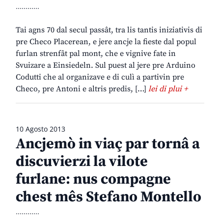
............
Tai agns 70 dal secul passât, tra lis tantis iniziativis di
pre Checo Placerean, e jere ancje la fieste dal popul
furlan strenfât pal mont, che e vignive fate in
Svuizare a Einsiedeln. Sul puest al jere pre Arduino
Codutti che al organizave e di culì a partivin pre
Checo, pre Antoni e altris predis, […]
lei di plui +
10 Agosto 2013
Ancjemò in viaç par tornâ a
discuvierzi la vilote
furlane: nus compagne
chest mês Stefano Montello
............