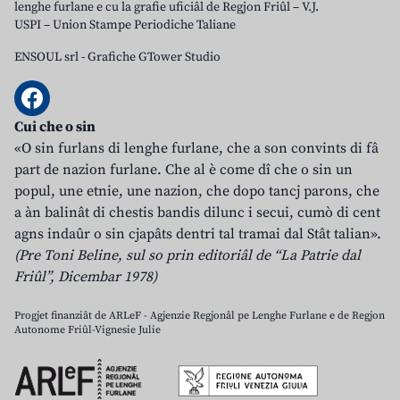
lenghe furlane e cu la grafie uficiâl de Regjon Friûl – V.J.
USPI – Union Stampe Periodiche Taliane
ENSOUL srl
-
Grafiche GTower Studio
Cui che o sin
«O sin furlans di lenghe furlane, che a son convints di fâ
part de nazion furlane. Che al è come dî che o sin un
popul, une etnie, une nazion, che dopo tancj parons, che
a àn balinât di chestis bandis dilunc i secui, cumò di cent
agns indaûr o sin cjapâts dentri tal tramai dal Stât talian».
(Pre Toni Beline, sul so prin editoriâl de “La Patrie dal
Friûl”, Dicembar 1978)
Progjet finanziât de ARLeF - Agjenzie Regjonâl pe Lenghe Furlane e de Regjon
Autonome Friûl-Vignesie Julie