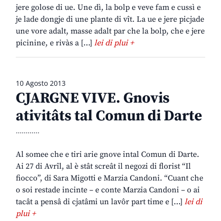
jere golose di ue. Une dì, la bolp e veve fam e cussì e
je lade dongje di une plante di vît. La ue e jere picjade
une vore adalt, masse adalt par che la bolp, che e jere
picinine, e rivàs a […]
lei di plui +
10 Agosto 2013
CJARGNE VIVE. Gnovis
ativitâts tal Comun di Darte
............
Al somee che e tiri arie gnove intal Comun di Darte.
Ai 27 di Avrîl, al è stât screât il negozi di florist “Il
fiocco”, di Sara Migotti e Marzia Candoni. “Cuant che
o soi restade incinte – e conte Marzia Candoni – o ai
tacât a pensâ di cjatâmi un lavôr part time e […]
lei di
plui +