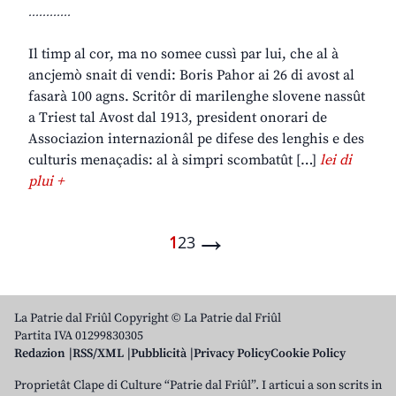
............
Il timp al cor, ma no somee cussì par lui, che al à
ancjemò snait di vendi: Boris Pahor ai 26 di avost al
fasarà 100 agns. Scritôr di marilenghe slovene nassût
a Triest tal Avost dal 1913, president onorari de
Associazion internazionâl pe difese des lenghis e des
culturis menaçadis: al à simpri scombatût […]
lei di
plui +
→
1
2
3
La Patrie dal Friûl Copyright © La Patrie dal Friûl
Partita IVA 01299830305
Redazion
RSS/XML
Pubblicità
Privacy Policy
Cookie Policy
Proprietât Clape di Culture “Patrie dal Friûl”. I articui a son scrits in