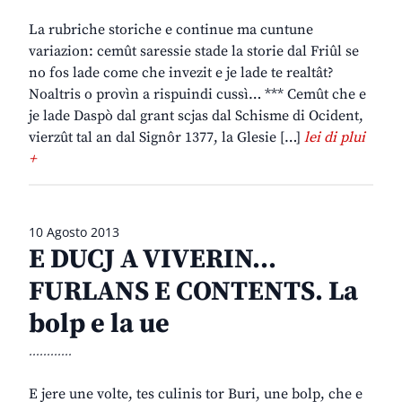
La rubriche storiche e continue ma cuntune
variazion: cemût saressie stade la storie dal Friûl se
no fos lade come che invezit e je lade te realtât?
Noaltris o provìn a rispuindi cussì… *** Cemût che e
je lade Daspò dal grant scjas dal Schisme di Ocident,
vierzût tal an dal Signôr 1377, la Glesie […]
lei di plui
+
10 Agosto 2013
E DUCJ A VIVERIN…
FURLANS E CONTENTS. La
bolp e la ue
............
E jere une volte, tes culinis tor Buri, une bolp, che e