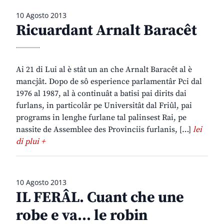
10 Agosto 2013
Ricuardant Arnalt Baracêt
............
Ai 21 di Lui al è stât un an che Arnalt Baracêt al è
mancjât. Dopo de sô esperience parlamentâr Pci dal
1976 al 1987, al à continuât a batisi pai dirits dai
furlans, in particolâr pe Universitât dal Friûl, pai
programs in lenghe furlane tal palinsest Rai, pe
nassite de Assemblee des Provinciis furlanis, […]
lei
di plui +
10 Agosto 2013
IL FERÂL. Cuant che une
robe e va… le robin