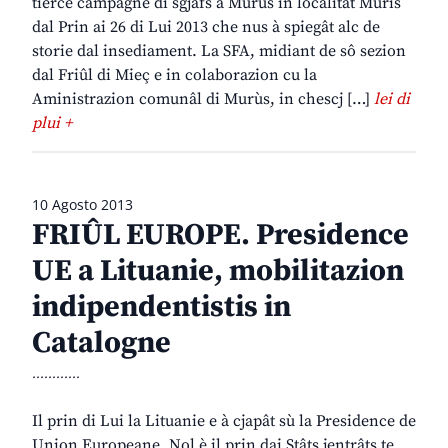
tierce campagne di sgjâfs a Murùs in localitât Muris
dal Prin ai 26 di Lui 2013 che nus à spiegât alc de
storie dal insediament. La SFA, midiant de sô sezion
dal Friûl di Mieç e in colaborazion cu la
Aministrazion comunâl di Murùs, in chescj […]
lei di
plui +
10 Agosto 2013
FRIÛL EUROPE. Presidence
UE a Lituanie, mobilitazion
indipendentistis in
Catalogne
............
Il prin di Lui la Lituanie e à cjapât sù la Presidence de
Union Europeane. Nol è il prin dai Stâts jentrâts te