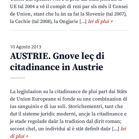
UE tal 2004 a vê il compit di rezi par sîs mês il Consei
de Union, stant che lu àn za fat la Slovenie (tal 2007),
la Cechie (tal 2008), la Ongjarie […]
lei di plui +
10 Agosto 2013
AUSTRIE. Gnove leç di
citadinance in Austrie
............
La legjislazion su la citadinance de plui part dai Stâts
de Union Europeane si fonde su une combinazion di
ius sanguinis e di ius soli. Storichementri, tant che
dut il sisteme juridic moderni, ancje la citadinance e
je stade regolade daûr la tradizion dal dirit roman;
secont chel, un individui al è stât definît daûr […]
lei
di plui +