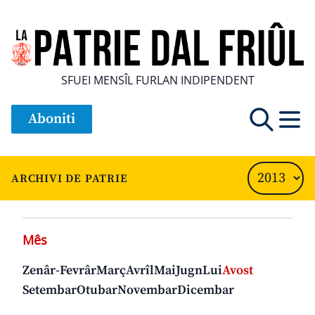
SFUEI MENSÎL FURLAN INDIPENDENT
Aboniti
ARCHIVI DE PATRIE
Mês
Zenâr-Fevrâr
Març
Avrîl
Mai
Jugn
Lui
Avost
Setembar
Otubar
Novembar
Dicembar