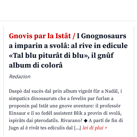
Gnovis par la Istât /
I Gnognosaurs
a imparin a svolâ: al rive in edicule
«Tal blu piturât di blu», il gnûf
album di colorâ
Redazion
Daspò dal sucès dal prin album vignût fûr a Nadâl, i
simpatics dinosauruts che a fevelin par furlan a
proponin pal Istât une gnove aventure: il professôr
Einsaur e il so fedêl assistent Blik a provin di svolâ,
ispirâts dai pterodatils. Rivarano? ◆ A partî de fin di
Jugn al è rivât tes ediculis dal […]
lei di plui +