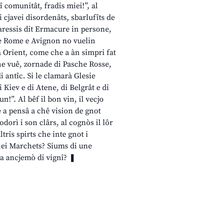
î comunitât, fradis miei!”, al
 cjavei disordenâts, sbarlufîts de
varessis dit Ermacure in persone,
 Se Rome e Avignon no vuelin
 a Orient, come che a àn simpri fat
che vuê, zornade di Pasche Rosse,
 antîc. Si le clamarà Glesie
 Kiev e di Atene, di Belgrât e di
!”. Al bêf il bon vin, il vecjo
e a pensâ a chê vision de gnot
dorì i son clârs, al cognòs il lôr
ltris spirts che inte gnot i
chei Marchets? Siums di une
a ancjemò di vignî? ❚