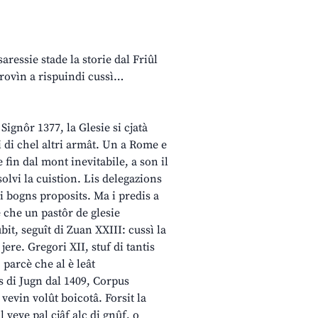
ressie stade la storie dal Friûl
 provìn a rispuindi cussì…
Signôr 1377, la Glesie si cjatà
ri di chel altri armât. Un a Rome e
 fin dal mont inevitabile, a son il
isolvi la cuistion. Lis delegazions
ui bogns proposits. Ma i predis a
e che un pastôr de glesie
bit, seguît di Zuan XXIII: cussì la
ere. Gregori XII, stuf di tantis
, parcè che al è leât
îs di Jugn dal 1409, Corpus
vevin volût boicotâ. Forsit la
 veve pal cjâf alc di gnûf, o