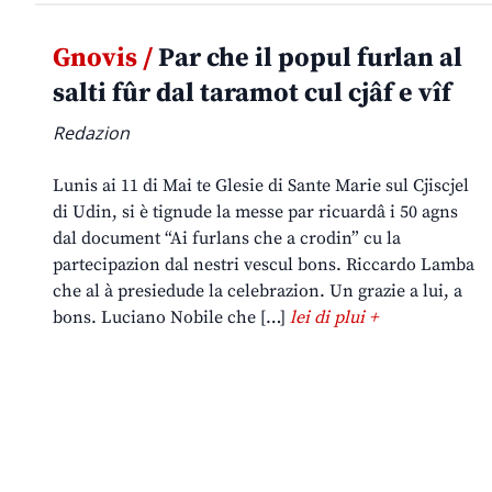
Gnovis /
Par che il popul furlan al
salti fûr dal taramot cul cjâf e vîf
Redazion
Lunis ai 11 di Mai te Glesie di Sante Marie sul Cjiscjel
di Udin, si è tignude la messe par ricuardâ i 50 agns
dal document “Ai furlans che a crodin” cu la
partecipazion dal nestri vescul bons. Riccardo Lamba
che al à presiedude la celebrazion. Un grazie a lui, a
bons. Luciano Nobile che […]
lei di plui +