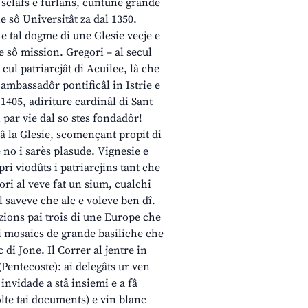
, sclâfs e furlans, cuntune grande
e sô Universitât za dal 1350.
he tal dogme di une Glesie vecje e
ae sô mission. Gregori – al secul
cul patriarcjât di Acuilee, là che
: ambassadôr pontificâl in Istrie e
 1405, adiriture cardinâl di Sant
i par vie dal so stes fondadôr!
ndâ la Glesie, scomençant propit di
e no i sarès plasude. Vignesie e
ri viodûts i patriarcjins tant che
ori al veve fat un sium, cualchi
 saveve che alc e voleve ben dî.
zions pai trois di une Europe che
 i mosaics de grande basiliche che
 di Jone. Il Correr al jentre in
Pentecoste): ai delegâts ur ven
 invidade a stâ insiemi e a fâ
lte tai documents) e vin blanc