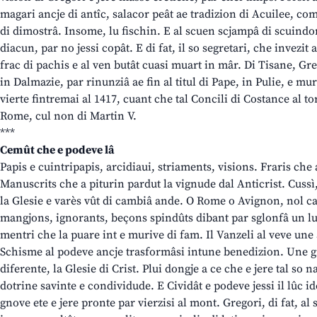
magari ancje di antîc, salacor peât ae tradizion di Acuilee, com
di dimostrâ. Insome, lu fischin. E al scuen scjampâ di scuindon:
diacun, par no jessi copât. E di fat, il so segretari, che invezit a
frac di pachis e al ven butât cuasi muart in mâr. Di Tisane, Grego
in Dalmazie, par rinunziâ ae fin al titul di Pape, in Pulie, e mur
vierte fintremai al 1417, cuant che tal Concili di Costance al to
Rome, cul non di Martin V.
***
Cemût che e podeve lâ
Papis e cuintripapis, arcidiaui, striaments, visions. Fraris che 
Manuscrits che a piturin pardut la vignude dal Anticrist. Cussì
la Glesie e varès vût di cambiâ ande. O Rome o Avignon, nol c
mangjons, ignorants, beçons spindûts dibant par sglonfâ un lust
mentri che la puare int e murive di fam. Il Vanzeli al veve une a
Schisme al podeve ancje trasformâsi intune benedizion. Une g
diferente, la Glesie di Crist. Plui dongje a ce che e jere tal so n
dotrine savinte e condividude. E Cividât e podeve jessi il lûc i
gnove ete e jere pronte par vierzisi al mont. Gregori, di fat, a