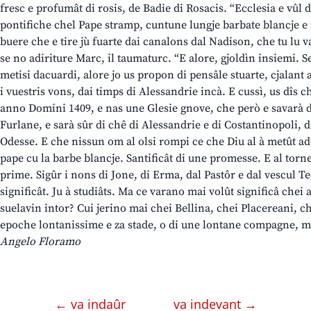
fresc e profumât di rosis, de Badie di Rosacis. “Ecclesia e vûl d
pontifiche chel Pape stramp, cuntune lungje barbate blancje e i
buere che e tire jù fuarte dai canalons dal Nadison, che tu lu 
se no adiriture Marc, il taumaturc. “E alore, gjoldìn insiemi.
metisi dacuardi, alore jo us propon di pensâle stuarte, cjalant
i vuestris vons, dai timps di Alessandrie incà. E cussì, us dîs 
anno Domini 1409, e nas une Glesie gnove, che però e savarà di
Furlane, e sarà sûr di chê di Alessandrie e di Costantinopoli, di
Odesse. E che nissun om al olsi rompi ce che Diu al à metût adun
pape cu la barbe blancje. Santificât di une promesse. E al torn
prime. Sigûr i nons di Jone, di Erma, dal Pastôr e dal vescul Teo
significât. Ju à studiâts. Ma ce varano mai volût significâ chei a
suelavin intor? Cui jerino mai chei Bellina, chei Placereani, 
epoche lontanissime e za stade, o di une lontane compagne, m
Angelo Floramo
← va indaûr
va indevant →