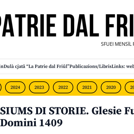
SFUEI MENSÎL FUR
in
Dulà cjatâ “La Patrie dal Friûl”
Publicazions/Libris
Links: web
2024
2023
2022
2021
2020
2
SIUMS DI STORIE. Glesie F
Domini 1409