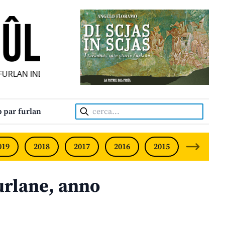
LAN INDIPENDENT • INDEPENDENT FRIULIAN MONTHLY • N
Cerca:
 par furlan
019
2018
2017
2016
2015
2014
urlane, anno