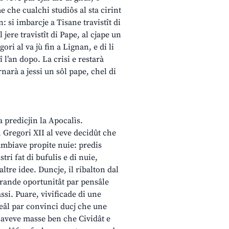
e che cualchi studiôs al sta cirint
 si imbarcje a Tisane travistît di
l jere travistît di Pape, al cjape un
ri al va jù fin a Lignan, e di li
î l’an dopo. La crisi e restarà
rnarà a jessi un sôl pape, chel di
a predicjin la Apocalìs.
, Gregori XII al veve decidût che
ambiave propite nuie: predis
ri fat di bufulis e di nuie,
ltre idee. Duncje, il ribalton dal
rande oportunitât par pensâle
assi. Puare, vivificade di une
deâl par convinci ducj che une
l saveve masse ben che Cividât e