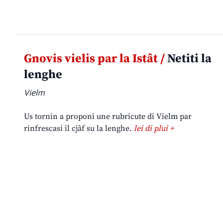
Gnovis vielis par la Istât /
Netiti la
lenghe
Vielm
Us tornin a proponi une rubricute di Vielm par
rinfrescasi il cjâf su la lenghe.
lei di plui +