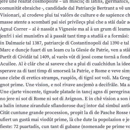
jere une realtât cosmopolite – un miscliç di latins, gjermanics
comunitât ebraiche -, candidade dal Patriarcje Bertrant a vê un
Visionari, al crodeve plui tai valôrs de culture e de sapience c
masse atente a scombati pai siei privileçs plui che a stâi daûr 
Agnul Correr – al è nassût a Vignesie ma al à un grum di leams 
jenfri i siei munistîrs al à passât tant timp a studiâ e a formâsi
in Dalmazie tal 1387, patriarcje di Costantinopoli dal 1390 e tal
Marc e duncje fuart di un leam cu la Glesie de Patrie, ven a stâ
Partît di Cividât tal 1409, al varès vût di jessi come tornâ a fo
Acuilee. Al è clâr che al saveve che a plui di cualchidun la ide
sperave za di tant timp di smorseâ la Patrie, e Rome e veve simp
une clebe di eretics stramps, ruspiôs, di tignî sot voli. Ma Greg
gnot prime. Une vision, e nol rivave ancjemò a decifrâle. Ma al
Une cjarte vincente, tignude platade in tancj agns di peregrina
no jere ni sot di Rome ni sot di Avignon. E in chê vision a son
a balin intune zirandule sflandorose ducj intor dal simbul antîc
Citât cuntune grande procession, propit la dì de Pasche Rosse (
ufiert un gustâ mai viodût prime, là che dute la popolazion e je
fieste: 72 puartadis, cun tant di gubane (nomenade pe prime vo