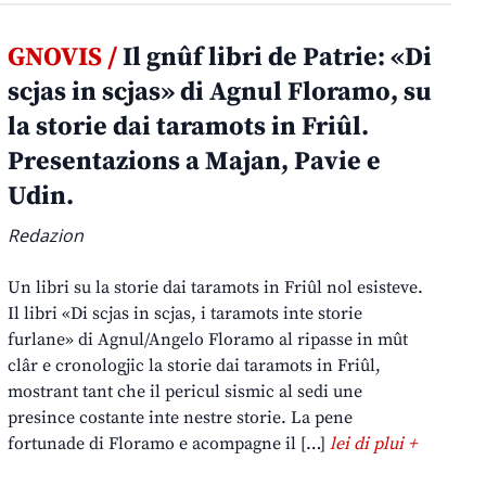
GNOVIS /
Il gnûf libri de Patrie: «Di
scjas in scjas» di Agnul Floramo, su
la storie dai taramots in Friûl.
Presentazions a Majan, Pavie e
Udin.
Redazion
Un libri su la storie dai taramots in Friûl nol esisteve.
Il libri «Di scjas in scjas, i taramots inte storie
furlane» di Agnul/Angelo Floramo al ripasse in mût
clâr e cronologjic la storie dai taramots in Friûl,
mostrant tant che il pericul sismic al sedi une
presince costante inte nestre storie. La pene
fortunade di Floramo e acompagne il […]
lei di plui +