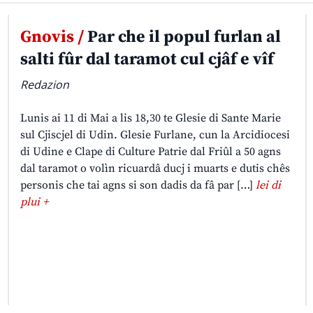
Gnovis /
Par che il popul furlan al
salti fûr dal taramot cul cjâf e vîf
Redazion
Lunis ai 11 di Mai a lis 18,30 te Glesie di Sante Marie
sul Cjiscjel di Udin. Glesie Furlane, cun la Arcidiocesi
di Udine e Clape di Culture Patrie dal Friûl a 50 agns
dal taramot o volìn ricuardâ ducj i muarts e dutis chês
personis che tai agns si son dadis da fâ par […]
lei di
plui +