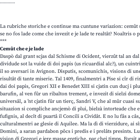
............
La rubriche storiche e continue ma cuntune variazion: cemût sa
se no fos lade come che invezit e je lade te realtât? Noaltris o
***
Cemût che e je lade
Daspò dal grant scjas dal Schisme di Ocident, vierzût tal an dal 
dividude sot la vuide di doi papis (us ricuardial alc?), un cuint
il so aversari in Avignon. Disputis, scomunichis, visions di une
risultât di tante miserie. Tal 1409, finalmentri a Pise si cîr di r
dai doi papis, Gregori XII e Benedet XIII si cjatin cun ducj i pl
barufin, al ven fûr un ribalton trement, e invezit di sielzi dom
universâl, a ’nt cjatin fûr un tierç, Sandri V, che al mûr cuasi su
situazion si compliche ancjemò di plui, bielzà intorteade che e j
fufignis, al decît di puartâ il Concili a Cividât. E no lu fâs a câs
culturalmentri ae glesie di Aquilee. Ma la dì di vierzidure, ai s
Domini, a saran pardabon pôcs i predis e i prelâts presints. Lu 
vision di Gregori e jere masse eretiche, par chei timps. Forsit al