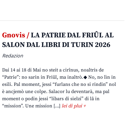
Gnovis /
LA PATRIE DAL FRIÛL AL
SALON DAL LIBRI DI TURIN 2026
Redazion
Dai 14 ai 18 di Mai no steit a cirînus, noaltris de
“Patrie”: no sarin in Friûl, ma inaltrò.◆ No, no lìn in
esili. Pal moment, jessi “furlans che no si rindin” nol
è ancjemò une colpe. Salacor lu deventarà, ma pal
moment o podin jessi “libars di sielzi” di lâ in
“mission”. Une mission […]
lei di plui +