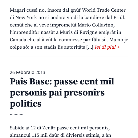
Magari cussì no, insom dal gnûf World Trade Center
di New York no si podarà viodi la bandiere dal Friûl,
cemût che al veve imprometût Mario Collavino,
l’imprenditôr nassût a Muris di Ruvigne emigrât in
Canada che al à vût la commesse par fâlu sù. Ma no je
colpe sô: a son stadis lis autoritâts […]
lei di plui +
26 Febbraio 2013
Paîs Basc: passe cent mil
personis pai presonîrs
politics
............
Sabide ai 12 di Zenâr passe cent mil personis,
almancul 115 mil daûr di diviersis stimis, a àn