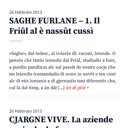
26 Febbraio 2013
SAGHE FURLANE – 1. Il
Friûl al è nassût cussì
............
«Saghe», dal todesc, al volarès dî: racont, leiende. O
pensín che tantis leiendis dal Friûl, studiadis a font,
a puedin pandinus alc sul passât de nestre çocje che
tes leiendis tramandadis di nono in nevôt e ten cont
alc di etis lontanis e di gjernaziis tant diferentis che,
cul lâ dal timp, a àn dât […]
lei di plui +
26 Febbraio 2013
CJARGNE VIVE. La aziende