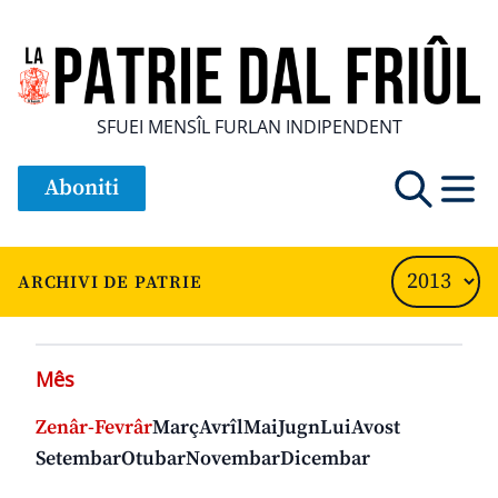
SFUEI MENSÎL FURLAN INDIPENDENT
Aboniti
ARCHIVI DE PATRIE
Mês
Zenâr-Fevrâr
Març
Avrîl
Mai
Jugn
Lui
Avost
Setembar
Otubar
Novembar
Dicembar