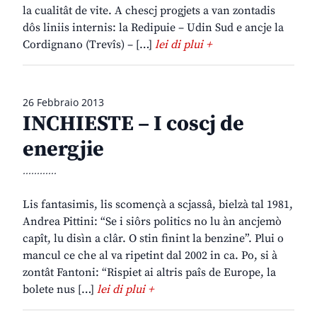
la cualitât de vite. A chescj progjets a van zontadis
dôs liniis internis: la Redipuie – Udin Sud e ancje la
Cordignano (Trevîs) – […]
lei di plui +
26 Febbraio 2013
INCHIESTE – I coscj de
energjie
............
Lis fantasimis, lis scomençà a scjassâ, bielzà tal 1981,
Andrea Pittini: “Se i siôrs politics no lu àn ancjemò
capît, lu disìn a clâr. O stin finint la benzine”. Plui o
mancul ce che al va ripetint dal 2002 in ca. Po, si à
zontât Fantoni: “Rispiet ai altris paîs de Europe, la
bolete nus […]
lei di plui +