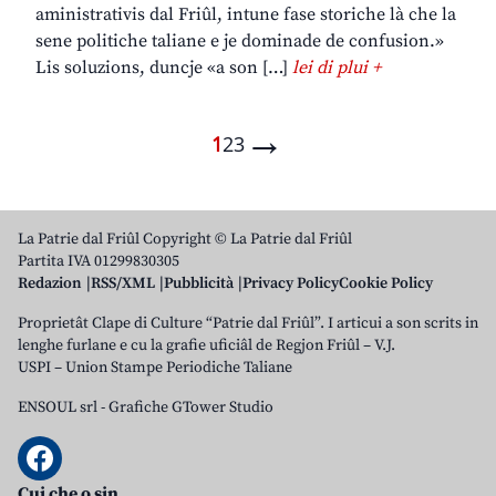
aministrativis dal Friûl, intune fase storiche là che la
sene politiche taliane e je dominade de confusion.»
Lis soluzions, duncje «a son […]
lei di plui +
→
1
2
3
La Patrie dal Friûl Copyright © La Patrie dal Friûl
Partita IVA 01299830305
Redazion
RSS/XML
Pubblicità
Privacy Policy
Cookie Policy
Proprietât Clape di Culture “Patrie dal Friûl”. I articui a son scrits in
lenghe furlane e cu la grafie uficiâl de Regjon Friûl – V.J.
USPI – Union Stampe Periodiche Taliane
ENSOUL srl
-
Grafiche GTower Studio
Cui che o sin