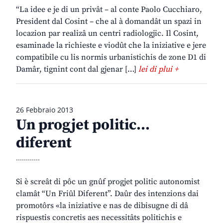
“La idee e je di un privât – al conte Paolo Cucchiaro,
President dal Cosint – che al à domandât un spazi in
locazion par realizâ un centri radiologjic. Il Cosint,
esaminade la richieste e viodût che la iniziative e jere
compatibile cu lis normis urbanistichis de zone D1 di
Damâr, tignint cont dal gjenar […]
lei di plui +
26 Febbraio 2013
Un progjet politic…
diferent
............
Si è screât di pôc un gnûf progjet politic autonomist
clamât “Un Friûl Diferent”. Daûr des intenzions dai
promotôrs «la iniziative e nas de dibisugne di dâ
rispuestis concretis aes necessitâts politichis e