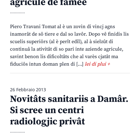
agricule de famee
............
Piero Travani Tomat al è un zovin di vincj agns
inamorât de sô tiere e dal so lavôr. Dopo vê finidis lis
scuelis superiôrs (al è perît edîl), al à sielzût di
continuâ la ativitât di so pari inte aziende agricule,
savint benon lis dificoltâts che al varès cjatât ma
fiduciôs intun doman plen di […]
lei di plui +
26 Febbraio 2013
Novitâts sanitariis a Damâr.
Si scree un centri
radiologjic privât
............