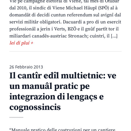
Vie pe campagne eletorâl di Viene, tal mês di Otubar
dal 2010, il sindic di Viene Michael Häupl (SPÖ) al à
domandât di decidi cuntun referendum sul avignî dal
servizi militâr obligatori. Dacuardi a pro di un esercit
professionâl a jerin i Verts, BZÖ e il gnûf partît tor il
miliardari canadês-austriac Stronach; cuintri, il […]
lei di plui +
26 Febbraio 2013
Il cantîr edîl multietnic: ve
un manuâl pratic pe
integrazion di lengaçs e
cognossincis
............
“Manuale pratico delle costruzioni per un cantiere