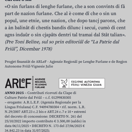
«O sin furlans di lenghe furlane, che a son convints di fâ
part de nazion furlane. Che al è come dî che o sin un
popul, une etnie, une nazion, che dopo tancj parons, che
a àn balinât di chestis bandis dilunc i secui, cumò di cent
agns indaûr o sin cjapâts dentri tal tramai dal Stât talian».
(Pre Toni Beline, sul so prin editoriâl de “La Patrie dal
Friûl”, Dicembar 1978)
Progjet finanziât de ARLeF - Agjenzie Regjonâl pe Lenghe Furlane e de Regjon
Autonome Friûl-Vignesie Julie
ANNO 2025
– Contributi ricevuti da Clape di
Culture Patrie dal Friûl – c.f. 01299830305
– erogante: A.R.L.E.F. (Agenzia Regionale per la
Lingua Friulana) C.F. 94094780304 • rif. norm. L.R.
N.29/2007 ART.23 c.2 bis e ART.24 c.7 e 10 • estremi
del decreto di concessione: DECRETO N. 261 del
25/10/2022 importo contributo € 3.500,00 (saldo) in
data 06/11/2025 • DECRETO N. 173 del 27/06/2025 €
34.842,23 in data 31/07/2025;