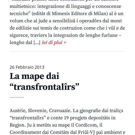
multietnico: integrazione di linguaggi e conoscenze
tecniche” (editât di Mimesis Editore di Milan) al è un
volum che al jude a sensibilizâ i operadôrs dal mont
de edilizie sui temis de costruzion come che i vûl e de
sigurece, traviers la integrazion de lenghe furlane –
lenghe dal […]
lei di plui +
26 Febbraio 2013
La mape dai
“transfrontalîrs”
............
Austrie, Slovenie, Cravuazie. La gjeografie dai traliçs
“transfrontalîrs” e conte 19 progjets depositâts in
Regjon. Ju à metûts su mape il Cordicom, il
Coordinament dai Comitâts dal Friûl-VJ pal ambient e