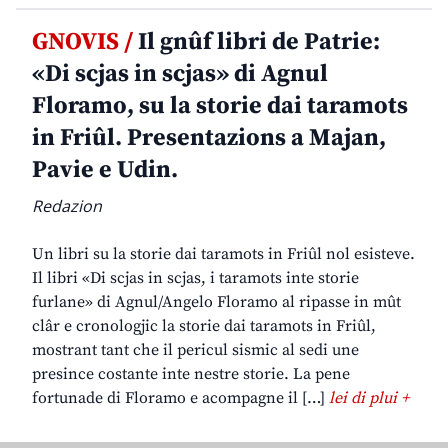
GNOVIS /
Il gnûf libri de Patrie:
«Di scjas in scjas» di Agnul
Floramo, su la storie dai taramots
in Friûl. Presentazions a Majan,
Pavie e Udin.
Redazion
Un libri su la storie dai taramots in Friûl nol esisteve.
Il libri «Di scjas in scjas, i taramots inte storie
furlane» di Agnul/Angelo Floramo al ripasse in mût
clâr e cronologjic la storie dai taramots in Friûl,
mostrant tant che il pericul sismic al sedi une
presince costante inte nestre storie. La pene
fortunade di Floramo e acompagne il […]
lei di plui +