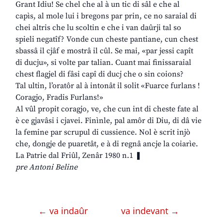
Grant Idiu! Se chel che al à un tic di sâl e che al
capìs, al mole lui i bregons par prin, ce no saraial di
chei altris che lu scoltin e che i van daûrji tal so
spieli negatîf? Vonde cun cheste pantiane, cun chest
sbassâ il cjâf e mostrâ il cûl. Se mai, «par jessi capît
di ducju», si volte par talian. Cuant mai finissaraial
chest flagjel di fâsi capî di ducj che o sin coions?
Tal ultin, l’oratôr al à intonât il solit «Fuarce furlans !
Coragjo, Fradis Furlans!»
Al vûl propit coragjo, ve, che cun int di cheste fate al
è ce gjavâsi i cjavei. Finìnle, pal amôr di Diu, di dâ vie
la femine par scrupul di cussience. Nol è scrit injò
che, dongje de puaretât, e à di regnâ ancje la coiarìe.
La Patrie dal Friûl, Zenâr 1980 n.1 ❚
pre Antoni Beline
← va indaûr
va indevant →