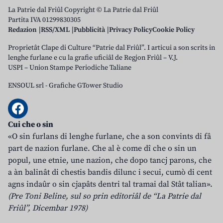
La Patrie dal Friûl Copyright © La Patrie dal Friûl
Partita IVA 01299830305
Redazion
RSS/XML
Pubblicità
Privacy Policy
Cookie Policy
Proprietât Clape di Culture “Patrie dal Friûl”. I articui a son scrits in
lenghe furlane e cu la grafie uficiâl de Regjon Friûl – V.J.
USPI – Union Stampe Periodiche Taliane
ENSOUL srl
-
Grafiche GTower Studio
Cui che o sin
«O sin furlans di lenghe furlane, che a son convints di fâ
part de nazion furlane. Che al è come dî che o sin un
popul, une etnie, une nazion, che dopo tancj parons, che
a àn balinât di chestis bandis dilunc i secui, cumò di cent
agns indaûr o sin cjapâts dentri tal tramai dal Stât talian».
(Pre Toni Beline, sul so prin editoriâl de “La Patrie dal
Friûl”, Dicembar 1978)