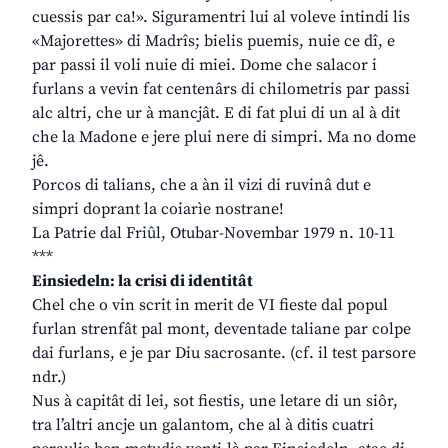
cuessis par ca!». Siguramentri lui al voleve intindi lis
«Majorettes» di Madrîs; bielis puemis, nuie ce dî, e
par passi il voli nuie di miei. Dome che salacor i
furlans a vevin fat centenârs di chilometris par passi
alc altri, che ur à mancjât. E di fat plui di un al à dit
che la Madone e jere plui nere di simpri. Ma no dome
jê.
Porcos di talians, che a àn il vizi di ruvinâ dut e
simpri doprant la coiarìe nostrane!
La Patrie dal Friûl, Otubar-Novembar 1979 n. 10-11
***
Einsiedeln: la crisi di identitât
Chel che o vin scrit in merit de VI fieste dal popul
furlan strenfât pal mont, deventade taliane par colpe
dai furlans, e je par Diu sacrosante. (cf. il test parsore
ndr.)
Nus à capitât di lei, sot fiestis, une letare di un siôr,
tra l’altri ancje un galantom, che al à ditis cuatri