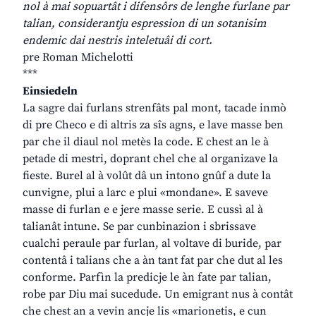
nol à mai sopuartât i difensôrs de lenghe furlane par
talian, considerantju espression di un sotanisim
endemic dai nestris inteletuâi di cort.
pre Roman Michelotti
***
Einsiedeln
La sagre dai furlans strenfâts pal mont, tacade inmò
di pre Checo e di altris za sîs agns, e lave masse ben
par che il diaul nol metès la code. E chest an le à
petade di mestri, doprant chel che al organizave la
fieste. Burel al à volût dâ un intono gnûf a dute la
cunvigne, plui a larc e plui «mondane». E saveve
masse di furlan e e jere masse serie. E cussì al à
talianât intune. Se par cunbinazion i sbrissave
cualchi peraule par furlan, al voltave di buride, par
contentâ i talians che a àn tant fat par che dut al les
conforme. Parfìn la predicje le àn fate par talian,
robe par Diu mai sucedude. Un emigrant nus à contât
che chest an a vevin ancje lis «marionetis, e cun