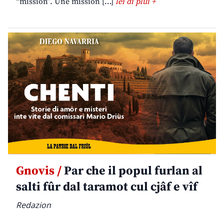
“mission”. Une mission […]
lei di plui +
Gnovis /
Par che il popul furlan al
salti fûr dal taramot cul cjâf e vîf
Redazion