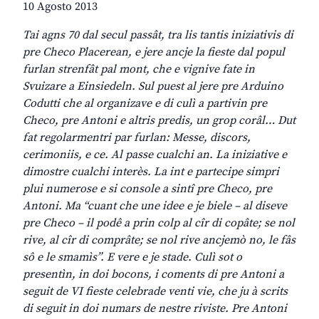
10 Agosto 2013
Tai agns 70 dal secul passât, tra lis tantis iniziativis di
pre Checo Placerean, e jere ancje la fieste dal popul
furlan strenfât pal mont, che e vignive fate in
Svuizare a Einsiedeln. Sul puest al jere pre Arduino
Codutti che al organizave e di culì a partivin pre
Checo, pre Antoni e altris predis, un grop corâl… Dut
fat regolarmentri par furlan: Messe, discors,
cerimoniis, e ce. Al passe cualchi an. La iniziative e
dimostre cualchi interès. La int e partecipe simpri
plui numerose e si console a sintî pre Checo, pre
Antoni. Ma “cuant che une idee e je biele – al diseve
pre Checo – il podê a prin colp al cîr di copâte; se nol
rive, al cîr di comprâte; se nol rive ancjemò no, le fâs
sô e le smamìs”. E vere e je stade. Culì sot o
presentìn, in doi bocons, i coments di pre Antoni a
seguit de VI fieste celebrade venti vie, che ju à scrits
di seguit in doi numars de nestre riviste. Pre Antoni