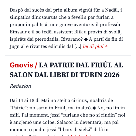
Daspò dal sucès dal prin album vignût fûr a Nadâl, i
simpatics dinosauruts che a fevelin par furlan a
proponin pal Istât une gnove aventure: il professôr
Einsaur e il so fedêl assistent Blik a provin di svolâ,
ispirâts dai pterodatils. Rivarano? ◆ A partî de fin di
Jugn al è rivât tes ediculis dal […]
lei di plui +
Gnovis /
LA PATRIE DAL FRIÛL AL
SALON DAL LIBRI DI TURIN 2026
Redazion
Dai 14 ai 18 di Mai no steit a cirînus, noaltris de
“Patrie”: no sarin in Friûl, ma inaltrò.◆ No, no lìn in
esili. Pal moment, jessi “furlans che no si rindin” nol
è ancjemò une colpe. Salacor lu deventarà, ma pal
moment o podin jessi “libars di sielzi” di lâ in