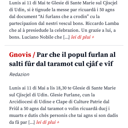
Lunis ai 11 di Mai te Glesie di Sante Marie sul Cjiscjel
di Udin, si è tignude la messe par ricuardâ i 50 agns
dal document “Ai furlans che a crodin” cu la
partecipazion dal nestri vescul bons. Riccardo Lamba
che al à presiedude la celebrazion. Un grazie a lui, a
bons. Luciano Nobile che […]
lei di plui +
Gnovis /
Par che il popul furlan al
salti fûr dal taramot cul cjâf e vîf
Redazion
Lunis ai 11 di Mai a lis 18,30 te Glesie di Sante Marie
sul Cjiscjel di Udin. Glesie Furlane, cun la
Arcidiocesi di Udine e Clape di Culture Patrie dal
Friûl a 50 agns dal taramot o volìn ricuardâ ducj i
muarts e dutis chês personis che tai agns si son dadis
da fâ par […]
lei di plui +