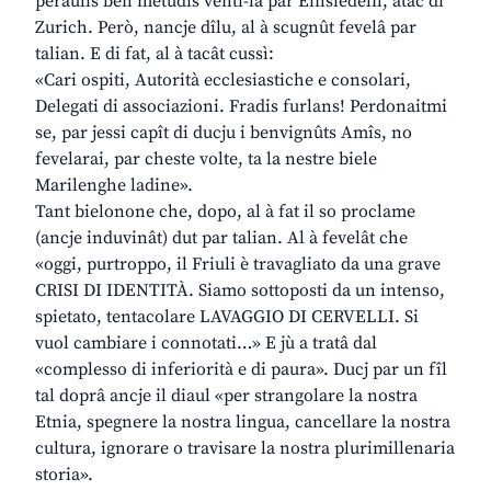
peraulis ben metudis venti-là par Einsiedeln, atac di
Zurich. Però, nancje dîlu, al à scugnût fevelâ par
talian. E di fat, al à tacât cussì:
«Cari ospiti, Autorità ecclesiastiche e consolari,
Delegati di associazioni. Fradis furlans! Perdonaitmi
se, par jessi capît di ducju i benvignûts Amîs, no
fevelarai, par cheste volte, ta la nestre biele
Marilenghe ladine».
Tant bielonone che, dopo, al à fat il so proclame
(ancje induvinât) dut par talian. Al à fevelât che
«oggi, purtroppo, il Friuli è travagliato da una grave
CRISI DI IDENTITÀ. Siamo sottoposti da un intenso,
spietato, tentacolare LAVAGGIO DI CERVELLI. Si
vuol cambiare i connotati…» E jù a tratâ dal
«complesso di inferiorità e di paura». Ducj par un fîl
tal doprâ ancje il diaul «per strangolare la nostra
Etnia, spegnere la nostra lingua, cancellare la nostra
cultura, ignorare o travisare la nostra plurimillenaria
storia».