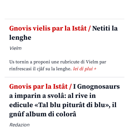
Gnovis vielis par la Istât /
Netiti la
lenghe
Vielm
Us tornin a proponi une rubricute di Vielm par
rinfrescasi il cjâf su la lenghe.
lei di plui +
Gnovis par la Istât /
I Gnognosaurs
a imparin a svolâ: al rive in
edicule «Tal blu piturât di blu», il
gnûf album di colorâ
Redazion