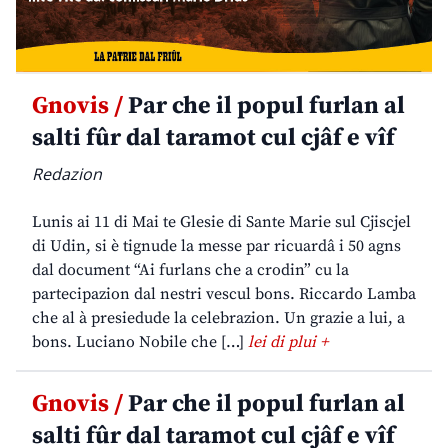
Gnovis /
Par che il popul furlan al
salti fûr dal taramot cul cjâf e vîf
Redazion
Lunis ai 11 di Mai te Glesie di Sante Marie sul Cjiscjel
di Udin, si è tignude la messe par ricuardâ i 50 agns
dal document “Ai furlans che a crodin” cu la
partecipazion dal nestri vescul bons. Riccardo Lamba
che al à presiedude la celebrazion. Un grazie a lui, a
bons. Luciano Nobile che […]
lei di plui +
Gnovis /
Par che il popul furlan al
salti fûr dal taramot cul cjâf e vîf