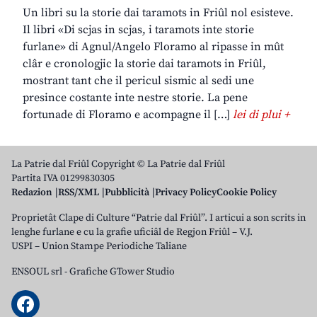
Un libri su la storie dai taramots in Friûl nol esisteve.
Il libri «Di scjas in scjas, i taramots inte storie
furlane» di Agnul/Angelo Floramo al ripasse in mût
clâr e cronologjic la storie dai taramots in Friûl,
mostrant tant che il pericul sismic al sedi une
presince costante inte nestre storie. La pene
fortunade di Floramo e acompagne il […]
lei di plui +
La Patrie dal Friûl Copyright © La Patrie dal Friûl
Partita IVA 01299830305
Redazion
RSS/XML
Pubblicità
Privacy Policy
Cookie Policy
Proprietât Clape di Culture “Patrie dal Friûl”. I articui a son scrits in
lenghe furlane e cu la grafie uficiâl de Regjon Friûl – V.J.
USPI – Union Stampe Periodiche Taliane
ENSOUL srl
-
Grafiche GTower Studio