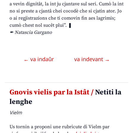
a vevin dignitât, la int ju cjantave sul seri. Cumò la int
no si preste a cjantâ chei cocodè che si cjatin ator. Jo
o ai regjistrazions che ti comovin fin aes lagrimis;
cumò chest nol sucêt plui”. ❚
✒ Natascia Gargano
← va indaûr
va indevant →
Gnovis vielis par la Istât /
Netiti la
lenghe
Vielm
Us tornin a proponi une rubricute di Vielm par