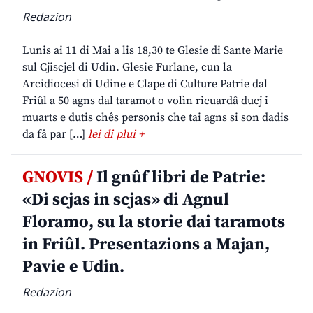
Redazion
Lunis ai 11 di Mai a lis 18,30 te Glesie di Sante Marie
sul Cjiscjel di Udin. Glesie Furlane, cun la
Arcidiocesi di Udine e Clape di Culture Patrie dal
Friûl a 50 agns dal taramot o volìn ricuardâ ducj i
muarts e dutis chês personis che tai agns si son dadis
da fâ par […]
lei di plui +
GNOVIS /
Il gnûf libri de Patrie:
«Di scjas in scjas» di Agnul
Floramo, su la storie dai taramots
in Friûl. Presentazions a Majan,
Pavie e Udin.
Redazion