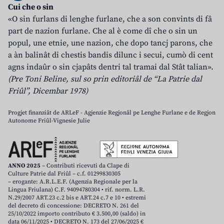
Cui che o sin
«O sin furlans di lenghe furlane, che a son convints di fâ
part de nazion furlane. Che al è come dî che o sin un
popul, une etnie, une nazion, che dopo tancj parons, che
a àn balinât di chestis bandis dilunc i secui, cumò di cent
agns indaûr o sin cjapâts dentri tal tramai dal Stât talian».
(Pre Toni Beline, sul so prin editoriâl de “La Patrie dal
Friûl”, Dicembar 1978)
Progjet finanziât de ARLeF - Agjenzie Regjonâl pe Lenghe Furlane e de Regjon
Autonome Friûl-Vignesie Julie
ANNO 2025
– Contributi ricevuti da Clape di
Culture Patrie dal Friûl – c.f. 01299830305
– erogante: A.R.L.E.F. (Agenzia Regionale per la
Lingua Friulana) C.F. 94094780304 • rif. norm. L.R.
N.29/2007 ART.23 c.2 bis e ART.24 c.7 e 10 • estremi
del decreto di concessione: DECRETO N. 261 del
25/10/2022 importo contributo € 3.500,00 (saldo) in
data 06/11/2025 • DECRETO N. 173 del 27/06/2025 €