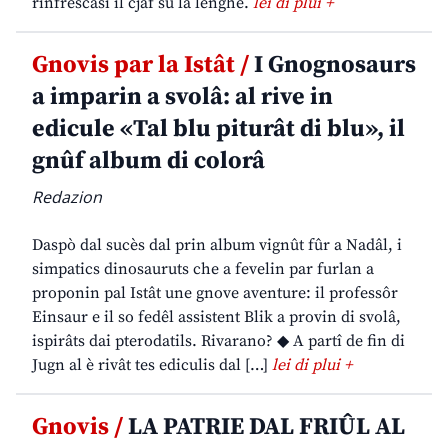
rinfrescasi il cjâf su la lenghe.
lei di plui +
Gnovis par la Istât /
I Gnognosaurs
a imparin a svolâ: al rive in
edicule «Tal blu piturât di blu», il
gnûf album di colorâ
Redazion
Daspò dal sucès dal prin album vignût fûr a Nadâl, i
simpatics dinosauruts che a fevelin par furlan a
proponin pal Istât une gnove aventure: il professôr
Einsaur e il so fedêl assistent Blik a provin di svolâ,
ispirâts dai pterodatils. Rivarano? ◆ A partî de fin di
Jugn al è rivât tes ediculis dal […]
lei di plui +
Gnovis /
LA PATRIE DAL FRIÛL AL