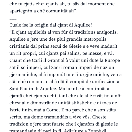
che tu cjatis chei cjants alì, tu sâs dal moment che
apartegnin a chê comunitât alì”.
___
Cuale ise la origjin dal cjant di Aquilee?
“Il cjant aquileiês al ven fûr di tradizions antigonis.
Aquilee e jere une des plui grandis metropolis
cristianis dai prins secui de Glesie e e veve madurît
un rît propri, cui cjants pai salms, pe messe, e v.i.
Cuant che Carli il Grant al à volût unî dute la Europe
sot il so imperi, cul Sacri roman imperi de nazion
gjermaniche, al à imponût une liturgjie uniche, ven a
stâi chê romane, e al à dât il compit de unificazion a
Sant Paulin di Aquilee. Ma la int e à continuât a
cjantâ chei cjants achì, tant che alc al è rivât fin a nô:
chest al è dimostrât de unitât stilistiche e di tocs de
Istrie fintremai a Como. E no parcè che a son stâts
scrits, ma dome tramandâts a vive vôs. Cheste
tradizion e jere tant fuarte che i cjantôrs di glesie le
tramandavin di pari in fi. Adiriture a Zoppè di