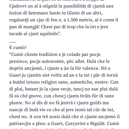
Cjadovri un al à otignût la pussibilitât di cjantâ une
lezion di Setemane Sante in Glesie di un altri,
regalantji un cjar di fen e, a 1.500 metris, al è come il
pan di mangjâ! Chest par dî trop che la int e jere
tacade al cjant aquileiês”.
___
E cumò?
“Cumò cheste tradizion e je colade par pocje
presince, pocje autonomie, pôc afiet. Dulà che le
doprin ancjemò, i cjants a àn la lôr valence. Nô a
Guart ju cjantìn siet voltis ad an e la int i pâr di tornâ
a butâsi intune religjon sane, autentiche, nestre. Cun
di plui, butant jù la cjase vecje, tancj no san plui dulà
fâ sù chê gnove, cun chescj cjants tirâts fûr di sane
plante. No si dîs di no fâ jentrâ i cjants gnûfs ma
nancje di butâ vie ce che al jere inmò tal cûr de int,
chest no. A son trê zonis dulà che si cjante ancjemò il
patriarcjin a plen: a Guart, Çurçuvint e Rigulât. Cumò