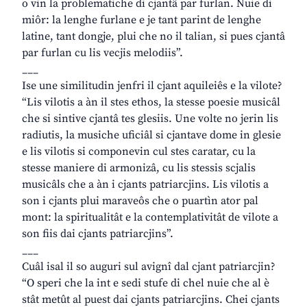
o vin la problematiche di cjantâ par furlan. Nuie di
miôr: la lenghe furlane e je tant parint de lenghe
latine, tant dongje, plui che no il talian, si pues cjantâ
par furlan cu lis vecjis melodiis”.
___
Ise une similitudin jenfri il cjant aquileiês e la vilote?
“Lis vilotis a àn il stes ethos, la stesse poesie musicâl
che si sintive cjantâ tes glesiis. Une volte no jerin lis
radiutis, la musiche uficiâl si cjantave dome in glesie
e lis vilotis si componevin cul stes caratar, cu la
stesse maniere di armonizâ, cu lis stessis scjalis
musicâls che a àn i cjants patriarcjins. Lis vilotis a
son i cjants plui maraveôs che o puartìn ator pal
mont: la spiritualitât e la contemplativitât de vilote a
son fiis dai cjants patriarcjins”.
___
Cuâl isal il so auguri sul avignî dal cjant patriarcjin?
“O speri che la int e sedi stufe di chel nuie che al è
stât metût al puest dai cjants patriarcjins. Chei cjants