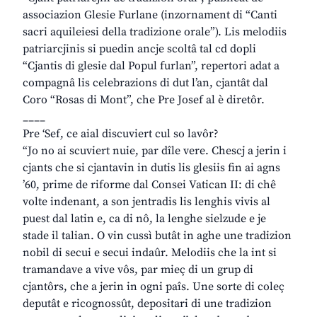
associazion Glesie Furlane (inzornament di “Canti
sacri aquileiesi della tradizione orale”). Lis melodiis
patriarcjinis si puedin ancje scoltâ tal cd dopli
“Cjantis di glesie dal Popul furlan”, repertori adat a
compagnâ lis celebrazions di dut l’an, cjantât dal
Coro “Rosas di Mont”, che Pre Josef al è diretôr.
____
Pre ‘Sef, ce aial discuviert cul so lavôr?
“Jo no ai scuviert nuie, par dîle vere. Chescj a jerin i
cjants che si cjantavin in dutis lis glesiis fin ai agns
’60, prime de riforme dal Consei Vatican II: di chê
volte indenant, a son jentradis lis lenghis vivis al
puest dal latin e, ca di nô, la lenghe sielzude e je
stade il talian. O vin cussì butât in aghe une tradizion
nobil di secui e secui indaûr. Melodiis che la int si
tramandave a vive vôs, par mieç di un grup di
cjantôrs, che a jerin in ogni paîs. Une sorte di coleç
deputât e ricognossût, depositari di une tradizion