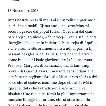
18 Novembre 2013
Intes nestris plêfs di mont al è custodît un patrimoni
storic inestimabil. Cjants antigons sorevivûts tai
secui in gracie dal popul furlan. O fevelìn dal cjant
patriarcjin, aquileiês, o “a la vecje”: ven a stâi, cjants
liturgjics che a tornin indaûr al Patriarcjât di Aquilee
e che a son rivâts oralmentri fin a nô, di pari in fi,
passant pes glesiis dal Friûl. Cjants che vuê a vivin
dome in cualchi isule gloriose che ju à conservâts.
Pre Josef Cjargnel, di Remanzâs, ma di tant timp
plevan di Guart (Davâr), cincuante agns indaûr al à
cjapât sù un regjistradôr e al è lât ator pes cjasis a tirâ
sù ce che al cjatave, massime dopo che al è rivât in
Cjargne, dulà che la tradizion e jere inmò vive.
Risultât? Une racuelte, forsit la plui impuartante de
musiche liturgjiche furlane, che si cjate intal libri
“Cjant patriarcjin de tradizion orâl”, publicât de