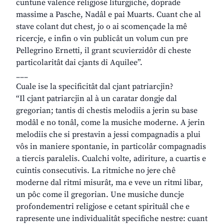
cuntune valence religjose liturgjiche, doprade
massime a Pasche, Nadâl e pai Muarts. Cuant che al
stave colant dut chest, jo o ai scomençade la mê
ricercje, e infin o vin publicât un volum cun pre
Pellegrino Ernetti, il grant scuvierzidôr di cheste
particolaritât dai cjants di Aquilee”.
___
Cuale ise la specificitât dal cjant patriarcjin?
“Il cjant patriarcjin al à un caratar dongje dal
gregorian; tantis di chestis melodiis a jerin su base
modâl e no tonâl, come la musiche moderne. A jerin
melodiis che si prestavin a jessi compagnadis a plui
vôs in maniere spontanie, in particolâr compagnadis
a tiercis paralelis. Cualchi volte, adiriture, a cuartis e
cuintis consecutivis. La ritmiche no jere chê
moderne dal ritmi misurât, ma e veve un ritmi libar,
un pôc come il gregorian. Une musiche duncje
profondementri religjose e cetant spirituâl che e
rapresente une individualitât specifiche nestre: cuant