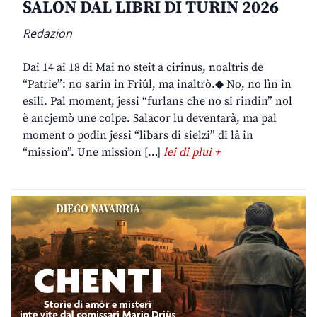
SALON DAL LIBRI DI TURIN 2026
Redazion
Dai 14 ai 18 di Mai no steit a cirînus, noaltris de
“Patrie”: no sarin in Friûl, ma inaltrò.◆ No, no lìn in
esili. Pal moment, jessi “furlans che no si rindin” nol
è ancjemò une colpe. Salacor lu deventarà, ma pal
moment o podin jessi “libars di sielzi” di lâ in
“mission”. Une mission […]
lei di plui +