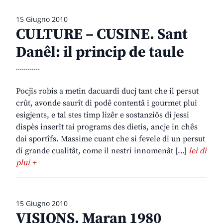
15 Giugno 2010
CULTURE – CUSINE. Sant
Danêl: il princip de taule
............
Pocjis robis a metin dacuardi ducj tant che il persut
crût, avonde saurît di podê contentâ i gourmet plui
esigjents, e tal stes timp lizêr e sostanziôs di jessi
dispès inserît tai programs des dietis, ancje in chês
dai sportîfs. Massime cuant che si fevele di un persut
di grande cualitât, come il nestri innomenât […]
lei di
plui +
15 Giugno 2010
VISIONS. Maran 1980