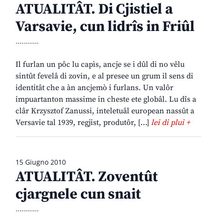
ATUALITÂT. Di Cjistiel a
Varsavie, cun lidrîs in Friûl
............
Il furlan un pôc lu capìs, ancje se i dûl di no vêlu
sintût fevelâ di zovin, e al presee un grum il sens di
identitât che a àn ancjemò i furlans. Un valôr
impuartanton massime in cheste ete globâl. Lu dîs a
clâr Krzysztof Zanussi, inteletuâl european nassût a
Versavie tal 1939, regjist, produtôr, […]
lei di plui +
15 Giugno 2010
ATUALITÂT. Zoventût
cjargnele cun snait
............