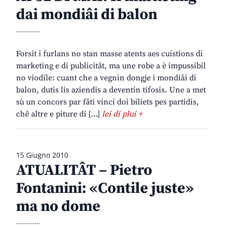
dai mondiâi di balon
............
Forsit i furlans no stan masse atents aes cuistions di
marketing e di publicitât, ma une robe a è impussibil
no viodile: cuant che a vegnin dongje i mondiâi di
balon, dutis lis aziendis a deventin tifosis. Une a met
sù un concors par fâti vinci doi biliets pes partidis,
chê altre e piture di […]
lei di plui +
15 Giugno 2010
ATUALITÂT – Pietro
Fontanini: «Contile juste»
ma no dome
............