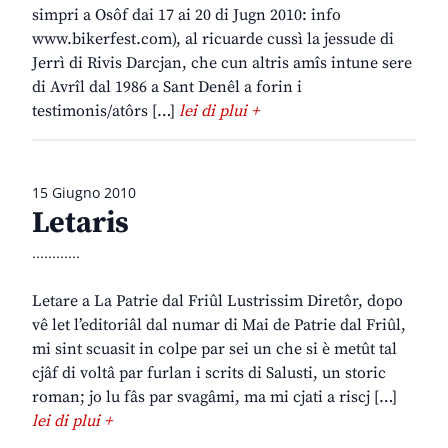
simpri a Osôf dai 17 ai 20 di Jugn 2010: info
www.bikerfest.com), al ricuarde cussì la jessude di
Jerrì di Rivis Darcjan, che cun altris amîs intune sere
di Avrîl dal 1986 a Sant Denêl a forin i
testimonis/atôrs […]
lei di plui +
15 Giugno 2010
Letaris
............
Letare a La Patrie dal Friûl Lustrissim Diretôr, dopo
vê let l’editoriâl dal numar di Mai de Patrie dal Friûl,
mi sint scuasit in colpe par sei un che si è metût tal
cjâf di voltâ par furlan i scrits di Salusti, un storic
roman; jo lu fâs par svagâmi, ma mi cjati a riscj […]
lei di plui +