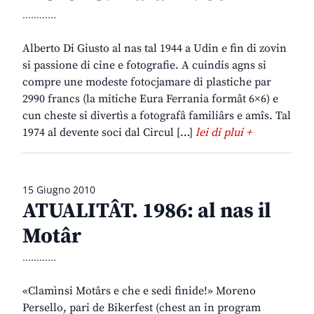
............
Alberto Di Giusto al nas tal 1944 a Udin e fin di zovin
si passione di cine e fotografie. A cuindis agns si
compre une modeste fotocjamare di plastiche par
2990 francs (la mitiche Eura Ferrania formât 6×6) e
cun cheste si divertìs a fotografâ familiârs e amîs. Tal
1974 al devente soci dal Circul […]
lei di plui +
15 Giugno 2010
ATUALITÂT. 1986: al nas il
Motâr
............
«Clamìnsi Motârs e che e sedi finide!» Moreno
Persello, pari de Bikerfest (chest an in program