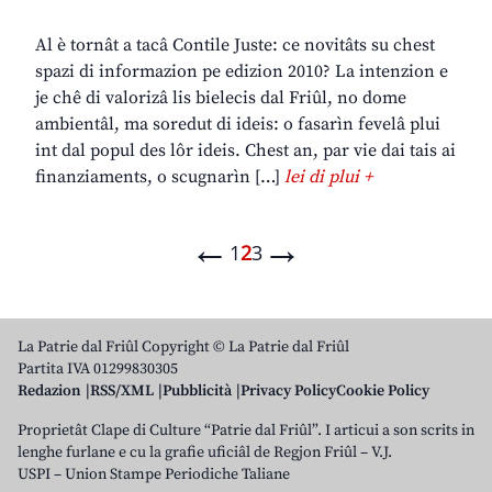
Al è tornât a tacâ Contile Juste: ce novitâts su chest
spazi di informazion pe edizion 2010? La intenzion e
je chê di valorizâ lis bielecis dal Friûl, no dome
ambientâl, ma soredut di ideis: o fasarìn fevelâ plui
int dal popul des lôr ideis. Chest an, par vie dai tais ai
finanziaments, o scugnarìn […]
lei di plui +
←
→
1
2
3
La Patrie dal Friûl Copyright © La Patrie dal Friûl
Partita IVA 01299830305
Redazion
RSS/XML
Pubblicità
Privacy Policy
Cookie Policy
Proprietât Clape di Culture “Patrie dal Friûl”. I articui a son scrits in
lenghe furlane e cu la grafie uficiâl de Regjon Friûl – V.J.
USPI – Union Stampe Periodiche Taliane