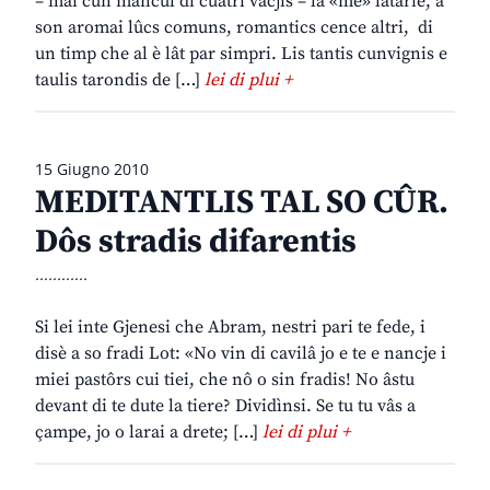
– mai cun mancul di cuatri vacjis – la «mê» latarie, a
son aromai lûcs comuns, romantics cence altri, di
un timp che al è lât par simpri. Lis tantis cunvignis e
taulis tarondis de […]
lei di plui +
15 Giugno 2010
MEDITANTLIS TAL SO CÛR.
Dôs stradis difarentis
............
Si lei inte Gjenesi che Abram, nestri pari te fede, i
disè a so fradi Lot: «No vin di cavilâ jo e te e nancje i
miei pastôrs cui tiei, che nô o sin fradis! No âstu
devant di te dute la tiere? Dividìnsi. Se tu tu vâs a
çampe, jo o larai a drete; […]
lei di plui +