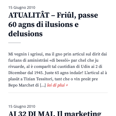
15 Giugno 2010
ATUALITÂT – Friûl, passe
60 agns di ilusions e
delusions
............
Mi vegnin i sgrisui, ma il gno prin articul sul dirit dai
furlans di aministrâsi «di bessôi» par chel che ju
rivuarde, al è comparît tal cuotidian di Udin ai 2 di
Dicembar dal 1945. Juste 65 agns indaûr! L’articul al à
plasût a Tizian Tessitori, tant che o vin preât pre
Bepo Marchet di […]
lei di plui +
15 Giugno 2010
AI 32 DI MAI. Il marketing