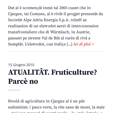
Dut al è scomençât inmò tal 2005 cuant che in
Cjargne, tai Comuns, al è rivât il progjet presentât da
Societât Alpe Adria Energia S.p.A. relatîf ae
realizazion di un eletrodot aerei di interconession
transfrontaliere che di Würmlach, in Austrie,
passant pe strente Val de Bût al varès di rivâ a
Somplât. L’eletrodot, cun traliçs […]
lei di plui +
15 Giugno 2010
ATUALITÂT. Fruticulture?
Parcè no
............
Fevelâ di agriculture in Cjargne al è un pûr
eufemisim: i pascs verts, la vite sane de mont, la stale