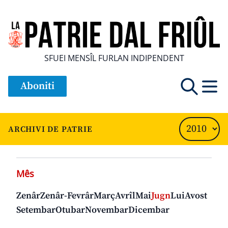
SFUEI MENSÎL FURLAN INDIPENDENT
Aboniti
ARCHIVI DE PATRIE
Mês
Zenâr
Zenâr-Fevrâr
Març
Avrîl
Mai
Jugn
Lui
Avost
Setembar
Otubar
Novembar
Dicembar