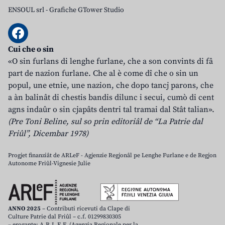
ENSOUL srl
-
Grafiche GTower Studio
Cui che o sin
«O sin furlans di lenghe furlane, che a son convints di fâ
part de nazion furlane. Che al è come dî che o sin un
popul, une etnie, une nazion, che dopo tancj parons, che
a àn balinât di chestis bandis dilunc i secui, cumò di cent
agns indaûr o sin cjapâts dentri tal tramai dal Stât talian».
(Pre Toni Beline, sul so prin editoriâl de “La Patrie dal
Friûl”, Dicembar 1978)
Progjet finanziât de ARLeF - Agjenzie Regjonâl pe Lenghe Furlane e de Regjon
Autonome Friûl-Vignesie Julie
ANNO 2025
– Contributi ricevuti da Clape di
Culture Patrie dal Friûl – c.f. 01299830305
– erogante: A.R.L.E.F. (Agenzia Regionale per la