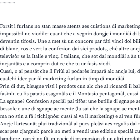
............
Forsit i furlans no stan masse atents aes cuistions di marketing
impussibil no viodile: cuant che a vegnin dongje i mondiâi di ba
deventin tifosis. Une a met sù un concors par fâti vinci doi bili
di blanc, ros e vert la confezion dai siei prodots, chê altre anc
televisôr se la Italie e vinç. I talians, che sot dai mondiâi a àn 
incjantâts e a comprin dut ce che tu ur fasis viodi.
Cussì, o ai pensât che il Friûl al podarès imparâ alc ancje lui, di
cualchi idee par fâ marketing furlan in timp di mondiâi.
Prin di dut, bisugne vistî i prodots cun alc che al ricuardi il bal
fasìnlu cu lis patatis esagonâls e il Montasio pentagonâl, cussì
La sgnape? Confezion speciâl pai tifôs: une butilie di sgnape a
bessole e une di sgnape ae mente (lu sai che la sgnape ae ment
ma no stin a fâ i tichignôs: cussì al va il marketing) e al ven fû
Ancje l’artesanât plui tradizionâl al pues pleâsi aes regulis dal
scarpets cjargnei: parcè no meti a vendi une edizion speciâl cui
bandiere, parcè no fâ un pocje di promozion di un altri prodot 