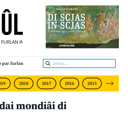
URLAN INDIPENDENT • INDEPENDENT FRIULIAN MONTHLY •
Cerca:
 par furlan
019
2018
2017
2016
2015
2014
 dai mondiâi di