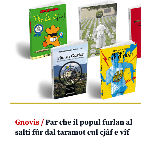
Gnovis /
Par che il popul furlan al
salti fûr dal taramot cul cjâf e vîf