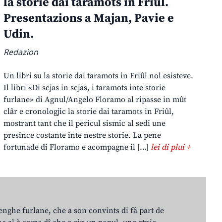
la storie dai taramots in Friûl.
Presentazions a Majan, Pavie e
Udin.
Redazion
Un libri su la storie dai taramots in Friûl nol esisteve.
Il libri «Di scjas in scjas, i taramots inte storie
furlane» di Agnul/Angelo Floramo al ripasse in mût
clâr e cronologjic la storie dai taramots in Friûl,
mostrant tant che il pericul sismic al sedi une
presince costante inte nestre storie. La pene
fortunade di Floramo e acompagne il […]
lei di plui +
lenghe furlane, che a son convints di fâ part de