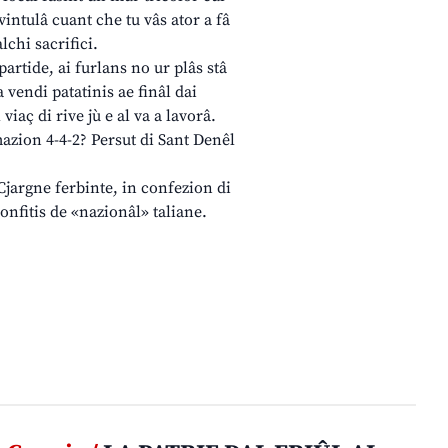
intulâ cuant che tu vâs ator a fâ
lchi sacrifici.
partide, ai furlans no ur plâs stâ
 vendi patatinis ae finâl dai
 viaç di rive jù e al va a lavorâ.
zion 4-4-2? Persut di Sant Denêl
 Cjargne ferbinte, in confezion di
confitis de «nazionâl» taliane.