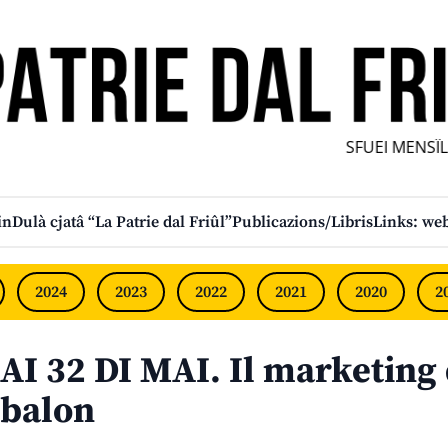
SFUEI MENSÎL F
in
Dulà cjatâ “La Patrie dal Friûl”
Publicazions/Libris
Links: web
2024
2023
2022
2021
2020
2
AI 32 DI MAI. Il marketing
balon