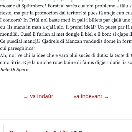
mosaic di Spilimberc? Forsit al sarès cualchi probleme a fâlu sv
fieste, ma par la promozion dal teritori si pues fâ ancje cun cua
I concors? In Friûl nol baste meti in pali i biliets par cjalâ une 
cu lis mans in man a cjalâ alc. Il premi ideâl? Un puest par lâ a
mondiâi. Cussì il furlan al met dongje il biel e il bon: si cjape il
Ce puedial mancjâ? Cjadreis di Manzan vendudis dome in forma
cui paresghincs?
Ah, no! Ve chi la idee che e varâ plui sucès di dutis: la Gote di
cinc litris. E je la uniche robe buine di fânus digjerî dutis lis s
Bete Di Spere
← va indaûr
va indevant →