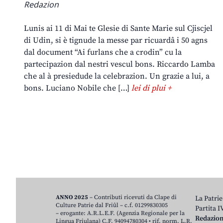
Redazion
Lunis ai 11 di Mai te Glesie di Sante Marie sul Cjiscjel
di Udin, si è tignude la messe par ricuardâ i 50 agns
dal document “Ai furlans che a crodin” cu la
partecipazion dal nestri vescul bons. Riccardo Lamba
che al à presiedude la celebrazion. Un grazie a lui, a
bons. Luciano Nobile che […]
lei di plui +
ANNO 2025
– Contributi ricevuti da Clape di
La Patrie
Culture Patrie dal Friûl – c.f. 01299830305
Partita 
– erogante: A.R.L.E.F. (Agenzia Regionale per la
Redazio
Lingua Friulana) C.F. 94094780304 • rif. norm. L.R.