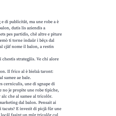
 e di publicitât, ma une robe a è
lon, dutis lis aziendis a
ets pes partidis, chê altre e piture
jemò ti torne indaûr i bêçs dal
tal cjâf nome il balon, a restin
 chestis strategjiis. Ve chi alore
on. Il frico al è bielzà taront:
 al samee ae bale.
es cerniculis, une di sgnape di
e no je propite une robe tipiche,
r alc che al samee al tricolôr.
 marketing dal balon. Pensait ai
 tacuts? E invezit di picjâ fûr une
locâl fasint un mûr tricolôr cul