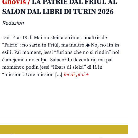
Gnovis /
LA PATRIE DAL FRIÛL AL
SALON DAL LIBRI DI TURIN 2026
Redazion
Dai 14 ai 18 di Mai no steit a cirînus, noaltris de
“Patrie”: no sarin in Friûl, ma inaltrò.◆ No, no lìn in
esili. Pal moment, jessi “furlans che no si rindin” nol
è ancjemò une colpe. Salacor lu deventarà, ma pal
moment o podin jessi “libars di sielzi” di lâ in
“mission”. Une mission […]
lei di plui +