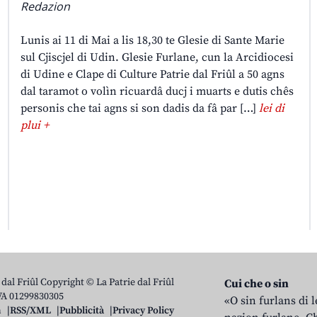
Redazion
Lunis ai 11 di Mai a lis 18,30 te Glesie di Sante Marie
sul Cjiscjel di Udin. Glesie Furlane, cun la Arcidiocesi
di Udine e Clape di Culture Patrie dal Friûl a 50 agns
dal taramot o volìn ricuardâ ducj i muarts e dutis chês
personis che tai agns si son dadis da fâ par […]
lei di
plui +
 dal Friûl Copyright © La Patrie dal Friûl
Cui che o sin
IVA 01299830305
«O sin furlans di 
n
RSS/XML
Pubblicità
Privacy Policy