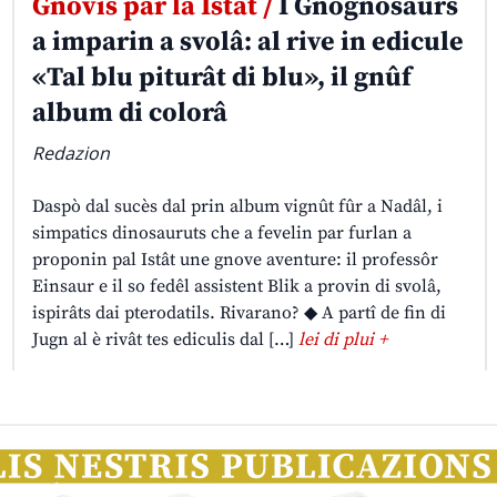
Gnovis par la Istât /
I Gnognosaurs
a imparin a svolâ: al rive in edicule
«Tal blu piturât di blu», il gnûf
album di colorâ
Redazion
Daspò dal sucès dal prin album vignût fûr a Nadâl, i
simpatics dinosauruts che a fevelin par furlan a
proponin pal Istât une gnove aventure: il professôr
Einsaur e il so fedêl assistent Blik a provin di svolâ,
ispirâts dai pterodatils. Rivarano? ◆ A partî de fin di
Jugn al è rivât tes ediculis dal […]
lei di plui +