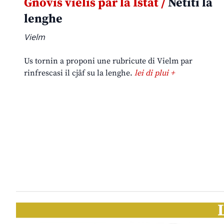
Gnovis vielis par la Istât /
Netiti la
lenghe
Vielm
Us tornin a proponi une rubricute di Vielm par
rinfrescasi il cjâf su la lenghe.
lei di plui +