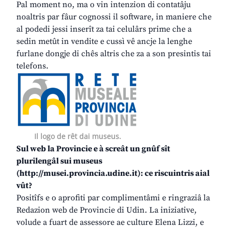
Pal moment no, ma o vin intenzion di contatâju
noaltris par fâur cognossi il software, in maniere che
al podedi jessi inserît za tai celulârs prime che a
sedin metût in vendite e cussì vê ancje la lenghe
furlane dongje di chês altris che za a son presintis tai
telefons.
Il logo de rêt dai museus.
Sul web la Provincie e à screât un gnûf sît
plurilengâl sui museus
(http://musei.provincia.udine.it): ce riscuintris aial
vût?
Positîfs e o aprofiti par complimentâmi e ringraziâ la
Redazion web de Provincie di Udin. La iniziative,
volude a fuart de assessore ae culture Elena Lizzi, e