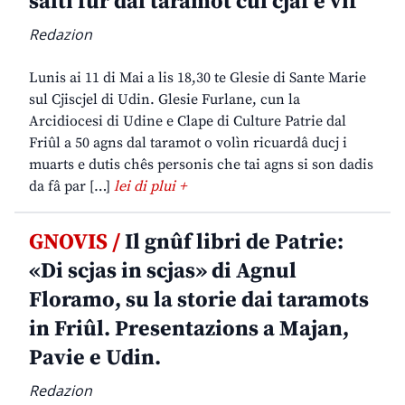
salti fûr dal taramot cul cjâf e vîf
Redazion
Lunis ai 11 di Mai a lis 18,30 te Glesie di Sante Marie
sul Cjiscjel di Udin. Glesie Furlane, cun la
Arcidiocesi di Udine e Clape di Culture Patrie dal
Friûl a 50 agns dal taramot o volìn ricuardâ ducj i
muarts e dutis chês personis che tai agns si son dadis
da fâ par […]
lei di plui +
GNOVIS /
Il gnûf libri de Patrie:
«Di scjas in scjas» di Agnul
Floramo, su la storie dai taramots
in Friûl. Presentazions a Majan,
Pavie e Udin.
Redazion