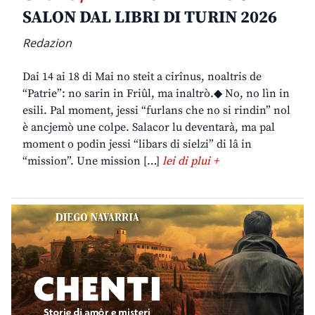
SALON DAL LIBRI DI TURIN 2026
Redazion
Dai 14 ai 18 di Mai no steit a cirînus, noaltris de
“Patrie”: no sarin in Friûl, ma inaltrò.◆ No, no lìn in
esili. Pal moment, jessi “furlans che no si rindin” nol
è ancjemò une colpe. Salacor lu deventarà, ma pal
moment o podin jessi “libars di sielzi” di lâ in
“mission”. Une mission […]
lei di plui +