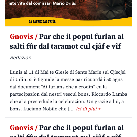
Gnovis /
Par che il popul furlan al
salti fûr dal taramot cul cjâf e vîf
Redazion
Lunis ai 11 di Mai te Glesie di Sante Marie sul Cjiscjel
di Udin, si è tignude la messe par ricuardâ i 50 agns
dal document “Ai furlans che a crodin” cu la
partecipazion dal nestri vescul bons. Riccardo Lamba
che al à presiedude la celebrazion. Un grazie a lui, a
bons. Luciano Nobile che […]
lei di plui +
Gnovis /
Par che il popul furlan al