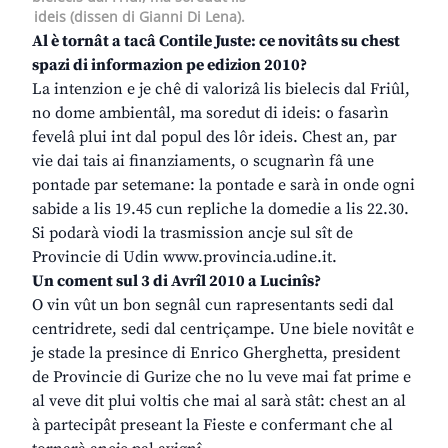
ideis (dissen di Gianni Di Lena).
Al è tornât a tacâ Contile Juste: ce novitâts su chest
spazi di informazion pe edizion 2010?
La intenzion e je chê di valorizâ lis bielecis dal Friûl,
no dome ambientâl, ma soredut di ideis: o fasarìn
fevelâ plui int dal popul des lôr ideis. Chest an, par
vie dai tais ai finanziaments, o scugnarìn fâ une
pontade par setemane: la pontade e sarà in onde ogni
sabide a lis 19.45 cun repliche la domedie a lis 22.30.
Si podarà viodi la trasmission ancje sul sît de
Provincie di Udin www.provincia.udine.it.
Un coment sul 3 di Avrîl 2010 a Lucinîs?
O vin vût un bon segnâl cun rapresentants sedi dal
centridrete, sedi dal centriçampe. Une biele novitât e
je stade la presince di Enrico Gherghetta, president
de Provincie di Gurize che no lu veve mai fat prime e
al veve dit plui voltis che mai al sarà stât: chest an al
à partecipât preseant la Fieste e confermant che al