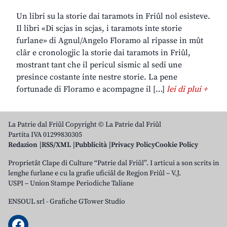
Un libri su la storie dai taramots in Friûl nol esisteve.
Il libri «Di scjas in scjas, i taramots inte storie
furlane» di Agnul/Angelo Floramo al ripasse in mût
clâr e cronologjic la storie dai taramots in Friûl,
mostrant tant che il pericul sismic al sedi une
presince costante inte nestre storie. La pene
fortunade di Floramo e acompagne il […]
lei di plui +
La Patrie dal Friûl Copyright © La Patrie dal Friûl
Partita IVA 01299830305
Redazion
RSS/XML
Pubblicità
Privacy Policy
Cookie Policy
Proprietât Clape di Culture “Patrie dal Friûl”. I articui a son scrits in
lenghe furlane e cu la grafie uficiâl de Regjon Friûl – V.J.
USPI – Union Stampe Periodiche Taliane
ENSOUL srl
-
Grafiche GTower Studio