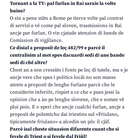
Tornant a la TV: pal furlan in Rai saraie la volte
buine?
O sin a pene stâts a Rome pe tierce volte pal contrat
di servizi e vê come pal sloven, trasmissions in Rai
ancje par furlan. O vin cjatade atenzion di bande de
Comission di vigjilance.
Ce disial a proposit de leç 482/99 e parcè il
centralisim al met spes dacuardi sedi di une bande
sedi di chê altre?
Chest an a son cressûts i fonts pe leç di tutele, ma e je
ancje vere che spes i politics locâi no son masse
atents a proposit de lenghe furlane parcè che le
considerin inferiôr, rispiet a ce che e pues jessi la
opinion che a àn pe lenghe slovene, che e somee vê
plui poie. E o speri che ancje cualchi furlan, ancje a
proposit de polemiche dai triestins sul «Friulano,
tipicamente friulano» a alcedin un pôc il cjâf.
Parcè isal cheste situazion difarente cuant che si
fevele di Triest o si fevele dal Friûl?