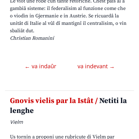
Le viôt une robe cun tante retoriche. Chest paîs al à
gambiâ sisteme: il federalisim al funzione come che
o viodìn in Gjermanie e in Austrie. Se ricuardâ la
unitât di Italie al vûl dî mantignî il centralisim, o vin
sbaliât dut.
Christian Romanini
← va indaûr
va indevant →
Gnovis vielis par la Istât /
Netiti la
lenghe
Vielm
Us tornin a proponi une rubricute di Vielm par