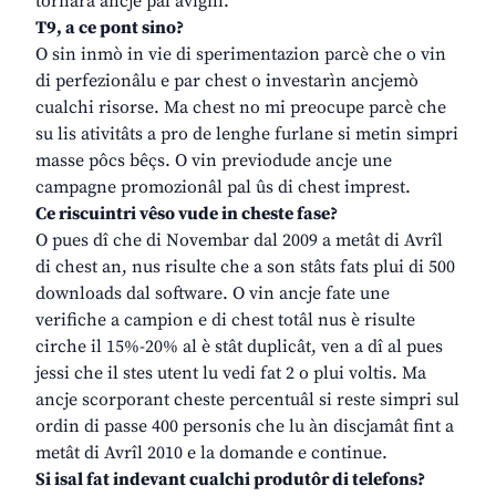
tornarà ancje pal avignî.
T9, a ce pont sino?
O sin inmò in vie di sperimentazion parcè che o vin
di perfezionâlu e par chest o investarìn ancjemò
cualchi risorse. Ma chest no mi preocupe parcè che
su lis ativitâts a pro de lenghe furlane si metin simpri
masse pôcs bêçs. O vin previodude ancje une
campagne promozionâl pal ûs di chest imprest.
Ce riscuintri vêso vude in cheste fase?
O pues dî che di Novembar dal 2009 a metât di Avrîl
di chest an, nus risulte che a son stâts fats plui di 500
downloads dal software. O vin ancje fate une
verifiche a campion e di chest totâl nus è risulte
cirche il 15%-20% al è stât duplicât, ven a dî al pues
jessi che il stes utent lu vedi fat 2 o plui voltis. Ma
ancje scorporant cheste percentuâl si reste simpri sul
ordin di passe 400 personis che lu àn discjamât fint a
metât di Avrîl 2010 e la domande e continue.
Si isal fat indevant cualchi produtôr di telefons?