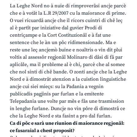
La Leghe Nord no à nuie di rimproverâsi ancje parcè
che e à votât la L.R 29/2007 cu la maiorance di prime.
O vuei ricuardâ ancje che il ricors cuintri di chê leç
al è partît par iniziative dal guvier Prodi di
centriçampe e la Cort Costituzionâl e à fat une
sentence che le àn un pôc ridimensionade. Ma e
reste une leç ancjemò buine e noaltris o vin dit plui
voltis al assessôr regjonâl Molinaro di dâsi di fâ par
aplicâle, ma il probleme al è chi, parcè che al somee
che nol sinti di chê bande. O zonti ancje che la Leghe
Nord e à dimostrât atenzion a la cuistion linguistiche
ancje cui siei mieçs: su la Padania a vegnin
publicadis pagjinis par furlan e la emitente
Telepadania une volte par mês e fâs une trasmission
in lenghe furlane. Duncje no vin pôre di dimostrâ ce
che la Leghe Nord e sta fasint a pro dal furlan.
Ca di pôc e sarà une riunion di maiorance regjonâl:
ce fasaraial a chest proposit?