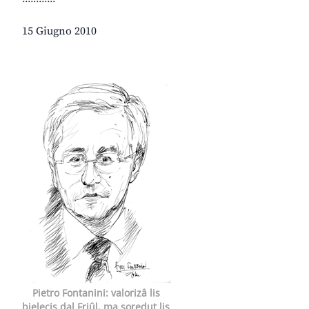
15 Giugno 2010
Pietro Fontanini: valorizâ lis
bielecis dal Friûl, ma soredut lis