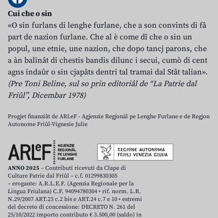
Cui che o sin
«O sin furlans di lenghe furlane, che a son convints di fâ
part de nazion furlane. Che al è come dî che o sin un
popul, une etnie, une nazion, che dopo tancj parons, che
a àn balinât di chestis bandis dilunc i secui, cumò di cent
agns indaûr o sin cjapâts dentri tal tramai dal Stât talian».
(Pre Toni Beline, sul so prin editoriâl de “La Patrie dal
Friûl”, Dicembar 1978)
Progjet finanziât de ARLeF - Agjenzie Regjonâl pe Lenghe Furlane e de Regjon
Autonome Friûl-Vignesie Julie
ANNO 2025
– Contributi ricevuti da Clape di
Culture Patrie dal Friûl – c.f. 01299830305
– erogante: A.R.L.E.F. (Agenzia Regionale per la
Lingua Friulana) C.F. 94094780304 • rif. norm. L.R.
N.29/2007 ART.23 c.2 bis e ART.24 c.7 e 10 • estremi
del decreto di concessione: DECRETO N. 261 del
25/10/2022 importo contributo € 3.500,00 (saldo) in