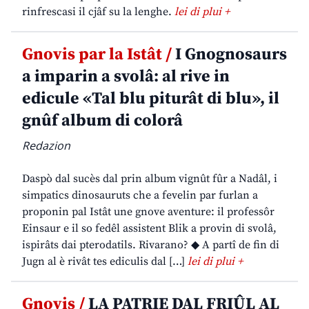
rinfrescasi il cjâf su la lenghe.
lei di plui +
Gnovis par la Istât /
I Gnognosaurs
a imparin a svolâ: al rive in
edicule «Tal blu piturât di blu», il
gnûf album di colorâ
Redazion
Daspò dal sucès dal prin album vignût fûr a Nadâl, i
simpatics dinosauruts che a fevelin par furlan a
proponin pal Istât une gnove aventure: il professôr
Einsaur e il so fedêl assistent Blik a provin di svolâ,
ispirâts dai pterodatils. Rivarano? ◆ A partî de fin di
Jugn al è rivât tes ediculis dal […]
lei di plui +
Gnovis /
LA PATRIE DAL FRIÛL AL