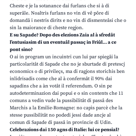
Cheste e je la sotanance dai furlans che si à di
superâle. Noaltris furlans no vin di vê pôre di
domandâ i nestris dirits e no vin di dismenteâsi che o
sin la maiorance di cheste regjon.
E su Sapade? Dopo des elezions Zaia al à sfredât
l’entusiasim di un eventuâl passaç in Friûl… a ce
pont sino?
O ai in program un incuintri cun lui par spiegâi la
particolaritât di Sapade che no je sburtade di pretescj
economics o di privileçs, ma di ragjons storichis ben
inlidrisadis come che al à confermât il 90% dai
sapadins che a àn votât il referendum. O sin pe
autodeterminazion dai popui e o sin contents che 11
comuns a vedin vude la pussibilitât di passâ des
Marchis a la Emilie-Romagne: no capìs parcè che la
stesse pussibilitât no podedi jessi dade ancje al
comun di Sapade di passâ in provincie di Udin.
Celebrazions dai 150 agns di Italie: lui ce pensial?