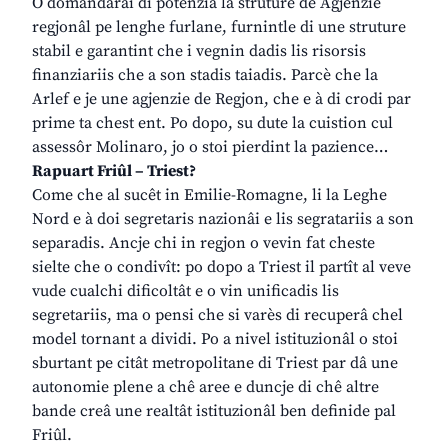
O domandarai di potenziâ la struture de Agjenzie
regjonâl pe lenghe furlane, furnintle di une struture
stabil e garantint che i vegnin dadis lis risorsis
finanziariis che a son stadis taiadis. Parcè che la
Arlef e je une agjenzie de Regjon, che e à di crodi par
prime ta chest ent. Po dopo, su dute la cuistion cul
assessôr Molinaro, jo o stoi pierdint la pazience…
Rapuart Friûl – Triest?
Come che al sucêt in Emilie-Romagne, li la Leghe
Nord e à doi segretaris nazionâi e lis segratariis a son
separadis. Ancje chi in regjon o vevin fat cheste
sielte che o condivît: po dopo a Triest il partît al veve
vude cualchi dificoltât e o vin unificadis lis
segretariis, ma o pensi che si varès di recuperâ chel
model tornant a dividi. Po a nivel istituzionâl o stoi
sburtant pe citât metropolitane di Triest par dâ une
autonomie plene a chê aree e duncje di chê altre
bande creâ une realtât istituzionâl ben definide pal
Friûl.