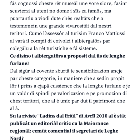
fâs cognossi cheste rêt museâl une vore siore, fasint
scuvierzi al utent no dome i sîts za famôs, ma
puartantlu a viodi dute chês realtâts che a
testemonein une grande vivarositât dal nestri
teritori. Cumò l’assessôr al turisim Franco Mattiussi
al varà il compit di coivolzi i albiergatôrs par
colegâlu a la rêt turistiche e fâ sisteme.
Ce disino i albiergatôrs a proposit dal ûs de lenghe
furlane?
Dal sigûr al covente sburtâ te sensibilizazion ancje
par cheste categorie, in maniere che a sedin propit
lôr i prins a cjapâ cussience che la lenghe furlane e je
un valôr di spindi pe valorizazion e pe promozion di
chest teritori, che al è unic par dut il patrimoni che
al à.
Su la riviste “Ladins dal Friûl” di Avrîl 2010 al è stât
publicât un editoriâl critic cu la Maiorance
regjonâl: cemût comential il segretari de Leghe
Nord?