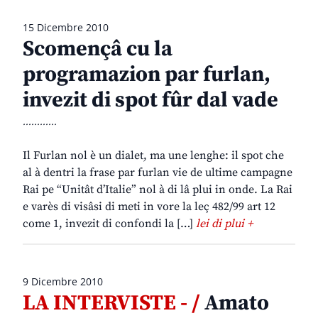
15 Dicembre 2010
Scomençâ cu la
programazion par furlan,
invezit di spot fûr dal vade
............
Il Furlan nol è un dialet, ma une lenghe: il spot che
al à dentri la frase par furlan vie de ultime campagne
Rai pe “Unitât d’Italie” nol à di lâ plui in onde. La Rai
e varès di visâsi di meti in vore la leç 482/99 art 12
come 1, invezit di confondi la […]
lei di plui +
9 Dicembre 2010
LA INTERVISTE - /
Amato