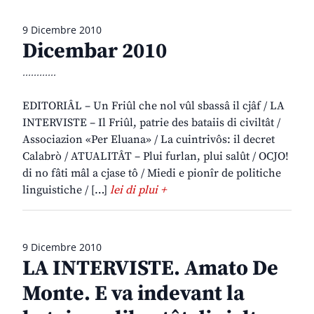
9 Dicembre 2010
Dicembar 2010
............
EDITORIÂL – Un Friûl che nol vûl sbassâ il cjâf / LA
INTERVISTE – Il Friûl, patrie des bataiis di civiltât /
Associazion «Per Eluana» / La cuintrivôs: il decret
Calabrò / ATUALITÂT – Plui furlan, plui salût / OCJO!
di no fâti mâl a cjase tô / Miedi e pionîr de politiche
linguistiche / […]
lei di plui +
9 Dicembre 2010
LA INTERVISTE. Amato De
Monte. E va indevant la