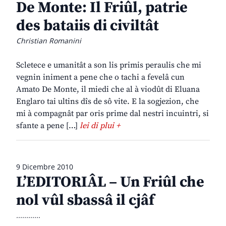
De Monte: Il Friûl, patrie
des bataiis di civiltât
Christian Romanini
Scletece e umanitât a son lis primis peraulis che mi
vegnin iniment a pene che o tachi a fevelâ cun
Amato De Monte, il miedi che al à viodût di Eluana
Englaro tai ultins dîs de sô vite. E la sogjezion, che
mi à compagnât par oris prime dal nestri incuintri, si
sfante a pene […]
lei di plui +
9 Dicembre 2010
L’EDITORIÂL – Un Friûl che
nol vûl sbassâ il cjâf
............