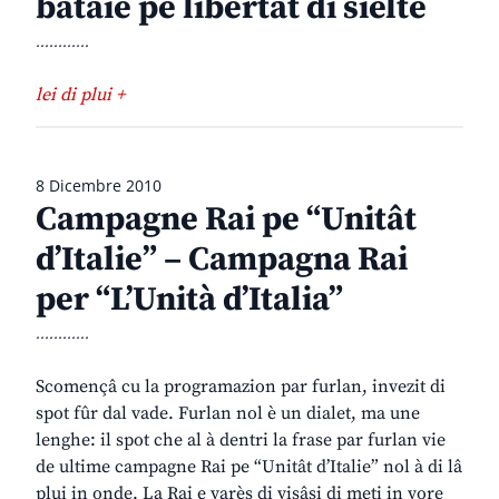
bataie pe libertât di sielte
............
lei di plui +
8 Dicembre 2010
Campagne Rai pe “Unitât
d’Italie” – Campagna Rai
per “L’Unità d’Italia”
............
Scomençâ cu la programazion par furlan, invezit di
spot fûr dal vade. Furlan nol è un dialet, ma une
lenghe: il spot che al à dentri la frase par furlan vie
de ultime campagne Rai pe “Unitât d’Italie” nol à di lâ
plui in onde. La Rai e varès di visâsi di meti in vore