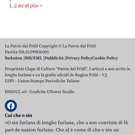
[…]
lei di plui +
La Patrie dal Friûl Copyright © La Patrie dal Friûl
Partita IVA 01299830305
Redazion
RSS/XML
Pubblicità
Privacy Policy
Cookie Policy
Proprietât Clape di Culture “Patrie dal Friûl”. I articui a son scrits in
lenghe furlane e cu la grafie uficiâl de Regjon Friûl – V.J.
USPI – Union Stampe Periodiche Taliane
ENSOUL srl
-
Grafiche GTower Studio
Cui che o sin
«O sin furlans di lenghe furlane, che a son convints di fâ
part de nazion furlane. Che al è come dî che o sin un