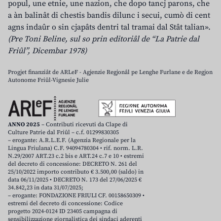
popul, une etnie, une nazion, che dopo tancj parons, che
a àn balinât di chestis bandis dilunc i secui, cumò di cent
agns indaûr o sin cjapâts dentri tal tramai dal Stât talian».
(Pre Toni Beline, sul so prin editoriâl de “La Patrie dal
Friûl”, Dicembar 1978)
Progjet finanziât de ARLeF - Agjenzie Regjonâl pe Lenghe Furlane e de Regjon
Autonome Friûl-Vignesie Julie
ANNO 2025
– Contributi ricevuti da Clape di
Culture Patrie dal Friûl – c.f. 01299830305
– erogante: A.R.L.E.F. (Agenzia Regionale per la
Lingua Friulana) C.F. 94094780304 • rif. norm. L.R.
N.29/2007 ART.23 c.2 bis e ART.24 c.7 e 10 • estremi
del decreto di concessione: DECRETO N. 261 del
25/10/2022 importo contributo € 3.500,00 (saldo) in
data 06/11/2025 • DECRETO N. 173 del 27/06/2025 €
34.842,23 in data 31/07/2025;
– erogante: FONDAZIONE FRIULI CF. 00158650309 •
estremi del decreto di concessione: Codice
progetto 2024-0124 ID 23405 campagna di
sensibilizzazione giornalistica dei sindaci aderenti