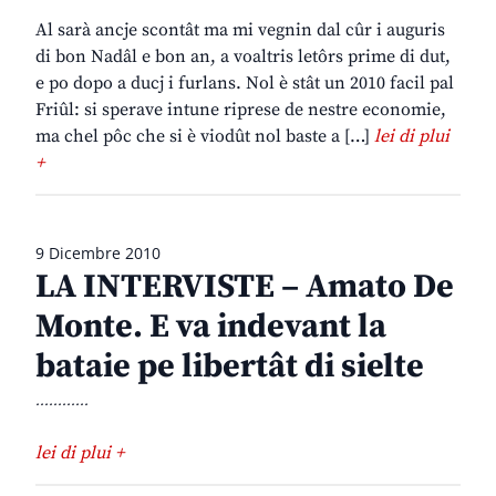
Al sarà ancje scontât ma mi vegnin dal cûr i auguris
di bon Nadâl e bon an, a voaltris letôrs prime di dut,
e po dopo a ducj i furlans. Nol è stât un 2010 facil pal
Friûl: si sperave intune riprese de nestre economie,
ma chel pôc che si è viodût nol baste a […]
lei di plui
+
9 Dicembre 2010
LA INTERVISTE – Amato De
Monte. E va indevant la
bataie pe libertât di sielte
............
lei di plui +