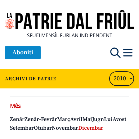
SFUEI MENSÎL FURLAN INDIPENDENT
Aboniti
ARCHIVI DE PATRIE
Mês
Zenâr
Zenâr-Fevrâr
Març
Avrîl
Mai
Jugn
Lui
Avost
Setembar
Otubar
Novembar
Dicembar