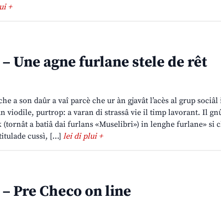
ui +
 Une agne furlane stele de rêt
he a son daûr a vaî parcè che ur àn gjavât l’acès al grup sociâl 
viodile, purtrop: a varan di strassâ vie il timp lavorant. Il gn
tornât a batiâ dai furlans «Muselibri») in lenghe furlane» si 
itulade cussì, […]
lei di plui +
– Pre Checo on line