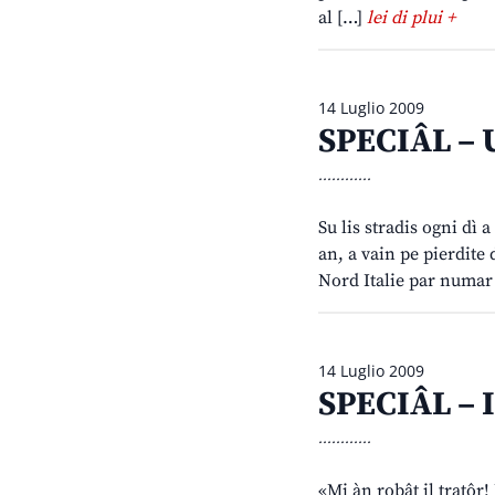
al […]
lei di plui +
14 Luglio 2009
SPECIÂL – U
............
Su lis stradis ogni dì 
an, a vain pe pierdite d
Nord Italie par numar 
14 Luglio 2009
SPECIÂL – I
............
«Mi àn robât il tratôr!