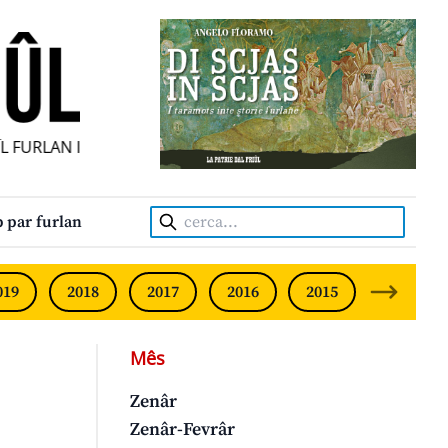
FURLAN INDIPENDENT • INDEPENDENT FRIULIAN MONTHLY •
Cerca:
 par furlan
019
2018
2017
2016
2015
2014
Mês
Zenâr
Zenâr-Fevrâr