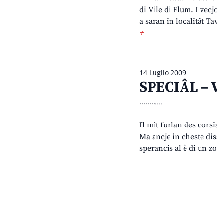
di Vile di Flum. I vec
a saran in localitât Ta
+
14 Luglio 2009
SPECIÂL – V
............
Il mît furlan des corsi
Ma ancje in cheste diss
sperancis al è di un z