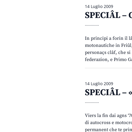
14 Luglio 2009
SPECIÂL – C
............
In principi a forin il l
motonautiche in Friûl,
personaçs clâf, che si
federazion, e Primo G
14 Luglio 2009
SPECIÂL – «
............
Viers la fin dai agns ‘7
di autocross e motocro
permanent che te prime