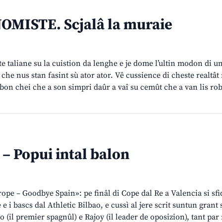
OMISTE. Scjalâ la muraie
e taliane su la cuistion da lenghe e je dome l’ultin modon di u
che nus stan fasint sù ator ator. Vê cussience di cheste realtât 
abon chei che a son simpri daûr a vaî su cemût che a van lis rob
 Popui intal balon
ope – Goodbye Spain»: pe finâl di Cope dal Re a Valencia si sfi
e i bascs dal Athletic Bilbao, e cussì al jere scrit suntun grant 
o (il premier spagnûl) e Rajoy (il leader de oposizion), tant par