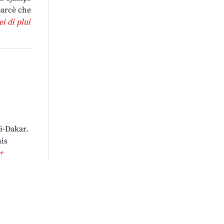
parcè che
ei di plui
gi-Dakar.
nis
+