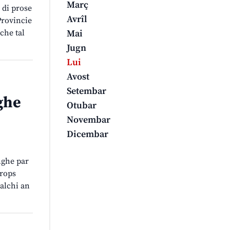
Març
 di prose
Avrîl
 Provincie
che tal
Mai
Jugn
Lui
Avost
Setembar
ghe
Otubar
Novembar
Dicembar
nghe par
trops
ualchi an