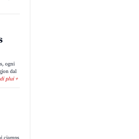
s
is, ogni
egjon dal
 di plui +
tai cjamps