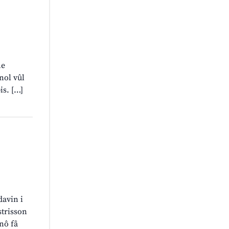
ne
nol vûl
is. […]
davin i
strisson
 nô fâ