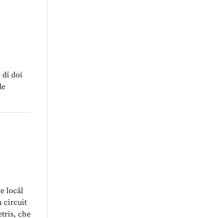
 di doi
de
te locâl
 circuit
tris, che