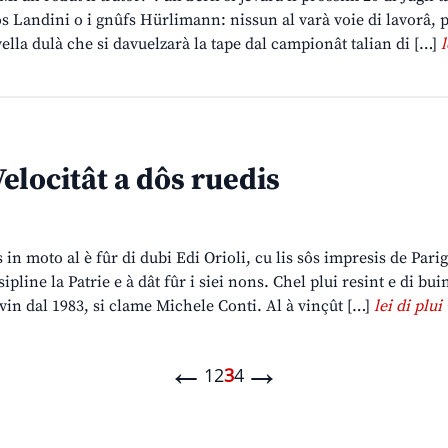
jos Landini o i gnûfs Hürlimann: nissun al varà voie di lavorâ, 
vella dulà che si davuelzarà la tape dal campionât talian di […]
l
elocitât a dôs ruedis
s in moto al è fûr di dubi Edi Orioli, cu lis sôs impresis de Pari
ipline la Patrie e à dât fûr i siei nons. Chel plui resint e di bui
ovin dal 1983, si clame Michele Conti. Al à vinçût […]
lei di plui 
←
→
1
2
3
4