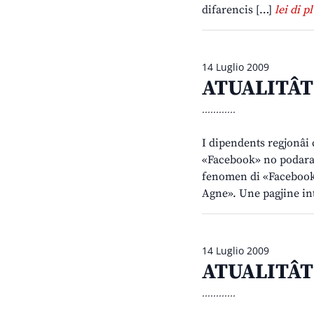
difarencis […]
lei di pl
14 Luglio 2009
ATUALITÂT –
............
I dipendents regjonâi c
«Facebook» no podaran 
fenomen di «Facebook (
Agne». Une pagjine int
14 Luglio 2009
ATUALITÂT 
............