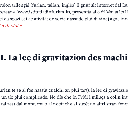
rsion trilengâl (furlan, talian, inglês) il gnûf sît internet dal Ist
rean» (www.istitutladinfurlan.it), presentât ai 6 di Mai stâts l
i da spazi sei ae ativitât de socie nassude plui di vincj agns ind
lei di plui +
I. La leç di gravitazion des machi
rlan (e se al fos nassût cualchi an plui tart), la leç di gravitazi
 un tic plui complicade. No dîs che in Friûl i miluçs a colin in
tal rest dal mont, ma o ai notât che al sucêt un altri stran fen