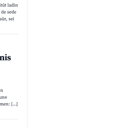
itût ladin
i de sede
aûr, sei
nis
on
tune
omen: […]