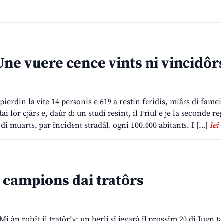
ne vuere cence vints ni vincidôr
a pierdin la vite 14 personis e 619 a restin feridis, miârs di fame
ai lôr cjârs e, daûr di un studi resint, il Friûl e je la seconde r
di muarts, par incident stradâl, ogni 100.000 abitants. I […]
lei
 campions dai tratôrs
 Mi àn robât il tratôr!»: un berli si jevarà il prossim 20 di Jugn 