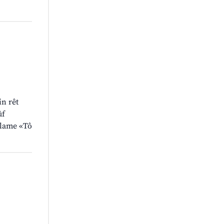
in rêt
ûf
clame «Tô