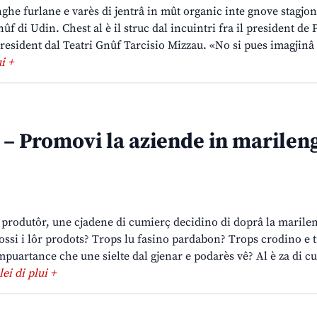
enghe furlane e varès di jentrâ in mût organic inte gnove stagjon
ûf di Udin. Chest al è il struc dal incuintri fra il president de
president dal Teatri Gnûf Tarcisio Mizzau. «No si pues imagjinâ 
ui +
– Promovi la aziende in marilen
 produtôr, une cjadene di cumierç decidino di doprâ la marile
ssi i lôr prodots? Trops lu fasino pardabon? Trops crodino e 
mpuartance che une sielte dal gjenar e podarès vê? Al è za di c
lei di plui +