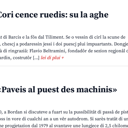
ori cence ruedis: su la aghe
ât di Barcis e la fôs dal Tiliment. Se o vessin di cirî la scune de
 chescj a podaressin jessi i doi puescj plui impuartants. Dongje
 à di ringraziâ: Flavio Beltramini, fondadôr de sezion regjonâl 
ardin, costrutôr […]
lei di plui +
Paveis al puest des machinis»
0, a Bordan si discuteve a fuart su la pussibilitât di passâ de pis
ss in vore di cualchi an a un vêr autodrom. Si sarès tratât di un
 progjetazion dal 1979 al svantave une lungjece di 2,5 chilome