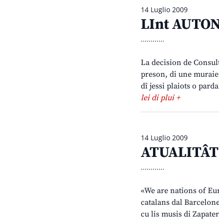
14 Luglio 2009
LInt AUTON
............
La decision de Consult
preson, di une muraie 
dî jessi plaiots o pard
lei di plui +
14 Luglio 2009
ATUALITÂT –
............
«We are nations of Eur
catalans dal Barcelone 
cu lis musis di Zapater