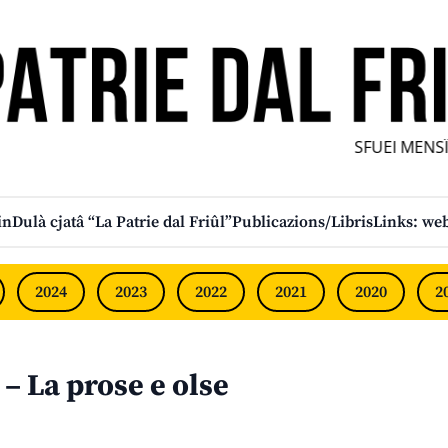
SFUEI MENSÎL 
in
Dulà cjatâ “La Patrie dal Friûl”
Publicazions/Libris
Links: web
2024
2023
2022
2021
2020
2
 La prose e olse