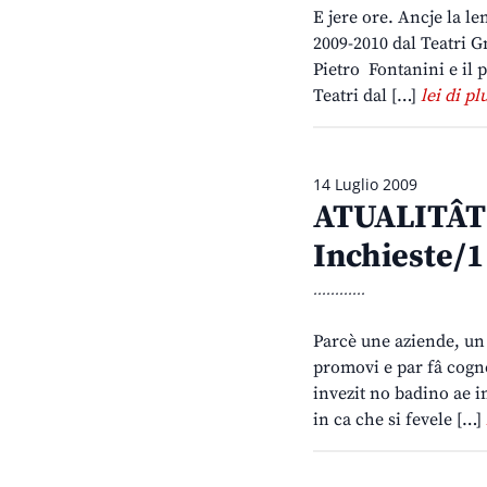
E jere ore. Ancje la l
2009-2010 dal Teatri Gn
Pietro Fontanini e il 
Teatri dal […]
lei di pl
14 Luglio 2009
ATUALITÂT 
Inchieste/1
............
Parcè une aziende, un
promovi e par fâ cogno
invezit no badino ae i
in ca che si fevele […]