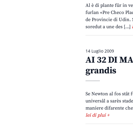
Al è di plante fûr in ve
furlan «Pre Checo Place
de Provincie di Udin. S
soredut a une des […]
14 Luglio 2009
AI 32 DI MA
grandis
............
Se Newton al fos stât fu
universâl a sarès stade
maniere difarente che 
lei di plui +