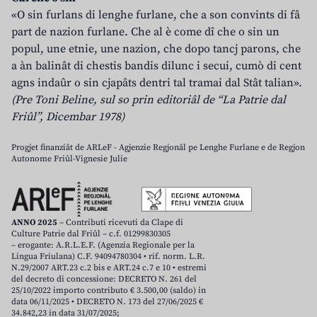
«O sin furlans di lenghe furlane, che a son convints di fâ
part de nazion furlane. Che al è come dî che o sin un
popul, une etnie, une nazion, che dopo tancj parons, che
a àn balinât di chestis bandis dilunc i secui, cumò di cent
agns indaûr o sin cjapâts dentri tal tramai dal Stât talian».
(Pre Toni Beline, sul so prin editoriâl de “La Patrie dal
Friûl”, Dicembar 1978)
Progjet finanziât de ARLeF - Agjenzie Regjonâl pe Lenghe Furlane e de Regjon
Autonome Friûl-Vignesie Julie
ANNO 2025
– Contributi ricevuti da Clape di
Culture Patrie dal Friûl – c.f. 01299830305
– erogante: A.R.L.E.F. (Agenzia Regionale per la
Lingua Friulana) C.F. 94094780304 • rif. norm. L.R.
N.29/2007 ART.23 c.2 bis e ART.24 c.7 e 10 • estremi
del decreto di concessione: DECRETO N. 261 del
25/10/2022 importo contributo € 3.500,00 (saldo) in
data 06/11/2025 • DECRETO N. 173 del 27/06/2025 €
34.842,23 in data 31/07/2025;