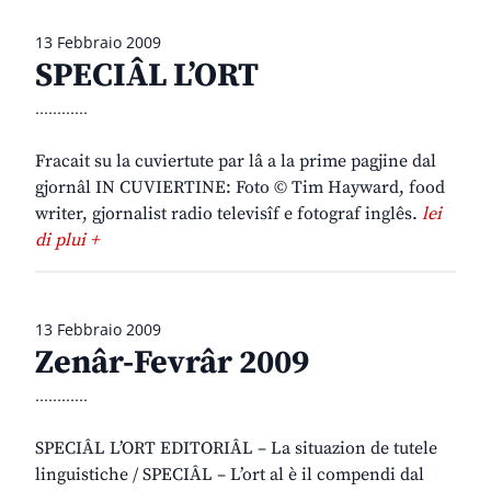
13 Febbraio 2009
SPECIÂL L’ORT
............
Fracait su la cuviertute par lâ a la prime pagjine dal
gjornâl IN CUVIERTINE: Foto © Tim Hayward, food
writer, gjornalist radio televisîf e fotograf inglês.
lei
di plui +
13 Febbraio 2009
Zenâr-Fevrâr 2009
............
SPECIÂL L’ORT EDITORIÂL – La situazion de tutele
linguistiche / SPECIÂL – L’ort al è il compendi dal