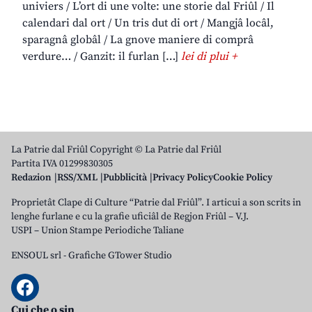
univiers / L’ort di une volte: une storie dal Friûl / Il
calendari dal ort / Un tris dut di ort / Mangjâ locâl,
sparagnâ globâl / La gnove maniere di comprâ
verdure… / Ganzit: il furlan […]
lei di plui +
La Patrie dal Friûl Copyright © La Patrie dal Friûl
Partita IVA 01299830305
Redazion
RSS/XML
Pubblicità
Privacy Policy
Cookie Policy
Proprietât Clape di Culture “Patrie dal Friûl”. I articui a son scrits in
lenghe furlane e cu la grafie uficiâl de Regjon Friûl – V.J.
USPI – Union Stampe Periodiche Taliane
ENSOUL srl
-
Grafiche GTower Studio
Cui che o sin