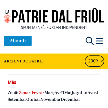
SFUEI MENSÎL FURLAN INDIPENDENT
Aboniti
ARCHIVI DE PATRIE
Mês
Zenâr
Zenâr-Fevrâr
Març
Avrîl
Mai
Jugn
Lui
Avost
Setembar
Otubar
Novembar
Dicembar