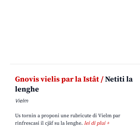
Gnovis vielis par la Istât /
Netiti la
lenghe
Vielm
Us tornin a proponi une rubricute di Vielm par
rinfrescasi il cjâf su la lenghe.
lei di plui +