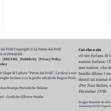
 dal Friûl Copyright © La Patrie dal Friûl
Cui che o sin
IVA 01299830305
«O sin furlans di 
n
RSS/XML
Pubblicità
Privacy Policy
nazion furlane. Ch
olicy
une nazion, che do
t Clape di Culture “Patrie dal Friûl”. I articui a son
bandis dilunc i se
 lenghe furlane e cu la grafie uficiâl de Regjon Friûl –
dentri tal tramai d
(Pre Toni Beline, s
nion Stampe Periodiche Taliane
Dicembar 1978)
srl
-
Grafiche GTower Studio
Progjet finanziât de AR
Autonome Friûl-Vignesie