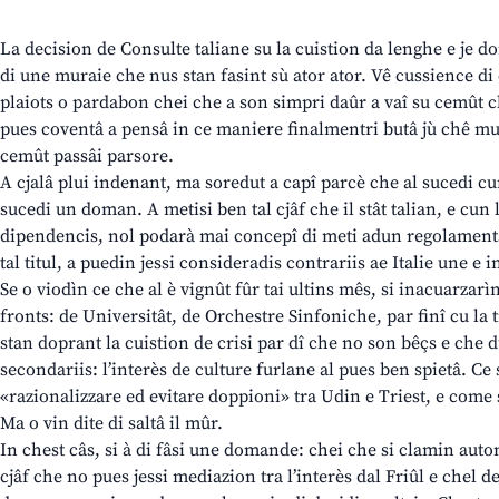
La decision de Consulte taliane su la cuistion da lenghe e je 
di une muraie che nus stan fasint sù ator ator. Vê cussience di c
plaiots o pardabon chei che a son simpri daûr a vaî su cemût che
pues coventâ a pensâ in ce maniere finalmentri butâ jù chê m
cemût passâi parsore.
A cjalâ plui indenant, ma soredut a capî parcè che al sucedi c
sucedi un doman. A metisi ben tal cjâf che il stât talian, e cun 
dipendencis, nol podarà mai concepî di meti adun regolaments
tal titul, a puedin jessi consideradis contrariis ae Italie une e i
Se o viodìn ce che al è vignût fûr tai ultins mês, si inacuarzarìn 
fronts: de Universitât, de Orchestre Sinfoniche, par finî cu la
stan doprant la cuistion de crisi par dî che no son bêçs e che du
secondariis: l’interès de culture furlane al pues ben spietâ. Ce
«razionalizzare ed evitare doppioni» tra Udin e Triest, e come 
Ma o vin dite di saltâ il mûr.
In chest câs, si à di fâsi une domande: chei che si clamin auton
cjâf che no pues jessi mediazion tra l’interès dal Friûl e chel de 