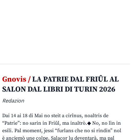
Gnovis /
LA PATRIE DAL FRIÛL AL
SALON DAL LIBRI DI TURIN 2026
Redazion
Dai 14 ai 18 di Mai no steit a cirînus, noaltris de
“Patrie”: no sarin in Friûl, ma inaltrò.◆ No, no lìn in
esili. Pal moment, jessi “furlans che no si rindin” nol
è ancjemò une colpe. Salacor lu deventarà, ma pal