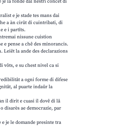
je la fonde dal nestri concet di
ralist e je stade tes mans dai
e a àn cirût di cuintribati, di
 e i partîts.
fintremai nissune cuistion
i se e pense a chê des minorancis.
on. Leiêt la ande des declarazions
 vôts, e su chest nivel ca si
credibilitât a ogni forme di difese
gnitât, al puarte indaûr la
il dirit e cuasi il dovê di lâ
, o disarès ae democrazie, par
 e je le domande presinte tra