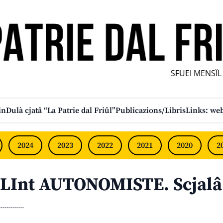
SFUEI MENSÎL F
in
Dulà cjatâ “La Patrie dal Friûl”
Publicazions/Libris
Links: web
2024
2023
2022
2021
2020
2
LInt AUTONOMISTE. Scjalâ
............