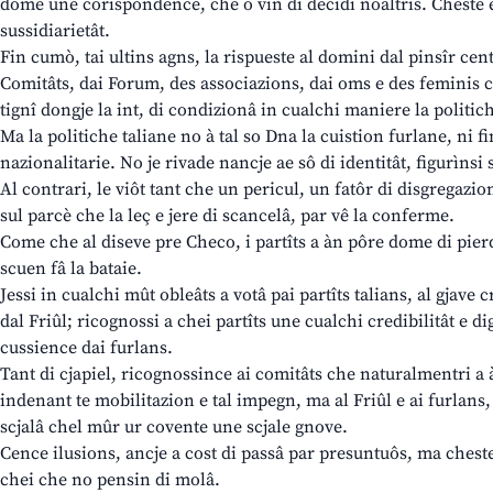
dome une corispondence, che o vin di decidi noaltris. Cheste e 
sussidiarietât.
Fin cumò, tai ultins agns, la rispueste al domini dal pinsîr cent
Comitâts, dai Forum, des associazions, dai oms e des feminis ch
tignî dongje la int, di condizionâ in cualchi maniere la politiche
Ma la politiche taliane no à tal so Dna la cuistion furlane, ni 
nazionalitarie. No je rivade nancje ae sô di identitât, figurìns
Al contrari, le viôt tant che un pericul, un fatôr di disgregazi
sul parcè che la leç e jere di scancelâ, par vê la conferme.
Come che al diseve pre Checo, i partîts a àn pôre dome di pierdi
scuen fâ la bataie.
Jessi in cualchi mût obleâts a votâ pai partîts talians, al gjave 
dal Friûl; ricognossi a chei partîts une cualchi credibilitât e di
cussience dai furlans.
Tant di cjapiel, ricognossince ai comitâts che naturalmentri a àn 
indenant te mobilitazion e tal impegn, ma al Friûl e ai furlans
scjalâ chel mûr ur covente une scjale gnove.
Cence ilusions, ancje a cost di passâ par presuntuôs, ma cheste
chei che no pensin di molâ.