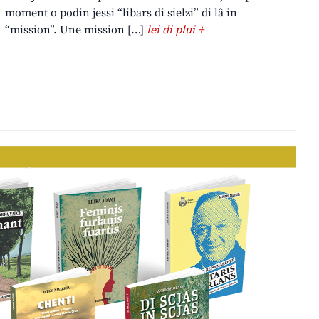
moment o podin jessi “libars di sielzi” di lâ in
“mission”. Une mission […]
lei di plui +