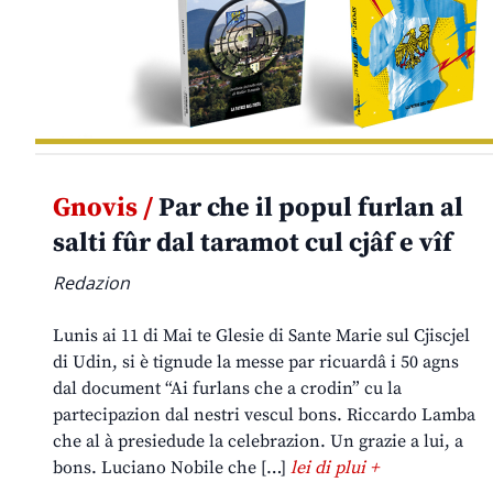
Gnovis /
Par che il popul furlan al
salti fûr dal taramot cul cjâf e vîf
Redazion
Lunis ai 11 di Mai te Glesie di Sante Marie sul Cjiscjel
di Udin, si è tignude la messe par ricuardâ i 50 agns
dal document “Ai furlans che a crodin” cu la
partecipazion dal nestri vescul bons. Riccardo Lamba
che al à presiedude la celebrazion. Un grazie a lui, a
bons. Luciano Nobile che […]
lei di plui +