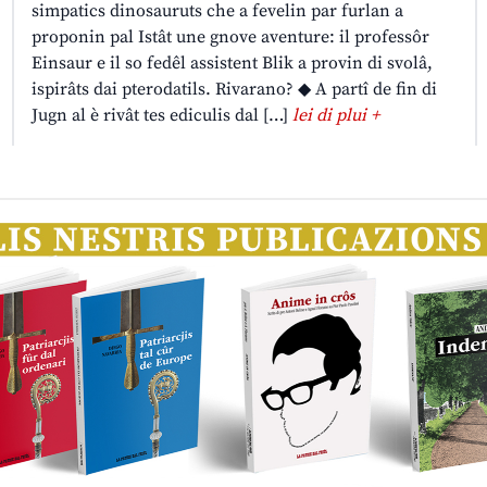
simpatics dinosauruts che a fevelin par furlan a
proponin pal Istât une gnove aventure: il professôr
Einsaur e il so fedêl assistent Blik a provin di svolâ,
ispirâts dai pterodatils. Rivarano? ◆ A partî de fin di
Jugn al è rivât tes ediculis dal […]
lei di plui +