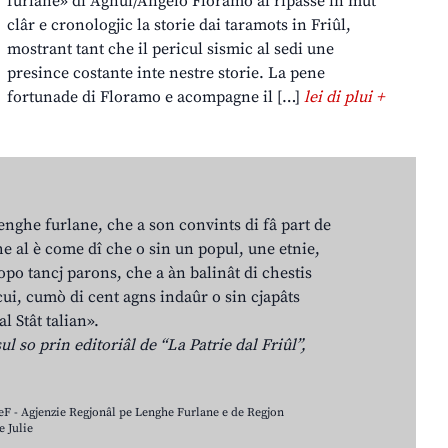
furlane» di Agnul/Angelo Floramo al ripasse in mût
clâr e cronologjic la storie dai taramots in Friûl,
mostrant tant che il pericul sismic al sedi une
presince costante inte nestre storie. La pene
fortunade di Floramo e acompagne il […]
lei di plui +
lenghe furlane, che a son convints di fâ part de
e al è come dî che o sin un popul, une etnie,
po tancj parons, che a àn balinât di chestis
cui, cumò di cent agns indaûr o sin cjapâts
al Stât talian».
ul so prin editoriâl de “La Patrie dal Friûl”,
LeF - Agjenzie Regjonâl pe Lenghe Furlane e de Regjon
 Julie