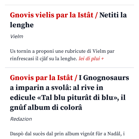
Gnovis vielis par la Istât /
Netiti la
lenghe
Vielm
Us tornin a proponi une rubricute di Vielm par
rinfrescasi il cjâf su la lenghe.
lei di plui +
Gnovis par la Istât /
I Gnognosaurs
a imparin a svolâ: al rive in
edicule «Tal blu piturât di blu», il
gnûf album di colorâ
Redazion
Daspò dal sucès dal prin album vignût fûr a Nadâl, i