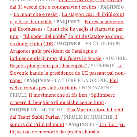
dai 33 vescui che a condanavin i eretics
/
PAGJINE 6
–
La mont che e resist
/
La stagjon 2021 di Friûlpoint
e je fisse di novitâts
/
PAGJINE 7
–
E cres la atenzion
pai Ecomuseus
/
Cuant che lis vacjis si clamavin par
non
/
“El poder del poble”, la int de Catalogne che si
da dongje intai CDR
/
PAGJINE 8
– FRIÛL EUROPE.
Aragones gnûf president de Catalogne e
indipendentiscj inmò plui fuarts in Scozie
/ AUSTRIE.
Regulis plui griviis pai “disocupâts”
/ SLOVENIE.
La
Slovenie bande la presidence de UE passant pal non-
paper
/
PAGJINE 9
–
LA TIERE E LA GREPIE.
Plui
web e robots pes stalis furlanis
/
FONDAZIONE
FRIULI.
Il moviment che al fâs ben
/
Spilimberc
crosere di lenghis e di musiche cence timp
/
PAGJINE 10
– MUSICHE.
Elsa Martin: atore tal licôf
dal Teatri Stabil Furlan
/ PIRULIS DI MUSICHE.
I
sunôrs dal Friûl tal mont
/
PAGJINE 11
–
Un libri par
fâ justizie de memorie dai predis clamâts