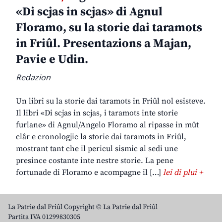
«Di scjas in scjas» di Agnul
Floramo, su la storie dai taramots
in Friûl. Presentazions a Majan,
Pavie e Udin.
Redazion
Un libri su la storie dai taramots in Friûl nol esisteve.
Il libri «Di scjas in scjas, i taramots inte storie
furlane» di Agnul/Angelo Floramo al ripasse in mût
clâr e cronologjic la storie dai taramots in Friûl,
mostrant tant che il pericul sismic al sedi une
presince costante inte nestre storie. La pene
fortunade di Floramo e acompagne il […]
lei di plui +
La Patrie dal Friûl Copyright © La Patrie dal Friûl
Partita IVA 01299830305