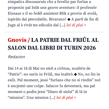
simpatics dinosauruts che a fevelin par furlan a
proponin pal Istât une gnove aventure: il professôr
Einsaur e il so fedêl assistent Blik a provin di svolâ,
ispirâts dai pterodatils. Rivarano? ◆ A partî de fin di
Jugn al è rivât tes ediculis dal […]
lei di plui +
Gnovis /
LA PATRIE DAL FRIÛL AL
SALON DAL LIBRI DI TURIN 2026
Redazion
Dai 14 ai 18 di Mai no steit a cirînus, noaltris de
“Patrie”: no sarin in Friûl, ma inaltrò.◆ No, no lìn in
esili. Pal moment, jessi “furlans che no si rindin” nol
è ancjemò une colpe. Salacor lu deventarà, ma pal
moment o podin jessi “libars di sielzi” di lâ in
“mission”. Une mission […]
lei di plui +