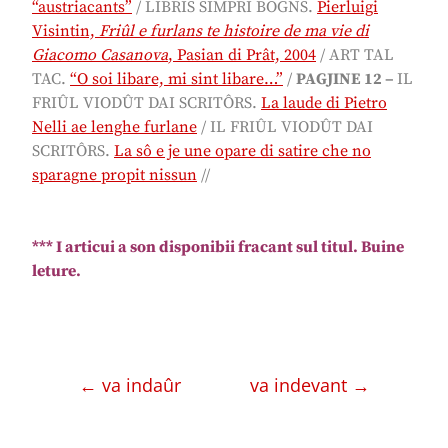
“austriacants”
/ LIBRIS SIMPRI BOGNS.
Pierluigi
Visintin,
Friûl e furlans te histoire de ma vie di
Giacomo Casanova
, Pasian di Prât, 2004
/ ART TAL
TAC.
“O soi libare, mi sint libare…”
/
PAGJINE 12 –
IL
FRIÛL VIODÛT DAI SCRITÔRS.
La laude di Pietro
Nelli ae lenghe furlane
/ IL FRIÛL VIODÛT DAI
SCRITÔRS.
La sô e je une opare di satire che no
sparagne propit nissun
//
*** I articui a son disponibii fracant sul titul. Buine
leture.
← va indaûr
va indevant →