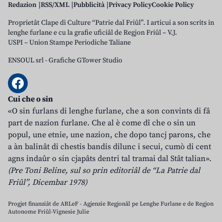
Redazion
RSS/XML
Pubblicità
Privacy Policy
Cookie Policy
Proprietât Clape di Culture “Patrie dal Friûl”. I articui a son scrits in
lenghe furlane e cu la grafie uficiâl de Regjon Friûl – V.J.
USPI – Union Stampe Periodiche Taliane
ENSOUL srl
-
Grafiche GTower Studio
Cui che o sin
«O sin furlans di lenghe furlane, che a son convints di fâ
part de nazion furlane. Che al è come dî che o sin un
popul, une etnie, une nazion, che dopo tancj parons, che
a àn balinât di chestis bandis dilunc i secui, cumò di cent
agns indaûr o sin cjapâts dentri tal tramai dal Stât talian».
(Pre Toni Beline, sul so prin editoriâl de “La Patrie dal
Friûl”, Dicembar 1978)
Progjet finanziât de ARLeF - Agjenzie Regjonâl pe Lenghe Furlane e de Regjon
Autonome Friûl-Vignesie Julie