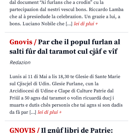
dal document “Ai furlans che a crodin” cu la
partecipazion dal nestri vescul bons. Riccardo Lamba
che al à presiedude la celebrazion. Un grazie a lui, a
bons. Luciano Nobile che […]
lei di plui +
Gnovis /
Par che il popul furlan al
salti fûr dal taramot cul cjâf e vîf
Redazion
Lunis ai 11 di Mai a lis 18,30 te Glesie di Sante Marie
sul Cjiscjel di Udin. Glesie Furlane, cun la
Arcidiocesi di Udine e Clape di Culture Patrie dal
Friûl a 50 agns dal taramot o volìn ricuardâ ducj i
muarts e dutis chês personis che tai agns si son dadis
da fâ par […]
lei di plui +
GNOVIS /
Il gnûf libri de Patrie: