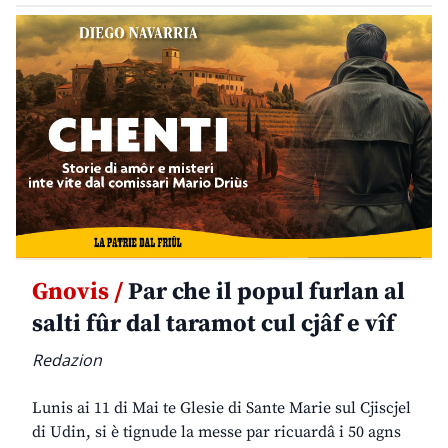
Gnovis /
Par che il popul furlan al
salti fûr dal taramot cul cjâf e vîf
Redazion
Lunis ai 11 di Mai te Glesie di Sante Marie sul Cjiscjel
di Udin, si è tignude la messe par ricuardâ i 50 agns