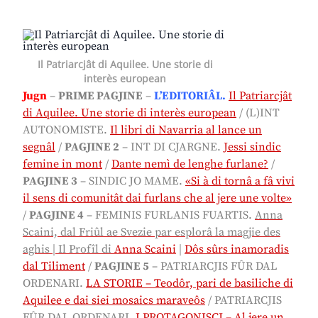
Il Patriarcjât di Aquilee. Une storie di
interès european
Jugn
–
PRIME PAGJINE
–
L’EDITORIÂL.
Il Patriarcjât
di Aquilee. Une storie di interès european
/
(L)INT
AUTONOMISTE.
Il libri di Navarria al lance un
segnâl
/
PAGJINE 2
– INT DI CJARGNE.
Jessi sindic
femine in mont
/
Dante nemì de lenghe furlane?
/
PAGJINE 3
– SINDIC JO MAME.
«Si à di tornâ a fâ vivi
il sens di comunitât dai furlans che al jere une volte»
/
PAGJINE 4
–
FEMINIS FURLANIS FUARTIS.
Anna
Scaini, dal Friûl ae Svezie par esplorâ la magjie des
aghis | Il Profîl di
Anna Scaini
|
Dôs sûrs inamoradis
dal Tiliment
/
PAGJINE 5
– PATRIARCJIS FÛR DAL
ORDENARI.
LA STORIE – Teodôr, pari de basiliche di
Aquilee e dai siei mosaics maraveôs
/ PATRIARCJIS
FÛR DAL ORDENARI.
I PROTAGONISCJ – Al jere un