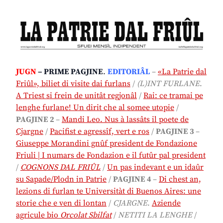
JUGN
– PRIME PAGJINE
.
EDITORIÂL
–
«La Patrie dal
Friûl», biliet di visite dai furlans
/
(L)INT FURLANE
.
A Triest si frein de unitât regjonâl
/
Rai: ce tramai pe
lenghe furlane! Un dirit che al somee utopie
/
PAGJINE 2
–
Mandi Leo. Nus à lassâts il poete de
Cjargne
/
Pacifist e agressîf, vert e ros
/
PAGJINE 3
–
Giuseppe Morandini gnûf president de Fondazione
Friuli | I numars de Fondazion e il futûr pal president
/
COGNONS DAL FRIÛL
/
Un pas indevant e un idaûr
su Sapade/Plodn in Patrie
/
PAGJINE 4
–
Di chest an,
lezions di furlan te Universitàt di Buenos Aires: une
storie che e ven di lontan
/
CJARGNE
.
Aziende
agricule bio
Orcolat Sbilfat
/
NETITI LA LENGHE
/