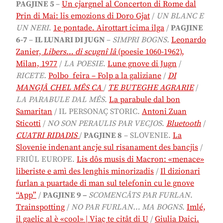
PAGJINE 5
–
Un cjargnel al Concerton di Rome dal
Prin di Mai: lis emozions di Doro Gjat
/
UN BLANC E
UN NERI
.
1e pontade. Airottart icima ilga
/
PAGJINE
6-7
–
IL LUNARI DI JUGN
–
SIMPRI BOGNS.
Leonardo
Zanier,
Libers… di scugnî lâ
(poesie 1060-1962),
Milan, 1977
/
LA POESIE
.
Lune gnove di Jugn
/
RICETE.
Polbo feira – Folp a la galiziane
/
DI
MANGJÂ CHEL MÊS CA
/
TE BUTEGHE AGRARIE
/
LA PARABULE DAL MÊS
.
La parabule dal bon
Samaritan
/ IL PERSONAÇ STORIC.
Antoni Zuan
Sticotti
/
NO SON PERAULIS PAR VECJOS
.
Bluetooth
/
CUATRI RIDADIS
/
PAGJINE 8
– SLOVENIE.
La
Slovenie indenant ancje sul risanament des bancjis
/
FRIÛL EUROPE.
Lis dôs musis di Macron: «menace»
liberiste e amì des lenghis minorizadis
/
Il dizionari
furlan a puartade di man sul telefonin cu le gnove
“App”
/
PA
GJINE 9 –
SCOMENCÂTS PAR FURLAN
.
Trainspotting
/
NO PAR FURLAN… MA BOGNS
.
Imlé,
il gaelic al è «cool» |
Viaç te citât di U
/
Giulia Daici.