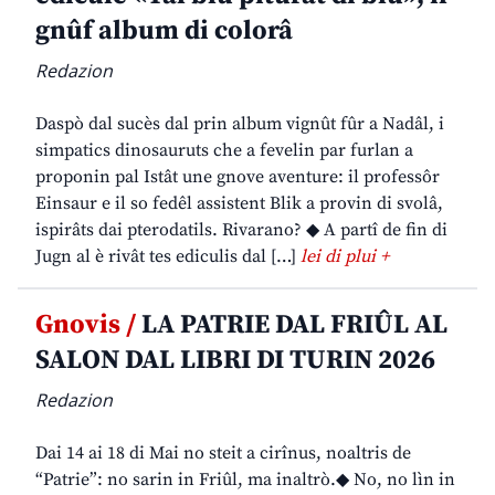
gnûf album di colorâ
Redazion
Daspò dal sucès dal prin album vignût fûr a Nadâl, i
simpatics dinosauruts che a fevelin par furlan a
proponin pal Istât une gnove aventure: il professôr
Einsaur e il so fedêl assistent Blik a provin di svolâ,
ispirâts dai pterodatils. Rivarano? ◆ A partî de fin di
Jugn al è rivât tes ediculis dal […]
lei di plui +
Gnovis /
LA PATRIE DAL FRIÛL AL
SALON DAL LIBRI DI TURIN 2026
Redazion
Dai 14 ai 18 di Mai no steit a cirînus, noaltris de
“Patrie”: no sarin in Friûl, ma inaltrò.◆ No, no lìn in