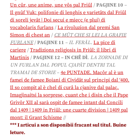
Un cûr, une anime, une vôs pal Friûl
/
PAGJINE 10
–
Il gnûf Vuk: polifonie di lenghis e varietâts dal Friûl
di soreli jevât | Doi secui e mieçc (e plui) di
vocabolaris furlans
/
La rivoluzion dal premi San
Simon di chest an
/
CE MÛT CHE SI LEI LA GRAFIE
FURLANE
/
PAGJINE 11
–
IL
FERÂL
.
La pice di
cariere
/
Tradizions religjosis in Friûl: il libri di
Martinis
/
PAGJINE 12 –
IN CHÊ DÌ
.
LA ZORNADE DI
UN FURLAN DAL POPUL CJAPÂT DENTRI TAL
TRAMAI DE STORIE
–
4e PUNTADE.
Macôr al è un
famei de famee Boiani di Cividât sul principi dal ‘400.
Il so compit al è chel di curâ la cjanive dal palaç.
Imagjinaitsi la sorprese, cuant che i disin che il Pape
Grivôr XII al sarà ospit de famee intant dal Concili
dal 1409 | 1409 in Friûl: une cuarte division | 1409 pal
mont: il Grant Schisme
//
*
** I articui a son disponibii fracant sul titul. Buine
leture.