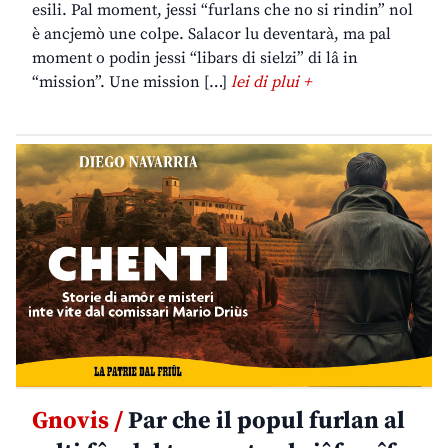
esili. Pal moment, jessi “furlans che no si rindin” nol
è ancjemò une colpe. Salacor lu deventarà, ma pal
moment o podin jessi “libars di sielzi” di lâ in
“mission”. Une mission […]
lei di plui +
Gnovis /
Par che il popul furlan al