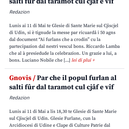
salti fûr dal taramot cul cjâf e vîf
Redazion
Lunis ai 11 di Mai te Glesie di Sante Marie sul Cjiscjel
di Udin, si è tignude la messe par ricuardâ i 50 agns
dal document “Ai furlans che a crodin” cu la
partecipazion dal nestri vescul bons. Riccardo Lamba
che al à presiedude la celebrazion. Un grazie a lui, a
bons. Luciano Nobile che […]
lei di plui +
Gnovis /
Par che il popul furlan al
salti fûr dal taramot cul cjâf e vîf
Redazion
Lunis ai 11 di Mai a lis 18,30 te Glesie di Sante Marie
sul Cjiscjel di Udin. Glesie Furlane, cun la
Arcidiocesi di Udine e Clape di Culture Patrie dal