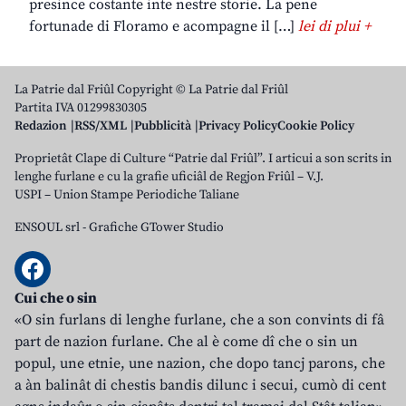
presince costante inte nestre storie. La pene
fortunade di Floramo e acompagne il […]
lei di plui +
La Patrie dal Friûl Copyright © La Patrie dal Friûl
Partita IVA 01299830305
Redazion
RSS/XML
Pubblicità
Privacy Policy
Cookie Policy
Proprietât Clape di Culture “Patrie dal Friûl”. I articui a son scrits in
lenghe furlane e cu la grafie uficiâl de Regjon Friûl – V.J.
USPI – Union Stampe Periodiche Taliane
ENSOUL srl
-
Grafiche GTower Studio
Cui che o sin
«O sin furlans di lenghe furlane, che a son convints di fâ
part de nazion furlane. Che al è come dî che o sin un
popul, une etnie, une nazion, che dopo tancj parons, che
a àn balinât di chestis bandis dilunc i secui, cumò di cent