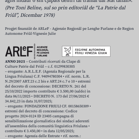
agns indaûr o sin cjapâts dentri tal tramai dal Stât talian».
(Pre Toni Beline, sul so prin editoriâl de “La Patrie dal
Friûl”, Dicembar 1978)
Progjet finanziât de ARLeF - Agjenzie Regjonâl pe Lenghe Furlane e de Regjon
Autonome Friûl-Vignesie Julie
ANNO 2025
– Contributi ricevuti da Clape di
Culture Patrie dal Friûl – c.f. 01299830305
– erogante: A.R.L.E.F. (Agenzia Regionale per la
Lingua Friulana) C.F. 94094780304 • rif. norm. L.R.
N.29/2007 ART.23 c.2 bis e ART.24 c.7 e 10 • estremi
del decreto di concessione: DECRETO N. 261 del
25/10/2022 importo contributo € 3.500,00 (saldo) in
data 06/11/2025 • DECRETO N. 173 del 27/06/2025 €
34.842,23 in data 31/07/2025;
– erogante: FONDAZIONE FRIULI CF. 00158650309 •
estremi del decreto di concessione: Codice
progetto 2024-0124 ID 23405 campagna di
sensibilizzazione giornalistica dei sindaci aderenti
all’assemblea della comunità linguistica Friulana •
contributo € 3.450,00 • in data 12/05/2025;
– erogante: Agenzia delle Entrate • rif. norm.: