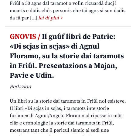
Friûl a 50 agns dal taramot o volìn ricuardâ ducj i
muarts e dutis chês personis che tai agns si son dadis
da fâ par […]
lei di plui +
GNOVIS /
Il gnûf libri de Patrie:
«Di scjas in scjas» di Agnul
Floramo, su la storie dai taramots
in Friûl. Presentazions a Majan,
Pavie e Udin.
Redazion
Un libri su la storie dai taramots in Friûl nol esisteve.
Il libri «Di scjas in scjas, i taramots inte storie
furlane» di Agnul/Angelo Floramo al ripasse in mût
clâr e cronologjic la storie dai taramots in Friûl,
mostrant tant che il pericul sismic al sedi une