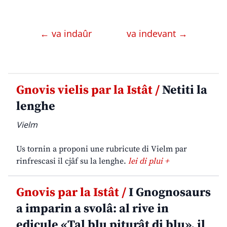
← va indaûr
va indevant →
Gnovis vielis par la Istât /
Netiti la
lenghe
Vielm
Us tornin a proponi une rubricute di Vielm par
rinfrescasi il cjâf su la lenghe.
lei di plui +
Gnovis par la Istât /
I Gnognosaurs
a imparin a svolâ: al rive in
edicule «Tal blu piturât di blu», il