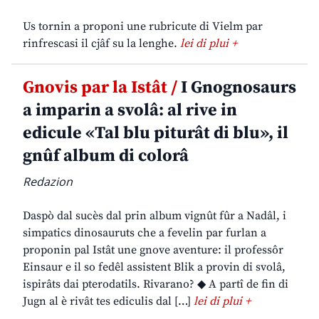
Us tornin a proponi une rubricute di Vielm par
rinfrescasi il cjâf su la lenghe.
lei di plui +
Gnovis par la Istât /
I Gnognosaurs
a imparin a svolâ: al rive in
edicule «Tal blu piturât di blu», il
gnûf album di colorâ
Redazion
Daspò dal sucès dal prin album vignût fûr a Nadâl, i
simpatics dinosauruts che a fevelin par furlan a
proponin pal Istât une gnove aventure: il professôr
Einsaur e il so fedêl assistent Blik a provin di svolâ,
ispirâts dai pterodatils. Rivarano? ◆ A partî de fin di
Jugn al è rivât tes ediculis dal […]
lei di plui +