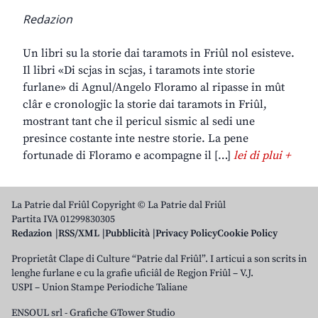
Redazion
Un libri su la storie dai taramots in Friûl nol esisteve.
Il libri «Di scjas in scjas, i taramots inte storie
furlane» di Agnul/Angelo Floramo al ripasse in mût
clâr e cronologjic la storie dai taramots in Friûl,
mostrant tant che il pericul sismic al sedi une
presince costante inte nestre storie. La pene
fortunade di Floramo e acompagne il […]
lei di plui +
La Patrie dal Friûl Copyright © La Patrie dal Friûl
Partita IVA 01299830305
Redazion
RSS/XML
Pubblicità
Privacy Policy
Cookie Policy
Proprietât Clape di Culture “Patrie dal Friûl”. I articui a son scrits in
lenghe furlane e cu la grafie uficiâl de Regjon Friûl – V.J.
USPI – Union Stampe Periodiche Taliane
ENSOUL srl
-
Grafiche GTower Studio