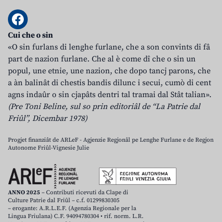
Cui che o sin
«O sin furlans di lenghe furlane, che a son convints di fâ
part de nazion furlane. Che al è come dî che o sin un
popul, une etnie, une nazion, che dopo tancj parons, che
a àn balinât di chestis bandis dilunc i secui, cumò di cent
agns indaûr o sin cjapâts dentri tal tramai dal Stât talian».
(Pre Toni Beline, sul so prin editoriâl de “La Patrie dal
Friûl”, Dicembar 1978)
Progjet finanziât de ARLeF - Agjenzie Regjonâl pe Lenghe Furlane e de Regjon
Autonome Friûl-Vignesie Julie
ANNO 2025
– Contributi ricevuti da Clape di
Culture Patrie dal Friûl – c.f. 01299830305
– erogante: A.R.L.E.F. (Agenzia Regionale per la
Lingua Friulana) C.F. 94094780304 • rif. norm. L.R.