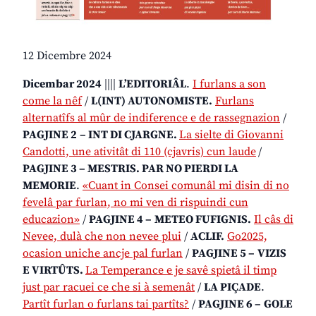
12 Dicembre 2024
Dicembar 2024
||||
L’EDITORIÂL
.
I furlans a son
come la nêf
/
L(INT) AUTONOMISTE.
Furlans
alternatîfs al mûr de indiference e de rassegnazion
/
PAGJINE 2
– INT DI CJARGNE.
La sielte di Giovanni
Candotti, une ativitât di 110 (cjavris) cun laude
/
PAGJINE 3 – MESTRIS. PAR NO PIERDI LA
MEMORIE
.
«Cuant in Consei comunâl mi disin di no
fevelâ par furlan, no mi ven di rispuindi cun
educazion»
/
PAGJINE 4 –
METEO FUFIGNIS.
Il câs di
Nevee, dulà che non nevee plui
/
ACLIF.
Go2025,
ocasion uniche ancje pal furlan
/
PAGJINE 5 –
VIZIS
E VIRTÛTS.
La Temperance e je savê spietâ il timp
just par racuei ce che si à semenât
/
LA PIÇADE
.
Partît furlan o furlans tai partîts?
/
PAGJINE 6 –
GOLE