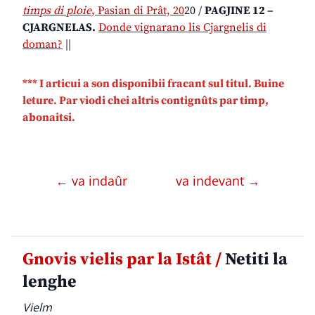
timps di ploie
, Pasian di Prât, 20
20 /
PAGJINE 12 –
CJARGNELAS.
Donde vignarano lis Cjargnelis di
doman?
||
*** I articui a son disponibii fracant sul titul. Buine
leture. Par viodi chei altris contignûts par timp,
abonaitsi.
← va indaûr
va indevant →
Gnovis vielis par la Istât /
Netiti la
lenghe
Vielm