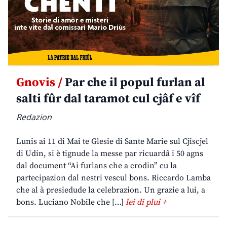
Gnovis /
Par che il popul furlan al
salti fûr dal taramot cul cjâf e vîf
Redazion
Lunis ai 11 di Mai te Glesie di Sante Marie sul Cjiscjel
di Udin, si è tignude la messe par ricuardâ i 50 agns
dal document “Ai furlans che a crodin” cu la
partecipazion dal nestri vescul bons. Riccardo Lamba
che al à presiedude la celebrazion. Un grazie a lui, a
bons. Luciano Nobile che […]
lei di plui +