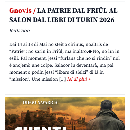
Gnovis /
LA PATRIE DAL FRIÛL AL
SALON DAL LIBRI DI TURIN 2026
Redazion
Dai 14 ai 18 di Mai no steit a cirînus, noaltris de
“Patrie”: no sarin in Friûl, ma inaltrò.◆ No, no lìn in
esili. Pal moment, jessi “furlans che no si rindin” nol
è ancjemò une colpe. Salacor lu deventarà, ma pal
moment o podin jessi “libars di sielzi” di lâ in
“mission”. Une mission […]
lei di plui +