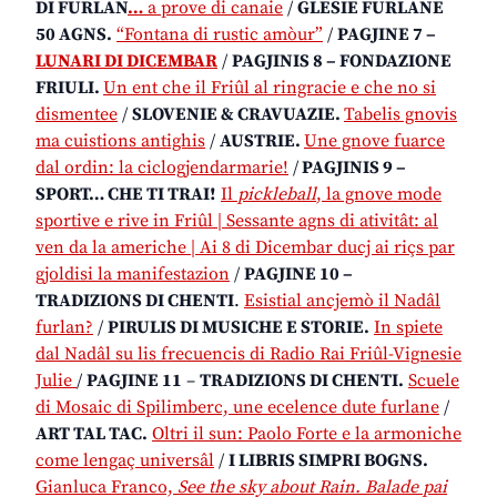
DI FURLAN
…
a prove di canaie
/
GLESIE FURLANE
50 AGNS.
“Fontana di rustic amòur”
/
PAGJINE 7 –
LUNARI DI DICEMBAR
/
PAGJINIS 8 – FONDAZIONE
FRIULI.
Un ent che il Friûl al ringracie e che no si
dismentee
/
SLOVENIE & CRAVUAZIE.
Tabelis gnovis
ma cuistions antighis
/
AUSTRIE.
Une gnove fuarce
dal ordin: la ciclogjendarmarie!
/
PAGJINIS
9 –
SPORT… CHE TI TRAI!
Il
pickleball
, la gnove mode
sportive e rive in Friûl | Sessante agns di ativitât: al
ven da la americhe | Ai 8 di Dicembar ducj ai riçs par
gjoldisi la manifestazion
/
PAGJINE 10 –
TRADIZIONS DI CHENTI
.
Esistial ancjemò il Nadâl
furlan?
/
PIRULIS DI MUSICHE E STORIE.
In spiete
dal Nadâl su lis frecuencis di Radio Rai Friûl-Vignesie
Julie
/
PAGJINE 11
–
TRADIZIONS DI CHENTI
.
Scuele
di Mosaic di Spilimberc, une ecelence dute furlane
/
ART TAL TAC.
Oltri il sun: Paolo Forte e la armoniche
come lengaç universâl
/
I LIBRIS SIMPRI BOGNS.
Gianluca Franco,
See the sky about Rain. Balade pai