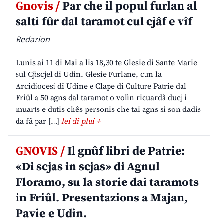
Gnovis /
Par che il popul furlan al
salti fûr dal taramot cul cjâf e vîf
Redazion
Lunis ai 11 di Mai a lis 18,30 te Glesie di Sante Marie
sul Cjiscjel di Udin. Glesie Furlane, cun la
Arcidiocesi di Udine e Clape di Culture Patrie dal
Friûl a 50 agns dal taramot o volìn ricuardâ ducj i
muarts e dutis chês personis che tai agns si son dadis
da fâ par […]
lei di plui +
GNOVIS /
Il gnûf libri de Patrie:
«Di scjas in scjas» di Agnul
Floramo, su la storie dai taramots
in Friûl. Presentazions a Majan,
Pavie e Udin.