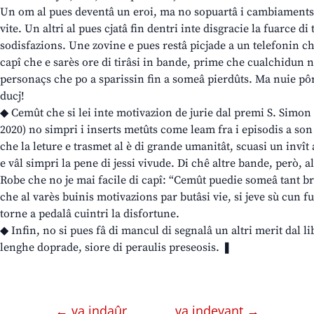
Un om al pues deventâ un eroi, ma no sopuartâ i cambiaments c
vite. Un altri al pues cjatâ fin dentri inte disgracie la fuarce di 
sodisfazions. Une zovine e pues restâ picjade a un telefonin ch
capî che e sarès ore di tirâsi in bande, prime che cualchidun no 
personaçs che po a sparissin fin a someâ pierdûts. Ma nuie pôre
ducj!
◆ Cemût che si lei inte motivazion de jurie dal premi S. Simon (c
2020) no simpri i inserts metûts come leam fra i episodis a son 
che la leture e trasmet al è di grande umanitât, scuasi un invît 
e vâl simpri la pene di jessi vivude. Di chê altre bande, però, al
Robe che no je mai facile di capî: “Cemût puedie someâ tant brute
che al varès buinis motivazions par butâsi vie, si jeve sù cun fu
torne a pedalâ cuintri la disfortune.
◆ Infin, no si pues fâ di mancul di segnalâ un altri merit dal lib
lenghe doprade, siore di peraulis preseosis. ❚
← va indaûr
va indevant →