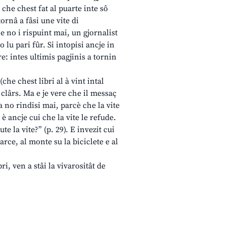
he chest fat al puarte inte sô
tornâ a fâsi une vite di
e no i rispuint mai, un gjornalist
lu pari fûr. Si intopisi ancje in
: intes ultimis pagjinis a tornin
he chest libri al à vint intal
clârs. Ma e je vere che il messaç
a no rindisi mai, parcè che la vite
 è ancje cui che la vite le refude.
 la vite?” (p. 29). E invezit cui
arce, al monte su la biciclete e al
ri, ven a stâi la vivarositât de