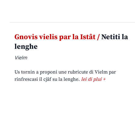
Gnovis vielis par la Istât /
Netiti la
lenghe
Vielm
Us tornin a proponi une rubricute di Vielm par
rinfrescasi il cjâf su la lenghe.
lei di plui +