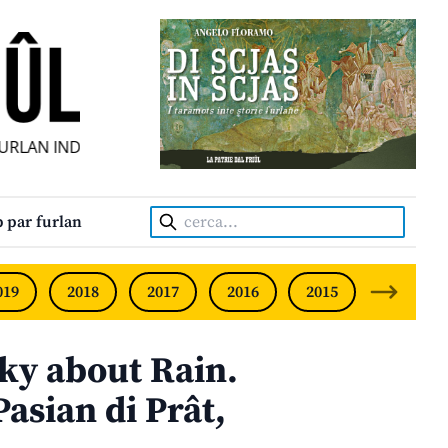
AN INDIPENDENT • INDEPENDENT FRIULIAN MONTHLY • NE
Cerca:
 par furlan
019
2018
2017
2016
2015
2014
sky about Rain.
Pasian di Prât,