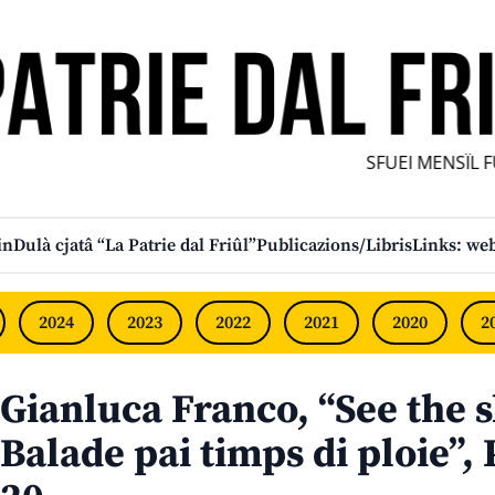
SFUEI MENSÎL FURL
in
Dulà cjatâ “La Patrie dal Friûl”
Publicazions/Libris
Links: web
2024
2023
2022
2021
2020
2
Gianluca Franco, “See the 
Balade pai timps di ploie”, 