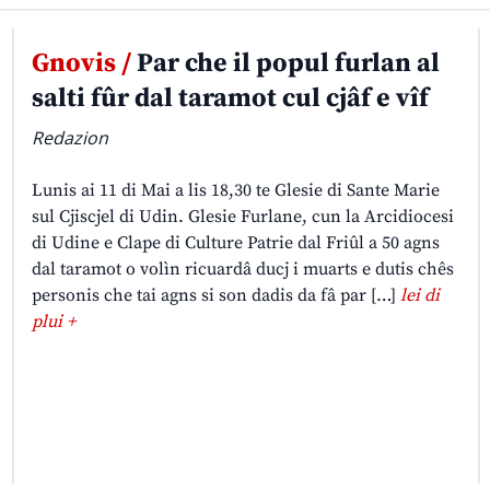
Gnovis /
Par che il popul furlan al
salti fûr dal taramot cul cjâf e vîf
Redazion
Lunis ai 11 di Mai a lis 18,30 te Glesie di Sante Marie
sul Cjiscjel di Udin. Glesie Furlane, cun la Arcidiocesi
di Udine e Clape di Culture Patrie dal Friûl a 50 agns
dal taramot o volìn ricuardâ ducj i muarts e dutis chês
personis che tai agns si son dadis da fâ par […]
lei di
plui +