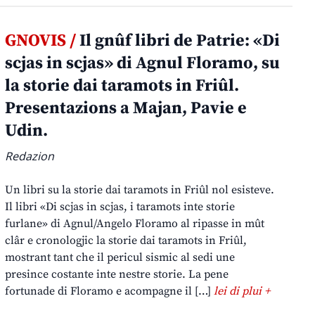
GNOVIS /
Il gnûf libri de Patrie: «Di
scjas in scjas» di Agnul Floramo, su
la storie dai taramots in Friûl.
Presentazions a Majan, Pavie e
Udin.
Redazion
Un libri su la storie dai taramots in Friûl nol esisteve.
Il libri «Di scjas in scjas, i taramots inte storie
furlane» di Agnul/Angelo Floramo al ripasse in mût
clâr e cronologjic la storie dai taramots in Friûl,
mostrant tant che il pericul sismic al sedi une
presince costante inte nestre storie. La pene
fortunade di Floramo e acompagne il […]
lei di plui +