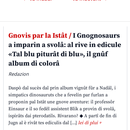
Gnovis par la Istât /
I Gnognosaurs
a imparin a svolâ: al rive in edicule
«Tal blu piturât di blu», il gnûf
album di colorâ
Redazion
Daspò dal sucès dal prin album vignût fûr a Nadâl, i
simpatics dinosauruts che a fevelin par furlan a
proponin pal Istât une gnove aventure: il professôr
Einsaur e il so fedêl assistent Blik a provin di svolâ,
ispirâts dai pterodatils. Rivarano? ◆ A partî de fin di
Jugn al è rivât tes ediculis dal […]
lei di plui +