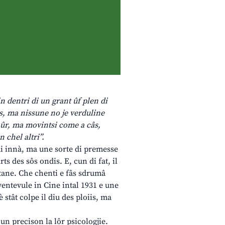
in dentri di un grant ûf plen di
nts, ma nissune no je verduline
daûr, ma movintsi come a câs,
 chel altri”.
ui innà, ma une sorte di premesse
rts des sôs ondis. E, cun di fat, il
entane. Che chenti e fâs sdrumâ
ventevule in Cine intal 1931 e une
 stât colpe il diu des ploiis, ma
un precison la lôr psicologjie.