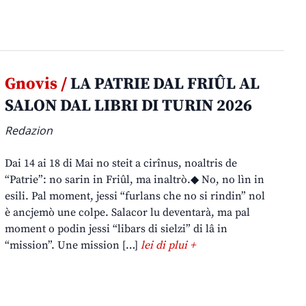
Gnovis /
LA PATRIE DAL FRIÛL AL
SALON DAL LIBRI DI TURIN 2026
Redazion
Dai 14 ai 18 di Mai no steit a cirînus, noaltris de
“Patrie”: no sarin in Friûl, ma inaltrò.◆ No, no lìn in
esili. Pal moment, jessi “furlans che no si rindin” nol
è ancjemò une colpe. Salacor lu deventarà, ma pal
moment o podin jessi “libars di sielzi” di lâ in
“mission”. Une mission […]
lei di plui +