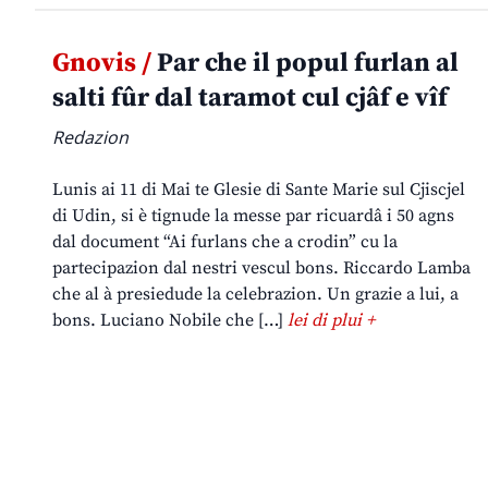
Gnovis /
Par che il popul furlan al
salti fûr dal taramot cul cjâf e vîf
Redazion
Lunis ai 11 di Mai te Glesie di Sante Marie sul Cjiscjel
di Udin, si è tignude la messe par ricuardâ i 50 agns
dal document “Ai furlans che a crodin” cu la
partecipazion dal nestri vescul bons. Riccardo Lamba
che al à presiedude la celebrazion. Un grazie a lui, a
bons. Luciano Nobile che […]
lei di plui +