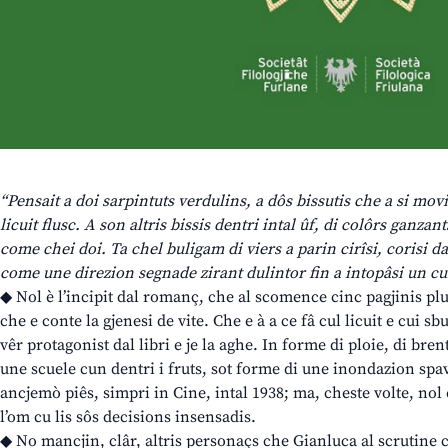
“Pensait a doi sarpintuts verdulins, a dôs bissutis che a si mov
licuit flusc. A son altris bissis dentri intal ûf, di colôrs ganza
come chei doi. Ta chel buligam di viers a parin cirîsi, corisi 
come une direzion segnade zirant dulintor fin a intopâsi un cun
◆ Nol è l’incipit dal romanç, che al scomence cinc pagjinis pl
che e conte la gjenesi de vite. Che e à a ce fâ cul licuit e cui sbu
vêr protagonist dal libri e je la aghe. In forme di ploie, di br
une scuele cun dentri i fruts, sot forme di une inondazion spa
ancjemò piês, simpri in Cine, intal 1938; ma, cheste volte, nol è
l’om cu lis sôs decisions insensadis.
◆ No mancjin, clâr, altris personaçs che Gianluca al scrutine c