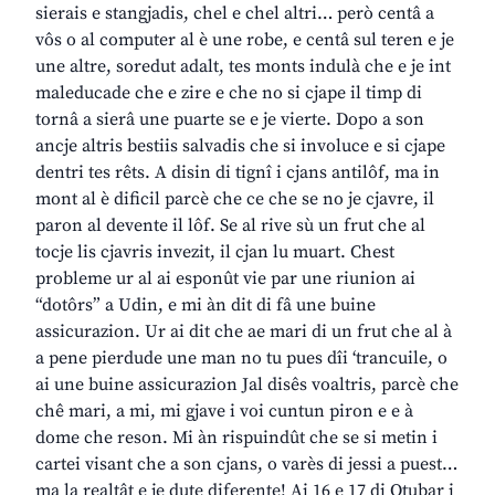
sierais e stangjadis, chel e chel altri… però centâ a
vôs o al computer al è une robe, e centâ sul teren e je
une altre, soredut adalt, tes monts indulà che e je int
maleducade che e zire e che no si cjape il timp di
tornâ a sierâ une puarte se e je vierte. Dopo a son
ancje altris bestiis salvadis che si involuce e si cjape
dentri tes rêts. A disin di tignî i cjans antilôf, ma in
mont al è dificil parcè che ce che se no je cjavre, il
paron al devente il lôf. Se al rive sù un frut che al
tocje lis cjavris invezit, il cjan lu muart. Chest
probleme ur al ai esponût vie par une riunion ai
“dotôrs” a Udin, e mi àn dit di fâ une buine
assicurazion. Ur ai dit che ae mari di un frut che al à
a pene pierdude une man no tu pues dîi ‘trancuile, o
ai une buine assicurazion Jal disês voaltris, parcè che
chê mari, a mi, mi gjave i voi cuntun piron e e à
dome che reson. Mi àn rispuindût che se si metin i
cartei visant che a son cjans, o varès di jessi a puest…
ma la realtât e je dute diferente! Ai 16 e 17 di Otubar i