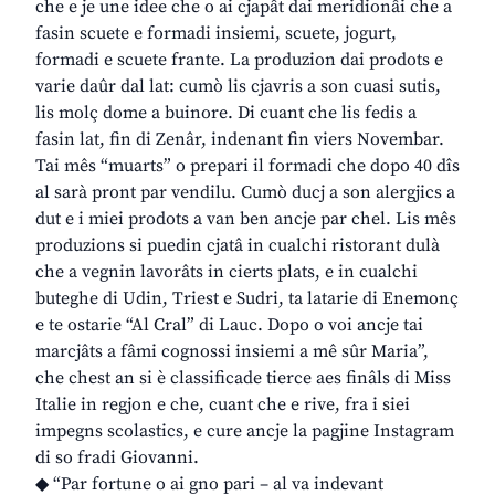
che e je une idee che o ai cjapât dai meridionâi che a
fasin scuete e formadi insiemi, scuete, jogurt,
formadi e scuete frante. La produzion dai prodots e
varie daûr dal lat: cumò lis cjavris a son cuasi sutis,
lis molç dome a buinore. Di cuant che lis fedis a
fasin lat, fin di Zenâr, indenant fin viers Novembar.
Tai mês “muarts” o prepari il formadi che dopo 40 dîs
al sarà pront par vendilu. Cumò ducj a son alergjics a
dut e i miei prodots a van ben ancje par chel. Lis mês
produzions si puedin cjatâ in cualchi ristorant dulà
che a vegnin lavorâts in cierts plats, e in cualchi
buteghe di Udin, Triest e Sudri, ta latarie di Enemonç
e te ostarie “Al Cral” di Lauc. Dopo o voi ancje tai
marcjâts a fâmi cognossi insiemi a mê sûr Maria”,
che chest an si è classificade tierce aes finâls di Miss
Italie in regjon e che, cuant che e rive, fra i siei
impegns scolastics, e cure ancje la pagjine Instagram
di so fradi Giovanni.
◆ “Par fortune o ai gno pari – al va indevant