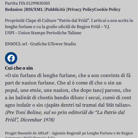
Partita IVA 01299830305
Redazion
RSS/XML
Pubblicità
Privacy Policy
Cookie Policy
Proprietât Clape di Culture “Patrie dal Friûl”. I articui a son scrits in
lenghe furlane e cu la grafie uficiâl de Regjon Friûl – V.J.
USPI – Union Stampe Periodiche Taliane
ENSOUL srl
-
Grafiche GTower Studio
Cui che o sin
«O sin furlans di lenghe furlane, che a son convints di fâ
part de nazion furlane. Che al è come dî che o sin un
popul, une etnie, une nazion, che dopo tancj parons, che
a àn balinât di chestis bandis dilunc i secui, cumò di cent
agns indaûr o sin cjapâts dentri tal tramai dal Stât talian».
(Pre Toni Beline, sul so prin editoriâl de “La Patrie dal
Friûl”, Dicembar 1978)
Progjet finanziât de ARLeF - Agjenzie Regjonâl pe Lenghe Furlane e de Regjon