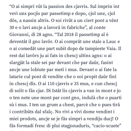
“O ai simpri vût la passion des cjavris. Sul imprin int
vevi uns pocjis par passetimp e dopo, cjol une, cjol
dôs, a nassin altris. O soi rivât a un ciert pont a vênt
30 e o lavi ancje a lavorâ in fabriche”, al conte
Giovanni, di 28 agns. “Tal 2018 il passetimp al è
deventât il gno lavôr. O ai comprât une stale a Lauc e
o ai comedât une part subit dopo de tampieste Vaia. Il
rest dai lavôrs ju ai fats in chescj ultins agns: o ai
slargjât la stale sei par devant che par daûr, fasint
ancje une lobiute par meti i mus. Devant o ai fate la
latarie cul pont di vendite che o soi propit daûr finî
in chescj dîs. O ai 110 cjavris e 35 mus, e cun chescj
di solit o fâs cjar. Di Istât lis cjavris a van in mont e jo
o ten nete une mont par cont gno, indulà che o puarti
sù i mus. I ten un grum a chest, parcè che o pues tirâ
i contribûts dal sfalç. No rivi a vivi dome vendint i
miei prodots, ancje se je fâs simpri a vendiju ducj! O
fâs formadi fresc di plui stagjonaduris, “cacio-scuete”