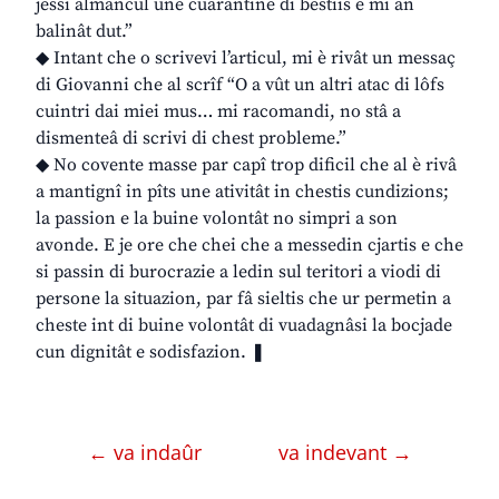
jessi almancul une cuarantine di bestiis e mi àn
balinât dut.”
◆ Intant che o scrivevi l’articul, mi è rivât un messaç
di Giovanni che al scrîf “O a vût un altri atac di lôfs
cuintri dai miei mus… mi racomandi, no stâ a
dismenteâ di scrivi di chest probleme.”
◆ No covente masse par capî trop dificil che al è rivâ
a mantignî in pîts une ativitât in chestis cundizions;
la passion e la buine volontât no simpri a son
avonde. E je ore che chei che a messedin cjartis e che
si passin di burocrazie a ledin sul teritori a viodi di
persone la situazion, par fâ sieltis che ur permetin a
cheste int di buine volontât di vuadagnâsi la bocjade
cun dignitât e sodisfazion. ❚
← va indaûr
va indevant →