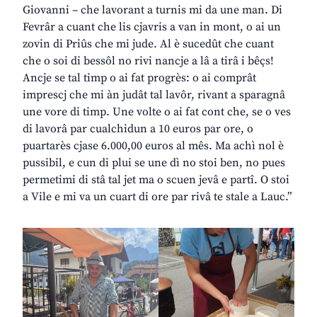
Giovanni – che lavorant a turnis mi da une man. Di
Fevrâr a cuant che lis cjavris a van in mont, o ai un
zovin di Priûs che mi jude. Al è sucedût che cuant
che o soi di bessôl no rivi nancje a lâ a tirâ i bêçs!
Ancje se tal timp o ai fat progrès: o ai comprât
imprescj che mi àn judât tal lavôr, rivant a sparagnâ
une vore di timp. Une volte o ai fat cont che, se o ves
di lavorâ par cualchidun a 10 euros par ore, o
puartarès cjase 6.000,00 euros al mês. Ma achì nol è
pussibil, e cun di plui se une dì no stoi ben, no pues
permetimi di stâ tal jet ma o scuen jevâ e partî. O stoi
a Vile e mi va un cuart di ore par rivâ te stale a Lauc.”