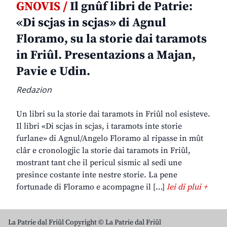
GNOVIS /
Il gnûf libri de Patrie:
«Di scjas in scjas» di Agnul
Floramo, su la storie dai taramots
in Friûl. Presentazions a Majan,
Pavie e Udin.
Redazion
Un libri su la storie dai taramots in Friûl nol esisteve.
Il libri «Di scjas in scjas, i taramots inte storie
furlane» di Agnul/Angelo Floramo al ripasse in mût
clâr e cronologjic la storie dai taramots in Friûl,
mostrant tant che il pericul sismic al sedi une
presince costante inte nestre storie. La pene
fortunade di Floramo e acompagne il […]
lei di plui +
La Patrie dal Friûl Copyright © La Patrie dal Friûl