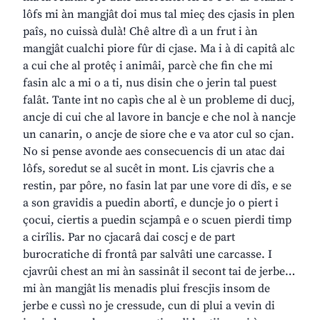
lôfs mi àn mangjât doi mus tal mieç des cjasis in plen
paîs, no cuissà dulà! Chê altre dì a un frut i àn
mangjât cualchi piore fûr di cjase. Ma i à di capitâ alc
a cui che al protêç i animâi, parcè che fin che mi
fasin alc a mi o a ti, nus disin che o jerin tal puest
falât. Tante int no capìs che al è un probleme di ducj,
ancje di cui che al lavore in bancje e che nol à nancje
un canarin, o ancje de siore che e va ator cul so cjan.
No si pense avonde aes consecuencis di un atac dai
lôfs, soredut se al sucêt in mont. Lis cjavris che a
restin, par pôre, no fasin lat par une vore di dîs, e se
a son gravidis a puedin abortî, e duncje jo o piert i
çocui, ciertis a puedin scjampâ e o scuen pierdi timp
a cirîlis. Par no cjacarâ dai coscj e de part
burocratiche di frontâ par salvâti une carcasse. I
cjavrûi chest an mi àn sassinât il secont tai de jerbe…
mi àn mangjât lis menadis plui frescjis insom de
jerbe e cussì no je cressude, cun di plui a vevin di