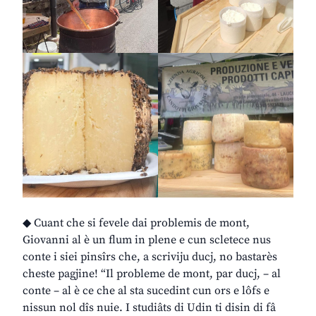
◆ Cuant che si fevele dai problemis de mont,
Giovanni al è un flum in plene e cun scletece nus
conte i siei pinsîrs che, a scriviju ducj, no bastarès
cheste pagjine! “Il probleme de mont, par ducj, – al
conte – al è ce che al sta sucedint cun ors e lôfs e
nissun nol dîs nuie. I studiâts di Udin ti disin di fâ