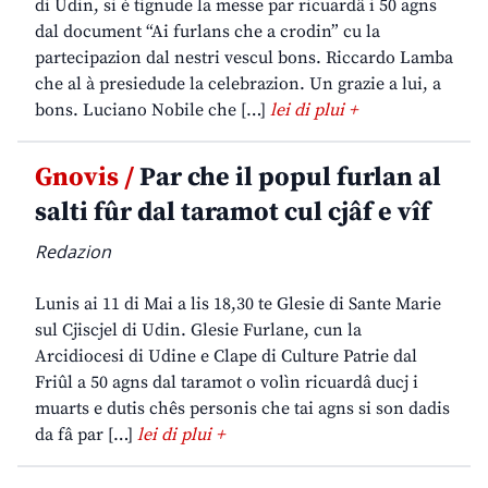
di Udin, si è tignude la messe par ricuardâ i 50 agns
dal document “Ai furlans che a crodin” cu la
partecipazion dal nestri vescul bons. Riccardo Lamba
che al à presiedude la celebrazion. Un grazie a lui, a
bons. Luciano Nobile che […]
lei di plui +
Gnovis /
Par che il popul furlan al
salti fûr dal taramot cul cjâf e vîf
Redazion
Lunis ai 11 di Mai a lis 18,30 te Glesie di Sante Marie
sul Cjiscjel di Udin. Glesie Furlane, cun la
Arcidiocesi di Udine e Clape di Culture Patrie dal
Friûl a 50 agns dal taramot o volìn ricuardâ ducj i
muarts e dutis chês personis che tai agns si son dadis
da fâ par […]
lei di plui +