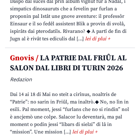
Daspò dal sucès dal prin album vignût fûr a Nadâl, i
simpatics dinosauruts che a fevelin par furlan a
proponin pal Istât une gnove aventure: il professôr
Einsaur e il so fedêl assistent Blik a provin di svolâ,
ispirâts dai pterodatils. Rivarano? ◆ A partî de fin di
Jugn al è rivât tes ediculis dal […]
lei di plui +
Gnovis /
LA PATRIE DAL FRIÛL AL
SALON DAL LIBRI DI TURIN 2026
Redazion
Dai 14 ai 18 di Mai no steit a cirînus, noaltris de
“Patrie”: no sarin in Friûl, ma inaltrò.◆ No, no lìn in
esili. Pal moment, jessi “furlans che no si rindin” nol
è ancjemò une colpe. Salacor lu deventarà, ma pal
moment o podin jessi “libars di sielzi” di lâ in
“mission”. Une mission […]
lei di plui +