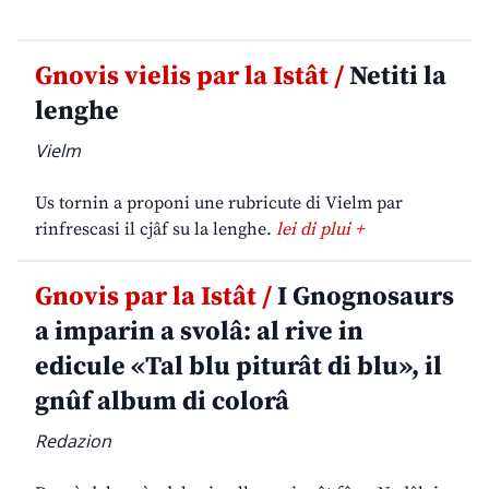
Gnovis vielis par la Istât /
Netiti la
lenghe
Vielm
Us tornin a proponi une rubricute di Vielm par
rinfrescasi il cjâf su la lenghe.
lei di plui +
Gnovis par la Istât /
I Gnognosaurs
a imparin a svolâ: al rive in
edicule «Tal blu piturât di blu», il
gnûf album di colorâ
Redazion