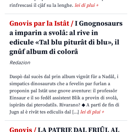
rinfrescasi il cjâf su la lenghe.
lei di plui +
Gnovis par la Istât /
I Gnognosaurs
a imparin a svolâ: al rive in
edicule «Tal blu piturât di blu», il
gnûf album di colorâ
Redazion
Daspò dal sucès dal prin album vignût fûr a Nadâl, i
simpatics dinosauruts che a fevelin par furlan a
proponin pal Istât une gnove aventure: il professôr
Einsaur e il so fedêl assistent Blik a provin di svolâ,
ispirâts dai pterodatils. Rivarano? ◆ A partî de fin di
Jugn al è rivât tes ediculis dal […]
lei di plui +
Gnovis /
LA PATRIE DAL FRIÛL AL