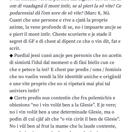
om di vuadagnâ il mont intîr, se al piert la sô vite? Ce
podaressial dâ l’om sore de sô vite?
(Marc 8, 36).
Cuant che une persone e rive a cjatâ la proprie
anime, la vene profonde di se, no i impuarte ancje se
e piert il mont intîr. Cheste scuvierte e je stade il
segret di GF e di chest al dipent ce che o vin dit, fat e
scrit.
◆ Puedial jessi cussì ancje pes personis che no acetin
di simiotâ l’idul dal moment o di fâsi bielis cun ce
che e petece la int? E chest par predis / oms / feminis
che no vuelin vendi la lôr identitât uniche e origjinâl
e une vite proprie che no si ripetarà mai plui tal
univiers intîr?
◆ Cierts predis nus contestin che fra polemichis e
obiezions “no i vin volût ben a la Glesie”. E je vere;
no i vin volût ben a une determinade Glesie, ma o
podìn dî cul cjâf alt che “o vin cirût il ben de Glesie”.
No i vûl ben al frut la mame che lu laude contente,