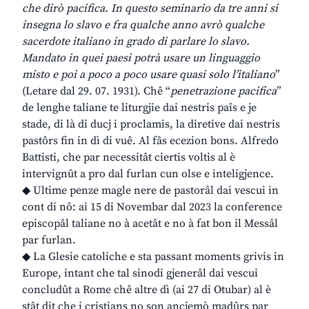
che dirò pacifica. In questo seminario da tre anni si
insegna lo slavo e fra qualche anno avrò qualche
sacerdote italiano in grado di parlare lo slavo.
Mandato in quei paesi potrà usare un linguaggio
misto e poi a poco a poco usare quasi solo l’italiano
”
(Letare dal 29. 07. 1931). Chê “
penetrazione pacifica
”
de lenghe taliane te liturgjie dai nestris paîs e je
stade, di là di ducj i proclamis, la diretive dai nestris
pastôrs fin in dì di vuê. Al fâs ecezion bons. Alfredo
Battisti, che par necessitât ciertis voltis al è
intervignût a pro dal furlan cun olse e inteligjence.
◆ Ultime penze magle nere de pastorâl dai vescui in
cont di nô: ai 15 di Novembar dal 2023 la conference
episcopâl taliane no à acetât e no à fat bon il Messâl
par furlan.
◆ La Glesie catoliche e sta passant moments grivis in
Europe, intant che tal sinodi gjenerâl dai vescui
concludût a Rome chê altre dì (ai 27 di Otubar) al è
stât dit che i cristians no son ancjemò madûrs par