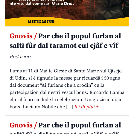
Gnovis /
Par che il popul furlan al
salti fûr dal taramot cul cjâf e vîf
Redazion
Lunis ai 11 di Mai te Glesie di Sante Marie sul Cjiscjel
di Udin, si è tignude la messe par ricuardâ i 50 agns
dal document “Ai furlans che a crodin” cu la
partecipazion dal nestri vescul bons. Riccardo Lamba
che al à presiedude la celebrazion. Un grazie a lui, a
bons. Luciano Nobile che […]
lei di plui +
Gnovis /
Par che il popul furlan al