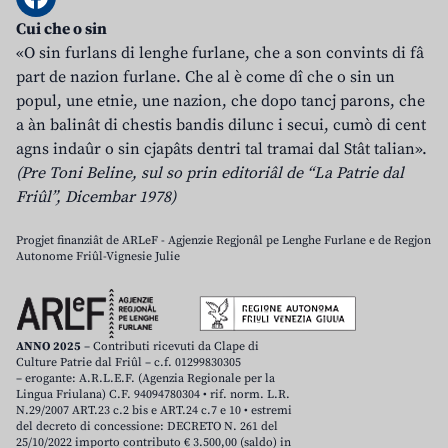
Cui che o sin
«O sin furlans di lenghe furlane, che a son convints di fâ
part de nazion furlane. Che al è come dî che o sin un
popul, une etnie, une nazion, che dopo tancj parons, che
a àn balinât di chestis bandis dilunc i secui, cumò di cent
agns indaûr o sin cjapâts dentri tal tramai dal Stât talian».
(Pre Toni Beline, sul so prin editoriâl de “La Patrie dal
Friûl”, Dicembar 1978)
Progjet finanziât de ARLeF - Agjenzie Regjonâl pe Lenghe Furlane e de Regjon
Autonome Friûl-Vignesie Julie
ANNO 2025
– Contributi ricevuti da Clape di
Culture Patrie dal Friûl – c.f. 01299830305
– erogante: A.R.L.E.F. (Agenzia Regionale per la
Lingua Friulana) C.F. 94094780304 • rif. norm. L.R.
N.29/2007 ART.23 c.2 bis e ART.24 c.7 e 10 • estremi
del decreto di concessione: DECRETO N. 261 del
25/10/2022 importo contributo € 3.500,00 (saldo) in