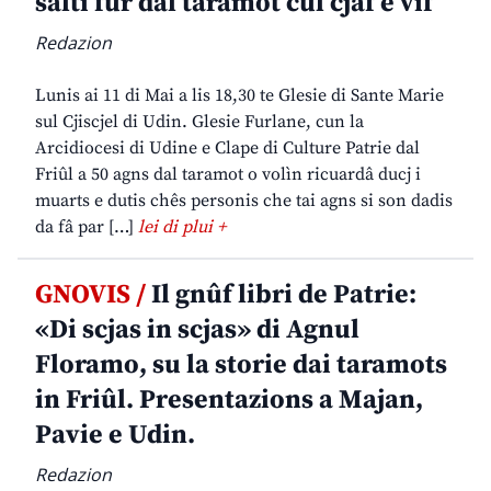
salti fûr dal taramot cul cjâf e vîf
Redazion
Lunis ai 11 di Mai a lis 18,30 te Glesie di Sante Marie
sul Cjiscjel di Udin. Glesie Furlane, cun la
Arcidiocesi di Udine e Clape di Culture Patrie dal
Friûl a 50 agns dal taramot o volìn ricuardâ ducj i
muarts e dutis chês personis che tai agns si son dadis
da fâ par […]
lei di plui +
GNOVIS /
Il gnûf libri de Patrie:
«Di scjas in scjas» di Agnul
Floramo, su la storie dai taramots
in Friûl. Presentazions a Majan,
Pavie e Udin.
Redazion