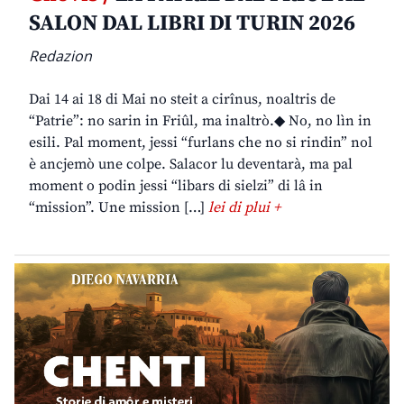
SALON DAL LIBRI DI TURIN 2026
Redazion
Dai 14 ai 18 di Mai no steit a cirînus, noaltris de
“Patrie”: no sarin in Friûl, ma inaltrò.◆ No, no lìn in
esili. Pal moment, jessi “furlans che no si rindin” nol
è ancjemò une colpe. Salacor lu deventarà, ma pal
moment o podin jessi “libars di sielzi” di lâ in
“mission”. Une mission […]
lei di plui +