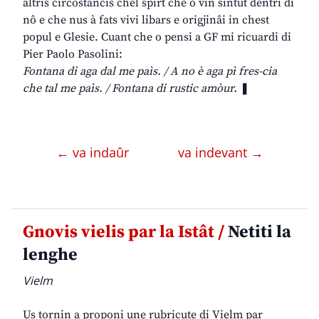
altris circostancis chel spirt che o vin sintût dentri di
nô e che nus à fats vivi libars e origjinâi in chest
popul e Glesie. Cuant che o pensi a GF mi ricuardi di
Pier Paolo Pasolini:
Fontana di aga dal me paìs. / A no è aga pì fres-cia
che tal me paìs. / Fontana di rustic amòur.
❚
← va indaûr
va indevant →
Gnovis vielis par la Istât /
Netiti la
lenghe
Vielm
Us tornin a proponi une rubricute di Vielm par