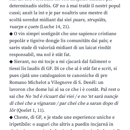
determinadis sieltis. GF no à mai tratât il nestri popul
cussì; anzit la int e je par noaltris une mestre di
scoltâ soredut midiant dai siei
puars, strupiâts,
vuarps e çuets
(Luche 14, 21).
◆ O vin simpri sostignût che une sapience cristiane
popolâr e tignive dongje lis comunitâts dai paîs; e
sarès stade di valorizâ midiant di un laicat rindût
responsabil, ma nol è stât fat.
◆ Sierant, no mi tocje a mi cjacarâ dal faliment o
tiessi lis laudis di GF. Di ce che al è stât fat e scrit, si
pues cjatâ une catalogazion te canoniche di pre
Romano Michelot a Vilegnove di S. Denêl: un
lavoron che dome lui al sa ce che i è costât. Pal rest o
sai che
No ‘nd è ricuart dai viei / e no ‘nt sarà nancje
di chei che a vignaran / par chei che a saran dopo di
lôr
(Qoelet 1, 11).
◆ Cheste, di GF, e je stade une esperience uniche e
iripetibile: o auguri che altris a puedin incjarnâ in