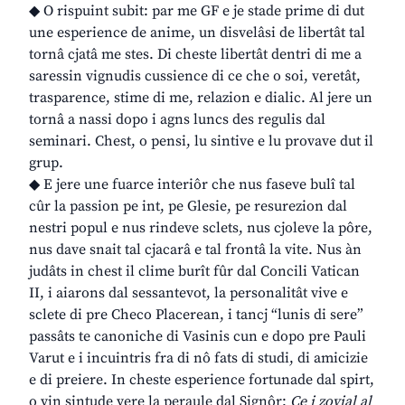
◆ O rispuint subit: par me GF e je stade prime di dut
une esperience de anime, un disvelâsi de libertât tal
tornâ cjatâ me stes. Di cheste libertât dentri di me a
saressin vignudis cussience di ce che o soi, veretât,
trasparence, stime di me, relazion e dialic. Al jere un
tornâ a nassi dopo i agns luncs des regulis dal
seminari. Chest, o pensi, lu sintive e lu provave dut il
grup.
◆ E jere une fuarce interiôr che nus faseve bulî tal
cûr la passion pe int, pe Glesie, pe resurezion dal
nestri popul e nus rindeve sclets, nus cjoleve la pôre,
nus dave snait tal cjacarâ e tal frontâ la vite. Nus àn
judâts in chest il clime burît fûr dal Concili Vatican
II, i aiarons dal sessantevot, la personalitât vive e
sclete di pre Checo Placerean, i tancj “lunis di sere”
passâts te canoniche di Vasinis cun e dopo pre Pauli
Varut e i incuintris fra di nô fats di studi, di amicizie
e di preiere. In cheste esperience fortunade dal spirt,
o vin sintude vere la peraule dal Signôr:
Ce i zovial al