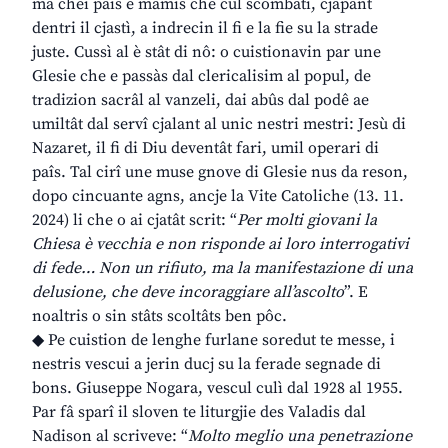
ma chei pais e mamis che cul scombati, cjapant
dentri il cjastì, a indrecin il fi e la fie su la strade
juste. Cussì al è stât di nô: o cuistionavin par une
Glesie che e passàs dal clericalisim al popul, de
tradizion sacrâl al vanzeli, dai abûs dal podê ae
umiltât dal servî cjalant al unic nestri mestri: Jesù di
Nazaret, il fi di Diu deventât fari, umil operari di
paîs. Tal cirî une muse gnove di Glesie nus da reson,
dopo cincuante agns, ancje la Vite Catoliche (13. 11.
2024) li che o ai cjatât scrit: “
Per molti giovani la
Chiesa è vecchia e non risponde ai loro interrogativi
di fede… Non un rifiuto, ma la manifestazione di una
delusione, che deve incoraggiare all’ascolto
”. E
noaltris o sin stâts scoltâts ben pôc.
◆ Pe cuistion de lenghe furlane soredut te messe, i
nestris vescui a jerin ducj su la ferade segnade di
bons. Giuseppe Nogara, vescul culì dal 1928 al 1955.
Par fâ sparî il sloven te liturgjie des Valadis dal
Nadison al scriveve: “
Molto meglio una penetrazione