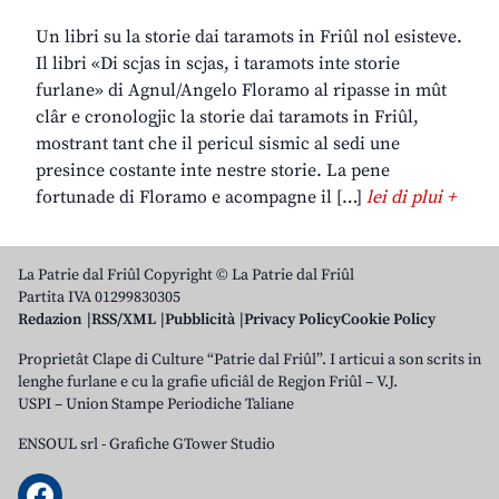
Un libri su la storie dai taramots in Friûl nol esisteve.
Il libri «Di scjas in scjas, i taramots inte storie
furlane» di Agnul/Angelo Floramo al ripasse in mût
clâr e cronologjic la storie dai taramots in Friûl,
mostrant tant che il pericul sismic al sedi une
presince costante inte nestre storie. La pene
fortunade di Floramo e acompagne il […]
lei di plui +
La Patrie dal Friûl Copyright © La Patrie dal Friûl
Partita IVA 01299830305
Redazion
RSS/XML
Pubblicità
Privacy Policy
Cookie Policy
Proprietât Clape di Culture “Patrie dal Friûl”. I articui a son scrits in
lenghe furlane e cu la grafie uficiâl de Regjon Friûl – V.J.
USPI – Union Stampe Periodiche Taliane
ENSOUL srl
-
Grafiche GTower Studio