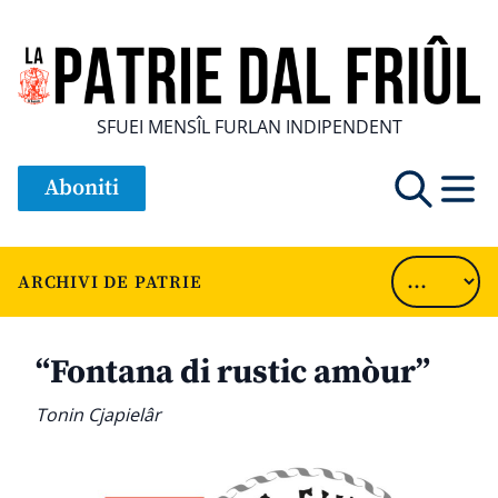
SFUEI MENSÎL FURLAN INDIPENDENT
Aboniti
ARCHIVI DE PATRIE
“Fontana di rustic amòur”
Tonin Cjapielâr