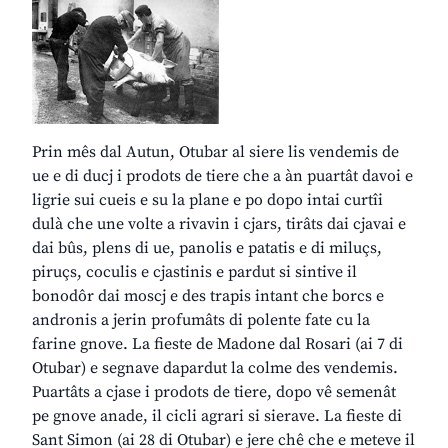
Prin mês dal Autun, Otubar al siere lis vendemis de
ue e di ducj i prodots de tiere che a àn puartât davoi e
ligrie sui cueis e su la plane e po dopo intai curtîi
dulà che une volte a rivavin i cjars, tirâts dai cjavai e
dai bûs, plens di ue, panolis e patatis e di miluçs,
piruçs, coculis e cjastinis e pardut si sintive il
bonodôr dai moscj e des trapis intant che borcs e
andronis a jerin profumâts di polente fate cu la
farine gnove. La fieste de Madone dal Rosari (ai 7 di
Otubar) e segnave dapardut la colme des vendemis.
Puartâts a cjase i prodots de tiere, dopo vê semenât
pe gnove anade, il cicli agrari si sierave. La fieste di
Sant Simon (ai 28 di Otubar) e jere chê che e meteve il