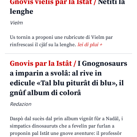
Gnovis vielis par la Istât /
Netiti la
lenghe
Vielm
Us tornin a proponi une rubricute di Vielm par
rinfrescasi il cjâf su la lenghe.
lei di plui +
Gnovis par la Istât /
I Gnognosaurs
a imparin a svolâ: al rive in
edicule «Tal blu piturât di blu», il
gnûf album di colorâ
Redazion
Daspò dal sucès dal prin album vignût fûr a Nadâl, i
simpatics dinosauruts che a fevelin par furlan a
proponin pal Istât une gnove aventure: il professôr