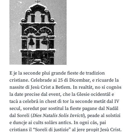
E je la seconde plui grande fieste de tradizion
cristiane. Celebrade ai 25 di Dicembar, e ricuarde la
nassite di Jesù Crist a Betlem. In realtât, no si cognòs
la date precise dal event, che la Glesie ocidentâl e
tacà a celebrâ in chest dì tor la seconde metât dal IV
secul, soredut par sostituî la fieste pagane dal Nadâl
dal Soreli (
Dies Natalis Solis Invicti
), peade al solstizi
e duncje ai cults solârs antîcs. In ogni câs, pai
cristians il “Soreli di justizie” al jere propit Jesù Crist.