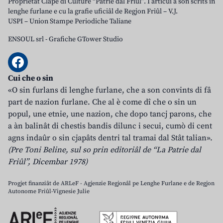
Proprietât Clape di Culture “Patrie dal Friûl”. I articui a son scrits in
lenghe furlane e cu la grafie uficiâl de Regjon Friûl – V.J.
USPI – Union Stampe Periodiche Taliane
ENSOUL srl
-
Grafiche GTower Studio
Cui che o sin
«O sin furlans di lenghe furlane, che a son convints di fâ
part de nazion furlane. Che al è come dî che o sin un
popul, une etnie, une nazion, che dopo tancj parons, che
a àn balinât di chestis bandis dilunc i secui, cumò di cent
agns indaûr o sin cjapâts dentri tal tramai dal Stât talian».
(Pre Toni Beline, sul so prin editoriâl de “La Patrie dal
Friûl”, Dicembar 1978)
Progjet finanziât de ARLeF - Agjenzie Regjonâl pe Lenghe Furlane e de Regjon
Autonome Friûl-Vignesie Julie