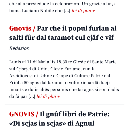
che al à presiedude la celebrazion. Un grazie a lui, a
bons. Luciano Nobile che […]
lei di plui +
Gnovis /
Par che il popul furlan al
salti fûr dal taramot cul cjâf e vîf
Redazion
Lunis ai 11 di Mai a lis 18,30 te Glesie di Sante Marie
sul Cjiscjel di Udin. Glesie Furlane, cun la
Arcidiocesi di Udine e Clape di Culture Patrie dal
Friûl a 50 agns dal taramot o volìn ricuardâ ducj i
muarts e dutis chês personis che tai agns si son dadis
da fâ par […]
lei di plui +
GNOVIS /
Il gnûf libri de Patrie:
«Di scjas in scjas» di Agnul