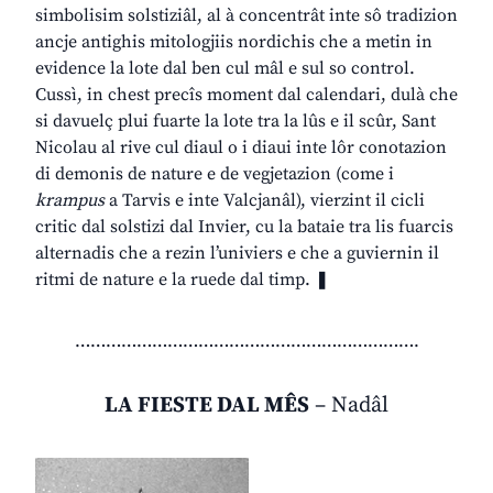
simbolisim solstiziâl, al à concentrât inte sô tradizion
ancje antighis mitologjiis nordichis che a metin in
evidence la lote dal ben cul mâl e sul so control.
Cussì, in chest precîs moment dal calendari, dulà che
si davuelç plui fuarte la lote tra la lûs e il scûr, Sant
Nicolau al rive cul diaul o i diaui inte lôr conotazion
di demonis de nature e de vegjetazion (come i
krampus
a Tarvis e inte Valcjanâl), vierzint il cicli
critic dal solstizi dal Invier, cu la bataie tra lis fuarcis
alternadis che a rezin l’univiers e che a guviernin il
ritmi de nature e la ruede dal timp. ❚
………………………………………………………….
LA FIESTE DAL MÊS
– Nadâl