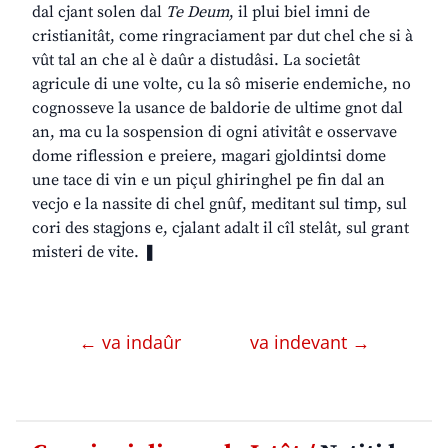
dal cjant solen dal
Te Deum
, il plui biel imni de
cristianitât, come ringraciament par dut chel che si à
vût tal an che al è daûr a distudâsi. La societât
agricule di une volte, cu la sô miserie endemiche, no
cognosseve la usance de baldorie de ultime gnot dal
an, ma cu la sospension di ogni ativitât e osservave
dome riflession e preiere, magari gjoldintsi dome
une tace di vin e un piçul ghiringhel pe fin dal an
vecjo e la nassite di chel gnûf, meditant sul timp, sul
cori des stagjons e, cjalant adalt il cîl stelât, sul grant
misteri de vite. ❚
← va indaûr
va indevant →