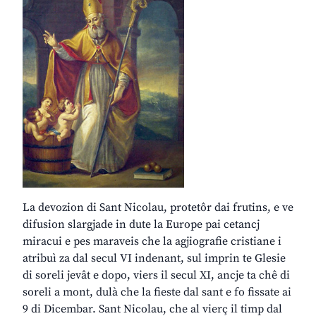
La devozion di Sant Nicolau, protetôr dai frutins, e ve
difusion slargjade in dute la Europe pai cetancj
miracui e pes maraveis che la agjiografie cristiane i
atribuì za dal secul VI indenant, sul imprin te Glesie
di soreli jevât e dopo, viers il secul XI, ancje ta chê di
soreli a mont, dulà che la fieste dal sant e fo fissate ai
9 di Dicembar. Sant Nicolau, che al vierç il timp dal