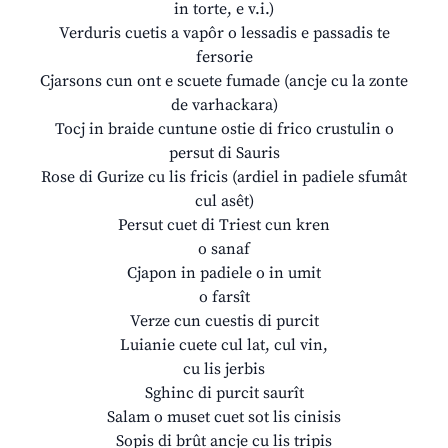
in torte, e v.i.)
Verduris cuetis a vapôr o lessadis e passadis te
fersorie
Cjarsons cun ont e scuete fumade (ancje cu la zonte
de varhackara)
Tocj in braide cuntune ostie di frico crustulin o
persut di Sauris
Rose di Gurize cu lis fricis (ardiel in padiele sfumât
cul asêt)
Persut cuet di Triest cun kren
o sanaf
Cjapon in padiele o in umit
o farsît
Verze cun cuestis di purcit
Luianie cuete cul lat, cul vin,
cu lis jerbis
Sghinc di purcit saurît
Salam o muset cuet sot lis cinisis
Sopis di brût ancje cu lis tripis