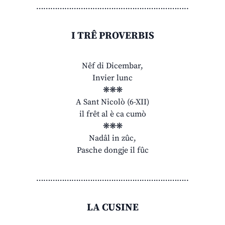
………………………………………………………..
I TRÊ PROVERBIS
Nêf di Dicembar,
Invier lunc
❋❋❋
A Sant Nicolò (6-XII)
il frêt al è ca cumò
❋❋❋
Nadâl in zûc,
Pasche dongje il fûc
………………………………………………………..
LA CUSINE