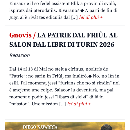
Einsaur e il so fedêl assistent Blik a provin di svolâ,
ispirâts dai pterodatils. Rivarano? ◆ A partî de fin di
Jugn al è rivât tes ediculis dal […]
lei di plui +
Gnovis /
LA PATRIE DAL FRIÛL AL
SALON DAL LIBRI DI TURIN 2026
Redazion
Dai 14 ai 18 di Mai no steit a cirînus, noaltris de
“Patrie”: no sarin in Friûl, ma inaltrò.◆ No, no lìn in
esili. Pal moment, jessi “furlans che no si rindin” nol
è ancjemò une colpe. Salacor lu deventarà, ma pal
moment o podin jessi “libars di sielzi” di lâ in
“mission”. Une mission […]
lei di plui +