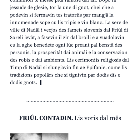
comunion te messe plui famose dal an. Dopo la
jessude de glesie, tor la une di gnot, chei che a
podevin si fermavin tes tratoriis par mangjâ la
innomenade sope cu lis tripis e vin blanc. La sere de
vilie di Nadâl i vecjos des fameis slovenis dal Friûl di
Soreli jevât, a fasevin il zîr dal broili e a vuadolavin
cu la aghe benedete ogni lûc preant pal benstâ des
personis, la prosperitât dai animâi e la conservazion
des robis e dai ambients. Lis cerimoniis religjosis dal
Timp di Nadâl si slungjavin fin ae Epifanie, come lis
tradizions popolârs che si tignivin par dodis dîs e
dodis gnots. ❚
……………………………………………………
FRIÛL CONTADIN.
Lis voris dal mês