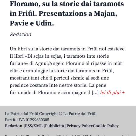
Floramo, su la storie dai taramots
in Friûl. Presentazions a Majan,
Pavie e Udin.
Redazion
Un libri su la storie dai taramots in Friûl nol esisteve.
Il libri «Di scjas in scjas, i taramots inte storie
furlane» di Agnul/Angelo Floramo al ripasse in mût
clâr e cronologjic la storie dai taramots in Friûl,
mostrant tant che il pericul sismic al sedi une
presince costante inte nestre storie. La pene
fortunade di Floramo e acompagne il […]
lei di plui +
La Patrie dal Friûl Copyright © La Patrie dal Friûl
Partita IVA 01299830305
Redazion
RSS/XML
Pubblicità
Privacy Policy
Cookie Policy