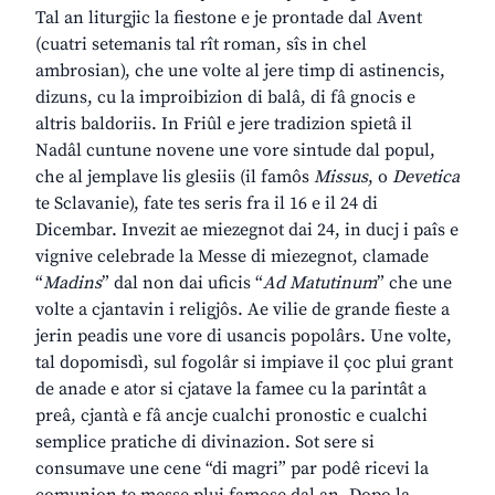
Tal an liturgjic la fiestone e je prontade dal Avent
(cuatri setemanis tal rît roman, sîs in chel
ambrosian), che une volte al jere timp di astinencis,
dizuns, cu la improibizion di balâ, di fâ gnocis e
altris baldoriis. In Friûl e jere tradizion spietâ il
Nadâl cuntune novene une vore sintude dal popul,
che al jemplave lis glesiis (il famôs
Missus
, o
Devetica
te Sclavanie), fate tes seris fra il 16 e il 24 di
Dicembar. Invezit ae miezegnot dai 24, in ducj i paîs e
vignive celebrade la Messe di miezegnot, clamade
“
Madins
” dal non dai uficis “
Ad Matutinum
” che une
volte a cjantavin i religjôs. Ae vilie de grande fieste a
jerin peadis une vore di usancis popolârs. Une volte,
tal dopomisdì, sul fogolâr si impiave il çoc plui grant
de anade e ator si cjatave la famee cu la parintât a
preâ, cjantà e fâ ancje cualchi pronostic e cualchi
semplice pratiche di divinazion. Sot sere si
consumave une cene “di magri” par podê ricevi la