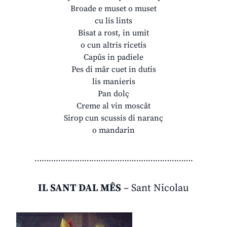
Broade e muset o muset
cu lis lints
Bisat a rost, in umit
o cun altris ricetis
Capûs in padiele
Pes di mâr cuet in dutis
lis manieris
Pan dolç
Creme al vin moscât
Sirop cun scussis di naranç
o mandarin
………………………………………………………….
IL SANT DAL MÊS
– Sant Nicolau