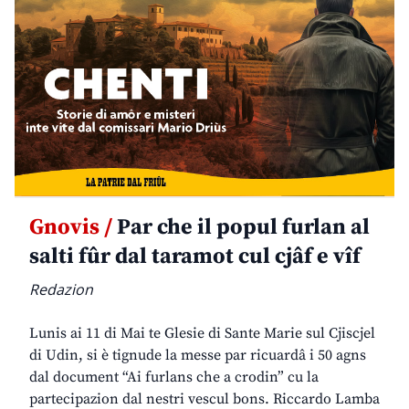
Gnovis /
Par che il popul furlan al
salti fûr dal taramot cul cjâf e vîf
Redazion
Lunis ai 11 di Mai te Glesie di Sante Marie sul Cjiscjel
di Udin, si è tignude la messe par ricuardâ i 50 agns
dal document “Ai furlans che a crodin” cu la
partecipazion dal nestri vescul bons. Riccardo Lamba