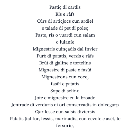
Pastiç di cardis
Rîs e râfs
Cûrs di articjocs cun ardiel
e taiade di pet di poleç
Paste, rîs o vuardi cun salam
o luianie
Mignestris cuinçadis dal Invier
Purè di patatis, verzis e râfs
Brût di gjaline e tortelins
Mignestre di paste e fasûi
Mignestrons cun coce,
fasûi e patatis
Sope di selino
Jote e mignestre cu la broade
Jentrade di verduris di ort conservadis in dolcegarp
Cjar lesse cun salsis diviersis
Patatis (tal for, lessis, marinadis, con cevole e asêt, te
fersorie,