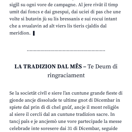
sigjîl su ogni vore de campagne. Al jere rivât il timp
umit dai foncs e dai gnespui, dai uciei di pas che une
volte si butavin jù su lis bressanis e sui rocui intant
che a svualavin ad alt viers lis tieris cjaldis dal
meridion. ❚
…………………………………………………
LA TRADIZION DAL MÊS –
Te Deum di
ringraciament
Se la societât civîl e siere l’an cuntune grande fieste di
gjonde ancje dissolude te ultime gnot di Dicembar in
spiete dal prin dì di chel gnûf, ancje il mont religjôs
al siere il cercli dal an cuntune tradizion sacre. In
tancj paîs e je ancjemò une vore partecipade la messe
celebrade inte soresere dai 31 di Dicembar, seguide