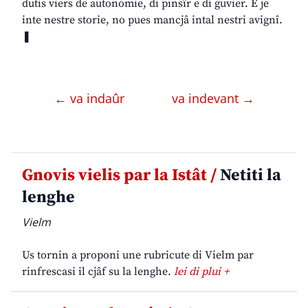
dutis viers de autonomie, di pinsîr e di guvier. E je
inte nestre storie, no pues mancjâ intal nestri avignî.
❚
← va indaûr
va indevant →
Gnovis vielis par la Istât /
Netiti la
lenghe
Vielm
Us tornin a proponi une rubricute di Vielm par
rinfrescasi il cjâf su la lenghe.
lei di plui +