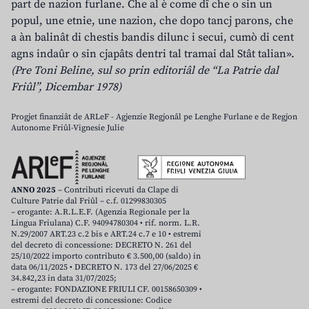
part de nazion furlane. Che al è come dî che o sin un
popul, une etnie, une nazion, che dopo tancj parons, che
a àn balinât di chestis bandis dilunc i secui, cumò di cent
agns indaûr o sin cjapâts dentri tal tramai dal Stât talian».
(Pre Toni Beline, sul so prin editoriâl de “La Patrie dal
Friûl”, Dicembar 1978)
Progjet finanziât de ARLeF - Agjenzie Regjonâl pe Lenghe Furlane e de Regjon
Autonome Friûl-Vignesie Julie
ANNO 2025
– Contributi ricevuti da Clape di
Culture Patrie dal Friûl – c.f. 01299830305
– erogante: A.R.L.E.F. (Agenzia Regionale per la
Lingua Friulana) C.F. 94094780304 • rif. norm. L.R.
N.29/2007 ART.23 c.2 bis e ART.24 c.7 e 10 • estremi
del decreto di concessione: DECRETO N. 261 del
25/10/2022 importo contributo € 3.500,00 (saldo) in
data 06/11/2025 • DECRETO N. 173 del 27/06/2025 €
34.842,23 in data 31/07/2025;
– erogante: FONDAZIONE FRIULI CF. 00158650309 •
estremi del decreto di concessione: Codice