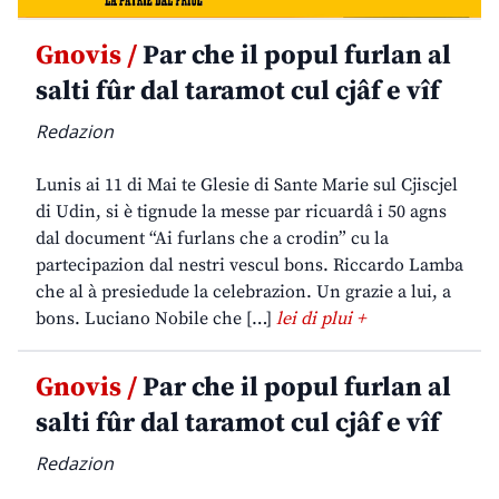
Gnovis /
Par che il popul furlan al
salti fûr dal taramot cul cjâf e vîf
Redazion
Lunis ai 11 di Mai te Glesie di Sante Marie sul Cjiscjel
di Udin, si è tignude la messe par ricuardâ i 50 agns
dal document “Ai furlans che a crodin” cu la
partecipazion dal nestri vescul bons. Riccardo Lamba
che al à presiedude la celebrazion. Un grazie a lui, a
bons. Luciano Nobile che […]
lei di plui +
Gnovis /
Par che il popul furlan al
salti fûr dal taramot cul cjâf e vîf
Redazion