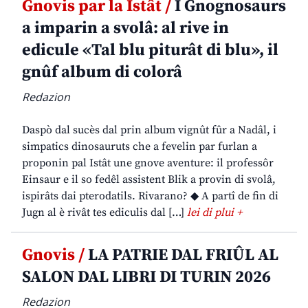
Gnovis par la Istât /
I Gnognosaurs
a imparin a svolâ: al rive in
edicule «Tal blu piturât di blu», il
gnûf album di colorâ
Redazion
Daspò dal sucès dal prin album vignût fûr a Nadâl, i
simpatics dinosauruts che a fevelin par furlan a
proponin pal Istât une gnove aventure: il professôr
Einsaur e il so fedêl assistent Blik a provin di svolâ,
ispirâts dai pterodatils. Rivarano? ◆ A partî de fin di
Jugn al è rivât tes ediculis dal […]
lei di plui +
Gnovis /
LA PATRIE DAL FRIÛL AL
SALON DAL LIBRI DI TURIN 2026
Redazion