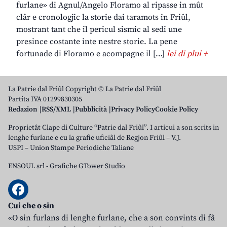
furlane» di Agnul/Angelo Floramo al ripasse in mût
clâr e cronologjic la storie dai taramots in Friûl,
mostrant tant che il pericul sismic al sedi une
presince costante inte nestre storie. La pene
fortunade di Floramo e acompagne il […]
lei di plui +
La Patrie dal Friûl Copyright © La Patrie dal Friûl
Partita IVA 01299830305
Redazion
RSS/XML
Pubblicità
Privacy Policy
Cookie Policy
Proprietât Clape di Culture “Patrie dal Friûl”. I articui a son scrits in
lenghe furlane e cu la grafie uficiâl de Regjon Friûl – V.J.
USPI – Union Stampe Periodiche Taliane
ENSOUL srl
-
Grafiche GTower Studio
Cui che o sin
«O sin furlans di lenghe furlane, che a son convints di fâ