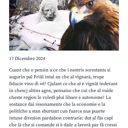
17 Dicembre 2024
Cuant che o pensìn a ce che i nestris sorestants si
augurin pal Friûl intal an che al vignarà, trope
fiducie vino di vê? Cjalant ce che al è vignût indevant
in chescj ultins agns, pensaiso che cui che al vuide
cheste regjon le voledi plui libare e autonome? La
sostance dai resonaments che la economie e la
politiche a stan sburtant cun fuarce nus puarte
intune direzion pardabon contrarie: dut al fâs capî
che là che si comande si è daûr a lavorâ par fâ cressi