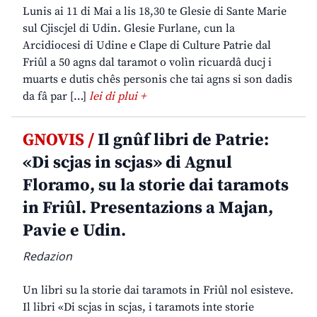
Lunis ai 11 di Mai a lis 18,30 te Glesie di Sante Marie
sul Cjiscjel di Udin. Glesie Furlane, cun la
Arcidiocesi di Udine e Clape di Culture Patrie dal
Friûl a 50 agns dal taramot o volìn ricuardâ ducj i
muarts e dutis chês personis che tai agns si son dadis
da fâ par […]
lei di plui +
GNOVIS /
Il gnûf libri de Patrie:
«Di scjas in scjas» di Agnul
Floramo, su la storie dai taramots
in Friûl. Presentazions a Majan,
Pavie e Udin.
Redazion
Un libri su la storie dai taramots in Friûl nol esisteve.
Il libri «Di scjas in scjas, i taramots inte storie