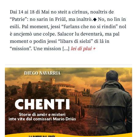
Dai 14 ai 18 di Mai no steit a cirînus, noaltris de
“Patrie”: no sarin in Friûl, ma inaltrò.◆ No, no lìn in
esili. Pal moment, jessi “furlans che no si rindin” nol
è ancjemò une colpe. Salacor lu deventarà, ma pal
moment o podin jessi “libars di sielzi” di lâ in
“mission”. Une mission […]
lei di plui +