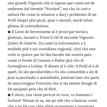
une grande Vignesie che si tapone par cumò sot de
ombrene dal tiermin “Nordest”, ma che in curt e
saltarà fûr come la soluzion a ducj i problemis di un
Friûl simpri plui piçul, puar e sturnît, sierât intun
glimuç di contradizions.
◆ Il Leon de Serenissime al è pront par tornâ a
glotinus, lassant a Triest il rûl di seconde Vignesie
(Julie) di risierve. Za cumò la informazion e à
mudade piel e sui cuotidians regjonâi, chei che une
volte si cjoleve par lei des barufis dai nestris paîs,
cumò si fevele di Conean e Padue plui che di
Cerneglons e Listize. Il dissen al è clâr: il Friûl al à di
sparî, lis sôs peculiaritâts e lis sôs comunitâts a àn di
jessi scanceladis o assimiladis, jentrant tant che parts
de macroregjon Trivenite che si sta metint dongje di
fat ancjemò prin che di dirit.
◆ E alore, cun chest pericul in vore, ce fasarano i
furlans? Nissun lu sa, ma po stâi che a fasaran come
che a àn fat cun chês altris ocupazions e invasions