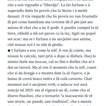
che a son vignudis a “liberâju”. La int furlane e à
superadis dutis lis provis che la Storie i à metût
denant. O vin imparât che lis provis no van frontadis
di pet come kamikaze ma covente dâ il pês just aes
azions di chei che a àn il podê. A puedin comprâ la tô
tiere, obleâti a stâ sot paron cu la leç, tignî un popul
sot scac: ma se i furlans a àn ancjemò une anime,
chê nissun nol è in stât di pleâle.
◆ I furlans a son come la nêf. E ven jù cuiete, ma
nissun le calcole, tant prin o dopo si disfarà. Ducj le
stimin biele ma inocue, cul so fâsi e disfâsi che al è
dut un lavorâ. Ma al ven il moment che la nêf, cuant
che si da dongje e e mostre dute la sô fuarce, e je
buine di crevâ boscs intîrs e fâ colâ cuvierts. Chel
moment nol è ancjemò rivât, e salacor nol sarà
nancje tal 2025: ma al vignarà un dì, come che al
diseve Pasolini, che o tornarìn “a inacuarzisi di vê
une storie, un passât, une tradizion”, che a menin