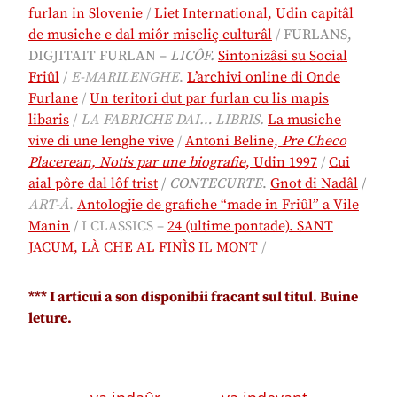
furlan in Slovenie
/
Liet International, Udin capitâl
de musiche e dal miôr miscliç culturâl
/
FURLANS,
DIGJITAIT FURLAN –
LICÔF.
Sintonizâsi su Social
Friûl
/
E-MARILENGHE
.
L’archivi online di Onde
Furlane
/
Un teritori dut par furlan cu lis mapis
libaris
/
LA FABRICHE DAI… LIBRIS.
La musiche
vive di une lenghe vive
/
Antoni Beline,
Pre Checo
Placerean, Notis par une biografie
, Udin 1997
/
Cui
aial pôre dal lôf trist
/
CONTECURTE
.
Gnot di Nadâl
/
ART-Â
.
Antologjie de grafiche “made in Friûl” a Vile
Manin
/
I CLASSICS –
24 (ultime pontade). SANT
JACUM, LÀ CHE AL FINÌS IL MONT
/
*** I articui a son disponibii fracant sul titul. Buine
leture.