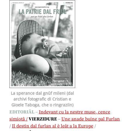
La sperance dal gnûf mileni (dal
archivi fotografic di Cristian e
Gioele Taboga, che o ringraziìn)
EDITORIÂL
–
Indevant cu la nestre muse, cence
simiotâ /
VIERZIDURE
–
Une anade buine pal Furlan
/
Il destin dal furlan al è leât a la Europe
/