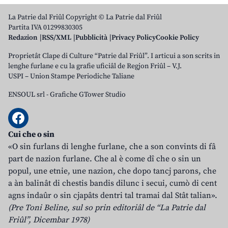
La Patrie dal Friûl Copyright © La Patrie dal Friûl
Partita IVA 01299830305
Redazion
RSS/XML
Pubblicità
Privacy Policy
Cookie Policy
Proprietât Clape di Culture “Patrie dal Friûl”. I articui a son scrits in
lenghe furlane e cu la grafie uficiâl de Regjon Friûl – V.J.
USPI – Union Stampe Periodiche Taliane
ENSOUL srl
-
Grafiche GTower Studio
Cui che o sin
«O sin furlans di lenghe furlane, che a son convints di fâ
part de nazion furlane. Che al è come dî che o sin un
popul, une etnie, une nazion, che dopo tancj parons, che
a àn balinât di chestis bandis dilunc i secui, cumò di cent
agns indaûr o sin cjapâts dentri tal tramai dal Stât talian».
(Pre Toni Beline, sul so prin editoriâl de “La Patrie dal
Friûl”, Dicembar 1978)