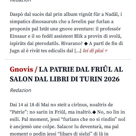
Daspò dal sucès dal prin album vignût fûr a Nadâl, i
simpatics dinosauruts che a fevelin par furlan a
proponin pal Istât une gnove aventure: il professôr
Einsaur e il so fedêl assistent Blik a provin di svolâ,
ispirâts dai pterodatils. Rivarano? ◆ A partî de fin di
Jugn al è rivât tes ediculis dal […]
lei di plui +
Gnovis /
LA PATRIE DAL FRIÛL AL
SALON DAL LIBRI DI TURIN 2026
Redazion
Dai 14 ai 18 di Mai no steit a cirînus, noaltris de
“Patrie”: no sarin in Friûl, ma inaltrò.◆ No, no lìn in
esili. Pal moment, jessi “furlans che no si rindin” nol
è ancjemò une colpe. Salacor lu deventarà, ma pal
moment o podin jessi “libars di sielzi” di lâ in