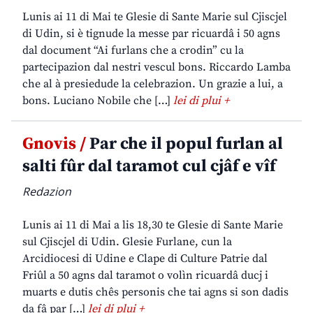
Lunis ai 11 di Mai te Glesie di Sante Marie sul Cjiscjel
di Udin, si è tignude la messe par ricuardâ i 50 agns
dal document “Ai furlans che a crodin” cu la
partecipazion dal nestri vescul bons. Riccardo Lamba
che al à presiedude la celebrazion. Un grazie a lui, a
bons. Luciano Nobile che […]
lei di plui +
Gnovis /
Par che il popul furlan al
salti fûr dal taramot cul cjâf e vîf
Redazion
Lunis ai 11 di Mai a lis 18,30 te Glesie di Sante Marie
sul Cjiscjel di Udin. Glesie Furlane, cun la
Arcidiocesi di Udine e Clape di Culture Patrie dal
Friûl a 50 agns dal taramot o volìn ricuardâ ducj i
muarts e dutis chês personis che tai agns si son dadis
da fâ par […]
lei di plui +