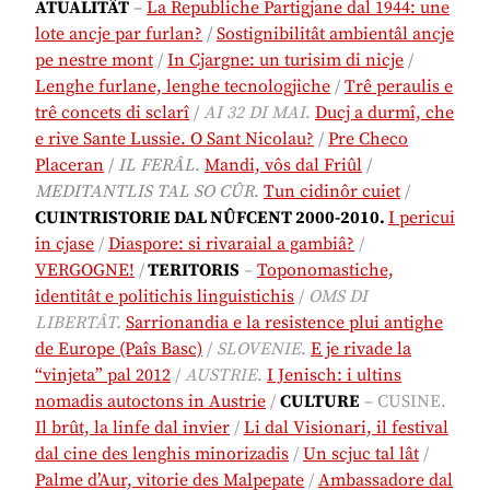
ATUALITÂT
–
La Republiche Partigjane dal 1944: une
lote ancje par furlan?
/
Sostignibilitât ambientâl ancje
pe nestre mont
/
In Cjargne: un turisim di nicje
/
Lenghe furlane, lenghe tecnologjiche
/
Trê peraulis e
trê concets di sclarî
/
AI 32 DI MAI
.
Ducj a durmî, che
e rive Sante Lussie. O Sant Nicolau?
/
Pre Checo
Placeran
/
IL FERÂL
.
Mandi, vôs dal Friûl
/
MEDITANTLIS TAL SO CÛR
.
Tun cidinôr cuiet
/
CUINTRISTORIE DAL NÛFCENT 2000-2010.
I pericui
in cjase
/
Diaspore: si rivaraial a gambiâ?
/
VERGOGNE!
/
TERITORIS
–
Toponomastiche,
identitât e politichis linguistichis
/
OMS DI
LIBERTÂT.
Sarrionandia e la resistence plui antighe
de Europe (Paîs Basc)
/
SLOVENIE
.
E je rivade la
“vinjeta” pal 2012
/
AUSTRIE
.
I Jenisch: i ultins
nomadis autoctons in Austrie
/
CULTURE
– CUSINE.
Il brût, la linfe dal invier
/
Li dal Visionari, il festival
dal cine des lenghis minorizadis
/
Un scjuc tal lât
/
Palme d’Aur, vitorie des Malpepate
/
Ambassadore dal