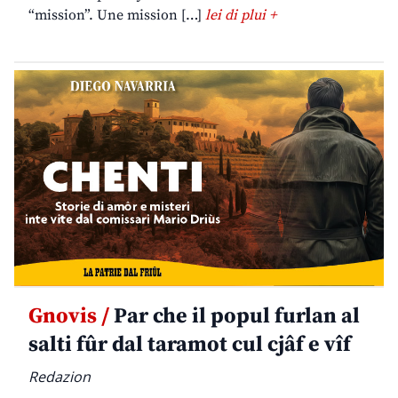
“mission”. Une mission […]
lei di plui +
Gnovis /
Par che il popul furlan al
salti fûr dal taramot cul cjâf e vîf
Redazion