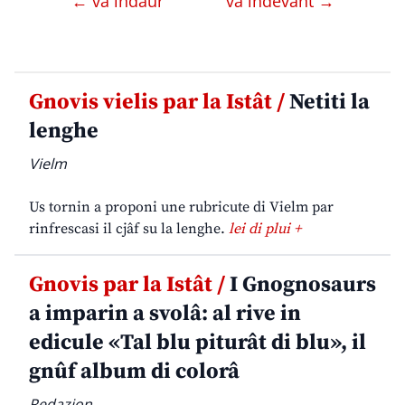
← va indaûr
va indevant →
Gnovis vielis par la Istât /
Netiti la
lenghe
Vielm
Us tornin a proponi une rubricute di Vielm par
rinfrescasi il cjâf su la lenghe.
lei di plui +
Gnovis par la Istât /
I Gnognosaurs
a imparin a svolâ: al rive in
edicule «Tal blu piturât di blu», il
gnûf album di colorâ
Redazion