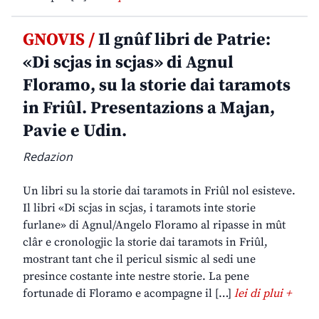
GNOVIS /
Il gnûf libri de Patrie:
«Di scjas in scjas» di Agnul
Floramo, su la storie dai taramots
in Friûl. Presentazions a Majan,
Pavie e Udin.
Redazion
Un libri su la storie dai taramots in Friûl nol esisteve.
Il libri «Di scjas in scjas, i taramots inte storie
furlane» di Agnul/Angelo Floramo al ripasse in mût
clâr e cronologjic la storie dai taramots in Friûl,
mostrant tant che il pericul sismic al sedi une
presince costante inte nestre storie. La pene
fortunade di Floramo e acompagne il […]
lei di plui +