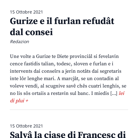
15 Ottobre 2021
Gurize e il furlan refudât
dal consei
Redazion
Une volte a Gurize te Diete provinciâl si fevelavin
cence fastidis talian, todesc, sloven e furlan e i
intervents dai conseîrs a jerin notâts dai segretaris
inte lôr lenghe mari. A marcjât, se un contadin al
voleve vendi, al scugnive savê chês cuatri lenghis, se
no lis sôs ortaiis a restavin sul banc. I miedis […]
lei
di plui +
15 Ottobre 2021
Salvâ la cjase di Francesc di