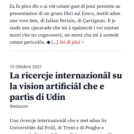
Za fa pôcs dîs o ai vût cetant gust di jessi presinte ae
presentazion di un grues libri sui foncs, metût adun
une vore ben, di Julian Ferisin, di Çarvignan. E je
stade une cjacarade che mi à spalancât i voi suntun
mont che no cognossevi, un mont che mi à someât
cetant pericolôs. ◆ […]
lei di plui +
15 Ottobre 2021
La ricercje internazionâl su
la vision artificiâl che e
partìs di Udin
Redazion
Une ricercje internazionâl che e met adun lis
Universitâts dal Friûl, di Trent e di Praghe e