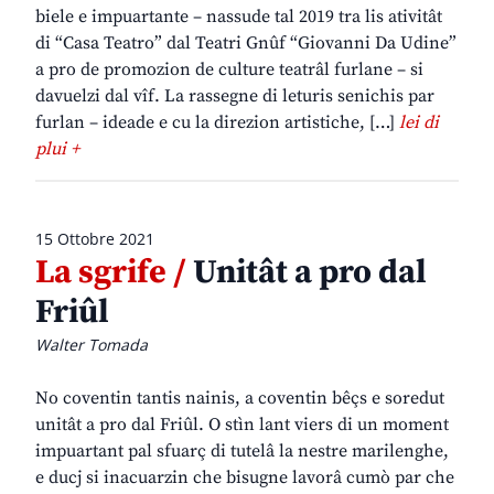
biele e impuartante – nassude tal 2019 tra lis ativitât
di “Casa Teatro” dal Teatri Gnûf “Giovanni Da Udine”
a pro de promozion de culture teatrâl furlane – si
davuelzi dal vîf. La rassegne di leturis senichis par
furlan – ideade e cu la direzion artistiche, […]
lei di
plui +
15 Ottobre 2021
La sgrife /
Unitât a pro dal
Friûl
Walter Tomada
No coventin tantis nainis, a coventin bêçs e soredut
unitât a pro dal Friûl. O stìn lant viers di un moment
impuartant pal sfuarç di tutelâ la nestre marilenghe,
e ducj si inacuarzin che bisugne lavorâ cumò par che