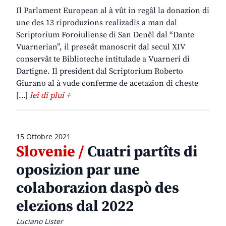
Il Parlament European al à vût in regâl la donazion di
une des 13 riproduzions realizadis a man dal
Scriptorium Foroiuliense di San Denêl dal “Dante
Vuarnerian”, il preseât manoscrit dal secul XIV
conservât te Biblioteche intitulade a Vuarneri di
Dartigne. Il president dal Scriptorium Roberto
Giurano al à vude conferme de acetazion di cheste
[…]
lei di plui +
15 Ottobre 2021
Slovenie /
Cuatri partîts di
oposizion par une
colaborazion daspò des
elezions dal 2022
Luciano Lister