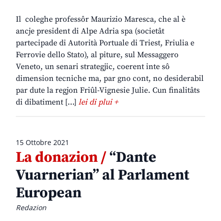
Il coleghe professôr Maurizio Maresca, che al è
ancje president di Alpe Adria spa (societât
partecipade di Autorità Portuale di Triest, Friulia e
Ferrovie dello Stato), al piture, sul Messaggero
Veneto, un senari strategjic, coerent inte sô
dimension tecniche ma, par gno cont, no desiderabil
par dute la regjon Friûl-Vignesie Julie. Cun finalitâts
di dibatiment […]
lei di plui +
15 Ottobre 2021
La donazion /
“Dante
Vuarnerian” al Parlament
European
Redazion