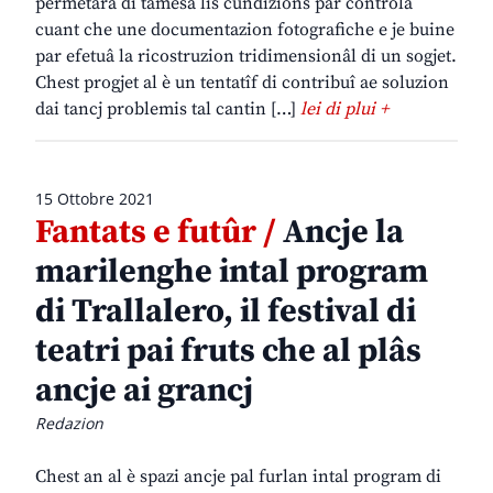
permetarà di tamesâ lis cundizions par controlâ
cuant che une documentazion fotografiche e je buine
par efetuâ la ricostruzion tridimensionâl di un sogjet.
Chest progjet al è un tentatîf di contribuî ae soluzion
dai tancj problemis tal cantin […]
lei di plui +
15 Ottobre 2021
Fantats e futûr /
Ancje la
marilenghe intal program
di Trallalero, il festival di
teatri pai fruts che al plâs
ancje ai grancj
Redazion
Chest an al è spazi ancje pal furlan intal program di