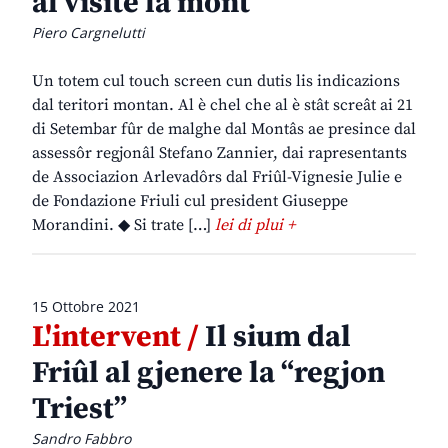
al visite la mont
Piero Cargnelutti
Un totem cul touch screen cun dutis lis indicazions
dal teritori montan. Al è chel che al è stât screât ai 21
di Setembar fûr de malghe dal Montâs ae presince dal
assessôr regjonâl Stefano Zannier, dai rapresentants
de Associazion Arlevadôrs dal Friûl-Vignesie Julie e
de Fondazione Friuli cul president Giuseppe
Morandini. ◆ Si trate […]
lei di plui +
15 Ottobre 2021
L'intervent /
Il sium dal
Friûl al gjenere la “regjon
Triest”
Sandro Fabbro