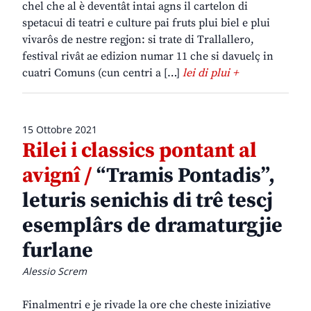
chel che al è deventât intai agns il cartelon di
spetacui di teatri e culture pai fruts plui biel e plui
vivarôs de nestre regjon: si trate di Trallallero,
festival rivât ae edizion numar 11 che si davuelç in
cuatri Comuns (cun centri a […]
lei di plui +
15 Ottobre 2021
Rilei i classics pontant al
avignî /
“Tramis Pontadis”,
leturis senichis di trê tescj
esemplârs de dramaturgjie
furlane
Alessio Screm
Finalmentri e je rivade la ore che cheste iniziative