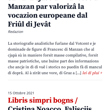
Manzan par valorizâ la
vocazion europeane dal
Friûl di Jevât
Redazion
La storiografie analistiche furlane dal Votcent e je
dominade de figure di Francesc di Manzan che al
cjapà sù in maniere forsit masse compilative, forsit
masse patriotiche, une buine part des informazions
che ancje in dì di vuê i storics no puedin fâ di mancul
di doprâ. Al à zirât une vore, di Graz a […]
lei di plui +
15 Ottobre 2021
Libris simpri bogns /
Cristina Noacco, Faliscjis,