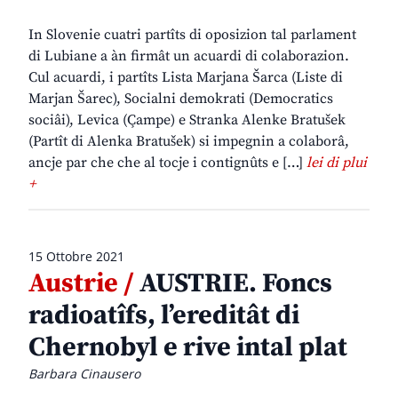
In Slovenie cuatri partîts di oposizion tal parlament
di Lubiane a àn firmât un acuardi di colaborazion.
Cul acuardi, i partîts Lista Marjana Šarca (Liste di
Marjan Šarec), Socialni demokrati (Democratics
sociâi), Levica (Çampe) e Stranka Alenke Bratušek
(Partît di Alenka Bratušek) si impegnin a colaborâ,
ancje par che che al tocje i contignûts e […]
lei di plui
+
15 Ottobre 2021
Austrie /
AUSTRIE. Foncs
radioatîfs, l’ereditât di
Chernobyl e rive intal plat
Barbara Cinausero