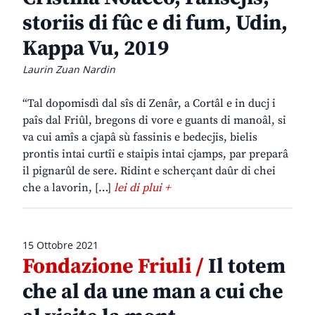
storiis di fûc e di fum, Udin,
Kappa Vu, 2019
Laurin Zuan Nardin
“Tal dopomisdì dal sîs di Zenâr, a Cortâl e in ducj i
paîs dal Friûl, bregons di vore e guants di manoâl, si
va cui amîs a cjapâ sù fassinis e bedecjis, bielis
prontis intai curtîi e staipis intai cjamps, par preparâ
il pignarûl de sere. Ridint e scherçant daûr di chei
che a lavorin, […]
lei di plui +
15 Ottobre 2021
Fondazione Friuli /
Il totem
che al da une man a cui che