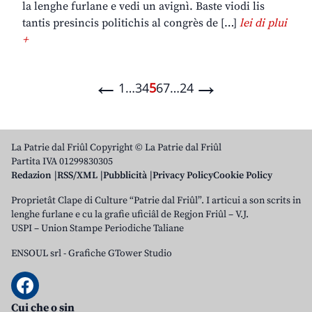
la lenghe furlane e vedi un avignì. Baste viodi lis
tantis presincis politichis al congrès de […]
lei di plui
+
←
→
1
…
3
4
5
6
7
…
24
La Patrie dal Friûl Copyright © La Patrie dal Friûl
Partita IVA 01299830305
Redazion
RSS/XML
Pubblicità
Privacy Policy
Cookie Policy
Proprietât Clape di Culture “Patrie dal Friûl”. I articui a son scrits in
lenghe furlane e cu la grafie uficiâl de Regjon Friûl – V.J.
USPI – Union Stampe Periodiche Taliane
ENSOUL srl
-
Grafiche GTower Studio
Cui che o sin