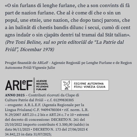
«O sin furlans di lenghe furlane, che a son convints di fâ
part de nazion furlane. Che al è come dî che o sin un
popul, une etnie, une nazion, che dopo tancj parons, che
a àn balinât di chestis bandis dilunc i secui, cumò di cent
agns indaûr o sin cjapâts dentri tal tramai dal Stât talian».
(Pre Toni Beline, sul so prin editoriâl de “La Patrie dal
Friûl”, Dicembar 1978)
Progjet finanziât de ARLeF - Agjenzie Regjonâl pe Lenghe Furlane e de Regjon
Autonome Friûl-Vignesie Julie
ANNO 2025
– Contributi ricevuti da Clape di
Culture Patrie dal Friûl – c.f. 01299830305
– erogante: A.R.L.E.F. (Agenzia Regionale per la
Lingua Friulana) C.F. 94094780304 • rif. norm. L.R.
N.29/2007 ART.23 c.2 bis e ART.24 c.7 e 10 • estremi
del decreto di concessione: DECRETO N. 261 del
25/10/2022 importo contributo € 3.500,00 (saldo) in
data 06/11/2025 • DECRETO N. 173 del 27/06/2025 €
34.842,23 in data 31/07/2025;