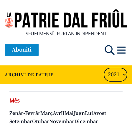
SFUEI MENSÎL FURLAN INDIPENDENT
Aboniti
ARCHIVI DE PATRIE
Mês
Zenâr-Fevrâr
Març
Avrîl
Mai
Jugn
Lui
Avost
Setembar
Otubar
Novembar
Dicembar