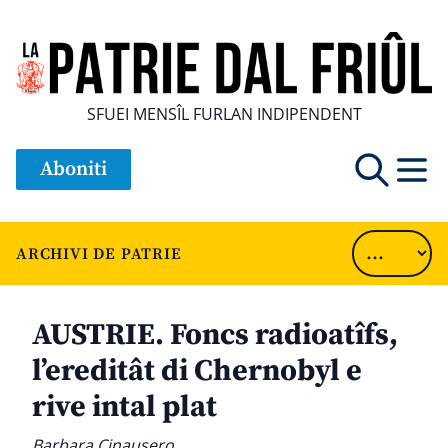
SFUEI MENSÎL FURLAN INDIPENDENT
Aboniti
ARCHIVI DE PATRIE
AUSTRIE. Foncs radioatîfs,
l’ereditât di Chernobyl e
rive intal plat
Barbara Cinausero