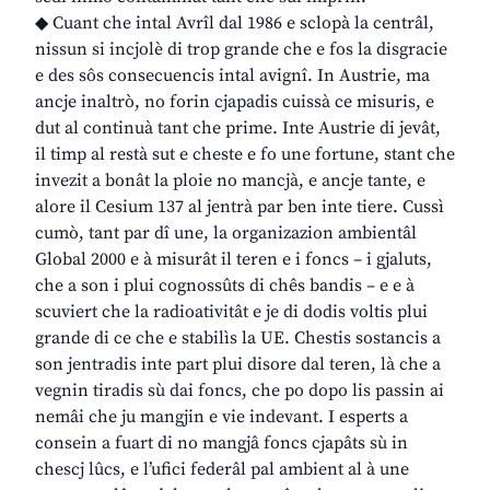
◆ Cuant che intal Avrîl dal 1986 e sclopà la centrâl,
nissun si incjolè di trop grande che e fos la disgracie
e des sôs consecuencis intal avignî. In Austrie, ma
ancje inaltrò, no forin cjapadis cuissà ce misuris, e
dut al continuà tant che prime. Inte Austrie di jevât,
il timp al restà sut e cheste e fo une fortune, stant che
invezit a bonât la ploie no mancjà, e ancje tante, e
alore il Cesium 137 al jentrà par ben inte tiere. Cussì
cumò, tant par dî une, la organizazion ambientâl
Global 2000 e à misurât il teren e i foncs – i gjaluts,
che a son i plui cognossûts di chês bandis – e e à
scuviert che la radioativitât e je di dodis voltis plui
grande di ce che e stabilìs la UE. Chestis sostancis a
son jentradis inte part plui disore dal teren, là che a
vegnin tiradis sù dai foncs, che po dopo lis passin ai
nemâi che ju mangjin e vie indevant. I esperts a
consein a fuart di no mangjâ foncs cjapâts sù in
chescj lûcs, e l’ufici federâl pal ambient al à une