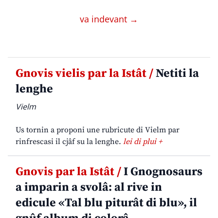
va indevant →
Gnovis vielis par la Istât /
Netiti la
lenghe
Vielm
Us tornin a proponi une rubricute di Vielm par
rinfrescasi il cjâf su la lenghe.
lei di plui +
Gnovis par la Istât /
I Gnognosaurs
a imparin a svolâ: al rive in
edicule «Tal blu piturât di blu», il