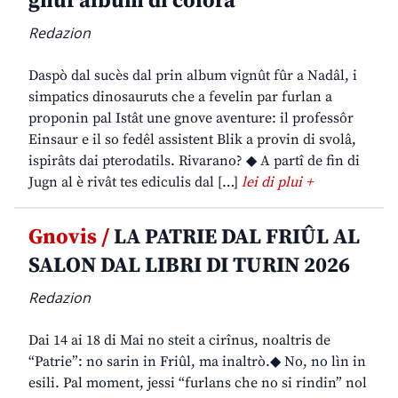
gnûf album di colorâ
Redazion
Daspò dal sucès dal prin album vignût fûr a Nadâl, i
simpatics dinosauruts che a fevelin par furlan a
proponin pal Istât une gnove aventure: il professôr
Einsaur e il so fedêl assistent Blik a provin di svolâ,
ispirâts dai pterodatils. Rivarano? ◆ A partî de fin di
Jugn al è rivât tes ediculis dal […]
lei di plui +
Gnovis /
LA PATRIE DAL FRIÛL AL
SALON DAL LIBRI DI TURIN 2026
Redazion
Dai 14 ai 18 di Mai no steit a cirînus, noaltris de
“Patrie”: no sarin in Friûl, ma inaltrò.◆ No, no lìn in
esili. Pal moment, jessi “furlans che no si rindin” nol