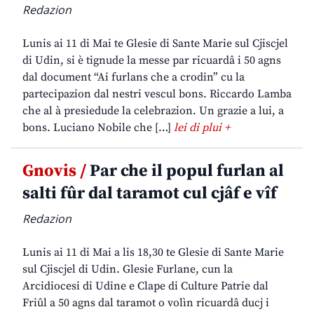
Redazion
Lunis ai 11 di Mai te Glesie di Sante Marie sul Cjiscjel
di Udin, si è tignude la messe par ricuardâ i 50 agns
dal document “Ai furlans che a crodin” cu la
partecipazion dal nestri vescul bons. Riccardo Lamba
che al à presiedude la celebrazion. Un grazie a lui, a
bons. Luciano Nobile che […]
lei di plui +
Gnovis /
Par che il popul furlan al
salti fûr dal taramot cul cjâf e vîf
Redazion
Lunis ai 11 di Mai a lis 18,30 te Glesie di Sante Marie
sul Cjiscjel di Udin. Glesie Furlane, cun la
Arcidiocesi di Udine e Clape di Culture Patrie dal
Friûl a 50 agns dal taramot o volìn ricuardâ ducj i