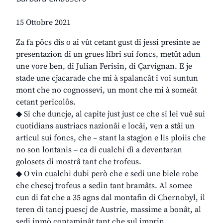
15 Ottobre 2021
Za fa pôcs dîs o ai vût cetant gust di jessi presinte ae
presentazion di un grues libri sui foncs, metût adun
une vore ben, di Julian Ferisin, di Çarvignan. E je
stade une cjacarade che mi à spalancât i voi suntun
mont che no cognossevi, un mont che mi à someât
cetant pericolôs.
◆ Si che duncje, al capite just just ce che si lei vuê sui
cuotidians austriacs nazionâi e locâi, ven a stâi un
articul sui foncs, che – stant la stagjon e lis ploiis che
no son lontanis – ca di cualchi dì a deventaran
golosets di mostrâ tant che trofeus.
◆ O vin cualchi dubi però che e sedi une biele robe
che chescj trofeus a sedin tant bramâts. Al somee
cun di fat che a 35 agns dal montafin di Chernobyl, il
teren di tancj puescj de Austrie, massime a bonât, al
sedi inmò contaminât tant che sul imprin.