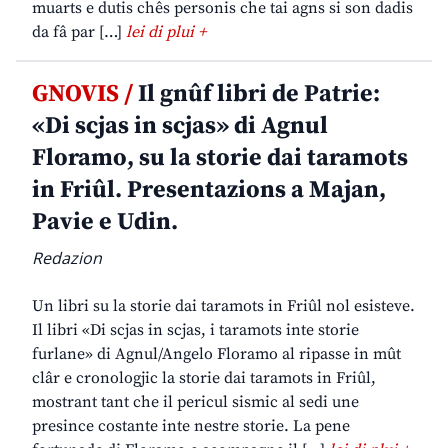
muarts e dutis chês personis che tai agns si son dadis
da fâ par […]
lei di plui +
GNOVIS /
Il gnûf libri de Patrie:
«Di scjas in scjas» di Agnul
Floramo, su la storie dai taramots
in Friûl. Presentazions a Majan,
Pavie e Udin.
Redazion
Un libri su la storie dai taramots in Friûl nol esisteve.
Il libri «Di scjas in scjas, i taramots inte storie
furlane» di Agnul/Angelo Floramo al ripasse in mût
clâr e cronologjic la storie dai taramots in Friûl,
mostrant tant che il pericul sismic al sedi une
presince costante inte nestre storie. La pene