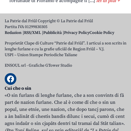
fortunade di Floramo e acompagne il […]
lei di plui +
La Patrie dal Friûl Copyright © La Patrie dal Friûl
Partita IVA 01299830305
Redazion
RSS/XML
Pubblicità
Privacy Policy
Cookie Policy
Proprietât Clape di Culture “Patrie dal Friûl”. I articui a son scrits in
lenghe furlane e cu la grafie uficiâl de Regjon Friûl – V.J.
USPI – Union Stampe Periodiche Taliane
ENSOUL srl
-
Grafiche GTower Studio
Cui che o sin
«O sin furlans di lenghe furlane, che a son convints di fâ
part de nazion furlane. Che al è come dî che o sin un
popul, une etnie, une nazion, che dopo tancj parons, che
a àn balinât di chestis bandis dilunc i secui, cumò di cent
agns indaûr o sin cjapâts dentri tal tramai dal Stât talian».
(Pre Toni Beline, sul so prin editoriâl de “La Patrie dal