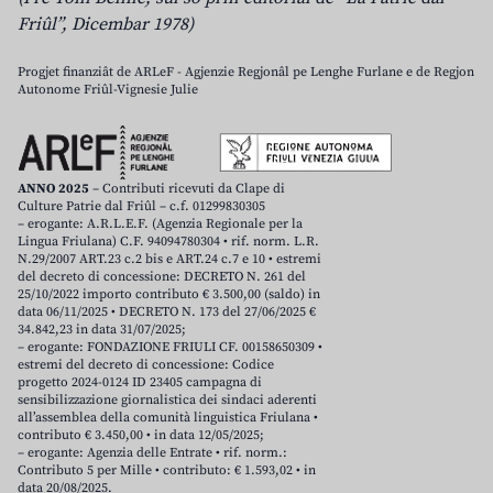
Friûl”, Dicembar 1978)
Progjet finanziât de ARLeF - Agjenzie Regjonâl pe Lenghe Furlane e de Regjon
Autonome Friûl-Vignesie Julie
ANNO 2025
– Contributi ricevuti da Clape di
Culture Patrie dal Friûl – c.f. 01299830305
– erogante: A.R.L.E.F. (Agenzia Regionale per la
Lingua Friulana) C.F. 94094780304 • rif. norm. L.R.
N.29/2007 ART.23 c.2 bis e ART.24 c.7 e 10 • estremi
del decreto di concessione: DECRETO N. 261 del
25/10/2022 importo contributo € 3.500,00 (saldo) in
data 06/11/2025 • DECRETO N. 173 del 27/06/2025 €
34.842,23 in data 31/07/2025;
– erogante: FONDAZIONE FRIULI CF. 00158650309 •
estremi del decreto di concessione: Codice
progetto 2024-0124 ID 23405 campagna di
sensibilizzazione giornalistica dei sindaci aderenti
all’assemblea della comunità linguistica Friulana •
contributo € 3.450,00 • in data 12/05/2025;
– erogante: Agenzia delle Entrate • rif. norm.:
Contributo 5 per Mille • contributo: € 1.593,02 • in
data 20/08/2025.