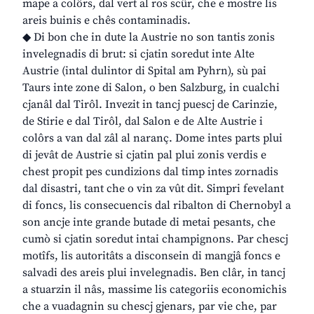
mape a colôrs, dal vert al ros scûr, che e mostre lis
areis buinis e chês contaminadis.
◆ Di bon che in dute la Austrie no son tantis zonis
invelegnadis di brut: si cjatin soredut inte Alte
Austrie (intal dulintor di Spital am Pyhrn), sù pai
Taurs inte zone di Salon, o ben Salzburg, in cualchi
cjanâl dal Tirôl. Invezit in tancj puescj de Carinzie,
de Stirie e dal Tirôl, dal Salon e de Alte Austrie i
colôrs a van dal zâl al naranç. Dome intes parts plui
di jevât de Austrie si cjatin pal plui zonis verdis e
chest propit pes cundizions dal timp intes zornadis
dal disastri, tant che o vin za vût dit. Simpri fevelant
di foncs, lis consecuencis dal ribalton di Chernobyl a
son ancje inte grande butade di metai pesants, che
cumò si cjatin soredut intai champignons. Par chescj
motîfs, lis autoritâts a disconsein di mangjâ foncs e
salvadi des areis plui invelegnadis. Ben clâr, in tancj
a stuarzin il nâs, massime lis categoriis economichis
che a vuadagnin su chescj gjenars, par vie che, par