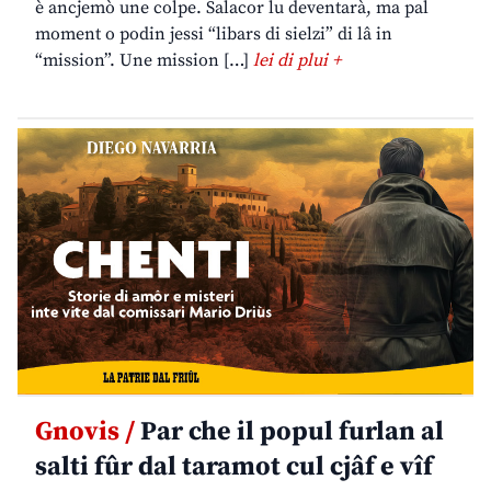
è ancjemò une colpe. Salacor lu deventarà, ma pal
moment o podin jessi “libars di sielzi” di lâ in
“mission”. Une mission […]
lei di plui +
Gnovis /
Par che il popul furlan al
salti fûr dal taramot cul cjâf e vîf