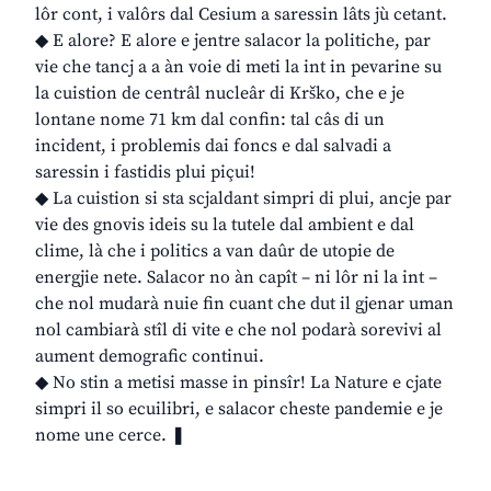
lôr cont, i valôrs dal Cesium a saressin lâts jù cetant.
◆ E alore? E alore e jentre salacor la politiche, par
vie che tancj a a àn voie di meti la int in pevarine su
la cuistion de centrâl nucleâr di Krško, che e je
lontane nome 71 km dal confin: tal câs di un
incident, i problemis dai foncs e dal salvadi a
saressin i fastidis plui piçui!
◆ La cuistion si sta scjaldant simpri di plui, ancje par
vie des gnovis ideis su la tutele dal ambient e dal
clime, là che i politics a van daûr de utopie de
energjie nete. Salacor no àn capît – ni lôr ni la int –
che nol mudarà nuie fin cuant che dut il gjenar uman
nol cambiarà stîl di vite e che nol podarà sorevivi al
aument demografic continui.
◆ No stin a metisi masse in pinsîr! La Nature e cjate
simpri il so ecuilibri, e salacor cheste pandemie e je
nome une cerce. ❚