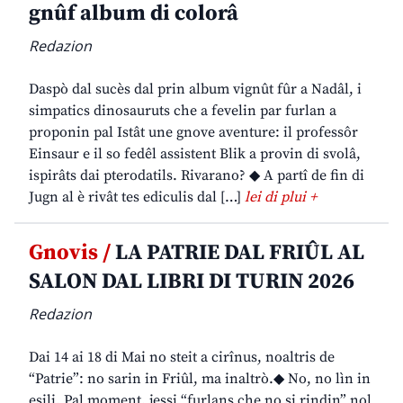
gnûf album di colorâ
Redazion
Daspò dal sucès dal prin album vignût fûr a Nadâl, i
simpatics dinosauruts che a fevelin par furlan a
proponin pal Istât une gnove aventure: il professôr
Einsaur e il so fedêl assistent Blik a provin di svolâ,
ispirâts dai pterodatils. Rivarano? ◆ A partî de fin di
Jugn al è rivât tes ediculis dal […]
lei di plui +
Gnovis /
LA PATRIE DAL FRIÛL AL
SALON DAL LIBRI DI TURIN 2026
Redazion
Dai 14 ai 18 di Mai no steit a cirînus, noaltris de
“Patrie”: no sarin in Friûl, ma inaltrò.◆ No, no lìn in
esili. Pal moment, jessi “furlans che no si rindin” nol