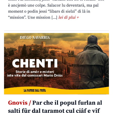
è ancjemò une colpe. Salacor lu deventarà, ma pal
moment o podin jessi “libars di sielzi” di lâ in
“mission”. Une mission […]
lei di plui +
Gnovis /
Par che il popul furlan al
salti fûr dal taramot cul cjâf e vîf