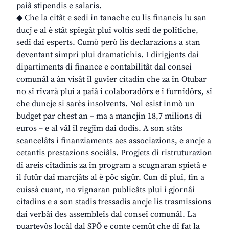
paiâ stipendis e salaris.
◆ Che la citât e sedi in tanache cu lis financis lu san
ducj e al è stât spiegât plui voltis sedi de politiche,
sedi dai esperts. Cumò però lis declarazions a stan
deventant simpri plui dramatichis. I dirigjents dai
dipartiments di finance e contabilitât dal consei
comunâl a àn visât il guvier citadin che za in Otubar
no si rivarà plui a paiâ i colaboradôrs e i furnidôrs, si
che duncje si sarès insolvents. Nol esist inmò un
budget par chest an – ma a mancjin 18,7 milions di
euros – e al vâl il regjim dai dodis. A son stâts
scancelâts i finanziaments aes associazions, e ancje a
cetantis prestazions sociâls. Progjets di ristruturazion
di areis citadinis za in program a scugnaran spietâ e
il futûr dai marcjâts al è pôc sigûr. Cun di plui, fin a
cuissà cuant, no vignaran publicâts plui i gjornâi
citadins e a son stadis tressadis ancje lis trasmissions
dai verbâi des assembleis dal consei comunâl. La
puartevôs locâl dal SPÖ e conte cemût che di fat la