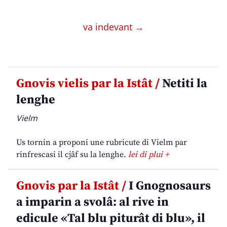
va indevant →
Gnovis vielis par la Istât /
Netiti la
lenghe
Vielm
Us tornin a proponi une rubricute di Vielm par
rinfrescasi il cjâf su la lenghe.
lei di plui +
Gnovis par la Istât /
I Gnognosaurs
a imparin a svolâ: al rive in
edicule «Tal blu piturât di blu», il