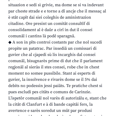
situazion e sedi sì grivie, ma dome se si va indevant
par cheste strade e e torne a dî ancje che il messaç al
è stât capît dai siei coleghis de aministrazion
citadine. Ore presint un comitât consultîf di
consolidament al è daûr a cirî in dut il consei
comunâl i cantins là podê sparagnâ.
◆ A son in pîts controi costants par che nol sucedi
propite un patatrac. Par insediâ un comissari di
guvier che al cjapedi sù lis incarghis dal consei
comunâl, bisugnarès prime di dut che il parlament
regjonâl al sieràs il stes consei, robe che in chest
moment no somee pussibile. Stant ai esperts di
guvier, la insolvence e rivarès dome se il 5% dai
debits no podessin jessi paiâts. Te pratiche chest si
pues escludi pes citâts e comuns de Carinzie.
L’ispetôr comunâl nol varès di autorizâlu e, stant che
la citât di Clanfurt e à di bande capitâi fers, la
avertence e sarès soredut un mût par produsi