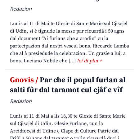
Redazion
Lunis ai 11 di Mai te Glesie di Sante Marie sul Cjiscjel
di Udin, si è tignude la messe par ricuardâ i 50 agns
dal document “Ai furlans che a crodin” cu la
partecipazion dal nestri vescul bons. Riccardo Lamba
che al à presiedude la celebrazion. Un grazie a lui, a
bons. Luciano Nobile che […]
lei di plui +
Gnovis /
Par che il popul furlan al
salti fûr dal taramot cul cjâf e vîf
Redazion
Lunis ai 11 di Mai a lis 18,30 te Glesie di Sante Marie
sul Cjiscjel di Udin. Glesie Furlane, cun la
Arcidiocesi di Udine e Clape di Culture Patrie dal
Friûl a 50 agns dal taramot o volìn ricuardâ ducj i