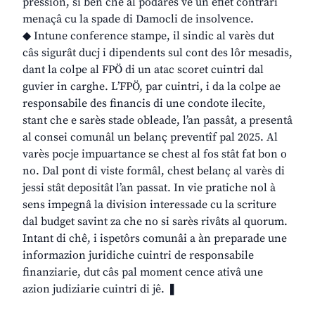
pression, si ben che al podarès vê un efiet contrari
menaçâ cu la spade di Damocli de insolvence.
◆ Intune conference stampe, il sindic al varès dut
câs sigurât ducj i dipendents sul cont des lôr mesadis,
dant la colpe al FPÖ di un atac scoret cuintri dal
guvier in carghe. L’FPÖ, par cuintri, i da la colpe ae
responsabile des financis di une condote ilecite,
stant che e sarès stade obleade, l’an passât, a presentâ
al consei comunâl un belanç preventîf pal 2025. Al
varès pocje impuartance se chest al fos stât fat bon o
no. Dal pont di viste formâl, chest belanç al varès di
jessi stât depositât l’an passat. In vie pratiche nol à
sens impegnâ la division interessade cu la scriture
dal budget savint za che no si sarès rivâts al quorum.
Intant di chê, i ispetôrs comunâi a àn preparade une
informazion juridiche cuintri de responsabile
finanziarie, dut câs pal moment cence ativâ une
azion judiziarie cuintri di jê. ❚