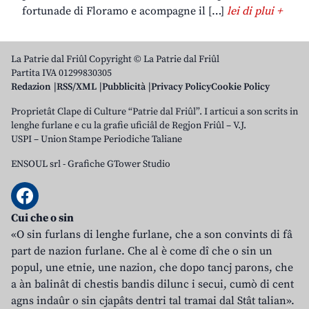
fortunade di Floramo e acompagne il […]
lei di plui +
La Patrie dal Friûl Copyright © La Patrie dal Friûl
Partita IVA 01299830305
Redazion
RSS/XML
Pubblicità
Privacy Policy
Cookie Policy
Proprietât Clape di Culture “Patrie dal Friûl”. I articui a son scrits in
lenghe furlane e cu la grafie uficiâl de Regjon Friûl – V.J.
USPI – Union Stampe Periodiche Taliane
ENSOUL srl
-
Grafiche GTower Studio
Cui che o sin
«O sin furlans di lenghe furlane, che a son convints di fâ
part de nazion furlane. Che al è come dî che o sin un
popul, une etnie, une nazion, che dopo tancj parons, che
a àn balinât di chestis bandis dilunc i secui, cumò di cent
agns indaûr o sin cjapâts dentri tal tramai dal Stât talian».