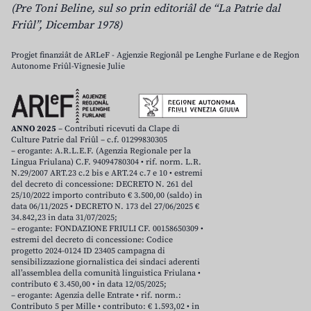
(Pre Toni Beline, sul so prin editoriâl de “La Patrie dal
Friûl”, Dicembar 1978)
Progjet finanziât de ARLeF - Agjenzie Regjonâl pe Lenghe Furlane e de Regjon
Autonome Friûl-Vignesie Julie
ANNO 2025
– Contributi ricevuti da Clape di
Culture Patrie dal Friûl – c.f. 01299830305
– erogante: A.R.L.E.F. (Agenzia Regionale per la
Lingua Friulana) C.F. 94094780304 • rif. norm. L.R.
N.29/2007 ART.23 c.2 bis e ART.24 c.7 e 10 • estremi
del decreto di concessione: DECRETO N. 261 del
25/10/2022 importo contributo € 3.500,00 (saldo) in
data 06/11/2025 • DECRETO N. 173 del 27/06/2025 €
34.842,23 in data 31/07/2025;
– erogante: FONDAZIONE FRIULI CF. 00158650309 •
estremi del decreto di concessione: Codice
progetto 2024-0124 ID 23405 campagna di
sensibilizzazione giornalistica dei sindaci aderenti
all’assemblea della comunità linguistica Friulana •
contributo € 3.450,00 • in data 12/05/2025;
– erogante: Agenzia delle Entrate • rif. norm.:
Contributo 5 per Mille • contributo: € 1.593,02 • in