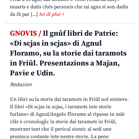
muarts e dutis chês personis che tai agns si son dadis
da fâ par […]
lei di plui +
GNOVIS /
Il gnûf libri de Patrie:
«Di scjas in scjas» di Agnul
Floramo, su la storie dai taramots
in Friûl. Presentazions a Majan,
Pavie e Udin.
Redazion
Un libri su la storie dai taramots in Friûl nol esisteve.
Il libri «Di scjas in scjas, i taramots inte storie
furlane» di Agnul/Angelo Floramo al ripasse in mût
clâr e cronologjic la storie dai taramots in Friûl,
mostrant tant che il pericul sismic al sedi une
presince costante inte nestre storie. La pene