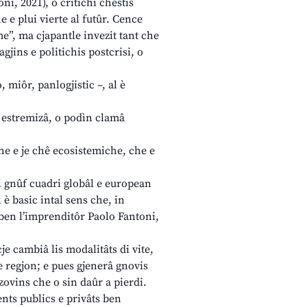
ni, 2021), o critichi chestis
 e plui vierte al futûr. Cence
me”, ma cjapantle invezit tant che
gjins e politichis postcrisi, o
, miôr, panlogjistic –, al è
r estremizâ, o podìn clamâ
he e je chê ecosistemiche, che e
tal gnûf cuadri globâl e european
 è basic intal sens che, in
e ben l’imprenditôr Paolo Fantoni,
je cambiâ lis modalitâts di vite,
 de regjon; e pues gjenerâ gnovis
j zovins che o sin daûr a pierdi.
ents publics e privâts ben