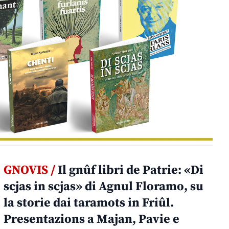
GNOVIS /
Il gnûf libri de Patrie: «Di
scjas in scjas» di Agnul Floramo, su
la storie dai taramots in Friûl.
Presentazions a Majan, Pavie e