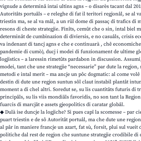
vignude a determinâ intai ultins agns – o disarès tacant dal 201
Autoritâts portuâls – e releghe di fat il teritori regjonâl, se al 
triestin ma, se al va mâl, a un rûl dome di passaç di trafics di
resons di cheste strategjie. Finîts, cemût che o sin, intal biel 
determinât de cumbinazion di diviersis, e no casuâls, crisis ec
va indenant di tancj agns e che e continuarà , chê economiche f
pandemie di cumò), ducj i modei di funzionament de ultime glo
logjistics – a laressin rimetûts pardabon in discussion. Assumi,
modei, tant che une strategjie “necessarie” par dute la regjon, 
metodi e intal merit – ma ancje un pôc dogmatic: al come volê 
destin di dute une regjon suntun sôl claut instabil plantât int
moment a di chel altri. Soredut se, su lis cuantitâts futuris di tr
principâls, su lis viis mondiâls favoridis, no son tant la Regjon
fuarcis di marcjât e assets gjeopolitics di caratar globâl.
◆ Dulà ise duncje la logjiche? Si pues capî la scomesse – par cie
puart triestin e de sô Autoritât portuâl, ma che dute une regjon
al pâr in maniere francje un azart, fat sù, forsit, plui sul vueit
politiche dal rest de regjon che suntune strategjie crodibile di 