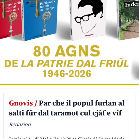
Gnovis /
Par che il popul furlan al
salti fûr dal taramot cul cjâf e vîf
Redazion