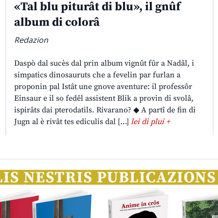
«Tal blu piturât di blu», il gnûf
album di colorâ
Redazion
Daspò dal sucès dal prin album vignût fûr a Nadâl, i
simpatics dinosauruts che a fevelin par furlan a
proponin pal Istât une gnove aventure: il professôr
Einsaur e il so fedêl assistent Blik a provin di svolâ,
ispirâts dai pterodatils. Rivarano? ◆ A partî de fin di
Jugn al è rivât tes ediculis dal […]
lei di plui +