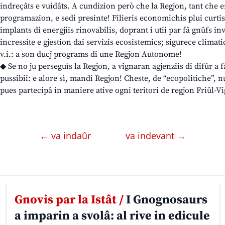
indreçâts e vuidâts. A cundizion però che la Regjon, tant che en
programazion, e sedi presinte! Filieris economichis plui curtis;
implants di energjiis rinovabilis, doprant i utii par fâ gnûfs inv
incressite e gjestion dai servizis ecosistemics; sigurece climati
v.i.: a son ducj programs di une Regjon Autonome!
◆ Se no ju perseguìs la Regjon, a vignaran agjenziis di difûr a fâ
pussibii: e alore sì, mandi Regjon! Cheste, de “ecopolitiche”, n
pues partecipâ in maniere ative ogni teritori de regjon Friûl-Vi
← va indaûr
va indevant →
Gnovis par la Istât /
I Gnognosaurs
a imparin a svolâ: al rive in edicule