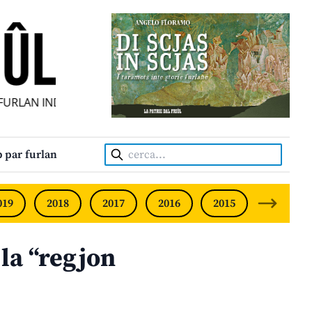
RLAN INDIPENDENT • INDEPENDENT FRIULIAN MONTHLY • N
Cerca:
 par furlan
019
2018
2017
2016
2015
2014
 la “regjon