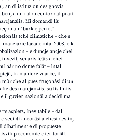
6, an di istituzion des gnovis
va ben, a un rûl di contor dal puart
 marcjanziis. Mi domandi lis
mieç di un “burlaç perfet”
ezionâls (chê climatiche – che e
inanziarie tacade intal 2008, e la
balizazion – e duncje ancje chei
 invezit, senaris leâts a chei
mi pâr no dome falât – intal
picjâ, in maniere vuarbe, il
un mûr che al pues fruçonâsi di un
afic des marcjanziis, su lis liniis
 e il guvier nazionâl a decidi ma
rts aspiets, inevitabile – dal
 e vedi di ancorâsi a chest destin,
 di dibatiment e di propueste
disvilup economic e teritoriâl.