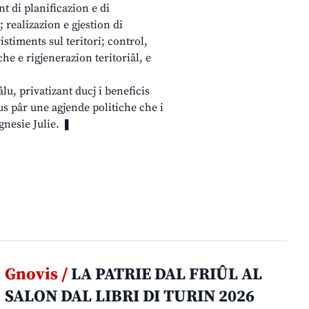
t di planificazion e di
 realizazion e gjestion di
istiments sul teritori; control,
che e rigjenerazion teritoriâl, e
lu, privatizant ducj i beneficis
us pâr une agjende politiche che i
gnesie Julie. ❚
Gnovis /
LA PATRIE DAL FRIÛL AL
SALON DAL LIBRI DI TURIN 2026