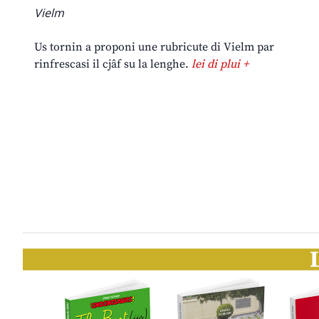
Vielm
Us tornin a proponi une rubricute di Vielm par
rinfrescasi il cjâf su la lenghe.
lei di plui +