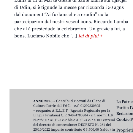
Lunis ai 11 di Mai te Glesie di Sante Marie sul Cjiscjel
di Udin, si è tignude la messe par ricuardâ i 50 agns
dal document “Ai furlans che a crodin” cu la
partecipazion dal nestri vescul bons. Riccardo Lamba
che al à presiedude la celebrazion. Un grazie a lui, a
bons. Luciano Nobile che […]
lei di plui +
ANNO 2025
– Contributi ricevuti da Clape di
La Patrie
Culture Patrie dal Friûl – c.f. 01299830305
Partita 
– erogante: A.R.L.E.F. (Agenzia Regionale per la
Redazio
Lingua Friulana) C.F. 94094780304 • rif. norm. L.R.
Cookie P
N.29/2007 ART.23 c.2 bis e ART.24 c.7 e 10 • estremi
del decreto di concessione: DECRETO N. 261 del
25/10/2022 importo contributo € 3.500,00 (saldo) in
Proprietâ