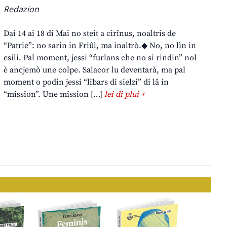
Redazion
Dai 14 ai 18 di Mai no steit a cirînus, noaltris de
“Patrie”: no sarin in Friûl, ma inaltrò.◆ No, no lìn in
esili. Pal moment, jessi “furlans che no si rindin” nol
è ancjemò une colpe. Salacor lu deventarà, ma pal
moment o podin jessi “libars di sielzi” di lâ in
“mission”. Une mission […]
lei di plui +