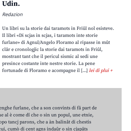
Udin.
Redazion
Un libri su la storie dai taramots in Friûl nol esisteve.
Il libri «Di scjas in scjas, i taramots inte storie
furlane» di Agnul/Angelo Floramo al ripasse in mût
clâr e cronologjic la storie dai taramots in Friûl,
mostrant tant che il pericul sismic al sedi une
presince costante inte nestre storie. La pene
fortunade di Floramo e acompagne il […]
lei di plui +
lenghe furlane, che a son convints di fâ part de
e al è come dî che o sin un popul, une etnie,
po tancj parons, che a àn balinât di chestis
cui, cumò di cent agns indaûr o sin cjapâts