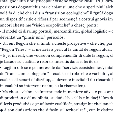
Intal gno ultin libri (“Ecopoli: visione regione 2050”, INUEdizio
posizions dogmatichis par cjapânt sù une che o speri plui laiche
volê fâ di chê che i disin “transizion ecologjiche” il “gnûf dog
un dispositîf critic e riflessîf par scomençâ a costruî gnovis ima
ancori cheste mê “vision ecopolitiche” a chescj ponts:
• Il model di disvilup portuâl, mercantilistic, globâl logjistic – o
deventât un “pinsîr unic” pericolôs.
• Un ent Regjon che si limiti a cheste prospetive – chê che, pa
“Regjon Triest” – al metarès a pericul la unitât de regjon atuâl.
– E je, invezit, une vocazion complementâr di dute la regjon, c
je basade su cualitât e risorsis internis dai siei teritoris.
• L’agjî in difese e pe incressite dai “servizis ecosistemics”, in
de “transizion ecologjiche” – cualsisedi robe che e vueli dî –, al
cualsisedi senari di disvilup, al devente inevitabil (lu ricuard
in cualchi so intervent resint, su la risorse len).
• Ma cheste vision, se interpretade in maniere ative, e pues anc
di produzion e di mobilitât, su dutis lis scjalis e in ducj i lûcs
filieris produtivis e gnûf lavôr cualificât, stratignint chei tanc
◆ A son dutis azions che si fasin sul teritori reâl, cun invistim