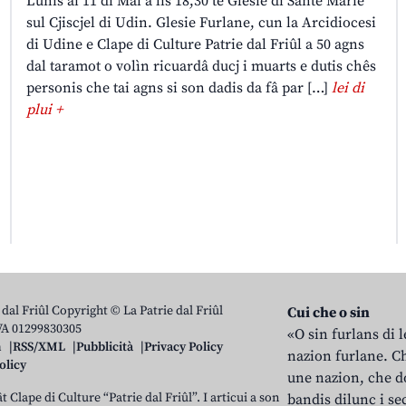
Lunis ai 11 di Mai a lis 18,30 te Glesie di Sante Marie
sul Cjiscjel di Udin. Glesie Furlane, cun la Arcidiocesi
di Udine e Clape di Culture Patrie dal Friûl a 50 agns
dal taramot o volìn ricuardâ ducj i muarts e dutis chês
personis che tai agns si son dadis da fâ par […]
lei di
plui +
 dal Friûl Copyright © La Patrie dal Friûl
Cui che o sin
IVA 01299830305
«O sin furlans di 
n
RSS/XML
Pubblicità
Privacy Policy
nazion furlane. Ch
olicy
une nazion, che do
t Clape di Culture “Patrie dal Friûl”. I articui a son
bandis dilunc i se