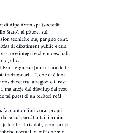
t di Alpe Adria spa (societât
o Stato), al piture, sul
nsion tecniche ma, par gno cont,
litâts di dibatiment public e cun
on che e integri e che no escludi,
sie Julie.
l Friûl-Vignesie Julie e sarà dade
siei retropuarts…”, che al è tant
ns di rêt tra la regjon e il rest
, ma ancje dal disvilup dal rest
 tal puest di un teritori reâl
s fa, cuntun libri curât propri
dal secul passât intai tiermins
je falide. Il risultât, però, propit
istiche portuâl, cemût che si è