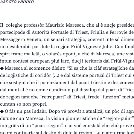
Sandro Fabbro
Il coleghe professôr Maurizio Maresca, che al è ancje presiden
partecipade di Autorità Portuale di Triest, Friulia e Ferrovie dell
Messaggero Veneto, un senari strategjic, coerent inte sô dime
no desiderabil par dute la regjon Friûl-Vignesie Julie. Cun fina
spirt franc ma leâl, o volarès oponi, a chê di Maresca, une visi
intun contest european plui larc, ducj i teritoris dal Friûl-Vigne
◆ Maresca al scomence disint: “Si sa che la clâf strategjiche da
de logjistiche di coridôr (…) e dal sisteme portuâl di Triest cui 
che sostignî che il potenziament dal puart triestin e des conessio
dal mont al è no dome cundizion pal disvilup dal puart di Triest
de regjon tant che “retropuart” di Triest, frede “funzion” metude
cuntun so non propri.
◆ O fâs un pas indaûr. Dopo vê provât a atualizâ, un pôc di agn
dutune cun Maresca, la vision pionieristiche de “regjon-puint” 
integrâts di un “puart-regjon”, o ai vuê constatâ che chê prove e 
no mi confuarte sul destin di dute la regjon. La plateforme logj