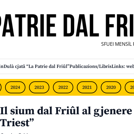
SFUEI MENSÎL FU
in
Dulà cjatâ “La Patrie dal Friûl”
Publicazions/Libris
Links: web
2024
2023
2022
2021
2020
2
Il sium dal Friûl al gjenere
Triest”