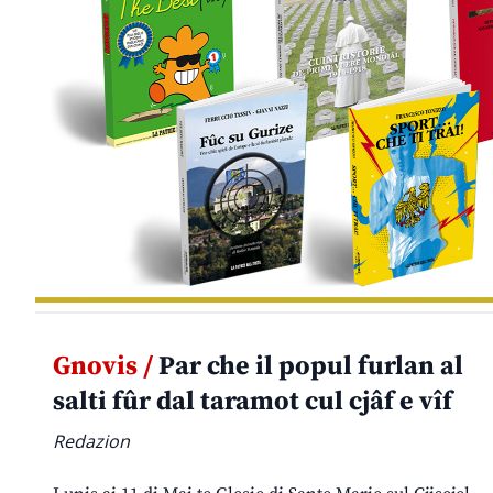
Gnovis /
Par che il popul furlan al
salti fûr dal taramot cul cjâf e vîf
Redazion