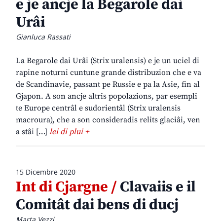
e je ancje la Begarole dai
Urâi
Gianluca Rassati
La Begarole dai Urâi (Strix uralensis) e je un uciel di
rapine noturni cuntune grande distribuzion che e va
de Scandinavie, passant pe Russie e pa la Asie, fin al
Gjapon. A son ancje altris popolazions, par esempli
te Europe centrâl e sudorientâl (Strix uralensis
macroura), che a son consideradis relits glaciâi, ven
a stâi […]
lei di plui +
15 Dicembre 2020
Int di Cjargne /
Clavaiis e il
Comitât dai bens di ducj
Marta Vezzi