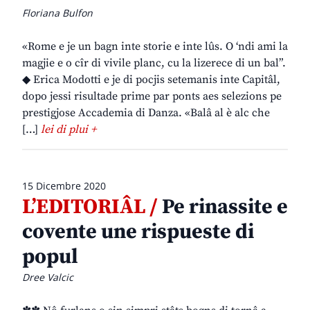
Floriana Bulfon
«Rome e je un bagn inte storie e inte lûs. O ‘ndi ami la
magjie e o cîr di vivile planc, cu la lizerece di un bal”.
◆ Erica Modotti e je di pocjis setemanis inte Capitâl,
dopo jessi risultade prime par ponts aes selezions pe
prestigjose Accademia di Danza. «Balâ al è alc che
[…]
lei di plui +
15 Dicembre 2020
L’EDITORIÂL /
Pe rinassite e
covente une rispueste di
popul
Dree Valcic