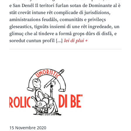
e San Denêl Il teritori furlan sotan de Dominante al è
stât crevât intune rêt complicade di jurisdizions,
aministrazions feudâls, comunitâts e privileçs
gleseastics, tignûts insiemi di une rêt ingredeade, un
glimuç che al tindeve a formâ grops dûrs di disfâ, e
soredut cuntun profîl […]
lei di plui +
15 Novembre 2020