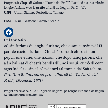
Proprietât Clape di Culture “Patrie dal Friûl”. I articui a son scrits in
lenghe furlane e cu la grafie uficiâl de Regjon Friûl – V.J.
USPI – Union Stampe Periodiche Taliane
ENSOUL srl
-
Grafiche GTower Studio
Cui che o sin
«O sin furlans di lenghe furlane, che a son convints di fâ
part de nazion furlane. Che al è come dî che o sin un
popul, une etnie, une nazion, che dopo tancj parons, che
a àn balinât di chestis bandis dilunc i secui, cumò di cent
agns indaûr o sin cjapâts dentri tal tramai dal Stât talian».
(Pre Toni Beline, sul so prin editoriâl de “La Patrie dal
Friûl”, Dicembar 1978)
Progjet finanziât de ARLeF - Agjenzie Regjonâl pe Lenghe Furlane e de Regjon
Autonome Friûl-Vignesie Julie