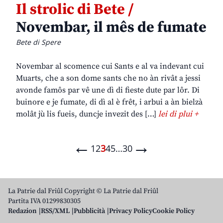
Il strolic di Bete /
Novembar, il mês de fumate
Bete di Spere
Novembar al scomence cui Sants e al va indevant cui
Muarts, che a son dome sants che no àn rivât a jessi
avonde famôs par vê une dì di fieste dute par lôr. Di
buinore e je fumate, di dì al è frêt, i arbui a àn bielzà
molât jù lis fueis, duncje invezit des […]
lei di plui +
←
→
1
2
3
4
5
…
30
La Patrie dal Friûl Copyright © La Patrie dal Friûl
Partita IVA 01299830305
Redazion
RSS/XML
Pubblicità
Privacy Policy
Cookie Policy