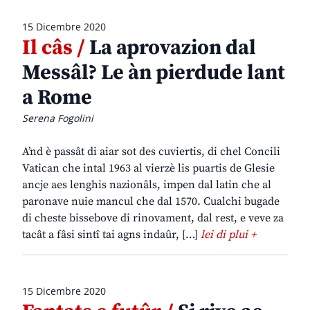
15 Dicembre 2020
Il câs /
La aprovazion dal
Messâl? Le àn pierdude lant
a Rome
Serena Fogolini
A’nd è passât di aiar sot des cuviertis, di chel Concili
Vatican che intal 1963 al vierzè lis puartis de Glesie
ancje aes lenghis nazionâls, impen dal latin che al
paronave nuie mancul che dal 1570. Cualchi bugade
di cheste bissebove di rinovament, dal rest, e veve za
tacât a fâsi sintî tai agns indaûr, […]
lei di plui +
15 Dicembre 2020