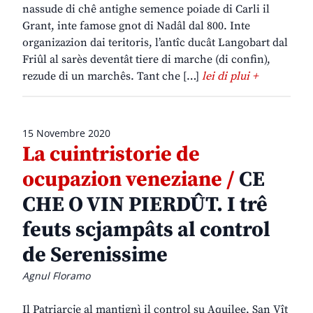
nassude di chê antighe semence poiade di Carli il
Grant, inte famose gnot di Nadâl dal 800. Inte
organizazion dai teritoris, l’antîc ducât Langobart dal
Friûl al sarès deventât tiere di marche (di confin),
rezude di un marchês. Tant che […]
lei di plui +
15 Novembre 2020
La cuintristorie de
ocupazion veneziane /
CE
CHE O VIN PIERDÛT. I trê
feuts scjampâts al control
de Serenissime
Agnul Floramo
Il Patriarcje al mantignì il control su Aquilee, San Vît