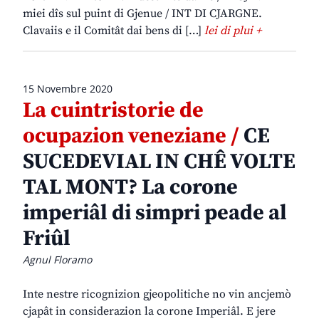
miei dîs sul puint di Gjenue / INT DI CJARGNE.
Clavaiis e il Comitât dai bens di […]
lei di plui +
15 Novembre 2020
La cuintristorie de
ocupazion veneziane /
CE
SUCEDEVIAL IN CHÊ VOLTE
TAL MONT? La corone
imperiâl di simpri peade al
Friûl
Agnul Floramo
Inte nestre ricognizion gjeopolitiche no vin ancjemò
cjapât in considerazion la corone Imperiâl. E jere