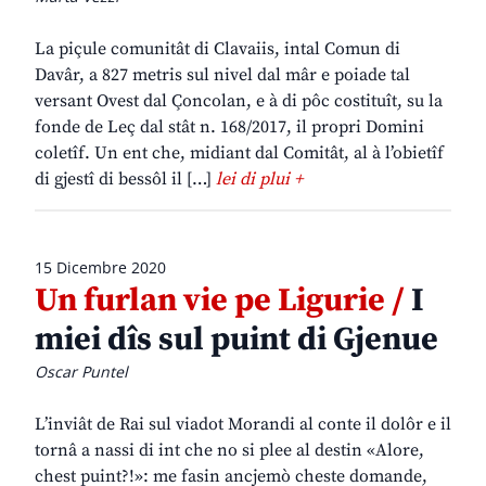
La piçule comunitât di Clavaiis, intal Comun di
Davâr, a 827 metris sul nivel dal mâr e poiade tal
versant Ovest dal Çoncolan, e à di pôc costituît, su la
fonde de Leç dal stât n. 168/2017, il propri Domini
coletîf. Un ent che, midiant dal Comitât, al à l’obietîf
di gjestî di bessôl il […]
lei di plui +
15 Dicembre 2020
Un furlan vie pe Ligurie /
I
miei dîs sul puint di Gjenue
Oscar Puntel
L’inviât de Rai sul viadot Morandi al conte il dolôr e il
tornâ a nassi di int che no si plee al destin «Alore,
chest puint?!»: me fasin ancjemò cheste domande,