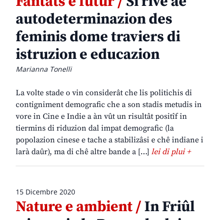
Fantats e futûr /
Si rive ae
autodeterminazion des
feminis dome traviers di
istruzion e educazion
Marianna Tonelli
La volte stade o vin considerât che lis politichis di
contigniment demografic che a son stadis metudis in
vore in Cine e Indie a àn vût un risultât positîf in
tiermins di riduzion dal impat demografic (la
popolazion cinese e tache a stabilizâsi e chê indiane i
larà daûr), ma di chê altre bande a […]
lei di plui +
15 Dicembre 2020
Nature e ambient /
In Friûl