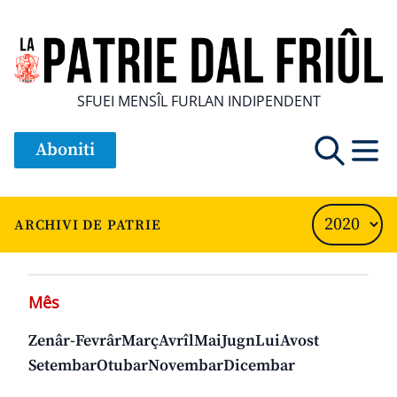
SFUEI MENSÎL FURLAN INDIPENDENT
Aboniti
ARCHIVI DE PATRIE
Mês
Zenâr-Fevrâr
Març
Avrîl
Mai
Jugn
Lui
Avost
Setembar
Otubar
Novembar
Dicembar