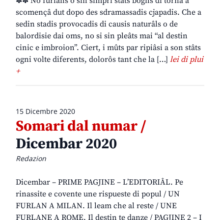
✽✽ Nô furlans o sin simpri stâts bogns di tornâ a
scomençâ dut dopo des sdramassadis cjapadis. Che a
sedin stadis provocadis di causis naturâls o de
balordisie dai oms, no si sin pleâts mai “al destin
cinic e imbroion”. Ciert, i mûts par ripiâsi a son stâts
ogni volte diferents, dolorôs tant che la […]
lei di plui
+
15 Dicembre 2020
Somari dal numar /
Dicembar 2020
Redazion
Dicembar – PRIME PAGJINE – L’EDITORIÂL. Pe
rinassite e covente une rispueste di popul / UN
FURLAN A MILAN. Il leam che al reste / UNE
FURLANE A ROME. Il destin te danze / PAGJINE 2 – I